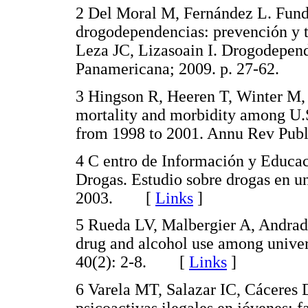
2 Del Moral M, Fernández L. Fund
drogodependencias: prevención y t
Leza JC, Lizasoain I. Drogodepend
Panamericana; 2009. p. 27-62.
3 Hingson R, Heeren T, Winter M, 
mortality and morbidity among U.S
from 1998 to 2001. Annu Rev Pu
4 C entro de Información y Educac
Drogas. Estudio sobre drogas en 
2003. [
Links
]
5 Rueda LV, Malbergier A, Andrade
drug and alcohol use among univer
40(2): 2-8. [
Links
]
6 Varela MT, Salazar IC, Cáceres
psicoactivas ilegales en jóvenes: f