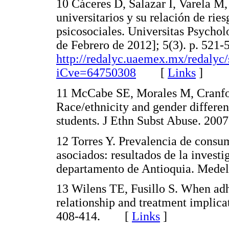
10 Cáceres D, Salazar I, Varela M
universitarios y su relación de rie
psicosociales. Universitas Psycholo
de Febrero de 2012]; 5(3). p. 521-
http://redalyc.uaemex.mx/redalyc/
iCve=64750308
[
Links
]
11 McCabe SE, Morales M, Cranfo
Race/ethnicity and gender differe
students. J Ethn Subst Abuse. 2
12 Torres Y. Prevalencia de consum
asociados: resultados de la investi
departamento de Antioquia. Me
13 Wilens TE, Fusillo S. When adhd
relationship and treatment implica
408-414. [
Links
]