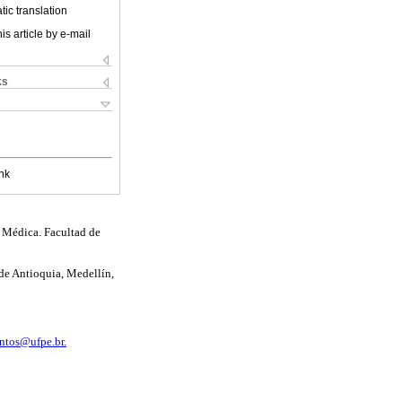
ic translation
is article by e-mail
ks
nk
 Médica. Facultad de
de Antioquia, Medellín,
antos@ufpe.br.