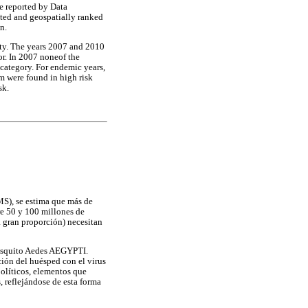
e reported by Data
ted and geospatially ranked
n.
ity. The years 2007 and 2010
r. In 2007 noneof the
 category. For endemic years,
m were found in high risk
sk.
S), se estima que más de
re 50 y 100 millones de
 gran proporción) necesitan
 mosquito Aedes AEGYPTI.
ción del huésped con el virus
políticos, elementos que
, reflejándose de esta forma