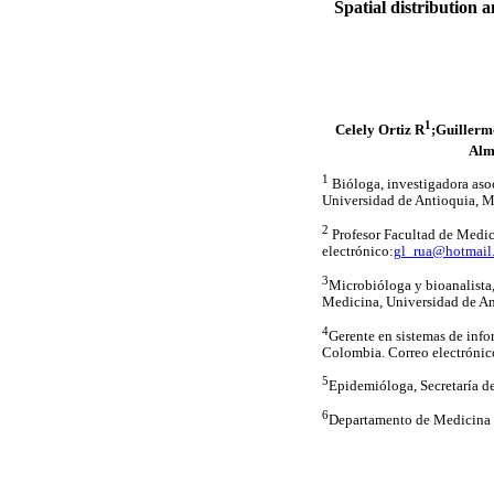
Spatial distribution a
1
Celely Ortiz R
;Guillerm
Alm
1
Bióloga, investigadora as
Universidad de Antioquia, M
2
Profesor Facultad de Medic
electrónico:
gl_rua@hotmail
3
Microbióloga y bioanalista
Medicina, Universidad de An
4
Gerente en sistemas de inf
Colombia. Correo electrónic
5
Epidemióloga, Secretaría d
6
Departamento de Medicina S