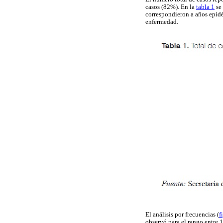
casos (82%). En la
tabla 1
se 
correspondieron a años epid
enfermedad.
El análisis por frecuencias (
f
observó para el rango entre 