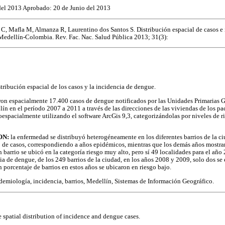
del 2013 Aprobado: 20 de Junio del 2013
 C, Mafla M, Almanza R, Laurentino dos Santos S. Distribución espacial de casos e
a Medellín-Colombia. Rev. Fac. Nac. Salud Pública 2013; 31(3):
stribución espacial de los casos y la incidencia de dengue.
ron espacialmente 17.400 casos de dengue notificados por las Unidades Primarias G
ín en el período 2007 a 2011 a través de las direcciones de las viviendas de los pac
oespacialmente utilizando el software ArcGis 9,3, categorizándolas por niveles de 
ON:
la enfermedad se distribuyó heterogéneamente en los diferentes barrios de la 
 de casos, correspondiendo a años epidémicos, mientras que los demás años mostr
barrio se ubicó en la categoría riesgo muy alto, pero sí 49 localidades para el año 
a de dengue, de los 249 barrios de la ciudad, en los años 2008 y 2009, solo dos se 
 porcentaje de barrios en estos años se ubicaron en riesgo bajo.
demiología, incidencia, barrios, Medellín, Sistemas de Información Geográfico.
 spatial distribution of incidence and dengue cases.