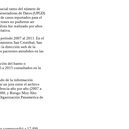
spacial tanto del número de
 Generadoras de Datos (UPGD)
de casos reportados para el
ciones no pudieron ser
lisis fue realizado por años
lativa.
l período 2007 al 2011. En el
gimientos San Cristóbal, San
 la dirección web de la
os pacientes atendidos en las
ción del barrio o
5 a 2015 consultados en la
endo de la información
r un join entre el archivo
cidencia año por año (2007 a
1000, y Riesgo Muy Alto
 Organización Panamerica de
dos correspondió a 17.400