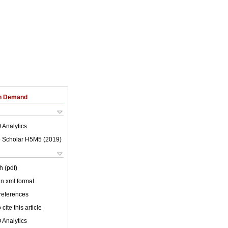
on Demand
 Analytics
 Scholar H5M5 (
2019
)
h (pdf)
 in xml format
 references
cite this article
 Analytics