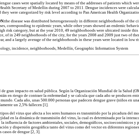
engue cases were spatially located by means of the addresses of patients which wer
 Health Secretary of Medellin during 2007 to 2011. Dengue incidences were calcula
d they were categorized by risk level according to Pan American Health Organizatio
ON:
the disease was distributed heterogeneously in different neighborhoods of the c
ses, corresponding to epidemic years, while other years showed an endemic behavio
gh risk category, but at the year 2010, 49 neighborhoods were ubicated inside this
e, of in 249 neighborhoods of the city, for the years 2008 and 2009 just two of the
r, and a largely average of the neighborhoods in these years were located in low ri
ology, incidence, neighborhoods, Medellín, Geographic Information System
 de gran impacto en salud pública. Según la Organización Mundial de la Salud (OM
stán en riesgo de contraer la enfermedad y se calcula que cada año se producen ent
 el mundo. Cada año, unas 500.000 personas que padecen dengue grave (niños en una
amente un 2,5% fallecen [1].
otipos del virus que afecta a los seres humanos es transmitido por la picadura del
idad en la dinámica de transmisión del virus, la cual es determinada por la interac
n la influencia de factores ambientales, sociales, demográficos, socioeconómicos y 
ción y dispersión geográfica tanto del virus como del vector en diferentes regiones
os casos de dengue [2, 3].