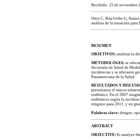
Recibido: 25 de noviembre 
Ortiz C, Rúa-Uribe G, Suárez
análisis de la situación par
RESUMEN
OBJETIVOS:
analizar la di
METODOLOGIA:
se ubica
Secretaría de Salud de Medell
incidencias y se ubicaron ge
Panamericana de la Salud.
RESULTADOS Y DISCUSI
presentaron el mayor número
endémico. En el 2007 ningún 
endémicos según la incidenci
ninguno para 2011, y un gran
Palabras clave:
dengue, epi
ABSTRACT
OBJECTIVE:
To analyze the