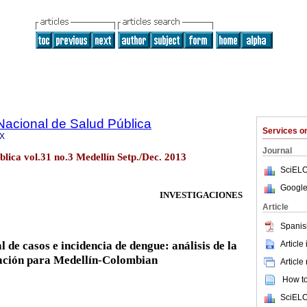
Nacional de Salud Pública
Services 
6X
Journal
blica vol.31 no.3 Medellín Setp./Dec. 2013
SciELO
Google
INVESTIGACIONES
Article
Spanis
l de casos e incidencia de dengue: análisis de la
Article
ación para Medellín-Colombian
Article
How to 
SciELO