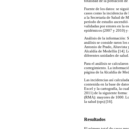
totalidad de la población de
Fuente de los datos: se sigui
casos como la incidencia de
a la Secretaría de Salud de 
período de estudio ascendió 
validadas por errores en la e
epidémicos (2007 y 2010) y e
Análisis de la información: 
análisis se conside raron los
Antonio de Prado, Altavista 
Alcaldía de Medellín [14]. Lo
diferentes unidades de salud.
Para el análisis se calcularo
corregimiento. La informació
página de la Alcaldía de Med
Las incidencias así calculad
contenida en la base de dato
Excel y la cartografía, la cu
2011) de la siguiente forma:
(RMA): mayores de 1000. Los
la salud (ops) [16].
Resultados
El número total de casos rep