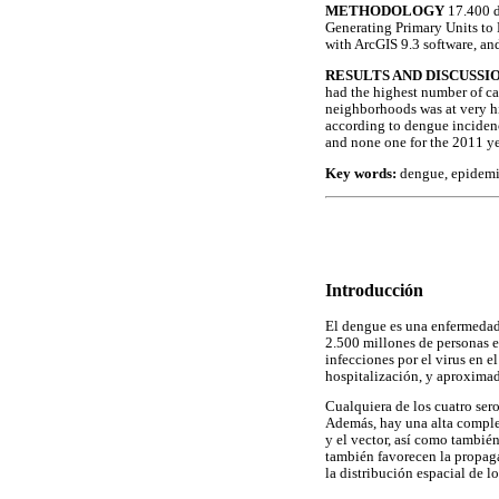
METHODOLOGY
17.400 d
Generating Primary Units to
with ArcGIS 9.3 software, an
RESULTS AND DISCUSSI
had the highest number of ca
neighborhoods was at very hi
according to dengue incidenc
and none one for the 2011 yea
Key words:
dengue, epidemi
Introducción
El dengue es una enfermedad
2.500 millones de personas e
infecciones por el virus en
hospitalización, y aproximad
Cualquiera de los cuatro ser
Además, hay una alta complej
y el vector, así como tambié
también favorecen la propaga
la distribución espacial de l