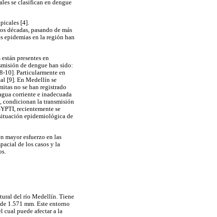
ales se clasifican en dengue
picales [4].
dos décadas, pasando de más
es epidemias en la región han
 están presentes en
smisión de dengue han sido:
8-10]. Particularmente en
al [9]. En Medellín se
mitas no se han registrado
agua corriente e inadecuada
s, condicionan la transmisión
GYPTI, recientemente se
 situación epidemiológica de
en mayor esfuerzo en las
spacial de los casos y la
os.
tural del río Medellín. Tiene
 de 1.571 mm. Este entorno
l cual puede afectar a la