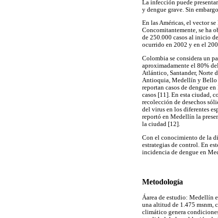
La infección puede presentar
y dengue grave. Sin embargo,
En las Américas, el vector se
Concomitantemente, se ha ob
de 250.000 casos al inicio d
ocurrido en 2002 y en el 2007
Colombia se considera un paí
aproximadamente el 80% del 
Atlántico, Santander, Norte 
Antioquia, Medellín y Bello 
reportan casos de dengue en 
casos [11]. En esta ciudad, 
recolección de desechos sóli
del virus en los diferentes 
reportó en Medellín la prese
la ciudad [12].
Con el conocimiento de la dis
estrategias de control. En est
incidencia de dengue en Med
Metodología
Áarea de estudio: Medellín es
una altitud de 1.475 msnm, c
climático genera condiciones 