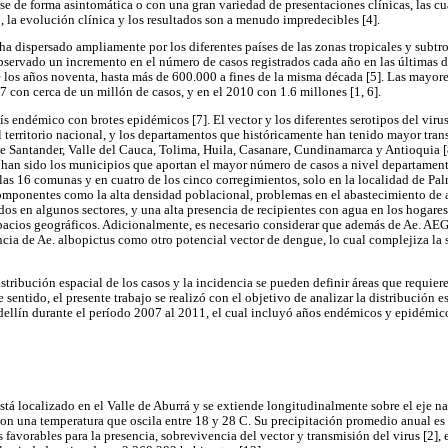
se de forma asintomática o con una gran variedad de presentaciones clínicas, las cu
 la evolución clínica y los resultados son a menudo impredecibles [4].
 ha dispersado ampliamente por los diferentes países de las zonas tropicales y subtro
servado un incremento en el número de casos registrados cada año en las últimas 
e los años noventa, hasta más de 600.000 a fines de la misma década [5]. Las mayor
 con cerca de un millón de casos, y en el 2010 con 1.6 millones [1, 6].
s endémico con brotes epidémicos [7]. El vector y los diferentes serotipos del virus
territorio nacional, y los departamentos que históricamente han tenido mayor tran
de Santander, Valle del Cauca, Tolima, Huila, Casanare, Cundinamarca y Antioquia [
han sido los municipios que aportan el mayor número de casos a nivel departament
las 16 comunas y en cuatro de los cinco corregimientos, solo en la localidad de Pal
componentes como la alta densidad poblacional, problemas en el abastecimiento de 
dos en algunos sectores, y una alta presencia de recipientes con agua en los hogare
espacios geográficos. Adicionalmente, es necesario considerar que además de Ae. AE
ncia de Ae. albopictus como otro potencial vector de dengue, lo cual complejiza la
tribución espacial de los casos y la incidencia se pueden definir áreas que requier
e sentido, el presente trabajo se realizó con el objetivo de analizar la distribución e
ellín durante el período 2007 al 2011, el cual incluyó años endémicos y epidémic
tá localizado en el Valle de Aburrá y se extiende longitudinalmente sobre el eje na
on una temperatura que oscila entre 18 y 28 C. Su precipitación promedio anual es
favorables para la presencia, sobrevivencia del vector y transmisión del virus [2], e