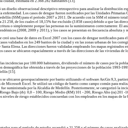
 la ciudad, estimada en 2.368.282 habitantes [13].
ó un diseño observacional descriptivo retrospectivo para analizar la distribución e
 la enfermedad. Los casos de dengue fueron notificados por las Unidades Primarias
Medellín (SSM) para el período 2007 a 2011. De acuerdo con la SSM el número total 
a 21.258, de los cuales el 18,15% fue excluido (3.858 casos) debido a que las direc
scritura o simplemente porque las personas no la suministraron correctamente. El aná
ndémicos (2008, 2009 y 2011), y los casos se presentan en frecuencia absoluta y re
Se creó una base de datos en Excel 2007 con los casos de dengue notificados para e
 casos validados en los 249 barrios de la ciudad y en las zonas urbanas de los corre
y Santa Elena. Las direcciones fueron validadas empleando los mapas registrados en
s casos se ubicaron espacialmente a través de las direcciones de las viviendas de l
n las incidencias por 100.000 habitantes, dividiendo el número de casos por la pobla
n demográfica fue obtenida a través de las proyecciones de la población 1993-199
ellín [15].
as se ubicaron geoespacialmente por barrio utilizando el software ArcGis 9,3, parti
s de Microsoft Excel. Se utilizó un código de barrio como campo común para realiza
al fue suministrada por la Alcaldía de Medellín. Posteriormente, se categorizó la in
 Riesgo Bajo (rb): 0,0 – 100, Riesgo Medio (RM) 101 - 200, Riesgo Alto (ra) 201 -
 niveles de riesgo establecidos concuerdan con los empleados en los mapas de la
ortados para el período de estudio ascendió a 21.258 y el número de casos analiza