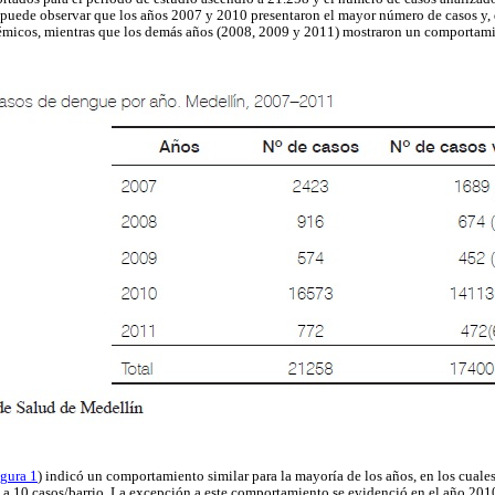
puede observar que los años 2007 y 2010 presentaron el mayor número de casos y,
émicos, mientras que los demás años (2008, 2009 y 2011) mostraron un comportam
igura 1
) indicó un comportamiento similar para la mayoría de los años, en los cuale
1 a 10 casos/barrio. La excepción a este comportamiento se evidenció en el año 2010