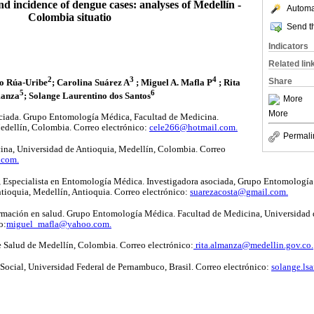
nd incidence of dengue cases: analyses of Medellín -
Automat
Colombia situatio
Send th
Indicators
Related lin
2
3
4
Share
o Rúa-Uribe
; Carolina Suárez A
; Miguel A. Mafla P
; Rita
5
6
anza
; Solange Laurentino dos Santos
More
More
ociada. Grupo Entomología Médica, Facultad de Medicina.
edellín, Colombia. Correo electrónico:
cele266@hotmail.com.
Permali
ina, Universidad de Antioquia, Medellín, Colombia. Correo
.com.
, Especialista en Entomología Médica. Investigadora asociada, Grupo Entomología
tioquia, Medellín, Antioquia. Correo electrónico:
suarezacosta@gmail.com.
ormación en salud. Grupo Entomología Médica. Facultad de Medicina, Universidad 
o:
miguel_mafla@yahoo.com.
e Salud de Medellín, Colombia. Correo electrónico:
rita.almanza@medellin.gov.co.
ocial, Universidad Federal de Pernambuco, Brasil. Correo electrónico:
solange.ls