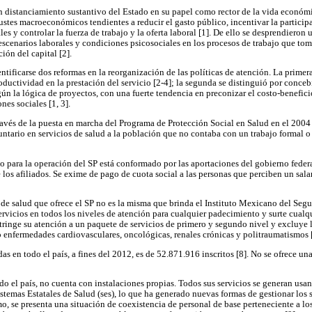
 distanciamiento sustantivo del Estado en su papel como rector de la vida económic
stes macroeconómicos tendientes a reducir el gasto público, incentivar la participa
les y controlar la fuerza de trabajo y la oferta laboral [1]. De ello se desprendieron 
escenarios laborales y condiciones psicosociales en los procesos de trabajo que tom
ión del capital [2].
ntificarse dos reformas en la reorganización de las políticas de atención. La primer
oductividad en la prestación del servicio [2-4]; la segunda se distinguió por conce
n la lógica de proyectos, con una fuerte tendencia en preconizar el costo-beneficio
nes sociales [1, 3].
ravés de la puesta en marcha del Programa de Protección Social en Salud en el 2004 [
untario en servicios de salud a la población que no contaba con un trabajo formal o
 para la operación del SP está conformado por las aportaciones del gobierno federa
 los afiliados. Se exime de pago de cuota social a las personas que perciben un sala
s de salud que ofrece el SP no es la misma que brinda el Instituto Mexicano del Segu
servicios en todos los niveles de atención para cualquier padecimiento y surte cua
stringe su atención a un paquete de servicios de primero y segundo nivel y excluye 
enfermedades cardiovasculares, oncológicas, renales crónicas y politraumatismos [
as en todo el país, a fines del 2012, es de 52.871.916 inscritos [8]. No se ofrece un
do el país, no cuenta con instalaciones propias. Todos sus servicios se generan usand
stemas Estatales de Salud (ses), lo que ha generado nuevas formas de gestionar los s
o, se presenta una situación de coexistencia de personal de base perteneciente a lo