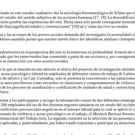
zado en este estudio cualitativo fue la sociología fenomenológica de Schütz que ti
 del estudio del sentido subjetivo de las acciones humanas [17, 18]. La descodificació
isión posible las experiencias del otro. Dicha tarea solo puede conseguirse teniend
de (las) significatividades y construcciones'' [19] tal y como las vive su creador.
ana y las acciones de los actores sociales demanda del investigador la
neutralidad ci
emos asumido puesto que nuestro interés único fue identificar, analizar e interpret
adentrarnos
en la perspectiva del otro es la entrevista en profundidad. A través de 
cado que los entrevistados han construido a partir de sus acciones y, por consiguient
e su interacción con otros actores sociales.
e lo que se muestra en este artículo se deriva del proyecto de investigación titulado 
el acoso psicológico laboral en empleados de diferentes centros de trabajo de Latin
s de méxico y en Cali, Colombia; solo se presenta lo concerniente a las narracione
s se auto-percibieron como envueltos en situaciones y comportamientos de violencia 
de los procesos de acreditación y certificación de unidades de salud y centros hosp
éxico.
onar a los participantes y recoger la información constó de dos diferentes estrategia
 206 empleados del ses de dos distintas regiones sanitarias en un estado del occid
 condiciones psicosociales negativas en el entorno laboral para lo cual se aplicó el c
ventario de violencia y acoso psicológico en el trabajo, el
Maslach Burnout Invento
ternacional del Trabajo (oit). La segunda consistió en la selección de las personas
as aplicadas y, particularmente, por haber estado expuestas o participar en situaci