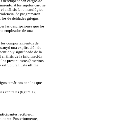
Seis desempeñaban cargos de
imiento. A los sujetos caso se
en el análisis fenomenológico
 violencia. Se programaron
r los de deidades griegas.
er las descripciones que los
como empleados de una
 y los comportamientos de
nstruyó una explicación de
sentido y significado de la
l análisis de la información
 los presupuestos (descritos
 estructural. Esta última
digos temáticos con los que
s centrales (figura 1);
articipantes recibieron
minaran. Posteriormente,