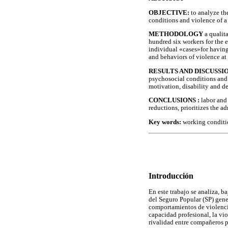
OBJECTIVE:
to analyze th
conditions and violence of a 
METHODOLOGY
a qualit
hundred six workers for the e
individual «cases»for having
and behaviors of violence at
RESULTS AND DISCUSSI
psychosocial conditions and 
motivation, disability and d
CONCLUSIONS :
labor and 
reductions, prioritizes the ad
Key words:
working conditio
Introducción
En este trabajo se analiza, 
del Seguro Popular (SP) gene
comportamientos de violencia
capacidad profesional, la vio
rivalidad entre compañeros 