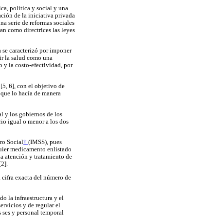
a, política y social y una
ción de la iniciativa privada
una serie de reformas sociales
an como directrices las leyes
a se caracterizó por imponer
bir la salud como una
 y la costo-efectividad, por
5, 6], con el objetivo de
 que lo hacía de manera
l y los gobiernos de los
rio igual o menor a los dos
ro Social
†
(IMSS), pues
lquier medicamento enlistado
la atención y tratamiento de
2].
a cifra exacta del número de
o la infraestructura y el
ervicios y de regular el
s ses y personal temporal