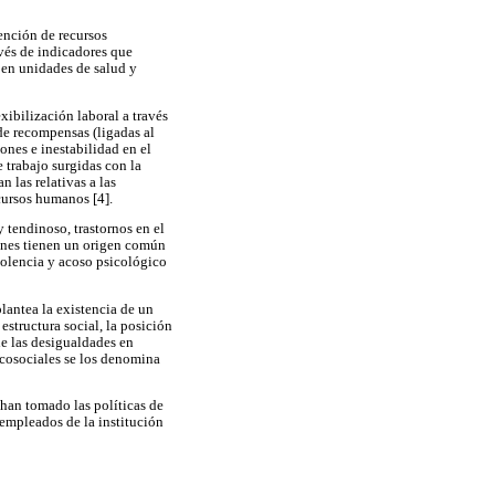
ención de recursos
vés de indicadores que
 en unidades de salud y
exibilización laboral a través
 de recompensas (ligadas al
ones e inestabilidad en el
e trabajo surgidas con la
 las relativas a las
ecursos humanos [4].
 tendinoso, trastornos en el
iones tienen un origen común
iolencia y acoso psicológico
lantea la existencia de un
structura social, la posición
de las desigualdades en
sicosociales se los denomina
han tomado las políticas de
 empleados de la institución