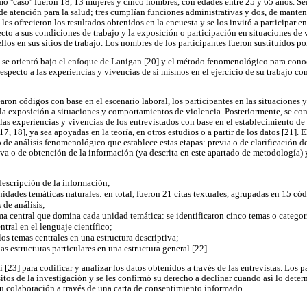
mo ''caso'' fueron 18, 13 mujeres y cinco hombres, con edades entre 25 y 65 años. 
 de atención para la salud; tres cumplían funciones administrativas y dos, de manten
 les ofrecieron los resultados obtenidos en la encuesta y se los invitó a participar 
ecto a sus condiciones de trabajo y la exposición o participación en situaciones de
llos en sus sitios de trabajo. Los nombres de los participantes fueron sustituidos po
 se orientó bajo el enfoque de Lanigan [20] y el método fenomenológico para conoc
respecto a las experiencias y vivencias de sí mismos en el ejercicio de su trabajo 
ron códigos con base en el escenario laboral, los participantes en las situaciones
 la exposición a situaciones y comportamientos de violencia. Posteriormente, se co
las experiencias y vivencias de los entrevistados con base en el establecimiento de 
, 18], ya sea apoyadas en la teoría, en otros estudios o a partir de los datos [21]. E
 de análisis fenomenológico que establece estas etapas: previa o de clarificación de
iva o de obtención de la información (ya descrita en este apartado de metodología) y
 descripción de la información;
nidades temáticas naturales: en total, fueron 21 citas textuales, agrupadas en 15 có
 de análisis;
a central que domina cada unidad temática: se identificaron cinco temas o categoría
ntral en el lenguaje científico;
los temas centrales en una estructura descriptiva;
as estructuras particulares en una estructura general [22].
i [23] para codificar y analizar los datos obtenidos a través de las entrevistas. Los p
itos de la investigación y se les confirmó su derecho a declinar cuando así lo deter
su colaboración a través de una carta de consentimiento informado.