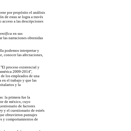
ene por propósito el análisis
n de estas se logra a través
o acceso a las descripciones
entífica
en sus
ar las narraciones obtenidas
ella podemos interpretar y
e, conocer las afectaciones,
''El proceso existencial y
oamérica 2009-2014'',
s de los empleados de una
en el trabajo y que las
italarios y la
s: la primera fue la
ente de méxico, cuyo
uestionario de factores
ry
y el cuestionario de estrés
 que obtuvieron puntajes
ones y comportamientos de