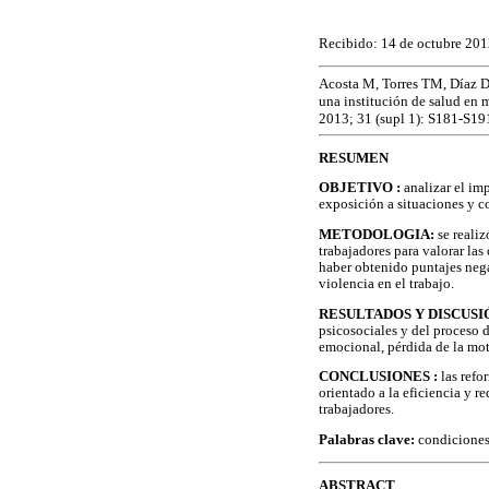
Recibido: 14 de octubre 20
Acosta M, Torres TM, Díaz D
una institución de salud en m
2013; 31 (supl 1): S181-S19
RESUMEN
OBJETIVO :
analizar el im
exposición a situaciones y c
METODOLOGIA:
se realiz
trabajadores para valorar las
haber obtenido puntajes nega
violencia en el trabajo.
RESULTADOS Y DISCUSIÓ
psicosociales y del proceso 
emocional, pérdida de la mot
CONCLUSIONES :
las refo
orientado a la eficiencia y re
trabajadores.
Palabras clave:
condiciones 
ABSTRACT