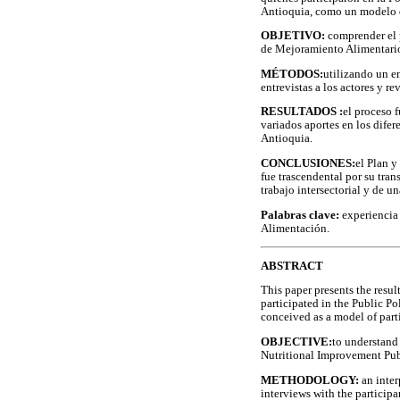
Antioquia, como un modelo de
OBJETIVO:
comprender el p
de Mejoramiento Alimentari
MÉTODOS:
utilizando un e
entrevistas a los actores y r
RESULTADOS :
el proceso 
variados aportes en los dife
Antioquia.
CONCLUSIONES:
el Plan y
fue trascendental por su tra
trabajo intersectorial y de u
Palabras clave:
experiencia
Alimentación.
ABSTRACT
This paper presents the resul
participated in the Public P
conceived as a model of part
OBJECTIVE:
to understand 
Nutritional Improvement Pub
METHODOLOGY:
an inte
interviews with the participa