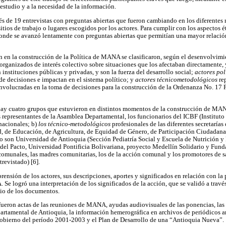
estudio y a la necesidad de la información.
vés de 19 entrevistas con preguntas abiertas que fueron cambiando en los diferentes
 sitios de trabajo o lugares escogidos por los actores. Para cumplir con los aspectos 
onde se avanzó lentamente con preguntas abiertas que permitían una mayor relació
n en la construcción de la Política de MANA se clasificaron, según el desenvolvimi
organizados de interés colectivo sobre situaciones que los afectaban directamente,
instituciones públicas y privadas, y son la fuerza del desarrollo social;
actores pol
de decisiones e impactan en el sistema político; y
actores técnicometodológicos
rep
involucradas en la toma de decisiones para la construcción de la Ordenanza No. 17
hay cuatro grupos que estuvieron en distintos momentos de la construcción de MA
 representantes de la Asamblea Departamental, los funcionarios del ICBF (Institut
rnacionales; b)
los técnico-metodológicos
profesionales de las diferentes secretarías
, de Educación, de Agricultura, de Equidad de Género, de Participación Ciudadana
o son Universidad de Antioquia (Sección Pediatría Social y Escuela de Nutrición y
el Pacto, Universidad Pontificia Bolivariana, proyecto Medellín Solidario y Fund
comunales, las madres comunitarias, los de la acción comunal y los promotores de sa
revistado) [6].
prensión de los actores, sus descripciones, aportes y significados en relación con la 
Se logró una interpretación de los significados de la acción, que se validó a travé
dio de los documentos.
eron actas de las reuniones de MANA, ayudas audiovisuales de las ponencias, las 
partamental de Antioquia, la información hemerográfica en archivos de periódicos 
gobierno del período 2001-2003 y el Plan de Desarrollo de una “Antioquia Nueva”.