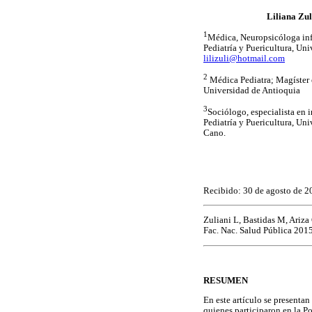
Liliana Zul
1
Médica, Neuropsicóloga inf
Pediatría y Puericultura, Un
lilizuli@hotmail.com
2
Médica Pediatra; Magíster e
Universidad de Antioquia
3
Sociólogo, especialista en 
Pediatría y Puericultura, Un
Cano.
Recibido: 30 de agosto de 2
Zuliani L, Bastidas M, Ariza
Fac. Nac. Salud Pública 2015
RESUMEN
En este artículo se presentan
quienes participaron en la 