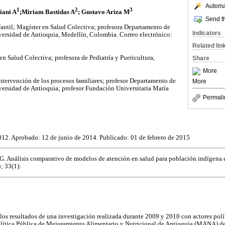
Automat
1
2
3
iani A
;Miriam Bastidas A
; Gustavo Ariza M
Send th
antil; Magíster en Salud Colectiva; profesora Departamento de
Indicators
iversidad de Antioquia, Medellín, Colombia. Correo electrónico:
Related lin
n Salud Colectiva; profesora de Pediatría y Puericultura,
Share
More
intervención de los procesos familiares; profesor Departamento de
More
iversidad de Antioquia; profesor Fundación Universitaria María
Permali
012. Aprobado: 12 de junio de 2014. Publicado: 01 de febrero de 2015
 G. Análisis comparativo de modelos de atención en salud para población indígena 
; 33(1):
 los resultados de una investigación realizada durante 2009 y 2010 con actores polít
Política Pública de Mejoramiento Alimentario y Nutricional de Antioquia (MANA) d