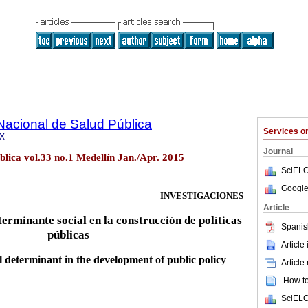
Nacional de Salud Pública
Services 
6X
Journal
blica vol.33 no.1 Medellín Jan./Apr. 2015
SciELO
Google
INVESTIGACIONES
Article
terminante social en la construcción de políticas
Spanis
públicas
Article
al determinant in the development of public policy
Article
How to 
SciELO