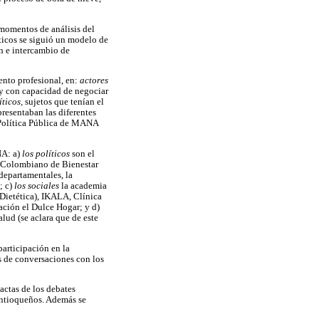
 momentos de análisis del
éticos se siguió un modelo de
n e intercambio de
ento profesional, en:
actores
 y con capacidad de negociar
íticos,
sujetos que tenían el
resentaban las diferentes
 Política Pública de MANA
NA: a)
los políticos
son el
o Colombiano de Bienestar
 departamentales, la
; c)
los sociales
la academia
 Dietética), IKALA, Clínica
ación el Dulce Hogar; y d)
lud (se aclara que de este
participación en la
s de conversaciones con los
actas de los debates
antioqueños. Además se