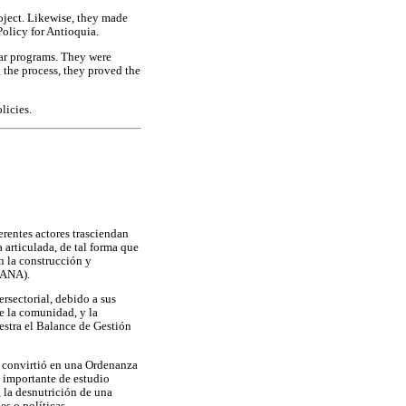
roject. Likewise, they made
Policy for Antioquia.
lar programs. They were
 the process, they proved the
licies.
erentes actores trasciendan
articulada, de tal forma que
n la construcción y
MANA).
sectorial, debido a sus
e la comunidad, y la
estra el Balance de Gestión
e convirtió en una Ordenanza
 importante de estudio
, la desnutrición de una
s o políticas.