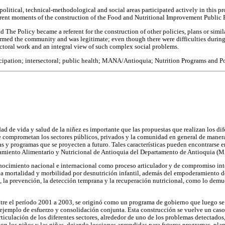
political, technical-methodological and social areas participated actively in this p
ferent moments of the construction of the Food and Nutritional Improvement Public 
 The Policy became a referent for the construction of other policies, plans or simi
formed the community and was legitimate; even though there were difficulties during
ctoral work and an integral view of such complex social problems.
cipation; intersectoral; public health; MANA/Antioquia; Nutrition Programs and Po
ad de vida y salud de la niñez es importante que las propuestas que realizan los dif
e comprometan los sectores públicos, privados y la comunidad en general de manera 
as y programas que se proyecten a futuro. Tales características pueden encontrarse e
ramiento Alimentario y Nutricional de Antioquia del Departamento de Antioquia (
ocimiento nacional e internacional como proceso articulador y de compromiso inter
la mortalidad y morbilidad por desnutrición infantil, además del empoderamiento d
 la prevención, la detección temprana y la recuperación nutricional, como lo demu
ntre el período 2001 a 2003, se originó como un programa de gobierno que luego s
ejemplo de esfuerzo y consolidación conjunta. Esta construcción se vuelve un caso
rticulación de los diferentes sectores, alrededor de uno de los problemas detectados
n los niños y las niñas, dejando lecciones aprendidas para futuros programas, plane