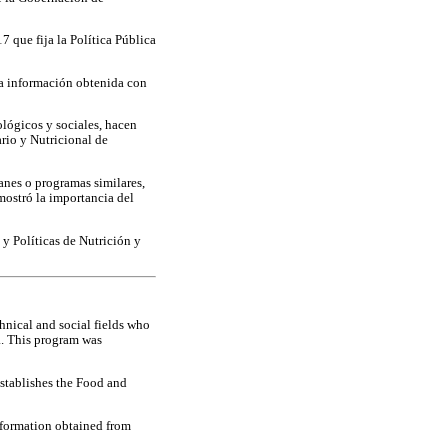
7 que fija la Política Pública
 La información obtenida con
ológicos y sociales, hacen
rio y Nutricional de
lanes o programas similares,
mostró la importancia del
y Políticas de Nutrición y
chnical and social fields who
a. This program was
establishes the Food and
nformation obtained from