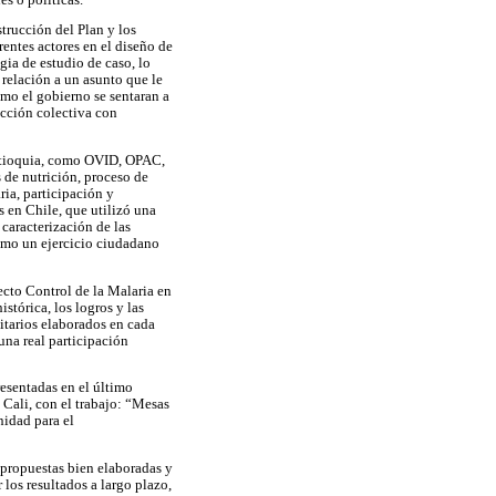
strucción del Plan y los
entes actores en el diseño de
gia de estudio de caso, lo
 relación a un asunto que le
omo el gobierno se sentaran a
ucción colectiva con
 Antioquia, como OVID, OPAC,
de nutrición, proceso de
ria, participación y
 en Chile, que utilizó una
 caracterización de las
como un ejercicio ciudadano
ecto Control de la Malaria en
stórica, los logros y las
itarios elaborados en cada
una real participación
esentadas en el último
 Cali, con el trabajo: “Mesas
nidad para el
propuestas bien elaboradas y
los resultados a largo plazo,