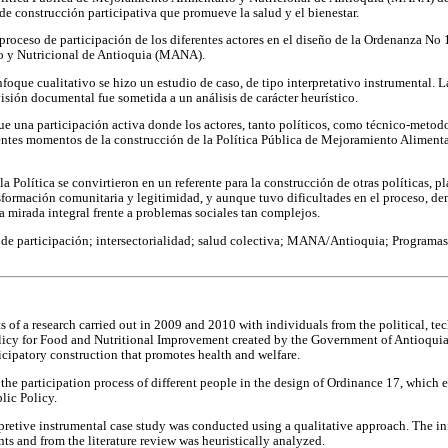
 construcción participativa que promueve la salud y el bienestar.
roceso de participación de los diferentes actores en el diseño de la Ordenanza No 1
o y Nutricional de Antioquia (MANA).
nfoque cualitativo se hizo un estudio de caso, de tipo interpretativo instrumental.
evisión documental fue sometida a un análisis de carácter heurístico.
fue una participación activa donde los actores, tanto políticos, como técnico-metod
rentes momentos de la construcción de la Política Pública de Mejoramiento Alimenta
 la Política se convirtieron en un referente para la construcción de otras políticas, p
nsformación comunitaria y legitimidad, y aunque tuvo dificultades en el proceso, de
na mirada integral frente a problemas sociales tan complejos.
 de participación; intersectorialidad; salud colectiva; MANA/Antioquia; Programas 
ts of a research carried out in 2009 and 2010 with individuals from the political, te
olicy for Food and Nutritional Improvement created by the Government of Antioqui
icipatory construction that promotes health and welfare.
the participation process of different people in the design of Ordinance 17, which 
lic Policy.
rpretive instrumental case study was conducted using a qualitative approach. The i
nts and from the literature review was heuristically analyzed.