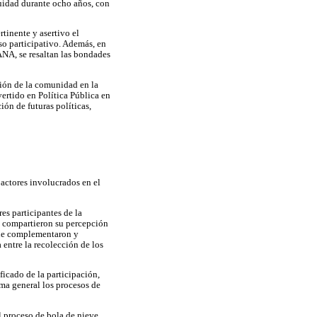
uidad durante ocho años, con
rtinente y asertivo el
eso participativo. Además, en
ANA, se resaltan las bondades
ción de la comunidad en la
rtido en Política Pública en
ón de futuras políticas,
 actores involucrados en el
es participantes de la
e compartieron su percepción
 que complementaron y
 entre la recolección de los
ficado de la participación,
rma general los procesos de
l proceso de bola de nieve,