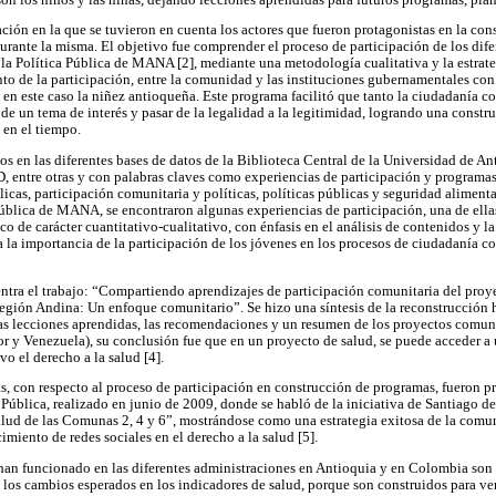
ción en la que se tuvieron en cuenta los actores que fueron protagonistas en la con
rante la misma. El objetivo fue comprender el proceso de participación de los difer
 la Política Pública de MANA [2], mediante una metodología cualitativa y la estrate
to de la participación, entre la comunidad y las instituciones gubernamentales con
en este caso la niñez antioqueña. Este programa facilitó que tanto la ciudadanía c
 de un tema de interés y pasar de la legalidad a la legitimidad, logrando una constr
 en el tiempo.
os en las diferentes bases de datos de la Biblioteca Central de la Universidad de
re otras y con palabras claves como experiencias de participación y programas 
licas, participación comunitaria y políticas, políticas públicas y seguridad alimenta
pública de MANA, se encontraron algunas experiencias de participación, una de ellas
o de carácter cuantitativo-cualitativo, con énfasis en el análisis de contenidos y la
tra la importancia de la participación de los jóvenes en los procesos de ciudadanía 
ntra el trabajo: “Compartiendo aprendizajes de participación comunitaria del proy
egión Andina: Un enfoque comunitario”. Se hizo una síntesis de la reconstrucción hi
las lecciones aprendidas, las recomendaciones y un resumen de los proyectos comun
r y Venezuela), su conclusión fue que en un proyecto de salud, se puede acceder a 
vo el derecho a la salud [4].
, con respecto al proceso de participación en construcción de programas, fueron pr
ública, realizado en junio de 2009, donde se habló de la iniciativa de Santiago de
alud de las Comunas 2, 4 y 6”, mostrándose como una estrategia exitosa de la comu
miento de redes sociales en el derecho a la salud [5].
han funcionado en las diferentes administraciones en Antioquia y en Colombia son 
 los cambios esperados en los indicadores de salud, porque son construidos para ver 