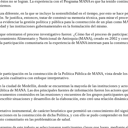
d éstos no se logran. La experiencia con el Programa MANA es que ha tenido contin
biernos.
 diferente, en la que se incluye la sostenibilidad en el tiempo, por esto se hace pe
ón. Se justifica, entonces, tratar de construir su memoria técnica, para mirar el proc
a evidenciar la gestión política y pública para la construcción de un plan como M
iedad y las instituciones gubernamentales en la formulación del mismo.
as que orientaron el proceso investigativo fueron: ¿Cómo fue el proceso de participa
joramiento Alimentario y Nutricional de Antioquia (MANA), creado en 2002 y conve
a participación comunitaria en la experiencia de MANA interesan para la construcci
e participación en la construcción de la Política Pública de MANA, vista desde los
igación cualitativa con enfoque interpretativo.
n la ciudad de Medellín, donde se encuentran la mayoría de las instituciones y actor
Pública de MANA. Las dos principales fuentes de información fueron los actores qu
 documentos construidos en las reuniones y encuentros de los grupos participantes
scribir situaciones y desarrollos de la elaboración, esto creó una relación dinámica
retativo instrumental, de carácter heurístico que permitió un conocimiento del signi
 acciones en la construcción de dicha Política, y con ello se pudo comprender en fo
o comunitario en las problemáticas de salud.
egrantes de este trabajo se seleccionaron participantes claves que luego, mediante e