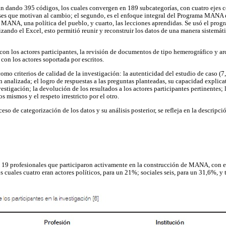
an dando 395 códigos, los cuales convergen en 189 subcategorías, con cuatro ejes ce
eses que motivan al cambio; el segundo, es el enfoque integral del Programa MANA q
ca MANA, una política del pueblo, y cuarto, las lecciones aprendidas. Se usó el prog
izando el Excel, esto permitió reunir y reconstruir los datos de una manera sistemáti
con los actores participantes, la revisión de documentos de tipo hemerográfico y arc
con los actores soportada por escritos.
mo criterios de calidad de la investigación: la autenticidad del estudio de caso (7, 8
n analizada; el logro de respuestas a las preguntas planteadas, su capacidad explicat
estigación; la devolución de los resultados a los actores participantes pertinentes; 
s mismos y el respeto irrestricto por el otro.
ceso de categorización de los datos y su análisis posterior, se refleja en la descripci
s 19 profesionales que participaron activamente en la construcción de MANA, con ed
s cuales cuatro eran actores políticos, para un 21%; sociales seis, para un 31,6%, y