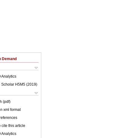
on Demand
 Analytics
 Scholar H5M5 (
2019
)
h (pdf)
 in xml format
 references
cite this article
 Analytics