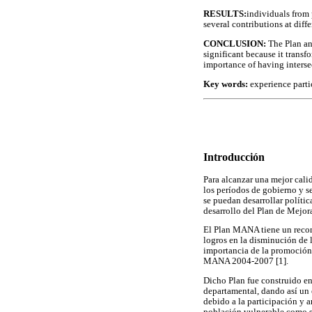
RESULTS:
individuals from 
several contributions at dif
CONCLUSION:
The Plan and
significant because it trans
importance of having interse
Key words:
experience parti
Introducción
Para alcanzar una mejor calid
los períodos de gobierno y s
se puedan desarrollar polític
desarrollo del Plan de Mejo
El Plan MANA tiene un recon
logros en la disminución de 
importancia de la promoción,
MANA 2004-2007 [1].
Dicho Plan fue construido e
departamental, dando así un 
debido a la participación y a
población vulnerable como so