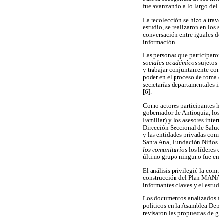
fue avanzando a lo largo del 
La recolección se hizo a tra
estudio, se realizaron en los
conversación entre iguales d
información.
Las personas que participaro
sociales académicos
sujetos 
y trabajar conjuntamente con 
poder en el proceso de toma 
secretarías departamentales 
[6].
Como actores participantes 
gobernador de Antioquia, los
Familiar) y los asesores inte
Dirección Seccional de Salud
y las entidades privadas com
Santa Ana, Fundación Niños d
los comunitarios
los líderes 
último grupo ninguno fue ent
El análisis privilegió la com
construcción del Plan MANA. 
informantes claves y el estu
Los documentos analizados fu
políticos en la Asamblea De
revisaron las propuestas de 