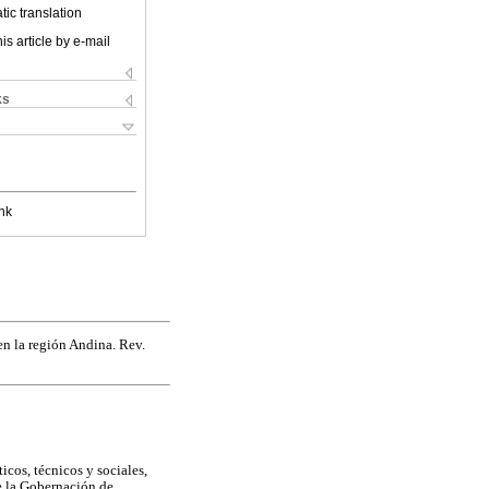
ic translation
is article by e-mail
ks
nk
en la región Andina. Rev.
icos, técnicos y sociales,
e la Gobernación de