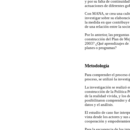
y por su falta de continuida
actuaciones de diferentes go
Con MANA, se crea una cultura
investigar sobre su elaboraci
la medida en que contribuye 
de una relación entre la soc
Por lo anterior, las pregunt
construcción del Plan de Me
2003? ¿Qué aprendizajes de l
planes o programas?
Metodología
Para comprender el proceso d
proceso, se utilizó la invest
La investigación se realizó e
construcción de la Política 
de la realidad vivida, y los
posibilitaron comprender y de
datos y el análisis.
El estudio de caso fue interp
vista desde los actores y sus
cooperación y empoderamient
Para la escogencia de los int