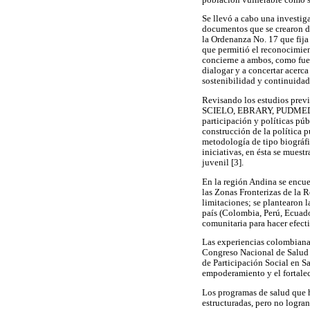
Se llevó a cabo una investiga
documentos que se crearon du
la Ordenanza No. 17 que fija
que permitió el reconocimien
concierne a ambos, como fue 
dialogar y a concertar acerca
sostenibilidad y continuidad
Revisando los estudios previ
SCIELO, EBRARY, PUDMED, ent
participación y políticas púb
construcción de la política 
metodología de tipo biográfic
iniciativas, en ésta se mues
juvenil [3].
En la región Andina se encue
las Zonas Fronterizas de la R
limitaciones; se plantearon 
país (Colombia, Perú, Ecuado
comunitaria para hacer efecti
Las experiencias colombianas
Congreso Nacional de Salud P
de Participación Social en S
empoderamiento y el fortaleci
Los programas de salud que 
estructuradas, pero no logran