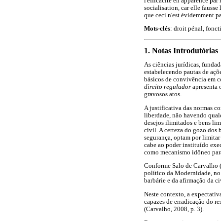
l'efficacité en apparence par 
socialisation, car elle fausse
que ceci n'est évidemment pa
Mots-clés
: droit pénal, fonct
1. Notas Introdutórias
As ciências jurídicas, fundad
estabelecendo pautas de ações
básicos de convivência em co
direito regulador
apresenta
gravosos atos.
A justificativa das normas c
liberdade, não havendo qualq
desejos ilimitados e bens lim
civil. A certeza do gozo dos
segurança, optam por limita
cabe ao poder instituído exe
como mecanismo idôneo para r
Conforme Salo de Carvalho (2
político da Modernidade, no 
barbárie e da afirmação da ci
Neste contexto, a expectativ
capazes de erradicação do re
(Carvalho, 2008, p. 3).