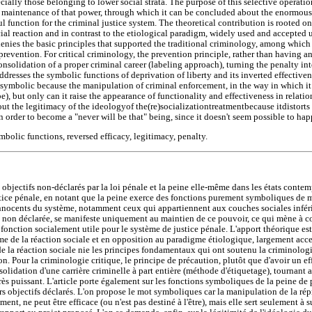
cially those belonging to lower social strata. The purpose of this selective operati
the maintenance of that power, through which it can be concluded about the enormous
ul function for the criminal justice system. The theoretical contribution is rooted o
ial reaction and in contrast to the etiological paradigm, widely used and accepted 
denies the basic principles that supported the traditional criminology, among which
 prevention. For critical criminology, the prevention principle, rather than having a
nsolidation of a proper criminal career (labeling approach), turning the penalty in
ddresses the symbolic functions of deprivation of liberty and its inverted effectivene
 symbolic because the manipulation of criminal enforcement, in the way in which it 
be), but only can it raise the appearance of functionality and effectiveness in relati
out the legitimacy of the ideologyof the(re)socializationtreatmentbecause itdistorts
 in order to become a "never will be that" being, since it doesn't seem possible to ha
ymbolic functions, reversed efficacy, legitimacy, penalty.
s objectifs non-déclarés par la loi pénale et la peine elle-même dans les états contem
stice pénale, en notant que la peine exerce des fonctions purement symboliques de m
 innocents du système, notamment ceux qui appartiennent aux couches sociales inféri
e non déclarée, se manifeste uniquement au maintien de ce pouvoir, ce qui mène à c
ne fonction socialement utile pour le système de justice pénale. L'apport théorique es
me de la réaction sociale et en opposition au paradigme étiologique, largement accep
 la réaction sociale nie les principes fondamentaux qui ont soutenu la criminolog
on. Pour la criminologie critique, le principe de précaution, plutôt que d'avoir un ef
olidation d'une carrière criminelle à part entière (méthode d'étiquetage), tournant a
rès puissant. L'article porte également sur les fonctions symboliques de la peine de p
urs objectifs déclarés. L'on propose le mot symboliques car la manipulation de la ré
ment, ne peut être efficace (ou n'est pas destiné à l'être), mais elle sert seulement à s