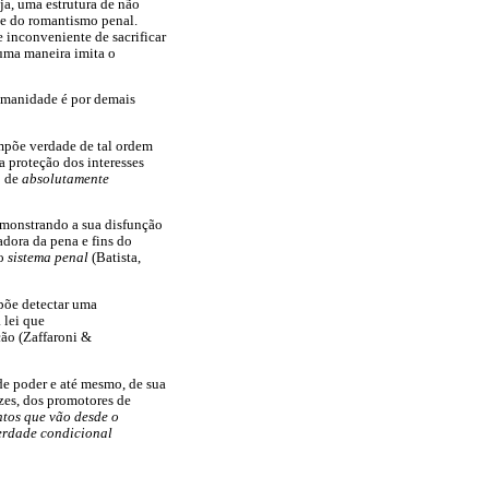
ja, uma estrutura de não
te do romantismo penal.
e inconveniente de sacrificar
guma maneira imita o
humanidade é por demais
impõe verdade de tal ordem
a proteção dos interesses
o de
absolutamente
demonstrando a sua disfunção
adora da pena e fins do
 o
sistema penal
(Batista,
upõe detectar uma
 lei que
ção (Zaffaroni &
 de poder e até mesmo, de sua
ízes, dos promotores de
ntos que vão desde o
berdade condicional