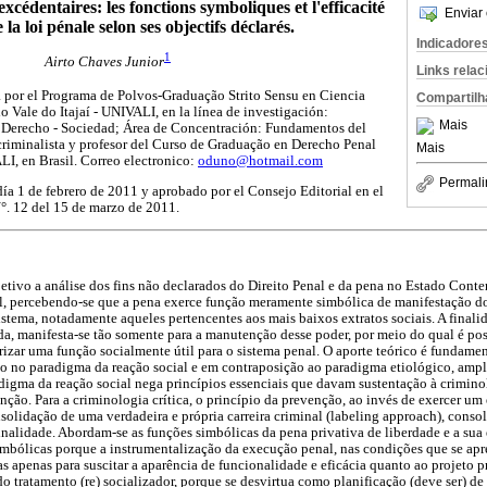
xcédentaires: les fonctions symboliques et l'efficacité
Enviar 
 la loi pénale selon ses objectifs déclarés.
Indicadore
1
Airto Chaves Junior
Links rela
a por el Programa de Polvos-Graduação Strito Sensu en Ciencia
Compartilh
o Vale do Itajaí - UNIVALI, en la línea de investigación:
Mais
 Derecho - Sociedad; Área de Concentración: Fundamentos del
riminalista y profesor del Curso de Graduação en Derecho Penal
Mais
LI, en Brasil. Correo electronico:
oduno@hotmail.com
Permali
 día 1 de febrero de 2011 y aprobado por el Consejo Editorial en el
°. 12 del 15 de marzo de 2011.
jetivo a análise dos fins não declarados do Direito Penal e da pena no Estado Cont
al, percebendo-se que a pena exerce função meramente simbólica de manifestação do
istema, notadamente aqueles pertencentes aos mais baixos extratos sociais. A final
da, manifesta-se tão somente para a manutenção desse poder, por meio do qual é pos
rizar uma função socialmente útil para o sistema penal. O aporte teórico é fundamen
do no paradigma da reação social e em contraposição ao paradigma etiológico, amp
digma da reação social nega princípios essenciais que davam sustentação à criminolo
nção. Para a criminologia crítica, o princípio da prevenção, ao invés de exercer um
solidação de uma verdadeira e própria carreira criminal (labeling approach), cons
nalidade. Abordam-se as funções simbólicas da pena privativa de liberdade e a sua 
imbólicas porque a instrumentalização da execução penal, nas condições que se apre
mas apenas para suscitar a aparência de funcionalidade e eficácia quanto ao projeto 
do tratamento (re) socializador, porque se desvirtua como planificação (deve ser) de