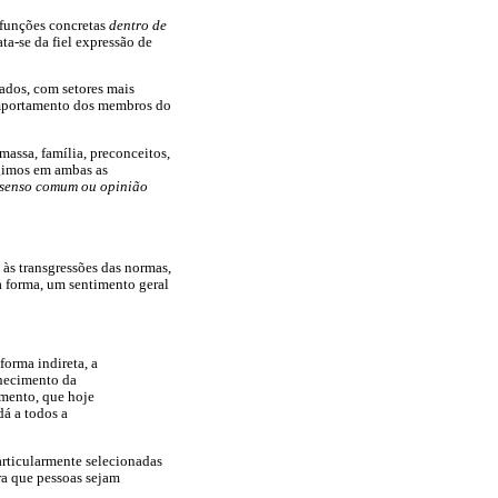
r funções concretas
dentro de
ta-se da fiel expressão de
ados, com setores mais
comportamento dos membros do
assa, família, preconceitos,
ragimos em ambas as
senso comum ou opinião
 às transgressões das normas,
 forma, um sentimento geral
forma indireta, a
nhecimento da
amento, que hoje
dá a todos a
articularmente selecionadas
ra que pessoas sejam