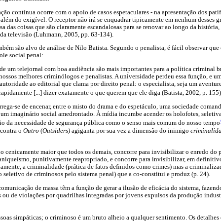
ação contínua ocorre com o apoio de casos espetaculares - na apresentação dos patif
 além do exigível. O receptor não irá se enquadrar tipicamente em nenhum desses g
cisa das coisas que são claramente escandalosas para se renovar ao longo da história,
 da televisão (Luhmann, 2005, pp. 63-134).
bém são alvo de análise de Nilo Batista. Segundo o penalista, é fácil observar que
ole social penal:
de um telejornal com boa audiência são mais importantes para a política criminal br
ossos melhores criminólogos e penalistas. A universidade perdeu essa função, e 
autoridade ao editorial que clama por direito penal: o especialista, seja um aventu
apidamente [...] dizer exatamente o que querem que ele diga (Batista, 2002, p. 155)
arrega-se de encenar, entre o misto do drama e do espetáculo, uma sociedade coman
r um imaginário social amedrontado. À mídia incumbe acender os holofotes, seletiv
rgão da necessidade de segurança pública como o senso mais comum do nosso tempo
contra o
Outro
(
Outsiders)
agiganta por sua vez a dimensão do inimigo
criminalid
o cenicamente maior que todos os demais, concorre para invisibilizar o enredo do 
niqueísmo, punitivamente reapropriado, e concorre para invisibilizar, em definiti
amente, a criminalidade (prática de fatos definidos como crimes) mas a criminaliza
 seletivo de criminosos pelo sistema penal) que a co-constitui e produz (p. 24).
comunicação de massa têm a função de gerar a ilusão de eficácia do sistema, faze
s ou de violações por quadrilhas integradas por jovens expulsos da produção indust
ssoas simpáticas; o criminoso é um bruto alheio a qualquer sentimento. Os detalhes 