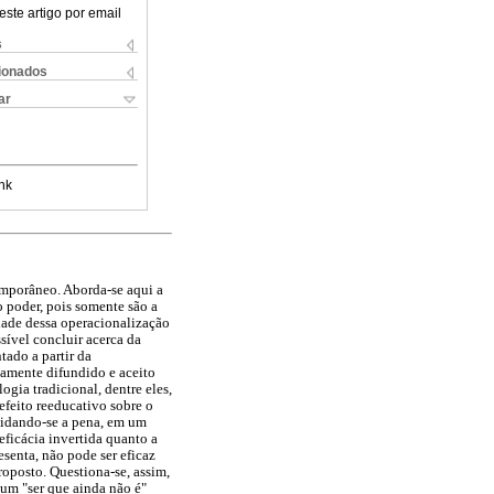
este artigo por email
s
cionados
ar
nk
emporâneo. Aborda-se aqui a
 poder, pois somente são a
idade dessa operacionalização
sível concluir acerca da
tado a partir da
lamente difundido e aceito
gia tradicional, dentre eles,
 efeito reeducativo sobre o
olidando-se a pena, em um
eficácia invertida quanto a
senta, não pode ser eficaz
proposto. Questiona-se, assim,
 um "ser que ainda não é"