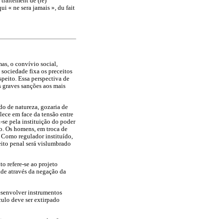
 traitement de (re)
qui « ne sera jamais », du fait
mas, o convívio social,
 sociedade fixa os preceitos
peito. Essa perspectiva de
 graves sanções aos mais
do de natureza, gozaria de
lece em face da tensão entre
-se pela instituição do poder
do. Os homens, em troca de
 Como regulador instituído,
eito penal será vislumbrado
o refere-se ao projeto
ade através da negação da
desenvolver instrumentos
culo deve ser extirpado