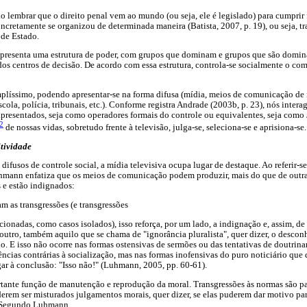
rio lembrar que o direito penal vem ao mundo (ou seja, ele é legislado) para cumpri
cretamente se organizou de determinada maneira (Batista, 2007, p. 19), ou seja, tra
de Estado.
apresenta uma estrutura de poder, com grupos que dominam e grupos que são domin
dos centros de decisão. De acordo com essa estrutura, controla-se socialmente o 
plíssimo, podendo apresentar-se na forma difusa (mídia, meios de comunicação de m
escola, polícia, tribunais, etc.). Conforme registra Andrade (2003b, p. 23), nós inte
apresentados, seja como operadores formais do controle ou equivalentes, seja como
2
de nossas vidas, sobretudo frente à televisão, julga-se, seleciona-se e aprisiona-se.
itividade
ifusos de controle social, a mídia televisiva ocupa lugar de destaque. Ao referir-se
uhmann enfatiza que os meios de comunicação podem produzir, mais do que de outra
 e estão indignados:
am as transgressões (e transgressões
ionadas, como casos isolados), isso reforça, por um lado, a indignação e, assim, de 
 outro, também aquilo que se chama de "ignorância pluralista", quer dizer, o desco
. E isso não ocorre nas formas ostensivas de sermões ou das tentativas de doutrin
ncias contrárias à socialização, mas nas formas inofensivas do puro noticiário que 
ar à conclusão: "Isso não!" (Luhmann, 2005, pp. 60-61).
rtante função de manutenção e reprodução da moral. Transgressões às normas são p
uderem ser misturados julgamentos morais, quer dizer, se elas puderem dar motivo pa
s. Segundo Luhmann