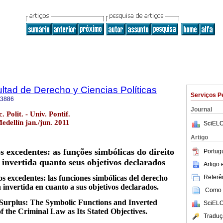
ultad de Derecho y Ciencias Políticas
Serviços P
-3886
Journal
 Polit. - Univ. Pontif.
edellín jan./jun. 2011
SciELO
Artigo
s excedentes: as funções simbólicas do direito
Portug
a invertida quanto seus objetivos declarados
Artigo
Referên
os excedentes: las funciones simbólicas del derecho
a invertida en cuanto a sus objetivos declarados.
Como c
 Surplus: The Symbolic Functions and Inverted
SciELO
of the Criminal Law as Its Stated Objectives.
Traduç