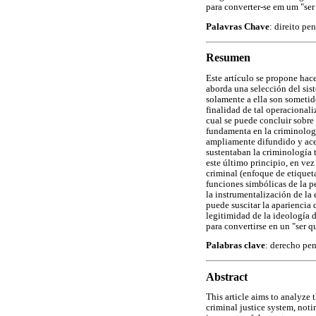
para converter-se em um "ser 
Palavras Chave
: direito pe
Resumen
Este artículo se propone hac
aborda una selección del sis
solamente a ella son sometido
finalidad de tal operacionali
cual se puede concluir sobre 
fundamenta en la criminologí
ampliamente difundido y acep
sustentaban la criminología tr
este último principio, en vez
criminal (enfoque de etiquet
funciones simbólicas de la pe
la instrumentalización de la 
puede suscitar la apariencia 
legitimidad de la ideología d
para convertirse en un "ser q
Palabras clave
: derecho pen
Abstract
This article aims to analyze 
criminal justice system, noti