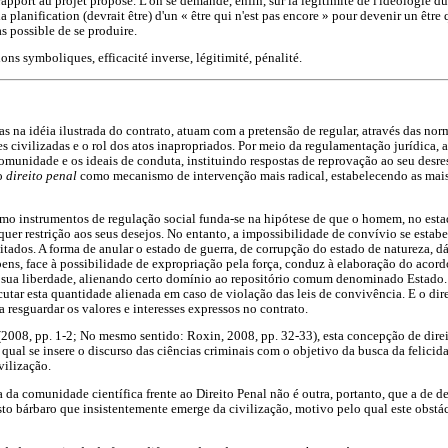
rapport au projet proposé. L'on se demande, enfin, sur la légitimité de l'idéologie du
 la planification (devrait être) d'un « être qui n'est pas encore » pour devenir un être 
s possible de se produire.
ions symboliques, efficacité inverse, légitimité, pénalité.
as na idéia ilustrada do contrato, atuam com a pretensão de regular, através das nor
 civilizadas e o rol dos atos inapropriados. Por meio da regulamentação jurídica, a
munidade e os ideais de conduta, instituindo respostas de reprovação ao seu desres
 o
direito penal
como mecanismo de intervenção mais radical, estabelecendo as mais
omo instrumentos de regulação social funda-se na hipótese de que o homem, no esta
uer restrição aos seus desejos. No entanto, a impossibilidade de convívio se estabe
itados. A forma de anular o estado de guerra, de corrupção do estado de natureza, dá
 bens, face à possibilidade de expropriação pela força, conduz à elaboração do acor
r sua liberdade, alienando certo domínio ao repositório comum denominado Estado.
cutar esta quantidade alienada em caso de violação das leis de convivência. E o dir
esguardar os valores e interesses expressos no contrato.
008, pp. 1-2; No mesmo sentido: Roxin, 2008, pp. 32-33), esta concepção de direit
qual se insere o discurso das ciências criminais com o objetivo da busca da felicid
vilização.
a da comunidade científica frente ao Direito Penal não é outra, portanto, que a de 
sto bárbaro que insistentemente emerge da civilização, motivo pelo qual este obstá