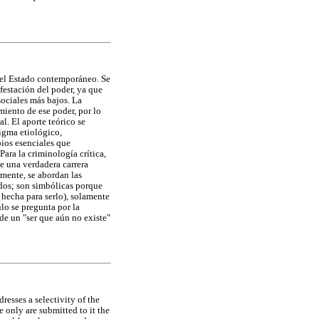
n el Estado contemporáneo. Se
estación del poder, ya que
sociales más bajos. La
miento de ese poder, por lo
l. El aporte teórico se
igma etiológico,
pios esenciales que
Para la criminología crítica,
de una verdadera carrera
lmente, se abordan las
ados; son simbólicas porque
á hecha para serlo), solamente
lo se pregunta por la
de un "ser que aún no existe"
resses a selectivity of the
 only are submitted to it the