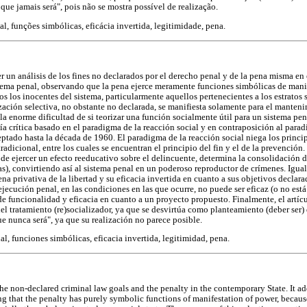
que jamais será", pois não se mostra possível de realização.
nal, funções simbólicas, eficácia invertida, legitimidade, pena.
er un análisis de los fines no declarados por el derecho penal y de la pena misma e
tema penal, observando que la pena ejerce meramente funciones simbólicas de manif
s los inocentes del sistema, particularmente aquellos pertenecientes a los estratos 
zación selectiva, no obstante no declarada, se manifiesta solamente para el manteni
la enorme dificultad de si teorizar una función socialmente útil para un sistema pena
a crítica basado en el paradigma de la reacción social y en contraposición al parad
tado hasta la década de 1960. El paradigma de la reacción social niega los princi
adicional, entre los cuales se encuentran el principio del fin y el de la prevención. 
 de ejercer un efecto reeducativo sobre el delincuente, determina la consolidación 
as), convirtiendo así al sistema penal en un poderoso reproductor de crímenes. Igua
na privativa de la libertad y su eficacia invertida en cuanto a sus objetivos declar
ejecución penal, en las condiciones en las que ocurre, no puede ser eficaz (o no est
de funcionalidad y eficacia en cuanto a un proyecto propuesto. Finalmente, el artícu
el tratamiento (re)socializador, ya que se desvirtúa como planteamiento (deber ser) 
ue nunca será", ya que su realización no parece posible.
al, funciones simbólicas, eficacia invertida, legitimidad, pena.
the non-declared criminal law goals and the penalty in the contemporary State. It add
ng that the penalty has purely symbolic functions of manifestation of power, because