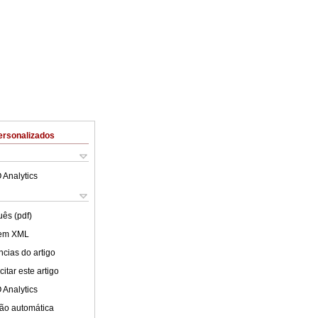
ersonalizados
 Analytics
uês (pdf)
 em XML
cias do artigo
itar este artigo
 Analytics
ão automática