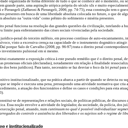
dade organizada de forma diferente de tudo o que se conhece até o momento, ou se
 em grande parte, uma aspiração utópica própria do século xIx e muito especialmen
 e Pierangeli (Zaffaroni & Pierangeli, 2006, pp. 74-75), essa construção tem o grav
reitos presentes em busca de uma liberdade absoluta colocada no futuro, o que de al
 absoluto na "outra vida" como prêmio do sofrimento e miséria presentes.
to penal funciona na resolução das grandes questões da civilização, tutelando a 
eu limite para enfrentamento das crises sociais vivenciadas pela sociedade.
 jurídico-penal do terceiro milênio, em processo contínuo de auto-encantamento, 
ívoco, visto a excessiva crença na capacidade de o instrumento dogmático atingir 
. Daí porque Salo de Carvalho (2008, pp. 96-97) trata o direito penal contemporâne
vo investimento pulsional em si mesmo.
titui exatamente a exposição crítica à este pseudo remédio que é o direito penal, 
as promessas oficiais (declaradas), notadamente em relação à finalidade ressocializ
ão dos bens jurídicos). Para tanto, necessário se faz desviar o foco da
lei penal
para
punitivo institucionalizado, que na prática abarca a partir de quando se detecta ou s
é que se impõe e executa uma pena, pressupondo uma atividade normativa que cria a
ocedimento, a atuação dos funcionários e define os casos e condições para esta atua
3).
onstitui-se de representações e relações sociais, de políticas públicas, de discursos
ica. Essa noção envolve a atividade do legislador, da sociedade, da polícia, dos ju
da execução penal, atuando, num
cuntinuum no qual é possível individualizar segme
arregados do controle e assistência dos liberados e os sujeitos sob o regime de li
uso e institucionalizado