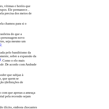
es, vítimas e heróis que
rupos. Ele permanece...
 ela precisa dos meios de
 ela chamou para si o
asileira do que a
um personagem novo
reiro, seja mesmo um
3
.
dada pelo banditismo da
amente, sobre a expansão da
4
. Como o elo mais
ade
. De acordo com Andrade
poder que subjaz à
vo, que quem se
ção (definições de
ndo com que apenas a ameaça
rial pela recessão sejam
do ilícito, embora chocantes