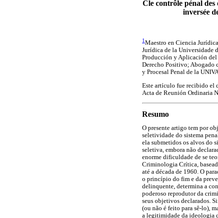
Cle contrôle pénal des e
inversée de
1
Maestro en Ciencia Jurídic
Jurídica de la Universidade d
Producción y Aplicación del
Derecho Positivo; Abogado c
y Procesal Penal de la UNIVA
Este artículo fue recibido el
Acta de Reunión Ordinaria N
Resumo
O presente artigo tem por ob
seletividade do sistema pen
ela submetidos os alvos do s
seletiva, embora não declara
enorme dificuldade de se teo
Criminologia Crítica, basea
até a década de 1960. O para
o princípio do fim e da preve
delinquente, determina a con
poderoso reprodutor da crimi
seus objetivos declarados. S
(ou não é feito para sê-lo), 
a legitimidade da ideologia 