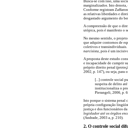
Busca-se com isso, uma socie
marginalizados. Isto denota,
Conforme registram Zaffaroni
as relativas liberdades e di
desgastado argumento do bem
A compreensão de que o direi
utópica, pois é manifesto o s
No mesmo sentido, o projeto
que adquire contornos de equ
coletivos e transindividuais
narcisista
, pois é um incisi
A proposta deste estudo cons
e incapacidade de cumprir su
próprio direito penal (proteç
2002, p. 147), ou seja, para o
[...] controle social 
suspeita de delito at
institucionaliza o pr
Pierangeli, 2006, p. 6
Isto porque o sistema penal c
própria configuração lingüíst
justiça e dos funcionários 
legislador até os órgãos enc
(Andrade, 2003 a, p. 210).
2. O controle social dif