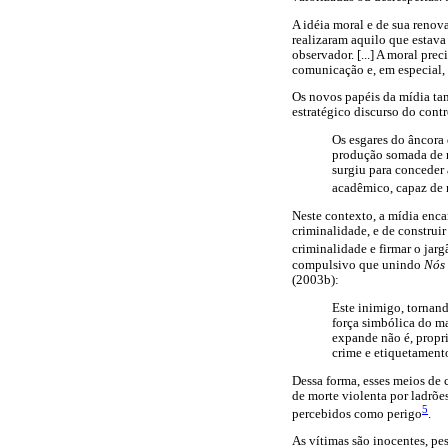
A idéia moral e de sua renov
realizaram aquilo que estava
observador. [...] A moral pre
comunicação e, em especial,
Os novos papéis da mídia tam
estratégico discurso do contr
Os esgares do âncora 
produção somada de n
surgiu para conceder 
acadêmico, capaz de r
Neste contexto, a mídia enc
criminalidade, e de construi
criminalidade e firmar o ja
compulsivo que unindo
Nós
(2003b):
Este inimigo, tornand
força simbólica do ma
expande não é, propri
crime e etiquetamento
Dessa forma, esses meios de 
de morte violenta por ladrõe
5
percebidos como perigo
.
As vítimas são inocentes, pe