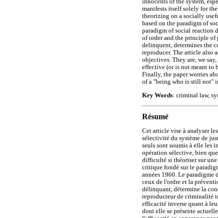
innocents of the system, espe
manifests itself solely for 
theorizing on a socially usef
based on the paradigm of soc
paradigm of social reaction 
of order and the principle of
delinquent, determines the co
reproducer. The article also a
objectives. They are, we say,
effective (or is not meant to 
Finally, the paper worries ab
of a "being who is still not"
Key Words
: criminal law, s
Résumé
Cet article vise à analyser le
sélectivité du système de ju
seuls sont soumis à elle les
opération sélective, bien qu
difficulté si théoriser sur u
critique fondé sur le paradig
années 1960. Le paradigme de
ceux de l'ordre et la préventi
délinquant, détermine la cons
reproducteur de criminalité t
efficacité inverse quant à le
dont elle se présente actuelle