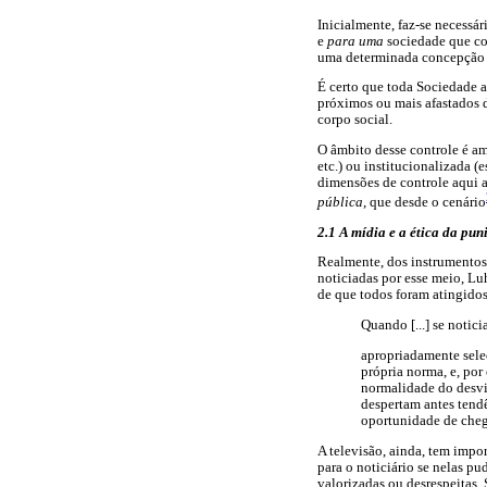
Inicialmente, faz-se necessá
e
para
uma
sociedade que con
uma determinada concepção 
É certo que toda Sociedade 
próximos ou mais afastados 
corpo social.
O âmbito desse controle é am
etc.) ou institucionalizada (
dimensões de controle aqui 
pública
, que desde o cenário
2.1 A mídia e a ética da pun
Realmente, dos instrumentos d
noticiadas por esse meio, L
de que todos foram atingidos
Quando [...] se notici
apropriadamente selec
própria norma, e, por
normalidade do desvio
despertam antes tendê
oportunidade de cheg
A televisão, ainda, tem impo
para o noticiário se nelas p
valorizadas ou desrespeita