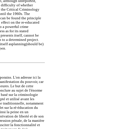
on, although unreported,
 difficulty of whether
n the Critical Criminology
until the 1960s. The
 can be found the principle
n effect on the re-educated
to a powerful crime
ss as for its stated
presents itself, cannot be
on to a determined project.
 itself asplanning(should be)
ppen.
porains. L'on adresse ici la
anifestation du pouvoir, car
eures. Le but de cette
onclure au sujet de l'énorme
t basé sur la criminologie
té et utilisé avant les
ie traditionnelle, notamment
fet sur la ré-éducation du
insi la peine en un
rivation de liberté et de son
pression pénale, de la manière
usciter la fonctionnalité et