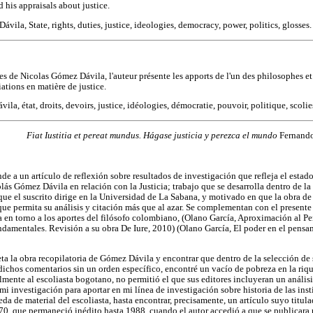
 his appraisals about justice.
ávila, State, rights, duties, justice, ideologies, democracy, power, politics, glosses.
ies de Nicolas Gómez Dávila, l'auteur présente les apports de l'un des philosophes e
ations en matière de justice.
ila, état, droits, devoirs, justice, idéologies, démocratie, pouvoir, politique, scolie
Fiat Iustitia et pereat mundus. Hágase justicia y perezca el mundo
Fernando
de a un artículo de reflexión sobre resultados de investigación que refleja el estad
ás Gómez Dávila en relación con la Justicia; trabajo que se desarrolla dentro de la
s que el suscrito dirige en la Universidad de La Sabana, y motivado en que la obra 
que permita su análisis y citación más que al azar. Se complementan con el presente 
 en torno a los aportes del filósofo colombiano, (Olano García, Aproximación al 
ndamentales. Revisión a su obra De Iure, 2010) (Olano García, El poder en el pensa
a la obra recopilatoria de Gómez Dávila y encontrar que dentro de la selección de 
o dichos comentarios sin un orden específico, encontré un vacío de pobreza en la riqu
mente al escoliasta bogotano, no permitió el que sus editores incluyeran un análisi
i investigación para aportar en mi línea de investigación sobre historia de las inst
da de material del escoliasta, hasta encontrar, precisamente, un artículo suyo titul
70, que permaneció inédito hasta 1988, cuando el autor accedió a que se publicara p