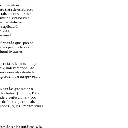
pio de ponderación—.
to trata de establecer
staban antes—, si se
y los individuos en el
gualdad debe ser
su aplicación
o y su
icional.
s afirmando que "parece
 ser justa, y lo es en
sigual lo que es
usticia es la constante y
s V, don Fernando I de
ases conocidas desde la
a, pereat licet integer orbis
s con las que mejor se
las Indias, (Linares, 1987,
nde y perfecciona, y por
os de Indias, proclamaba que
tados"; y, las Órdenes reales
es de reglas jurídicas, o lo