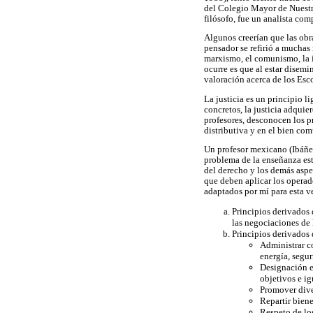
del Colegio Mayor de Nuestr
filósofo, fue un analista com
Algunos creerían que las obr
pensador se refirió a muchas 
marxismo, el comunismo, la iz
ocurre es que al estar disemi
valoración acerca de los Esc
La justicia es un principio l
concretos, la justicia adquie
profesores, desconocen los pr
distributiva y en el bien com
Un profesor mexicano (Ibáñez
problema de la enseñanza est
del derecho y los demás aspec
que deben aplicar los operado
adaptados por mí para esta ve
Principios derivados 
las negociaciones de l
Principios derivados 
Administrar co
energía, segur
Designación e
objetivos e ig
Promover diver
Repartir biene
Respeto de lo