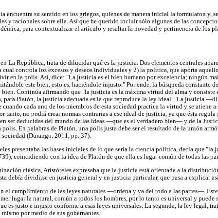
ia encuentra su sentido en los griegos, quienes de manera inicial la formularon y, s
es y racionales sobre ella. Así que he querido incluir sólo algunas de las concepcio
adémica, para contextualizar el artículo y resaltar la novedad y pertinencia de los
y en La República, trata de dilucidar qué es la justicia. Dos elementos centrales apar
la cual controla los excesos y deseos individuales y 2) la política, que aporta aquel
vir en la polis. Así, dice: "La justicia es el bien humano por excelencia; ningún ma
tándole este bien, esto es, haciéndole injusto." Por ende, la búsqueda constante d
 bien. Continúa afirmando que "la justicia es la máxima virtud del alma y consiste 
, para Platón, la justicia adecuada es la que reproduce la ley ideal. "La justicia —d
ce cuando cada uno de los miembros de esta sociedad practica la virtud y se atiene a 
r tanto, no podrá crear normas contrarias a ese ideal de justicia, ya que ésta regula
eben ser deducidas del mundo de las ideas —que es el verdadero bien— y de la Justic
 polis. En palabras de Platón, una polis justa debe ser el resultado de la unión armó
la sociedad (Durango, 2011, pp. 37).
es presentaba las bases iniciales de lo que sería la ciencia política, decía que "la ju
739), coincidiendo con la idea de Platón de que ella es lugar común de todas las pa
ción clásica, Aristóteles expresaba que la justicia está orientada a la distribución
ta debía dividirse en justicia general y en justicia particular, que pasa a explicar as
en el cumplimiento de las leyes naturales —ordena y va del todo a las partes—. Este
rimer lugar la natural, común a todos los hombres, por lo tanto es universal y puede 
que es justo e injusto conforme a esas leyes universales. La segunda, la ley legal, tr
sí mismo por medio de sus gobernantes.