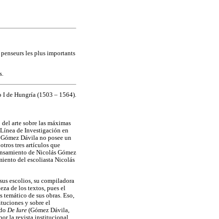
t penseurs les plus importants
s.
 I de Hungría (1503 – 1564).
o del arte sobre las máximas
 Línea de Investigación en
de Gómez Dávila no posee un
otros tres artículos que
Pensamiento de Nicolás Gómez
miento del escoliasta Nicolás
sus escolios, su compiladora
eza de los textos, pues el
s temático de sus obras. Eso,
ituciones y sobre el
ado
De Iure
(Gómez Dávila,
or la revista institucional