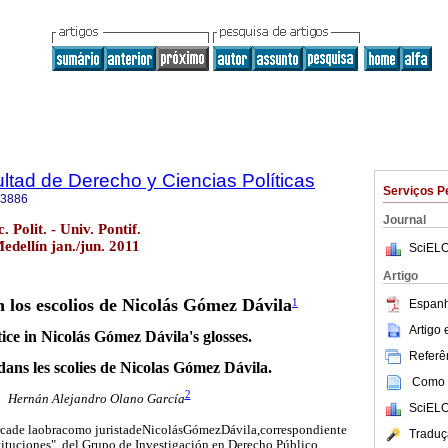
ultad de Derecho y Ciencias Políticas
Serviços P
-3886
Journal
 Polit. - Univ. Pontif.
edellín jan./jun. 2011
SciELO
Artigo
n los escolios de Nicolás Gómez Dávila
1
Espanh
Artigo
ice in Nicolás Gómez Dávila's glosses.
Referên
dans les scolies de Nicolas Gómez Dávila.
Como c
2
Hernán Alejandro Olano García
SciELO
rcade laobracomo juristadeNicolásGómezDávila,correspondiente
Traduç
nstituciones", del Grupo de Investigación en Derecho Público