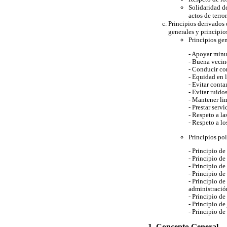
Solidaridad de
actos de terro
Principios derivados 
generales y principios
Principios gen
- Apoyar minu
- Buena vecin
- Conducir co
- Equidad en l
- Evitar conta
- Evitar ruido
- Mantener lim
- Prestar servi
- Respeto a la
- Respeto a lo
Principios pol
- Principio d
- Principio d
- Principio de
- Principio d
- Principio de
administración
- Principio de
- Principio de
- Principio de
1. Concepto General