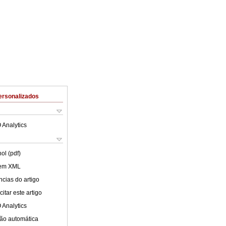
ersonalizados
 Analytics
ol (pdf)
 em XML
cias do artigo
itar este artigo
 Analytics
ão automática