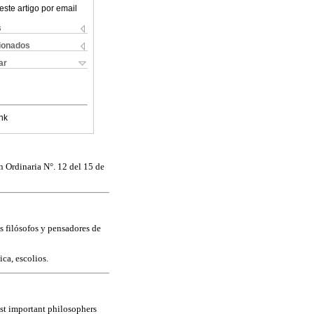
este artigo por email
s
cionados
ar
nk
n Ordinaria N°. 12 del 15 de
s filósofos y pensadores de
ica, escolios.
ost important philosophers