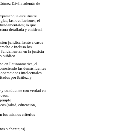
e Gómez Dávila además de
presar que este ilustre
gías, las revoluciones, el
s fundamentales; lo que
ctura detallada y emitir mi
sión jurídica frente a casos
erecho e incluso los
e fundamentan en la justicia
ho público.
ho en Latinoamérica, el
sconociendo las demás fuentes
s operaciones intelectuales
citados por Ibáñez, y
e y conducirse con verdad en
rosos.
ejemplo:
icos (salud, educación,
n los mismos criterios
nos o chantajes).