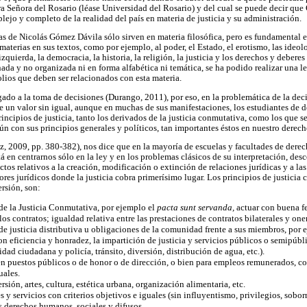
a Señora del Rosario (léase Universidad del Rosario) y del cual se puede decir qu
plejo y completo de la realidad del país en materia de justicia y su administración.
as de Nicolás Gómez Dávila sólo sirven en materia filosófica, pero es fundamental ex
materias en sus textos, como por ejemplo, al poder, el Estado, el erotismo, las ideolo
quierda, la democracia, la historia, la religión, la justicia y los derechos y debere
nada y no organizada ni en forma alfabética ni temática, se ha podido realizar una le
olios que deben ser relacionados con esta materia.
igado a la toma de decisiones (Durango, 2011), por eso, en la problemática de la deci
re un valor sin igual, aunque en muchas de sus manifestaciones, los estudiantes de d
incipios de justicia, tanto los derivados de la justicia conmutativa, como los que s
ún con sus principios generales y políticos, tan importantes éstos en nuestro derec
, 2009, pp. 380-382), nos dice que en la mayoría de escuelas y facultades de derec
á en centrarnos sólo en la ley y en los problemas clásicos de su interpretación, de
tos relativos a la creación, modificación o extinción de relaciones jurídicas y a la
res jurídicos donde la justicia cobra primerísimo lugar. Los principios de justicia 
rsión, son:
de la Justicia Conmutativa, por ejemplo el
pacta sunt servanda,
actuar con buena f
os contratos; igualdad relativa entre las prestaciones de contratos bilaterales y one
de justicia distributiva u obligaciones de la comunidad frente a sus miembros, por 
n eficiencia y honradez, la impartición de justicia y servicios públicos o semipúbl
idad ciudadana y policía, tránsito, diversión, distribución de agua, etc.).
n puestos públicos o de honor o de dirección, o bien para empleos remunerados, co
uales.
sión, artes, cultura, estética urbana, organización alimentaria, etc.
s y servicios con criterios objetivos e iguales (sin influyentismo, privilegios, sobor
s derechos humanos, sociales y difusos.