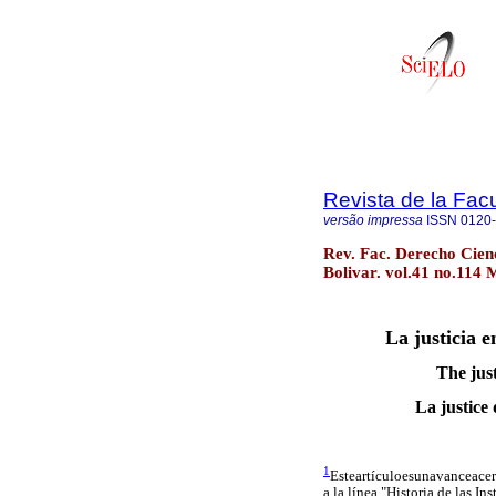
Revista de la Fac
versão impressa
ISSN
0120
Rev. Fac. Derecho Cienc.
Bolivar. vol.41 no.114 M
La justicia e
The just
La justice 
1
Esteartículoesunavanceace
a la línea "Historia de las I