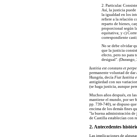
2. Particular. Consis
Así, la justicia pued
la igualdad en los in
refiere a la relación 
reparto de bienes, car
proporcional según la
equitativa; y c) Corre
correspondiente casti
No se debe olvidar que
que la justicia consis
efecto, pero no para t
desigual". (Durango, 
Iustitia est constans et per
permanente voluntad de dar 
Hungría, decía
Fiat Iustitia
antigüedad con sus variacio
(se haga justicia, aunque per
Muchos años después, en las 
mantiene el mundo, por ser fu
pp. 739-740), se dispuso que 
encima de los demás fines qu
"la buena administración de j
de Castilla establecían con re
2. Antecedentes históri
Las implicaciones de algunas 