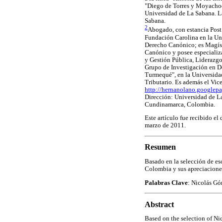
"Diego de Torres y Moyachoq
Universidad de La Sabana. La
Sabana.
2
Abogado, con estancia Post
Fundación Carolina en la U
Derecho Canónico; es Magíst
Canónico y posee especializ
y Gestión Pública, Liderazgo
Grupo de Investigación en 
Turmequé", en la Universida
Tributario. Es además el Vi
http://hernanolano.googlep
Dirección: Universidad de L
Cundinamarca, Colombia.
Este artículo fue recibido el
marzo de 2011.
Resumen
Basado en la selección de es
Colombia y sus apreciaciones
Palabras Clave
: Nicolás Góm
Abstract
Based on the selection of Ni