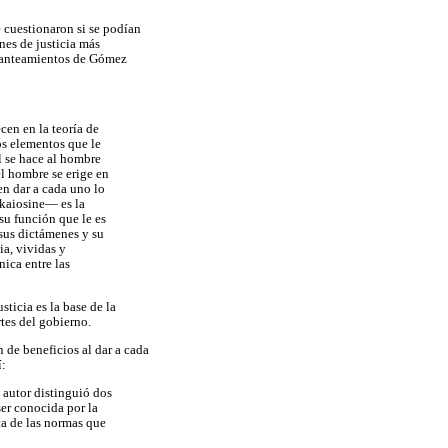
e cuestionaron si se podían
nes de justicia más
 planteamientos de Gómez
ecen en la teoría de
los elementos que le
l se hace al hombre
el hombre se erige en
en dar a cada uno lo
ikaiosine— es la
su función que le es
 sus dictámenes y su
ia, vividas y
nica entre las
sticia es la base de la
rtes del gobierno.
 de beneficios al dar a cada
í:
 autor distinguió dos
ser conocida por la
ata de las normas que