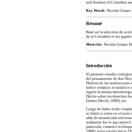
and thinkers of Colombia and
Key Words
: Nicolás Gómez D
Résumé
Basé sur la sélection de scol
de la Colombie et ses appréci
Most-clés
: Nicolás Gómez Dáv
Introducción
El presente estudio correspon
del pensamiento de don Nicol
Historia de las institucione
índice temático ni analítico 
siguen la misma metodología
Dávila sobre los derechos fu
Gómez Dávila, 2009), etc.
Luego de haber leído complet
se limitó a verter en el text
afán de mostrar más universal
realmente fue lo que motivó m
particular, comencé la búsque
1988), texto escrito hacia 19