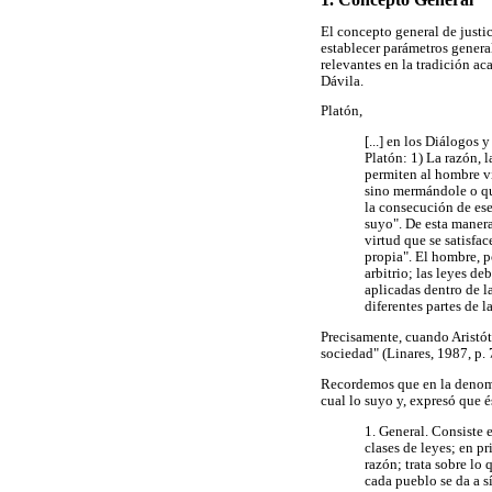
El concepto general de justic
establecer parámetros general
relevantes en la tradición ac
Dávila.
Platón,
[...] en los Diálogos 
Platón: 1) La razón, 
permiten al hombre vi
sino mermándole o qui
la consecución de ese
suyo". De esta manera
virtud que se satisfa
propia". El hombre, po
arbitrio; las leyes d
aplicadas dentro de la
diferentes partes de 
Precisamente, cuando Aristótel
sociedad" (Linares, 1987, p. 
Recordemos que en la denomina
cual lo suyo y, expresó que és
1. General. Consiste 
clases de leyes; en p
razón; trata sobre lo 
cada pueblo se da a 