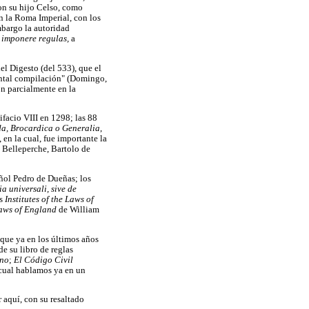
con su hijo Celso, como
en la Roma Imperial, con los
bargo la autoridad
a
imponere regulas,
a
del Digesto (del 533), que el
ental compilación" (Domingo,
n parcialmente en la
facio VIII en 1298; las 88
a, Brocardica o Generalia
,
 en la cual, fue importante la
e Belleperche, Bartolo de
ñol Pedro de Dueñas; los
ia universali, sive de
as
Institutes of the Laws of
aws of England
de William
nque ya en los últimos años
de su libro de reglas
ano
;
El Código Civil
 cual hablamos ya en un
r aquí, con su resaltado