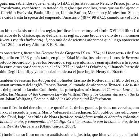
egularum
, sabiéndose que en el siglo I d.C. el jurista romano Neracio Prisco, junto 
Proculeyana, escribieron un tratado de reglas tipo escolios, tema que no fue ajeno 
 Cervidio Escévola, Paulo, Ulpiano, Licinio Rufino, Marciano y Modestino. Sin em
era caída hasta la época del emperador Anastasio (497-499 d.C.), cuando se volvió 
 hito en la historia de las reglas jurídicas lo constituye el título XVII del libro L 
mitador de lo clásico, quiso dedicar a las reglas, como broche de oro de su monum
iversis regulis iuris antiqui
, con más de doscientos aforismos que luego apareciero
año 1265 por el rey Alfonso X El Sabio.
s posteriores, fueron las
Decretales
de Gregorio IX en 1234; el
Liber sextus
de Boni
 Muguello en 1253 y, más tarde, en plena Edad Media, los primeros libros de
Brocard
método brocárdico", pues los brocardos, reglas o aforismos eran ajustados a la época,
da entre otros por Accursio en el año 1227; el boloñés Odofredo, el francés Pierre d
aldo Degli Ubaldi; y ya en la edad moderna el juez inglés Henry de Bracton.
también de reseñar los
Adagia
del holandés Erasmo de Rotterdam; el libro del espa
ovum organum
del inglés Francis Bacon; el tratado de aforismos
Tratactus de iustit
os
del ginebrino Jacobo Godofredo; las principales máximas del
Common Law
en l
Coke, las
Maxims
of the Common Law
de William Noy y los
Commentaries on the L
gran Johan Wolfgang Goethe publicó las
Maximen und Reflexionem
omo filósofo del derecho, no se quedó atrás de los grandes juristas universales, au
 xx, el sacerdote jesuita Mario Valenzuela Pieschacón, S.J., publicó tres ediciones 
cho Civil, bajo los títulos de N
otas jurídico-teológicas según el derecho colombi
la conciencia
, y
compendio del Código Civil en armonía con la conciencia
, de lo
n la Revista Universitas (Olano García, 2007).
 incluía en su libro un corto análisis sobre la justicia, que bien vale la pena inclui