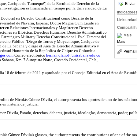
Enviar 
ue, Cacique de Turmequé", de la Facultad de Derecho de la
 investigación es financiada en tiempo por la Universidad de La
Indicadore
 Doctoral en Derecho Constitucional como Becario de la
Links rela
niversidad de Navarra, España; Doctor Magna Cum Laude en
Compartilh
er en Relaciones Internacionales y Magíster en Derecho
aciones en Bioética, Derechos Humanos, Derecho Administrativo
Mais
 Estratégico Militar y Derecho Constitucional. Es el Director del
Derecho Público "Diego de Torres y Moyachoque, Cacique de
Mais
d de La Sabana y dirige el Área de Derecho Administrativo y
cecónsul Honorario de la República de Chipre en Colombia.
Permali
ages.com
Correo electrónico
hernan.olano@unisabana.edu.co
a Sabana, Km. 7 Autopista Norte, Costado Occidental, Chía,
 día 18 de febrero de 2011 y aprobado por el Consejo Editorial en el Acta de Reunió
colios de Nicolás Gómez Dávila, el autor presenta los aportes de uno de los máximo
 en materia de justicia.
ez Dávila, Estado, derechos, deberes, justicia, ideologías, democracia, poder, polít
colás Gómez Dávila's glosses, the author presents the contributions of one of the m