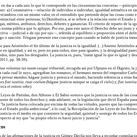
te en dar a cada uno lo que le corresponde en las circunstancias concretas —princi
e ser: a) Conmutativa —relación de individuo a individuo, igualdad aritmética en tan
tercambios con un mismo valor, en el entendido que pretende dejar las cosas como e
contractual entre personas; b) Distributiva, si se refiere a la relación entre el Estado 
gas, méritos, atributos, derechos, deberes y ganancias. El criterio de reparto de la i
 norma pública que lo aplique. Por eso, para este autor el Derecho debe ser justo y 
ctiva —judicial o de ojo por ojo—, referida al equilibrio o proporción entre el delit
go o sanción. Téngase presente este concepto para cuando se hable de justicia trans
 para Aristóteles el fin último de la justicia es la igualdad. (...) Asiente Aristótele
te en igualdad, y así es, pero no para todos, sino para iguales, y la desigualdad parece
odos, sino para los desiguales. La justicia es, pues, "tratar igual lo que es igual y de
2011, pp. 38-39).
petua voluntas ius suum cuique tribuendi
, recogida así por Ulpiano en el Digesto, la j
a cada cual lo suyo, agregaban los romanos; el hermano menor del emperador Carlo
 et pereat mundus,
hágase justicia y perezca el mundo, haciendo referencia a otras fr
nes
fiat iustitia, ruat coelum (
hágase justicia aunque se caiga el cielo) y,
fiat iustiti
ezca el entero orbe).
Leyes de Partidas, don Alfonso x El Sabio sostuvo que la justicia es una de las cosa
ente de todos los derechos y, más adelante, en la legislación que dictó España para 
"la justicia fuera colocada por encima de todas las virtudes, puesto que las compre
e el Estado podía ambicionar", a lo cual, la Recopilación de las Leyes de los Rein
usticia es el medio en que consisten la seguridad, quietud y sosiego de todos los Es
specto al rey que "su propio oficio es hacer juicio y justicia".
cos
de las afirmaciones de la justicia en Gómez Dávila nos lleva a recordar compilacion