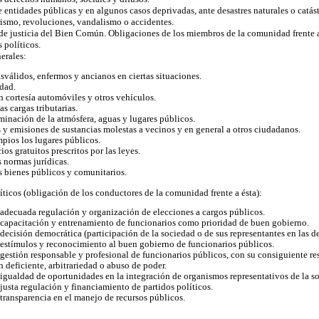
 entidades públicas y en algunos casos deprivadas, ante desastres naturales o catást
rismo, revoluciones, vandalismo o accidentes.
de justicia del Bien Común. Obligaciones de los miembros de la comunidad frente a
 políticos.
erales:
sválidos, enfermos y ancianos en ciertas situaciones.
dad.
n cortesía automóviles y otros vehículos.
as cargas tributarias.
minación de la atmósfera, aguas y lugares públicos.
s y emisiones de sustancias molestas a vecinos y en general a otros ciudadanos.
pios los lugares públicos.
cios gratuitos prescritos por las leyes.
s normas jurídicas.
s bienes públicos y comunitarios.
íticos (obligación de los conductores de la comunidad frente a ésta):
e adecuada regulación y organización de elecciones a cargos públicos.
e capacitación y entrenamiento de funcionarios como prioridad de buen gobierno.
 decisión democrática (participación de la sociedad o de sus representantes en las de
e estímulos y reconocimiento al buen gobierno de funcionarios públicos.
 gestión responsable y profesional de funcionarios públicos, con su consiguiente r
 deficiente, arbitrariedad o abuso de poder.
 igualdad de oportunidades en la integración de organismos representativos de la s
 justa regulación y financiamiento de partidos políticos.
 transparencia en el manejo de recursos públicos.