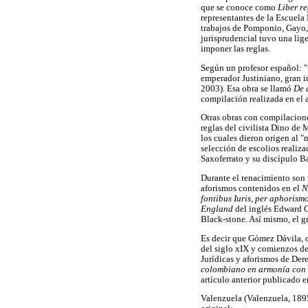
que se conoce como
Liber r
representantes de la Escuela 
trabajos de Pomponio, Gayo,
jurisprudencial tuvo una lig
imponer las reglas.
Según un profesor español: "un
emperador Justiniano, gran i
2003). Esa obra se llamó
De d
compilación realizada en el 
Otras obras con compilacione
reglas del civilista Dino de
los cuales dieron origen al "
selección de escolios realiza
Saxoferrato y su discípulo B
Durante el renacimiento son 
aforismos contenidos en el
N
fontibus Iuris, per aphorism
England
del inglés Edward 
Black-stone. Así mismo, el 
Es decir que Gómez Dávila, c
del siglo xIX y comienzos del
Jurídicas y aforismos de Dere
colombiano en armonía con 
artículo anterior publicado e
Valenzuela (Valenzuela, 1895)