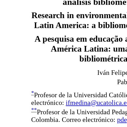
análisis bibliomé
Research in environmental
Latin America: a bibliome
A pesquisa em educação 
América Latina: uma
bibliométric
Iván Feli
Pab
*
Profesor de la Universidad Cató
electrónico:
ifmedina@ucatolica.e
**
Profesor de la Universidad Ped
Colombia. Correo electrónico:
pd