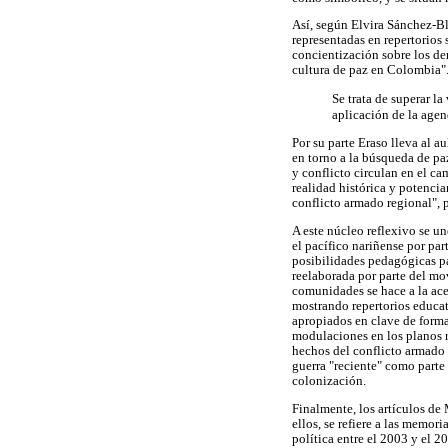
Así, según Elvira Sánchez-Bl
representadas en repertorios 
concientización sobre los der
cultura de paz en Colombia".
Se trata de superar la
aplicación de la agen
Por su parte Eraso lleva al a
en torno a la búsqueda de pa
y conflicto circulan en el ca
realidad histórica y potencia
conflicto armado regional", p
A este núcleo reflexivo se un
el pacífico nariñense por pa
posibilidades pedagógicas par
reelaborada por parte del mo
comunidades se hace a la ace
mostrando repertorios educa
apropiados en clave de forma
modulaciones en los planos r
hechos del conflicto armado 
guerra "reciente" como parte 
colonización.
Finalmente, los artículos de 
ellos, se refiere a las memor
política entre el 2003 y el 2