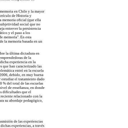
e memoria en Chile y la mayor
rrículo de Historia y
a memoria oficial (que ella
subjetividad social que no
ja entrever la persistencia
tico y el paso a los
 de memoria". En esta
 de la memoria basada en un
bre la última dictadura en
s emprendedoras de la
dicha experiencia en la
s que han caracterizado las
oblemática entró en la escuela
e 2006, debido, en muy buena
r estudiar el tratamiento dado
0 % del total de las escuelas
e nivel de enseñanza, en donde
s dificultades que el
 reciente relacionado con la
para su abordaje pedagógico,
nsmisión de las experiencias
dichas experiencias, a través