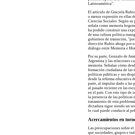
Latinoamérica".
El artículo de Graciela Rubio
o menor expresión en ellas de
Ciencias Sociales. Según su p
señala como memoria hegemón
ha podido construir una expr
de una cultura política trans
gobiernos de transición, "pr
dirección Rubio aboga por un
diálogo entre Memoria e Hist
Por su parte, Gonzalo de Amé
Argentina y las relaciones c
memoria. Señalan cómo desde 
formación ciudadana de las 
políticas públicas y sus desp
desde la reforma educativa d
parte, al impulso dado a las 
al pasado reciente en las esc
en el país. Con este tipo de 
la presencia de las políticas
tratamiento de esta problemá
dictadura sigue siendo un te
lo cual puede conducir al pe
Acercamientos en torno
Las preocupaciones sobre el 
que sociedades, grupos e ind