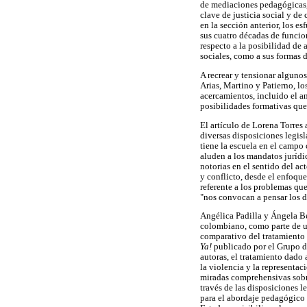
de mediaciones pedagógicas, 
clave de justicia social y de
en la sección anterior, los es
sus cuatro décadas de funcio
respecto a la posibilidad de 
sociales, como a sus formas 
A recrear y tensionar alguno
Arias, Martino y Patierno, lo
acercamientos, incluido el an
posibilidades formativas que
El artículo de Lorena Torres 
diversas disposiciones legisl
tiene la escuela en el campo 
aluden a los mandatos jurídi
notorias en el sentido del ac
y conflicto, desde el enfoque
referente a los problemas que
"nos convocan a pensar los di
Angélica Padilla y Ángela Be
colombiano, como parte de u
comparativo del tratamiento 
Ya!
publicado por el Grupo de
autoras, el tratamiento dado a
la violencia y la representac
miradas comprehensivas sobre 
través de las disposiciones 
para el abordaje pedagógico 