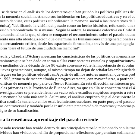
 se detiene en el análisis de los derroteros que han guiado las políticas públicas d
 la memoria social, mostrando sus incidencias en las políticas educativas y en el cu
unto de vista, estas políticas subordinaron la memoria social a los imperativos de l
ica), "debilitando la visión del pasado como un hecho histórico, reforzando una 
esión temporalizada de sí misma". Según la autora, la memoria colectiva en Chile de
generacional en la que, si bien se comparte el reconocimiento sobre el pasado traumá
esenta una alta ideologización que determina las transmisiones intergeneracionales
 acercamiento crítico, desde los espacios de formación, a través de una pedagogía
oria "para el futuro de una ciudadanía memorial".
zola y Claudia D'Achary muestran las características de las políticas de memoria so
ambiantes que se han dado en torno a ellas entre sectores estatales y organizacione
mediados de la década de los 90 existe consenso sobre la importancia de abordar 
nuevas generaciones, aunque, al mismo tiempo no dejan de señalar las ambigüedade
liegues en las políticas educativas. A partir de allí los autores muestran que esta pr
e 1993, primero de manera tímida y, progresivamente, con mayor fuerza, a partir d
políticas de memoria por parte de Néstor Kirchner. En esta dirección, se interesan po
uelas primarias en la Provincia de Buenos Aires, ya que en ella se concentra casi el 4
investigaciones se pretende llenar un vacío sobre estudios empíricos respecto a est
 de memoria ha sido más tardía. Así mismo, el análisis empírico deja al descubierto la
tica continúa teniendo en los establecimientos escolares, en parte porque el pasado
ma controversial y también por la insuficiente preparación de maestros y maestras 
ligro de su banalización.
 a la enseñanza-aprendizaje del pasado reciente
pasado reciente han tenido dentro de sus principales retos lo relacionado con la tra
ividuos han vivido, con el fin de proporcionar reflexiones que permitan sedimentar 