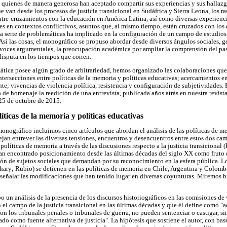
, quienes de manera generosa han aceptado compartir sus experiencias y sus hallazg
 van desde los procesos de justicia transicional en Sudáfrica y Sierra Leona, los ra
ntre-cruzamientos con la educación en América Latina, así como diversas experienc
es en contextos conflictivos, asuntos que, al mismo tiempo, están cruzados con los 
ta serie de problemáticas ha implicado en la configuración de un campo de estudios 
 Así las cosas, el monográfico se propuso abordar desde diversos ángulos sociales, g
 voces argumentales, la preocupación académica por ampliar la comprensión del pas
disputa en los tiempos que corren.
tica posee algún grado de arbitrariedad, hemos organizado las colaboraciones que
 intersecciones entre políticas de la memoria y políticas educativas; acercamientos e
te; vivencias de violencia política, resistencia y configuración de subjetividades.
de homenaje la reedición de una entrevista, publicada años atrás en nuestra revista
 25 de octubre de 2015.
líticas de la memoria y políticas educativas
onográfico incluimos cinco artículos que abordan el análisis de las políticas de me
ejan entrever las diversas tensiones, encuentros y desencuentros entre estos dos ca
políticas de memoria a través de las discusiones respecto a la justicia transicional (
 han encontrado posicionamiento desde las últimas décadas del siglo XX como fruto
ción de sujetos sociales que demandan por su reconocimiento en la esfera pública. Los
ary; Rubio) se detienen en las políticas de memoria en Chile, Argentina y Colombi
a señalar las modificaciones que han tenido lugar en diversas coyunturas. Miremos 
 un análisis de la presencia de los discursos historiográficos en las comisiones de 
 el campo de la justicia transicional en las últimas décadas y que él define como "
con los tribunales penales o tribunales de guerra, no pueden sentenciar o castigar, s
do como fuente alternativa de justicia". La hipótesis que sostiene el autor, con bas