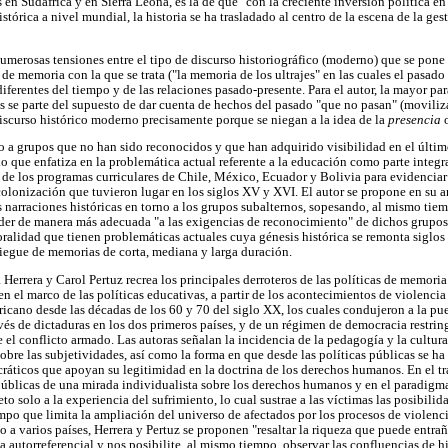
 en Sudáfrica y en Sierra Leona, es la de que "con la creciente inversión política e
stórica a nivel mundial, la historia se ha trasladado al centro de la escena de la ges
umerosas tensiones entre el tipo de discurso historiográfico (moderno) que se pone 
o de memoria con la que se trata ("la memoria de los ultrajes" en las cuales el pasado 
ferentes del tiempo y de las relaciones pasado-presente. Para el autor, la mayor pa
s se parte del supuesto de dar cuenta de hechos del pasado "que no pasan" (moviliz
l discurso histórico moderno precisamente porque se niegan a la idea de la
presencia
rno a grupos que no han sido reconocidos y que han adquirido visibilidad en el últi
 que enfatiza en la problemática actual referente a la educación como parte integral 
 de los programas curriculares de Chile, México, Ecuador y Bolivia para evidencia
olonización que tuvieron lugar en los siglos XV y XVI. El autor se propone en su an
 narraciones históricas en torno a los grupos subalternos, sopesando, al mismo tiem
er de manera más adecuada "a las exigencias de reconocimiento" de dichos grupos. 
oralidad que tienen problemáticas actuales cuya génesis histórica se remonta siglos 
iegue de memorias de corta, mediana y larga duración.
 Herrera y Carol Pertuz recrea los principales derroteros de las políticas de memori
 el marco de las políticas educativas, a partir de los acontecimientos de violencia
ricano desde las décadas de los 60 y 70 del siglo XX, los cuales condujeron a la pue
avés de dictaduras en los dos primeros países, y de un régimen de democracia restrin
 el conflicto armado. Las autoras señalan la incidencia de la pedagogía y la cultur
obre las subjetividades, así como la forma en que desde las políticas públicas se ha 
áticos que apoyan su legitimidad en la doctrina de los derechos humanos. En el tr
 públicas de una mirada individualista sobre los derechos humanos y en el paradigm
to solo a la experiencia del sufrimiento, lo cual sustrae a las víctimas las posibi
empo que limita la ampliación del universo de afectados por los procesos de violenci
o a varios países, Herrera y Pertuz se proponen "resaltar la riqueza que puede entra
 autorreferencial y nos posibilite, al mismo tiempo, observar las confluencias de h