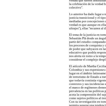
verdad que fueron instituidas
la celebración de la verdad hi
colectivo".
Lo anterior ha dado lugar a n
justicia transicional y el tip
mediadas por concepciones di
verdad es que aunque en ella
ultrajes"), ellas "recurren a
El tema de la justicia en to
Sebastián Plá desde un ángulo
partir del estudio comparado
los procesos de conquista y c
de poder que subyacen en las
educativo que podría respond
nos alerta en torno a la temp
considerar el complejo despl
El artículo de Martha Cecilia
Colombia y sus expresiones en
lugar en el ámbito latinoame
de terrorismo de Estado a tr
que todavía continúa vigente
contextos y sus incidencias s
el marco de regímenes democr
prevalencia en las políticas
acota la comprensión del suje
como sujetos políticos al ti
Con su investigación en torn
permita superar una tendencia