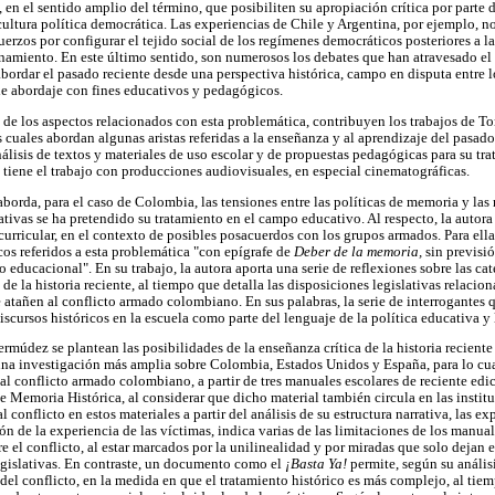
en el sentido amplio del término, que posibiliten su apropiación crítica por parte 
 cultura política democrática. Las experiencias de Chile y Argentina, por ejemplo, 
fuerzos por configurar el tejido social de los regímenes democráticos posteriores a la
namiento. En este último sentido, son numerosos los debates que han atravesado el
abordar el pasado reciente desde una perspectiva histórica, campo en disputa entre lo
de abordaje con fines educativos y pedagógicos.
s de los aspectos relacionados con esta problemática, contribuyen los trabajos de To
s cuales abordan algunas aristas referidas a la enseñanza y al aprendizaje del pasado
álisis de textos y materiales de uso escolar y de propuestas pedagógicas para su tra
 tiene el trabajo con producciones audiovisuales, en especial cinematográficas.
aborda, para el caso de Colombia, las tensiones entre las políticas de memoria y la
ativas se ha pretendido su tratamiento en el campo educativo. Al respecto, la autora
curricular, en el contexto de posibles posacuerdos con los grupos armados. Para ella,
cos referidos a esta problemática "con epígrafe de
Deber de la memoria,
sin previsi
to educacional". En su trabajo, la autora aporta una serie de reflexiones sobre las ca
 de la historia reciente, al tiempo que detalla las disposiciones legislativas relacio
 atañen al conflicto armado colombiano. En sus palabras, la serie de interrogantes 
scursos históricos en la escuela como parte del lenguaje de la política educativa y 
rmúdez se plantean las posibilidades de la enseñanza crítica de la historia reciente
na investigación más amplia sobre Colombia, Estados Unidos y España, para lo cua
al conflicto armado colombiano, a partir de tres manuales escolares de reciente edi
 Memoria Histórica, al considerar que dicho material también circula en las institu
l conflicto en estos materiales a partir del análisis de su estructura narrativa, las e
ión de la experiencia de las víctimas, indica varias de las limitaciones de los manua
el conflicto, al estar marcados por la unilinealidad y por miradas que solo dejan e
legislativas. En contraste, un documento como el
¡Basta Ya!
permite, según su anális
del conflicto, en la medida en que el tratamiento histórico es más complejo, al tie