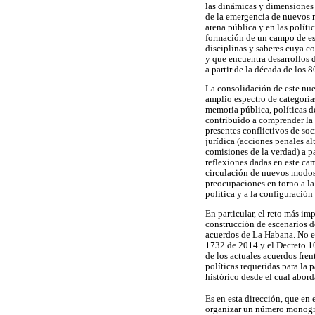
las dinámicas y dimensiones 
de la emergencia de nuevos m
arena pública y en las políti
formación de un campo de est
disciplinas y saberes cuya c
y que encuentra desarrollos 
a partir de la década de los 8
La consolidación de este nu
amplio espectro de categoría
memoria pública, políticas de
contribuido a comprender la a
presentes conflictivos de soc
jurídica (acciones penales al
comisiones de la verdad) a pa
reflexiones dadas en este ca
circulación de nuevos modos 
preocupaciones en torno a la
política y a la configuración
En particular, el reto más im
construcción de escenarios de
acuerdos de La Habana. No es
1732 de 2014 y el Decreto 10
de los actuales acuerdos frent
políticas requeridas para la 
histórico desde el cual abord
Es en esta dirección, que en
organizar un número monográf