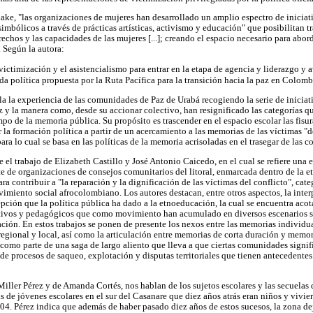
ake, "las organizaciones de mujeres han desarrollado un amplio espectro de inicia
simbólicos a través de prácticas artísticas, activismo y educación" que posibilitan 
echos y las capacidades de las mujeres [...]; creando el espacio necesario para abord
 Según la autora:
 victimización y el asistencialismo para entrar en la etapa de agencia y liderazgo y 
da política propuesta por la Ruta Pacífica para la transición hacia la paz en Colomb
ula la experiencia de las comunidades de Paz de Urabá recogiendo la serie de iniciat
z y la manera como, desde su accionar colectivo, han resignificado las categorías q
mpo de la memoria pública. Su propósito es trascender en el espacio escolar las fisur
r la formación política a partir de un acercamiento a las memorias de las víctimas "
ara lo cual se basa en las políticas de la memoria acrisoladas en el trasegar de las
e el trabajo de Elizabeth Castillo y José Antonio Caicedo, en el cual se refiere una
rte de organizaciones de consejos comunitarios del litoral, enmarcada dentro de la 
a contribuir a "la reparación y la dignificación de las víctimas del conflicto", cat
vimiento social afrocolombiano. Los autores destacan, entre otros aspectos, la inte
pción que la política pública ha dado a la etnoeducación, la cual se encuentra acot
tivos y pedagógicos que como movimiento han acumulado en diversos escenarios so
ción. En estos trabajos se ponen de presente los nexos entre las memorias individua
egional y local, así como la articulación entre memorias de corta duración y memori
como parte de una saga de largo aliento que lleva a que ciertas comunidades signifi
de procesos de saqueo, explotación y disputas territoriales que tienen antecedentes
Miller Pérez y de Amanda Cortés, nos hablan de los sujetos escolares y las secuelas 
ias de jóvenes escolares en el sur del Casanare que diez años atrás eran niños y vivi
004. Pérez indica que además de haber pasado diez años de estos sucesos, la zona de