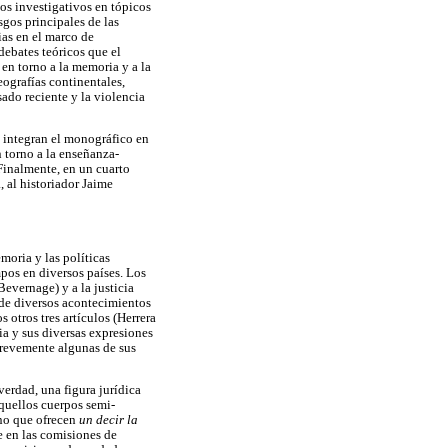
os investigativos en tópicos
sgos principales de las
ias en el marco de
debates teóricos que el
en torno a la memoria y a la
eografías continentales,
ado reciente y la violencia
 integran el monográfico en
n torno a la enseñanza-
 Finalmente, en un cuarto
, al historiador Jaime
moria y las políticas
mpos en diversos países. Los
Bevernage) y a la justicia
 de diversos acontecimientos
 otros tres artículos (Herrera
a y sus diversas expresiones
brevemente algunas de sus
verdad, una figura jurídica
aquellos cuerpos semi-
ino que ofrecen
un decir la
e en las comisiones de