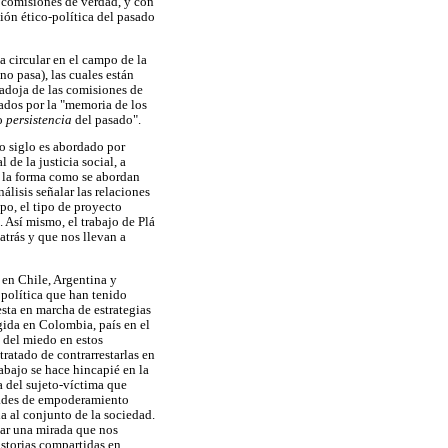
n comisiones de verdad, y con
tión ético-política del pasado
a circular en el campo de la
no pasa), las cuales están
radoja de las comisiones de
ados por la "memoria de los
o
persistencia
del pasado".
mo siglo es abordado por
de la justicia social, a
r la forma como se abordan
álisis señalar las relaciones
po, el tipo de proyecto
Así mismo, el trabajo de Plá
atrás y que nos llevan a
a en Chile, Argentina y
 política que han tenido
sta en marcha de estrategias
gida en Colombia, país en el
a del miedo en estos
tratado de contrarrestarlas en
abajo se hace hincapié en la
a del sujeto-víctima que
lidades de empoderamiento
a al conjunto de la sociedad.
ñar una mirada que nos
istorias compartidas en