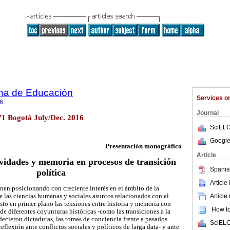
na de Educación
Services 
6
Journal
71 Bogotá July/Dec. 2016
SciELO
Google
Presentación monográfico
Article
vidades y memoria en procesos de transición
Spanis
política
Article
enen posicionando con creciente interés en el ámbito de la
 las ciencias humanas y sociales asuntos relacionados con el
Article
sto en primer plano las tensiones entre historia y memoria con
How to 
 de diferentes coyunturas históricas -como las transiciones a la
ecieron dictaduras, las tomas de conciencia frente a pasados
SciELO
reflexión ante conflictos sociales y políticos de larga data- y ante