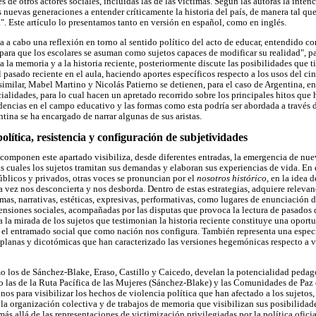
s de otros actores sociales, incluidas las de las víctimas. Según las autoras la inten
s nuevas generaciones a entender críticamente la historia del país, de manera tal que
". Este artículo lo presentamos tanto en versión en español, como en inglés.
va a cabo una reflexión en torno al sentido político del acto de educar, entendido c
para que los escolares se asuman como sujetos capaces de modificar su realidad", pa
a la memoria y a la historia reciente, posteriormente discute las posibilidades que ti
 pasado reciente en el aula, haciendo aportes específicos respecto a los usos del ci
imilar, Mabel Martino y Nicolás Patierno se detienen, para el caso de Argentina, e
cialidades, para lo cual hacen un apretado recorrido sobre los principales hitos que 
idencias en el campo educativo y las formas como esta podría ser abordada a través
tina se ha encargado de narrar algunas de sus aristas.
olítica, resistencia y configuración de subjetividades
 componen este apartado visibiliza, desde diferentes entradas, la emergencia de nu
as cuales los sujetos tramitan sus demandas y elaboran sus experiencias de vida. En 
úblicos y privados, otras voces se pronuncian por el
nosotros histórico,
en la idea 
a vez nos desconcierta y nos desborda. Dentro de estas estrategias, adquiere relevan
mas, narrativas, estéticas, expresivas, performativas, como lugares de enunciación d
tensiones sociales, acompañadas por las disputas que provoca la lectura de pasados q
 la mirada de los sujetos que testimonian la historia reciente constituye una oport
n el entramado social que como nación nos configura. También representa una espe
planas y dicotómicas que han caracterizado las versiones hegemónicas respecto a v
mo los de Sánchez-Blake, Eraso, Castillo y Caicedo, develan la potencialidad pedag
 las de la Ruta Pacífica de las Mujeres (Sánchez-Blake) y las Comunidades de Paz 
os para visibilizar los hechos de violencia política que han afectado a los sujetos,
 la organización colectiva y de trabajos de memoria que visibilizan sus posibilidade
ás allá de las representaciones de victimización privilegiadas por la política oficia