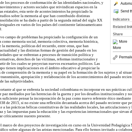
de los procesos de conformación de las identidades nacionales, y
Automat
ovimientos y actores sociales que reivindican espacios en la
Send th
cas estatales, esta serie de acontecimientos ha propiciado la
udios sobre la memoria al que han contribuido distintas
Indicators
onsolidación se ha dado a partir de la segunda mitad del siglo XX
desiguales en varios de los países del continente latinoamericano
Related lin
0.
Share
evo campo de problemas ha propiciado la configuración de un
More
s como memoria social, memoria colectiva, memoria histórica,
 la memoria, políticas del recuerdo, entre otras, que han
More
ctualidad y las distintas formas de gestión del pasado en los
iedades que se enfrentan a procesos de transición política y
Permali
ternativas, derechos de las víctimas, reformas institucionales y
rtir de los cuales se proyectan nuevos escenarios políticos. Las
mpo tienen implicaciones en el ámbito educativo al propiciar la
de comprensión de la memoria y su papel en la formación de los sujetos y al situar
 transmisión, apropiación y reelaboración de los acontecimientos del pasado recient
 de las subjetividades.
portante al que se enfrenta la sociedad colombiana es incorporar en sus prácticas cul
 paz mediados por las herencias de la guerra y por los desafíos institucionales y n
 suficiente pensar la incorporación de la paz como nuevo referente ético mediante 
38 de 2015, si no existe una reflexión decantada acerca del pasado reciente que pe
e a las prácticas bélicas constitutivas de las realidades locales, las articulaciones y 
paz y las impuestas para la educación y las experiencias internacionales que sirvan
ar críticamente nuestro presente.
 el marco de dos proyectos de investigación en curso en la Universidad Pedagógica
ico sobre algunas de las aristas mencionadas. Para ello hemos invitado a colaborar