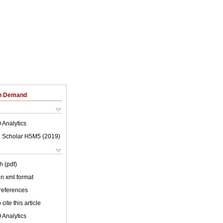
on Demand
 Analytics
 Scholar H5M5 (
2019
)
h (pdf)
 in xml format
 references
cite this article
 Analytics