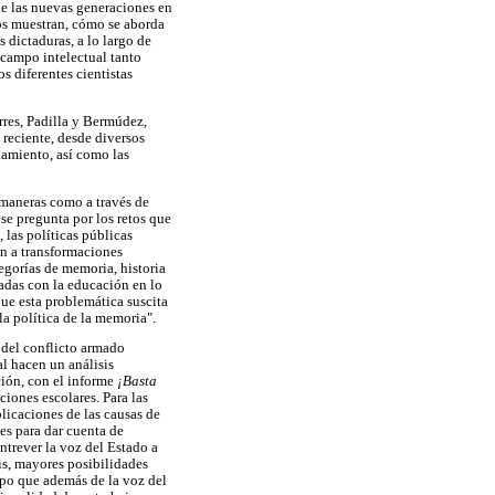
de las nuevas generaciones en
nos muestran, cómo se aborda
s dictaduras, a lo largo de
 campo intelectual tanto
s diferentes cientistas
rres, Padilla y Bermúdez,
 reciente, desde diversos
tamiento, así como las
s maneras como a través de
 se pregunta por los retos que
 las políticas públicas
ón a transformaciones
tegorías de memoria, historia
nadas con la educación en lo
que esta problemática suscita
la política de la memoria".
 del conflicto armado
l hacen un análisis
ción, con el informe
¡Basta
ciones escolares. Para las
xplicaciones de las causas de
les para dar cuenta de
ntrever la voz del Estado a
is, mayores posibilidades
mpo que además de la voz del