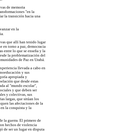
tivas de memoria
transformaciones "en la
ar la transición hacia una
avanzar en la
ia.
ivas que allí han tenido lugar
ue en torno a paz, democracia
as entre lo que se enseña y la
desde la problematización del
 comunidades de Paz en Urabá.
 experiencia llevada a cabo en
etnoeducación y sus
egoría apropiada y
rpelación que desde estas
ada al "mundo escolar",
ciales y que deben ser
les y colectivas, sus
as largas, que sitúan los
quen las afectaciones de la
 en la conquista y la
de la guerra. El primero de
eron hechos de violencia
jó de ser un lugar en disputa