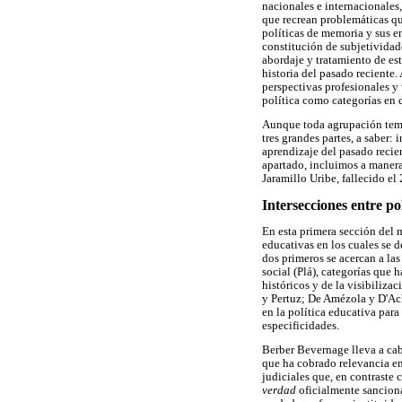
nacionales e internacionales
que recrean problemáticas que
políticas de memoria y sus e
constitución de subjetividad
abordaje y tratamiento de es
historia del pasado reciente.
perspectivas profesionales y
política como categorías en 
Aunque toda agrupación temá
tres grandes partes, a saber:
aprendizaje del pasado recien
apartado, incluimos a manera 
Jaramillo Uribe, fallecido el
Intersecciones entre po
En esta primera sección del m
educativas en los cuales se d
dos primeros se acercan a las 
social (Plá), categorías que
históricos y de la visibiliza
y Pertuz; De Amézola y D'Ach
en la política educativa par
especificidades.
Berber Bevernage lleva a cabo
que ha cobrado relevancia en
judiciales que, en contraste 
verdad
oficialmente sanciona