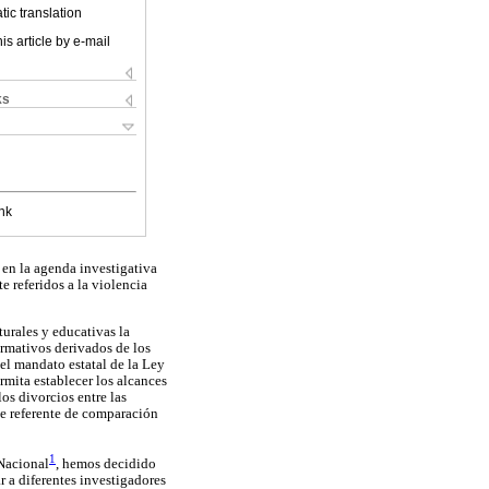
ic translation
is article by e-mail
ks
nk
 en la agenda investigativa
e referidos a la violencia
turales y educativas la
ormativos derivados de los
el mandato estatal de la Ley
rmita establecer los alcances
los divorcios entre las
 de referente de comparación
1
 Nacional
, hemos decidido
 a diferentes investigadores