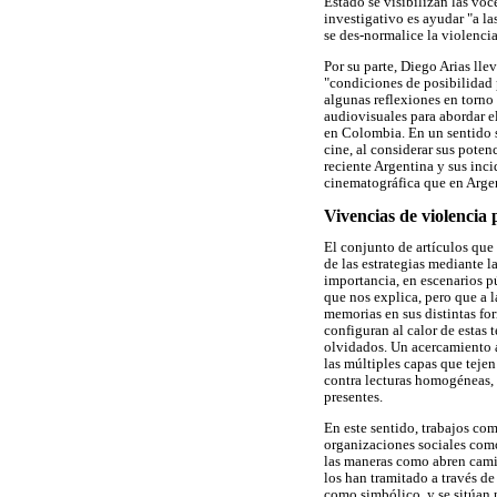
Estado se visibilizan las voce
investigativo es ayudar "a la
se des-normalice la violencia
Por su parte, Diego Arias lle
"condiciones de posibilidad 
algunas reflexiones en torno 
audiovisuales para abordar el
en Colombia. En un sentido s
cine, al considerar sus poten
reciente Argentina y sus inc
cinematográfica que en Argen
Vivencias de violencia p
El conjunto de artículos que
de las estrategias mediante l
importancia, en escenarios p
que nos explica, pero que a l
memorias en sus distintas for
configuran al calor de estas 
olvidados. Un acercamiento a
las múltiples capas que teje
contra lecturas homogéneas, 
presentes.
En este sentido, trabajos co
organizaciones sociales como
las maneras como abren camin
los han tramitado a través de
como simbólico, y se sitúan m