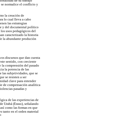
cionalidad de su trabajo
 se normalice el conflicto y
omo la creación de
ra lo cual lleva a cabo
enen las estrategias
ne y del documental político
n los usos pedagógicos del
han caracterizado la historia
 de la abundante produción
evos discursos que dan cuenta
este sentido, con creciente
de la comprensión del pasado
cia la potencia de las
e las subjetividades, que se
ue se resisten a ser
unidad clave para entender
cie de compensación analítica
iolencias pasadas y
ógica de las experiencias de
de Urabá (Eraso), señalando
 así como las formas en que
s tanto en el orden material
l.