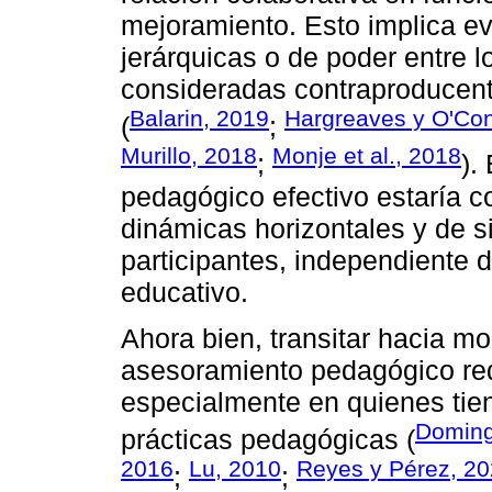
mejoramiento. Esto implica evi
jerárquicas o de poder entre l
consideradas contraproducente
Balarin, 2019
Hargreaves y O'Con
(
;
Murillo, 2018
Monje et al., 2018
;
).
pedagógico efectivo estaría c
dinámicas horizontales y de si
participantes, independiente 
educativo.
Ahora bien, transitar hacia 
asesoramiento pedagógico re
especialmente en quienes tiene
Doming
prácticas pedagógicas (
2016
Lu, 2010
Reyes y Pérez, 2
;
;