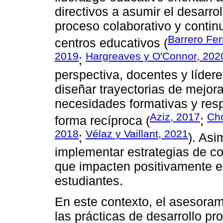
directivos a asumir el desarr
proceso colaborativo y contin
Barrero Fer
centros educativos (
2019
Hargreaves y O'Connor, 202
;
perspectiva, docentes y líder
diseñar trayectorias de mejor
necesidades formativas y resp
Aziz, 2017
Cho
forma recíproca (
;
2018
Vélaz y Vaillant, 2021
;
). Asi
implementar estrategias de co
que impacten positivamente en
estudiantes.
En este contexto, el asesora
las prácticas de desarrollo p