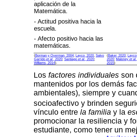
aplicación de la
Matemática.
- Actitud positiva hacia la
escuela.
- Afecto positivo hacia las
matemáticas.
(
Borman y Overman, 2004
;
Layco, 2020
,
Salvo
(
Baker, 2020
;
Layco
Garrido
et al.
, 2020
;
Santiago
et al.
, 2020
;
2020
;
Maloney
et al.
Williams, 2014
).
2015
)
Los
factores individuales
son 
mantenidos por los demás fact
ambientales), siempre y cuan
socioafectivo y brinden seguri
vínculo entre
la familia
y la
es
promocionar la resiliencia y f
estudiante, como tener un mej