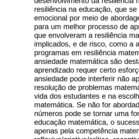
desenvolvimento da resiliência
resiliência na educação, que s
emocional por meio de abordag
para um melhor processo de ap
que envolveram a resiliência ma
implicados, e de risco, como a 
programas em resiliência matem
ansiedade matemática são dest
aprendizado requer certo esfor
ansiedade pode interferir não
resolução de problemas matemá
vida dos estudantes e na esco
matemática. Se não for abordad
números pode se tornar uma fon
educação matemática, o sucess
apenas pela competência mate