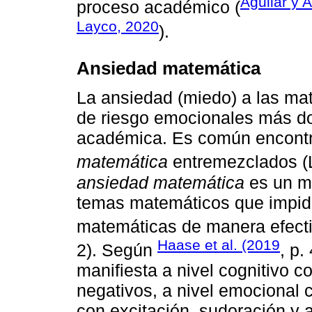
Aguilar y 
proceso académico (
Layco, 2020
).
Ansiedad matemática
La ansiedad (miedo) a las mat
de riesgo emocionales más do
académica. Es común encontr
matemática
entremezclados (
ansiedad matemática
es un mi
temas matemáticos que impide
matemáticas de manera efecti
Haase et al. (2019
2). Según
, p.
manifiesta a nivel cognitivo 
negativos, a nivel emocional c
con excitación, sudoración y 