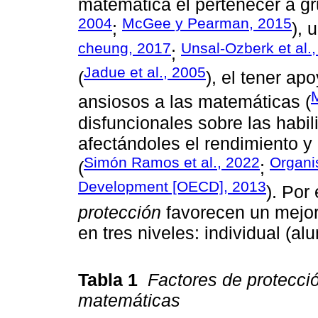
matemática el pertenecer a gr
2004
McGee y Pearman, 2015
;
), 
cheung, 2017
Unsal-Ozberk et al.
;
Jadue et al., 2005
(
), el tener a
M
ansiosos a las matemáticas (
disfuncionales sobre las habi
afectándoles el rendimiento y
Simón Ramos et al., 2022
Organi
(
;
Development [OECD], 2013
). Por 
protección
favorecen un mejo
en tres niveles: individual (alu
Tabla 1
Factores de protecció
matemáticas