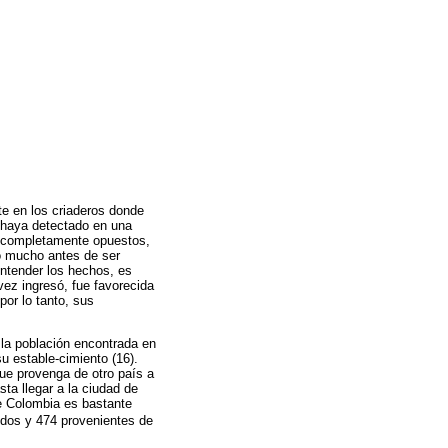
te en los criaderos donde
e haya detectado en una
os completamente opuestos,
gó mucho antes de ser
entender los hechos, es
vez ingresó, fue favorecida
por lo tanto, sus
 la población encontrada en
 estable-cimiento (16).
que provenga de otro país a
ta llegar a la ciudad de
de Colombia es bastante
idos y 474 provenientes de