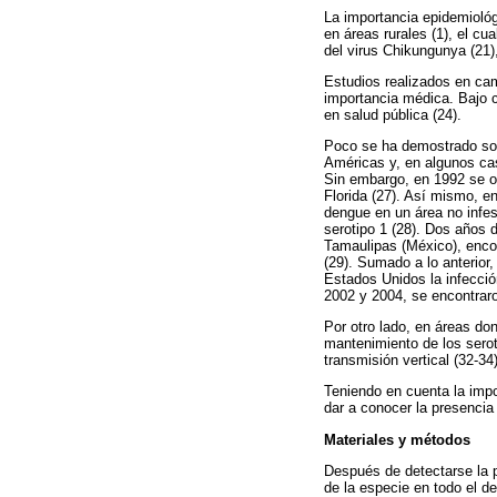
La importancia epidemiológ
en áreas rurales (1), el cu
del virus Chikungunya (21),
Estudios realizados en cam
importancia médica. Bajo c
en salud pública (24).
Poco se ha demostrado so
Américas y, en algunos ca
Sin embargo, en 1992 se ob
Florida (27). Así mismo, e
dengue en un área no infe
serotipo 1 (28). Dos años 
Tamaulipas (México), enco
(29). Sumado a lo anterior
Estados Unidos la infecci
2002 y 2004, se encontraro
Por otro lado, en áreas do
mantenimiento de los sero
transmisión vertical (32-34)
Teniendo en cuenta la imp
dar a conocer la presencia
Materiales y métodos
Después de detectarse la 
de la especie en todo el d