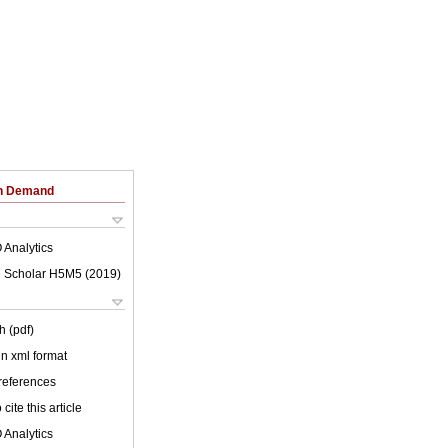
on Demand
 Analytics
 Scholar H5M5 (
2019
)
h (pdf)
 in xml format
 references
cite this article
 Analytics