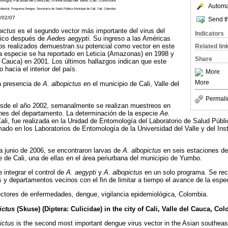
logía, Facultad de Ciencias, Universidad del Valle, Cali, Colombia
Automat
iental, Programa Dengue, Secretaría de Salud Pública Municipal de Cali, Cali, Colombia
2/02/07
Send th
ictus
es el segundo vector más importante del virus del
Indicators
tico después de
Aedes aegypti
. Su ingreso a las Américas
ios realizados demuestran su potencial como vector en este
Related lin
a especie se ha reportado en Leticia (Amazonas) en 1998 y
Share
 Cauca) en 2001. Los últimos hallazgos indican que este
hacia el interior del país.
More
More
a presencia de
A. albopictus
en el municipio de Cali, Valle del
Permali
sde el año 2002, semanalmente se realizan muestreos en
ones del departamento. La determinación de la especie
Ae.
ali,
fue realizada en la Unidad de Entomología del Laboratorio de Salud Públ
mado en los Laboratorios de Entomología de la Universidad del Valle y del Ins
 a junio de 2006, se encontraron larvas de
A.
albopictus
en seis estaciones de
e de Cali, una de ellas en el área periurbana del municipio de Yumbo.
 integrar el control de
A. aegypti
y
A. albopictus
en un solo programa. Se reco
s y departamentos vecinos con el fin de limitar a tiempo el avance de la espe
ectores de enfermedades, dengue, vigilancia epidemiológica, Colombia.
ictus
(Skuse) (Diptera: Culicidae) in the city of Cali, Valle del Cauca, Co
ictus
is the second most important dengue virus vector in the Asian southeas