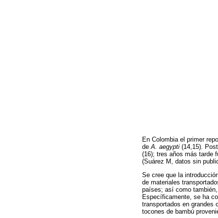
En Colombia el primer repo
de
A. aegypti
(14,15). Post
(16); tres años más tarde 
(Suárez M, datos sin publi
Se cree que la introducció
de materiales transportado
países; así como también, 
Específicamente, se ha co
transportados en grandes c
tocones de bambú provenie