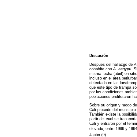
Discusión
Después del hallazgo de
A
cohabita con
A. aegypti
. S
misma fecha (abril) en sit
incluso en el área periurb
detectada en las larvitram
que este tipo de trampa só
por las condiciones ambien
poblaciones proliferaron ha
Sobre su origen y modo de 
Cali procede del municipi
También existe la posibili
partir del cual se transpo
Cali y entraron por el ter
elevado; entre 1989 y 199
Japón (9).