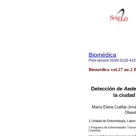
Biomédica
Print version
ISSN
0120-415
Biomédica vol.27 no.2 
Detección de
Aede
la ciudad
María Elena Cuéllar-Ji
Oban
1 Unidad de Entomología, Labora
2 Programa de Enfermedades Transmit
Colombia