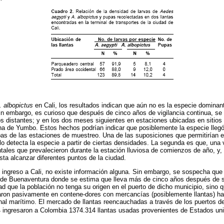
. albopictus
en Cali, los resultados indican que aún no es la especie dominan
in embargo, es curioso que después de cinco años de vigilancia continua, s
ios distantes; y en los dos meses siguientes en estaciones ubicadas en siti
ana de Yumbo. Estos hechos podrían indicar que posiblemente la especie lle
pas de las estaciones de muestreo. Una de las suposiciones que permitirían 
lo detecta la especie a partir de ciertas densidades. La segunda es que, una 
tales que prevalecieron durante la estación lluviosa de comienzos de año, y, 
sta alcanzar diferentes puntos de la ciudad.
ingreso a Cali, no existe información alguna. Sin embargo, se sospecha que
o de Buenaventura donde se estima que lleva más de cinco años después de su
dad que la población no tenga su origen en el puerto de dicho municipio, sino 
rtaron pasivamente en contene-dores con mercancías (posiblemente llantas) has
minal marítimo. El mercado de llantas reencauchadas a través de los puertos 
4 ingresaron a Colombia 1374.314 llantas usadas provenientes de Estados un