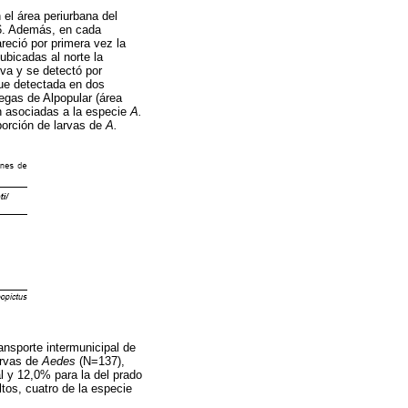
el área periurbana del
06. Además, en cada
reció por primera vez la
ubicadas al norte la
va y se detectó por
fue detectada en dos
egas de Alpopular (área
 asociadas a la especie
A.
porción de larvas de
A.
ansporte intermunicipal de
arvas de
Aedes
(N=137),
l y 12,0% para la del prado
ltos, cuatro de la especie