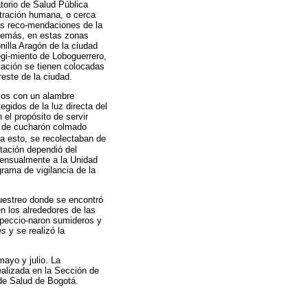
torio de Salud Pública
ntración humana, o cerca
las reco-mendaciones de la
demás, en estas zonas
illa Aragón de la ciudad
gi-miento de Loboguerrero,
tación se tienen colocadas
reste de la ciudad.
emos con un alambre
egidos de la luz directa del
 el propósito de servir
s de cucharón colmado
a esto, se recolectaban de
tación dependió del
mensualmente a la Unidad
rama de vigilancia de la
uestreo donde se encontró
en los alrededores de las
speccio-naron sumideros y
es
y se realizó la
mayo y julio. La
realizada en la Sección de
 de Salud de Bogotá.