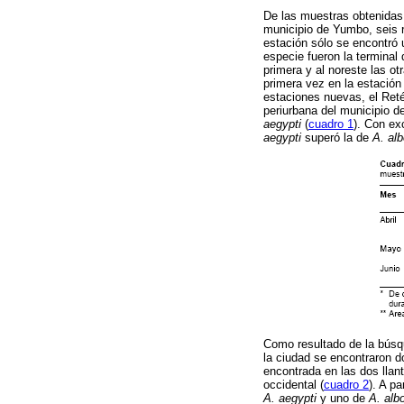
De las muestras obtenidas 
municipio de Yumbo, seis r
estación sólo se encontró u
especie fueron la terminal
primera y al noreste las o
primera vez en la estación
estaciones nuevas, el Reté
periurbana del municipio d
aegypti
(
cuadro 1
). Con ex
aegypti
superó la de
A. al
Como resultado de la búsqu
la ciudad se encontraron do
encontrada en las dos lla
occidental (
cuadro 2
). A p
A. aegypti
y uno de
A. alb