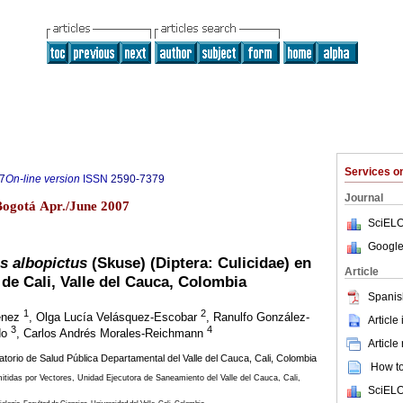
Services 
7
On-line version
ISSN
2590-7379
Journal
Bogotá Apr./June 2007
SciELO
Google
s albopictus
(Skuse) (Diptera: Culicidae) en
Article
 de Cali, Valle del Cauca, Colombia
Spanis
1
2
ménez
, Olga Lucía Velásquez-Escobar
, Ranulfo González-
Article
3
4
do
, Carlos Andrés Morales-Reichmann
Article
torio de Salud Pública Departamental del Valle del Cauca, Cali, Colombia
How to 
idas por Vectores, Unidad Ejecutora de Saneamiento del Valle del Cauca, Cali,
SciELO