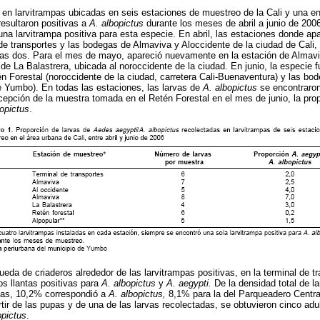
en larvitrampas ubicadas en seis estaciones de muestreo de la Cali y una en 
esultaron positivas a
A. albopictus
durante los meses de abril a junio de 20
na larvitrampa positiva para esta especie. En abril,
las estaciones donde apa
 de transportes y las bodegas de Almaviva y Aloccidente de la ciudad de Cali, 
tras dos. Para el mes de mayo, apareció nuevamente en la estación de Almavi
 de La Balastrera, ubicada al noroccidente de la ciudad. En junio, la especie 
n Forestal (noroccidente de la ciudad, carretera Cali-Buenaventura) y las bod
e Yumbo). En todas las estaciones, las larvas de
A. albopictus
se encontraron
cepción de la muestra tomada en el Retén Forestal en el mes de junio, la pro
bopictus
.
eda de criaderos alrededor de las larvitrampas positivas, en la terminal de tr
s llantas positivas para
A. albopictus
y
A. aegypti.
De la densidad total de l
ntas, 10,2% correspondió a
A. albopictus,
8,1% para la del Parqueadero Centra
artir de las pupas y de una de las larvas recolectadas, se obtuvieron cinco adu
opictus
.