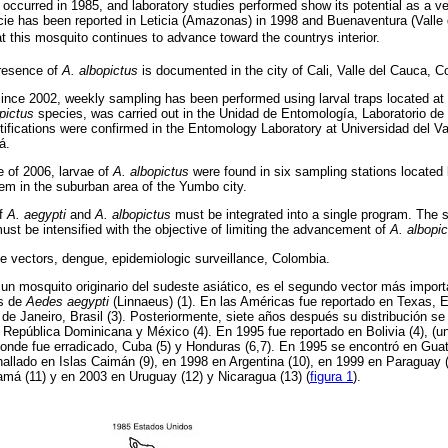
occurred in 1985, and laboratory studies performed show its potential as a vec
ecie has been reported in Leticia (Amazonas) in 1998 and Buenaventura (Valle
t this mosquito continues to advance toward the countrys interior.
presence of
A. albopictus
is documented in the city of Cali, Valle del Cauca, C
ince 2002, weekly sampling has been performed using larval traps located at
pictus
species, was carried out in the Unidad de Entomología, Laboratorio de
ifications were confirmed in the Entomology Laboratory at Universidad del Va
á.
e of 2006, larvae of
A.
albopictus
were found in six sampling stations located
hem in the suburban area of the Yumbo city.
of
A. aegypti
and
A. albopictus
must be integrated into a single program. The su
st be intensified with the objective of limiting the advancement of
A. albopi
se vectors, dengue, epidemiologic surveillance, Colombia.
un mosquito originario del sudeste asiático, es el segundo vector más import
és de
Aedes aegypti
(Linnaeus) (1). En las Américas fue reportado en Texas, 
e Janeiro, Brasil (3). Posteriormente, siete años después su distribución se
epública Dominicana y México (4). En 1995 fue reportado en Bolivia (4), (un
onde fue erradicado, Cuba (5) y Honduras (6,7). En 1995 se encontró en Gua
hallado en Islas Caimán (9), en 1998 en Argentina (10), en 1999 en Paraguay
má (11) y en 2003 en Uruguay (12) y Nicaragua (13) (
figura 1
).