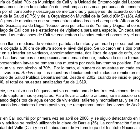
aría de Salud Pública Municipal de Cali y la Unidad de Entomología del Labora
ma consiste en la instalación de larvitrampas en zonas portuarias de conce
go por el transporte y descargue de mercancías y pasajeros, de acuerdo con 
 de la Salud (OPS) y de la Organización Mundial de la Salud (OMS) (18). A
tégicos de monitoreo que se encuentran ubicados en el aeropuerto Alfonso Bon
 de Guadalajara de Buga, Yotoco, área periurbana de Yumbo y Dagua; el corre
ago de Cali con seis estaciones de vigilancia para esta especie. En cada es
mpas. Las estaciones de Cali se encuentran ubicadas entre el noroeste y el no
 una llanta mediana de vehículo, partida a la mitad y amarrada por sus extr
s colgada a 30 cm de altura sobre el nivel del piso. Se ubicaron en sitios prot
y en su interior se vertieron, aproximadamente, dos litros de agua de grifo, con
5). Las larvitrampas se inspeccionaron semanalmente, realizando cinco toma
presentaban larvas se tomaba una muestra por cada larvitrampa positiva. Par
n un vial con alcohol al 70%. Por lo tanto, el número de muestras en cada es
sitivas para
Aedes
spp. Las muestras debidamente rotuladas se remitieron 
orio de Salud Pública Departamental. Desde el 2002, cuando se inició el prog
06, el total de muestras analizadas fue de 1.619.
cie, se realizó una búsqueda activa en cada una de las tres estaciones de m
vo de capturar más ejemplares. Para llevar a cabo lo anterior, se inspeccionó 
ando depósitos de agua dentro de viviendas, talleres y montallantas, y se in
Cuando los criaderos fueron positivos, se recuperaron todas las larvas de
Aed
us
en Cali ocurrió por primera vez en abril de 2006, y se siguió detectando en 
 y adultos se realizó utilizando la clave de Darsie (36). La confirmación fue 
dad del Valle (Cali) y en el Laboratorio de Entomología del Instituto Nacional