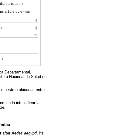
ic translation
is article by e-mail
ks
nk
ica Departamental,
tituto Nacional de Salud en
 muestreo ubicadas entre
mienda intensificar la
cie.
lombia
t after
Aedes aegypti
. Its