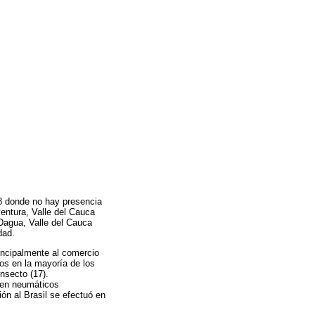
98 donde no hay presencia
entura, Valle del Cauca
 Dagua, Valle del Cauca
dad.
incipalmente al comercio
os en la mayoría de los
nsecto (17).
 en neumáticos
ón al Brasil se efectuó en