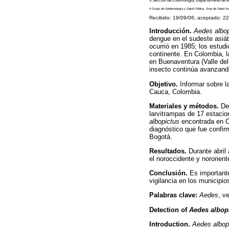
3 Sección de Entomología, Departamento de Bio
4 Grupo de Epidemiología y Salud Pública, Área de Salud Amb
Recibido: 19/09/06; aceptado: 2
Introducción.
Aedes albop
dengue en el sudeste asiá
ocurrió en 1985; los estud
continente. En Colombia, l
en Buenaventura (Valle del
insecto continúa avanzando 
Objetivo.
Informar sobre l
Cauca, Colombia.
Materiales y métodos.
De
larvitrampas de 17 estaci
albopictus
encontrada en C
diagnóstico que fue confir
Bogotá.
Resultados.
Durante abril
el noroccidente y nororient
Conclusión.
Es importante
vigilancia en los municipio
Palabras clave:
Aedes
, v
Detection of
Aedes albop
Introduction.
Aedes albop