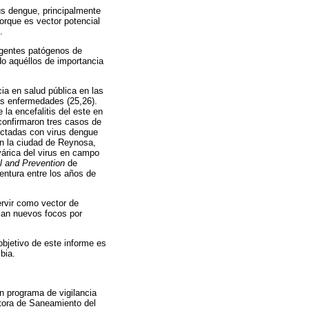
rus dengue, principalmente
porque es vector potencial
.
agentes patógenos de
do aquéllos de importancia
a en salud pública en las
as enfermedades (25,26).
la encefalitis del este en
confirmaron tres casos de
ctadas con virus dengue
en la ciudad de Reynosa,
árica del virus en campo
l and Prevention
de
entura entre los años de
ervir como vector de
can nuevos focos por
objetivo de este informe es
bia.
n programa de vigilancia
utora de Saneamiento del