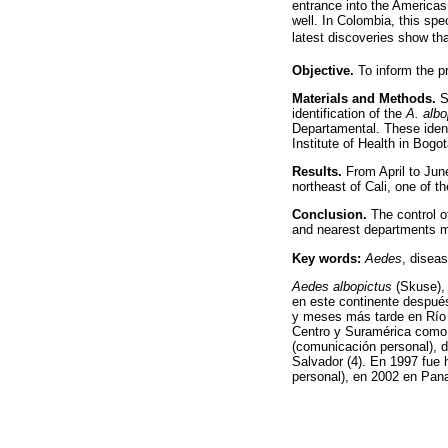
entrance into the Americas 
well. In Colombia, this sp
latest discoveries show tha
Objective.
To inform the 
Materials and Methods.
S
identification of the
A. albo
Departamental. These ident
Institute of Health in Bogot
Results.
From April to Jun
northeast of Cali, one of t
Conclusion.
The control 
and nearest departments mu
Key words:
Aedes
, disea
Aedes albopictus
(Skuse), 
en este continente despu
y meses más tarde en Río d
Centro y Suramérica como R
(comunicación personal), d
Salvador (4). En 1997 fue 
personal), en 2002 en Pana