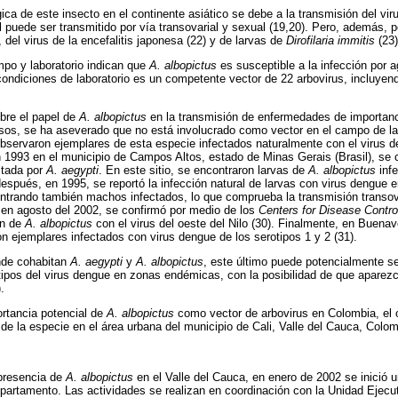
ica de este insecto en el continente asiático se debe a la transmisión del vi
al puede ser transmitido por vía transovarial y sexual (19,20). Pero, además, 
 del virus de la encefalitis japonesa (22) y de larvas de
Dirofilaria immitis
(23)
po y laboratorio indican que
A. albopictus
es susceptible a la infección por 
ondiciones de laboratorio es un competente vector de 22 arbovirus, incluyen
bre el papel de
A. albopictus
en la transmisión de enfermedades de importanci
sos, se ha aseverado que no está involucrado como vector en el campo de l
servaron ejemplares de esta especie infectados naturalmente con el virus de 
n 1993 en el municipio de Campos Altos, estado de Minas Gerais (Brasil), se 
stada por
A. aegypti
. En este sitio, se encontraron larvas de
A. albopictus
infe
después, en 1995, se reportó la infección natural de larvas con virus dengue 
ntrando también machos infectados, lo que comprueba la transmisión transov
, en agosto del 2002, se confirmó por medio de los
Centers for Disease Contro
ón de
A. albopictus
con el virus del oeste del Nilo (30). Finalmente, en Buenav
n ejemplares infectados con virus dengue de los serotipos 1 y 2 (31).
nde cohabitan
A. aegypti
y
A. albopictus
, este último puede potencialmente s
tipos del virus dengue en zonas endémicas, con la posibilidad de que aparez
.
ortancia potencial de
A. albopictus
como vector de arbovirus en Colombia, el 
 de la especie en el área urbana del municipio de Cali, Valle del Cauca, Colom
presencia de
A. albopictus
en el Valle del Cauca, en enero de 2002 se inició u
epartamento. Las actividades se realizan en coordinación con la Unidad Ejec