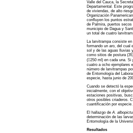
Valle del Cauca, la Secret
Departamental. Este progra
de viviendas, de alto ries
Organización Panamericana
confluyen los puntos estra
de Palmira, puertos secos
municipio de Dagua y Santi
un total de cuatro larvitra
La larvitrampa consiste en
formando un aro, del cual e
sol y de las aguas lluvias 
como sitios de postura (3
(250 ml) en cada una. Si 
cuatro a ocho ejemplares e
número de larvitrampas po
de Entomología del Laborat
especie, hasta junio de 20
Cuando se detectó la espe
inicialmente,
con el objeti
estaciones positivas, busc
otros posibles criaderos. 
cuantificación por especie.
El hallazgo de
A. albopict
determinación de las larvas
Entomología de la Universi
Resultados