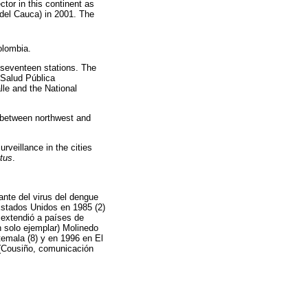
tor in this continent as
 del Cauca) in 2001. The
olombia.
 seventeen stations. The
 Salud Pública
lle and the National
 between northwest and
rveillance in the cities
ctus
.
ante del virus del dengue
Estados Unidos en 1985 (2)
 extendió a países de
 solo ejemplar) Molinedo
temala (8) y en 1996 en El
 (Cousiño, comunicación