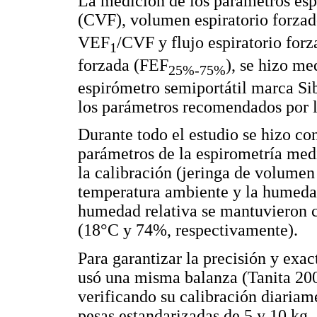
La medición de los parámetros esp
(CVF), volumen espiratorio forza
VEF
/CVF y flujo espiratorio for
1
forzada (FEF
), se hizo me
25%-75%
espirómetro semiportátil marca 
los parámetros recomendados por 
Durante todo el estudio se hizo con
parámetros de la espirometría media
la calibración (jeringa de volumen 
temperatura ambiente y la humedad
humedad relativa se mantuvieron c
(18°C y 74%, respectivamente).
Para garantizar la precisión y exac
usó una misma balanza (Tanita 20
verificando su calibración diariam
pesas estandarizadas de 5 y 10 kg. 