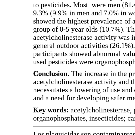
to pesticides. Most were men (81
9.3% (9.9% in men and 7.0% in wo
showed the highest prevalence of 
group of 0-5 year olds (10.7%). T
acetylcholinesterase activity was 
general outdoor activities (26.1%)
participants showed abnormal val
used pesticides were organophosp
Conclusion.
The increase in the p
acetylcholinesterase activity and t
necessitates a lowering of use and 
and a need for developing safer m
Key words:
acetylcholinesterase, 
organophosphates, insecticides; c
Los plaguicidas son contaminantes