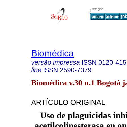
Biomédica
versão impressa
ISSN
0120-415
line
ISSN
2590-7379
Biomédica v.30 n.1 Bogotá j
ARTÍCULO ORIGINAL
Uso de plaguicidas inh
acetilcolinesterasa en o