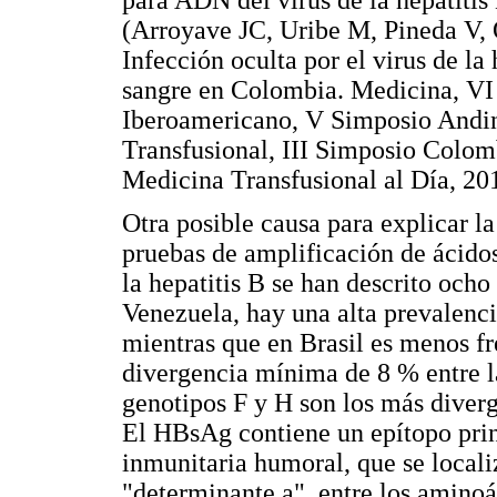
(Arroyave JC, Uribe M, Pineda V, 
Infección oculta por el virus de la
sangre en Colombia. Medicina, V
Iberoamericano, V Simposio Andi
Transfusional, III Simposio Colom
Medicina Transfusional al Día, 20
Otra posible causa para explicar la
pruebas de amplificación de ácidos
la hepatitis B se han descrito och
Venezuela, hay una alta prevalencia
mientras que en Brasil es menos fr
divergencia mínima de 8 % entre l
genotipos F y H son los más diver
El HBsAg contiene un epítopo prin
inmunitaria humoral, que se local
"determinante a", entre los aminoá