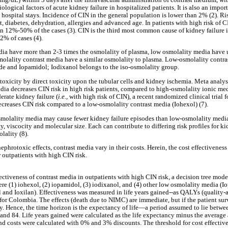
iological factors of acute kidney failure in hospitalized patients. It is also an impor
 hospital stays. Incidence of CIN in the general population is lower than 2% (2). Ri
, diabetes, dehydration, allergies and advanced age. In patients with high risk of C
 12%-50% of the cases (3). CIN is the third most common cause of kidney failure in
2% of cases (4).
ia have more than 2-3 times the osmolality of plasma, low osmolality media have u
molality contrast media have a similar osmolality to plasma. Low-osmolality contra
de and Iopamidol; Iodixanol belongs to the iso-osmolality group.
oxicity by direct toxicity upon the tubular cells and kidney ischemia. Meta analys
ia decreases CIN risk in high risk patients, compared to high-osmolality ionic medi
rate kidney failure (
i.e.,
with high risk of CIN), a recent randomized clinical trial 
ecreases CIN risk compared to a low-osmolality contrast media (Iohexol) (7).
osmolality media may cause fewer kidney failure episodes than low-osmolality media
ity, viscocity and molecular size. Each can contribute to differing risk profiles for k
lality (8).
nephrotoxic effects, contrast media vary in their costs. Herein, the cost effectivenes
r outpatients with high CIN risk.
ffectiveness of contrast media in outpatients with high CIN risk, a decision tree mode
re (1) iohexol, (2) iopamidol, (3) iodixanol, and (4) other low osmolality media (Io
 and Ioxilan). Effectiveness was measured in life years gained--as QALYs (quality-a
 for Colombia. The effects (death due to NIMC) are immediate, but if the patient sur
cy. Hence, the time horizon is the expectancy of life—a period assumed to lie betwee
 and 84. Life years gained were calculated as the life expectancy minus the average 
 and costs were calculated with 0% and 3% discounts. The threshold for cost effecti