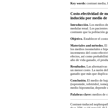
Key words:
contrast media; k
Costo-efectividad de me
inducida por medio de 
Introducción.
Los medios de 
medular renal. Los pacientes
contraste que la población g
Objetivo.
Establecer el costo
Materiales and métodos.
El 
los medios isosmolales e hipo
incremento del costo-efectivi
efectos, así como probabilíst
año de vida ganado, el produ
Resultados.
Las alternativas
un menor costo. La razón de
ganado que más que duplica 
Conclusión.
El medio de baj
(iopromide, iobitridol, iomep
medio hiposmolar, depende de
Palabras clave:
medios de co
Contrast-induced nephropathy
than 25% or 44 mmol/L (0.5 m