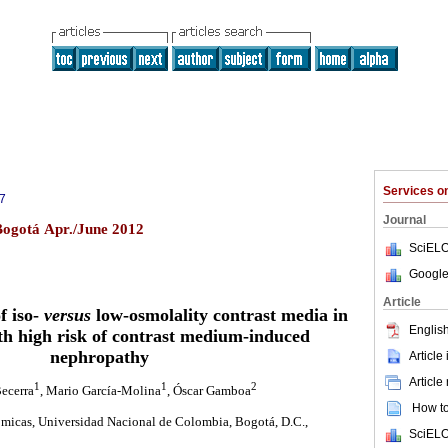
Services 
7
Journal
Bogotá Apr./June 2012
SciELO
Google
Article
f iso-
versus
low-osmolality contrast media in
English
th high risk of contrast medium-induced
nephropathy
Article
Article
1
1
2
Becerra
, Mario García-Molina
, Óscar Gamboa
How to 
micas, Universidad Nacional de Colombia, Bogotá, D.C.,
SciELO