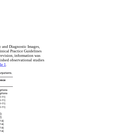
gy and Diagnostic Images,
inical Practice Guidelines
revision, information was
lished observational studies
le 1
.