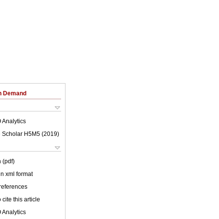
on Demand
 Analytics
 Scholar H5M5 (
2019
)
 (pdf)
 in xml format
 references
cite this article
 Analytics