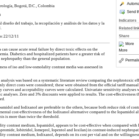
Automat
erología, Bogotá, D.C., Colombia
Send th
:
Indicators
 diseño del trabajo, la recopilación y análisis de los datos y la
.
Related lin
Share
do:22/12/11
More
can cause acute renal failure by direct toxic effects on the
More
emia. Diabetics and hospitalized patients have a greater risk of
 nephropathy than the general population.
Permali
ness of iso and low-osmolality contrast media was assessed in
analysis was based on a systematic literature review comparing the nephrotoxic effe
ly direct costs were considered; these were obtained from the official tariff manual
ncy curves and acceptability curves were calculated. Univariate sensitivity analyses 
stic analyses. Zero and 3% discounts were applied to results. The cost-effectiveness 
ed.
pamidol and Iodixanol are preferable to the others, because both reduce risk of co
emental cost-effectiveness of the Iodixanol alternative compared to the Iopamidol a
his is more than twice the threshold.
ty contrast medium, Iopamidol, appears to be cost-effective when compared with I
opromide, Iobitridol, Iomeprol, Iopentol and Ioxilan) in contrast-induced nephropath
ity contrast medium, Iodixanol, depends on its cost per vial and on the willingness