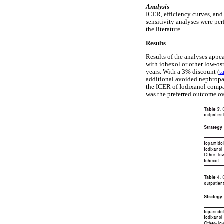
Analysis
ICER, efficiency curves, and
sensitivity analyses were perf
the literature.
Results
Results of the analyses appe
with iohexol or other low-os
years. With a 3% discount (
t
additional avoided nephropat
the ICER of Iodixanol compar
was the preferred outcome ov