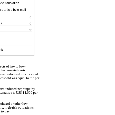
ic translation
is article by e-mail
ks
nk
cts of iso- to low-
. Incremental cost-
were performed for costs and
threshold was equal to the per
ntrast-induced nephropathy
lternative is US$ 14,660 per
ohexol or other low-
y, high-risk outpatients.
 to pay.