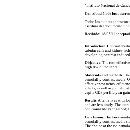
2
Instituto Nacional de Canc
Contribución de los autores
Todos los autores aportaron al
escritura del documento final
Recibido: 18/05/11; acepta
Introduction.
Contrast media 
tubular cells and kidney isch
developing contrast-induced
Objective.
The cost effective
high risk outpatients.
Materials and methods.
The 
osmolality contrast media. On
effectiveness ratios, efficie
effects, as well as probabili
capita GDP per life-year gain
Results.
Alternatives with Io
and are less costly. The incr
additional life year gained; t
Conclusion.
The low-osmolali
osmolality contrast media (I
The choice of the iso-osmolal