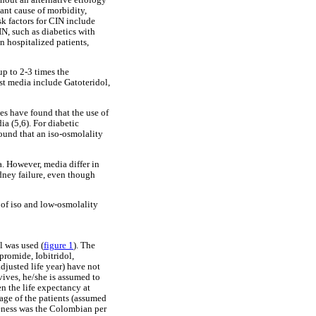
tant cause of morbidity,
sk factors for CIN include
IN, such as diabetics with
 hospitalized patients,
p to 2-3 times the
st media include Gatoteridol,
es have found that the use of
a (5,6). For diabetic
found that an iso-osmolality
. However, media differ in
idney failure, even though
s of iso and low-osmolality
l was used (
figure 1
). The
promide, Iobitridol,
djusted life year) have not
vives, he/she is assumed to
n the life expectancy at
age of the patients (assumed
veness was the Colombian per