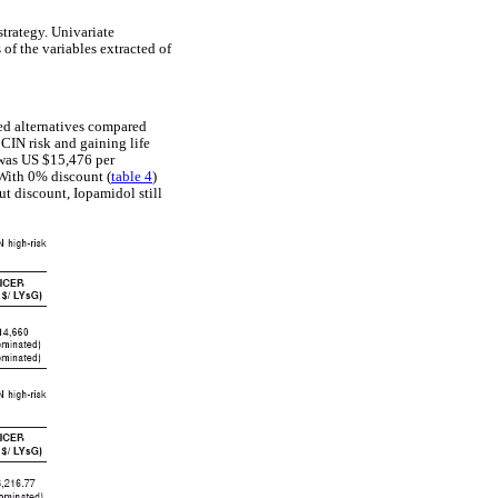
strategy. Univariate
 of the variables extracted of
red alternatives compared
 CIN risk and gaining life
e was US $15,476 per
 With 0% discount (
table 4
)
t discount, Iopamidol still