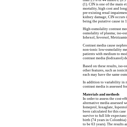
(1). CIN is one of the main et
mortality, high cost and long
pre-existing renal impairment
kidney damage, CIN occurs in
being the putative cause in 1
High-osmolality contrast med
osmolality of plasma; iso-os
Iohexol, Ioversol, Metrizami
Contrast media cause nephrot
non-ionic low-osmolality med
patients with medium to mode
contrast media (Iodixanol) d
Based on these results, iso-
other features, such as ionic
each may have the same osmo
In addition to variability in 
contrast media is assessed fo
Materials and methods
In order to assess the cost-e
alternative media assessed we
Iomeprol, Ioxaglate, Iopentol
been calculated for this case
survive to full life expectan
birth (74 years in Colombia)
to be 63 years). The results