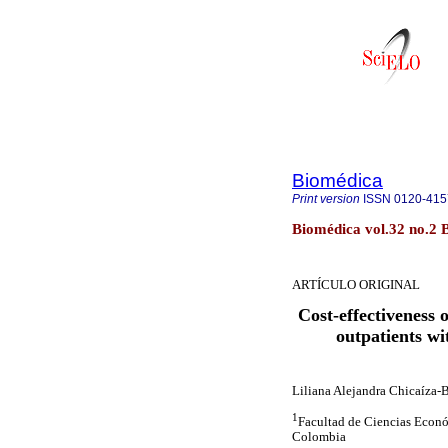
Biomédica
Print version
ISSN
0120-415
Biomédica vol.32 no.2 
ARTÍCULO ORIGINAL
Cost-effectiveness o
outpatients wi
Liliana Alejandra Chicaíza-
1
Facultad de Ciencias Econó
Colombia