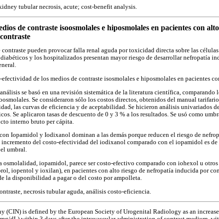
idney tubular necrosis, acute; cost-benefit analysis.
dios de contraste isoosmolales e hiposmolales en pacientes con alto
contraste
contraste pueden provocar falla renal aguda por toxicidad directa sobre las células
 diabéticos y los hospitalizados presentan mayor riesgo de desarrollar nefropatía i
eneral.
-efectividad de los medios de contraste isosmolales e hiposmolales en pacientes con
análisis se basó en una revisión sistemática de la literatura científica, comparando 
osmolales. Se consideraron sólo los costos directos, obtenidos del manual tarifario.
dad, las curvas de eficiencia y de aceptabilidad. Se hicieron análisis univariados d
icos. Se aplicaron tasas de descuento de 0 y 3 % a los resultados. Se usó como umbr
cto interno bruto per cápita.
 con Iopamidol y Iodixanol dominan a las demás porque reducen el riesgo de nefrop
l incremento del costo-efectividad del iodixanol comparado con el iopamidol es de
el umbral.
a osmolalidad, iopamidol, parece ser costo-efectivo comparado con iohexol u otro
rol, iopentol y ioxilan), en pacientes con alto riesgo de nefropatía inducida por con
 la disponibilidad a pagar o del costo por ampolleta.
ntraste, necrosis tubular aguda, análisis costo-eficiencia.
 (CIN) is defined by the European Society of Urogenital Radiology as an increase
g/dL) within 3 days after the intravascular administration of contrast medium, wit