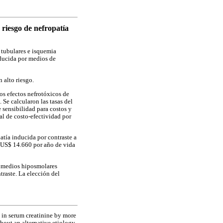
 riesgo de nefropatía
 tubulares e isquemia
nducida por medios de
 alto riesgo.
los efectos nefrotóxicos de
 Se calcularon las tasas del
e sensibilidad para costos y
al de costo-efectividad por
atía inducida por contraste a
 US$ 14.660 por año de vida
s medios hiposmolares
traste. La elección del
 in serum creatinine by more
hout an alternative etiology