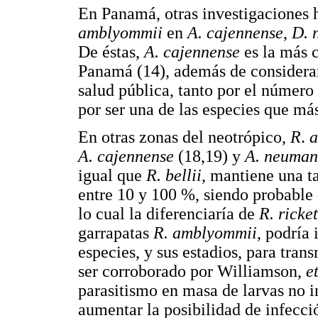
En Panamá, otras investigaciones
amblyommii
en
A. cajennense
,
D. 
De éstas,
A. cajennense
es la más 
Panamá (14), además de considerar
salud pública, tanto por el número
por ser una de las especies que má
En otras zonas del neotrópico,
R
.
a
A. cajennense
(18,19) y
A. neuman
igual que
R. bellii
, mantiene una t
entre 10 y 100 %, siendo probable 
lo cual la diferenciaría de
R. ricket
garrapatas
R. amblyommii
, podría
especies, y sus estadios, para tran
ser corroborado por Williamson,
e
parasitismo en masa de larvas no 
aumentar la posibilidad de infecci