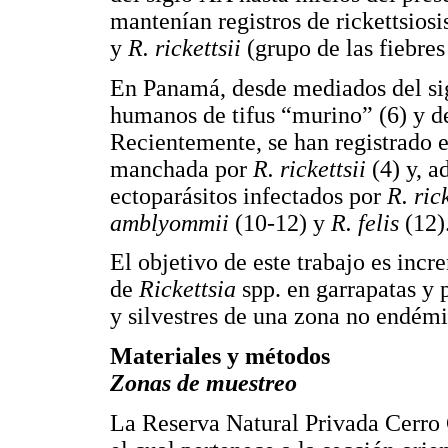
mantenían registros de rickettsio
y
R. rickettsii
(grupo de las fiebre
En Panamá, desde mediados del sig
humanos de tifus “murino” (6) y 
Recientemente, se han registrado 
manchada por
R. rickettsii
(4) y, a
ectoparásitos infectados por
R. rick
amblyommii
(10-12) y
R. felis
(12)
El objetivo de este trabajo es inc
de
Rickettsia
spp. en garrapatas y 
y silvestres de una zona no endémi
Materiales y métodos
Zonas de muestreo
La Reserva Natural Privada Cerro 