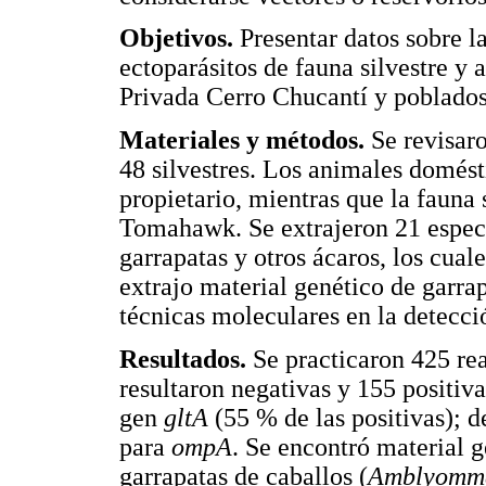
Objetivos.
Presentar datos sobre l
ectoparásitos de fauna silvestre y
Privada Cerro Chucantí y poblados
Materiales y métodos.
Se revisar
48 silvestres. Los animales domés
propietario, mientras que la fauna
Tomahawk. Se extrajeron 21 especie
garrapatas y otros ácaros, los cual
extrajo material genético de garra
técnicas moleculares en la detecc
Resultados.
Se practicaron 425 rea
resultaron negativas y 155 positiva
gen
gltA
(55 % de las positivas); 
para
ompA
. Se encontró material 
garrapatas de caballos (
Amblyomma