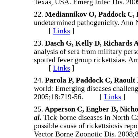
Texas, USA. Emerg Infec Dis. 
22.
Mediannikov O, Paddock C, 
undetermined pathogenicity. Ann 
[
Links
]
23.
Dasch G, Kelly D, Richards A
analysis of sera from military pers
spotted fever group rickettsiae. 
[
Links
]
24.
Parola P, Paddock C, Raoult
world: Emerging diseases challeng
2005;18:719-56. [
Links
]
25.
Apperson C, Engber B, Nicho
al
.
Tick-borne diseases in North Ca
possible cause of rickettsiosis re
Vector Borne Zoonotic Dis. 20