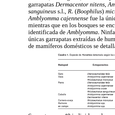
garrapatas
Dermacentor nitens
,
Am
sanguineus
s.l.,
R.
(
Boophilus
)
mic
Amblyomma cajennense
fue la úni
mientras que en los bosques se enc
identificada de
Amblyomma
. Ninf
únicas garrapatas extraídas de hum
de mamíferos domésticos se detall