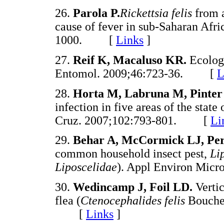
26.
Parola P.
Rickettsia felis
from 
cause of fever in sub-Saharan Afri
1000. [
Links
]
27.
Reif K, Macaluso KR.
Ecolog
Entomol. 2009;46:723-36. [
L
28.
Horta M, Labruna M, Pinter
infection in five areas of the stat
Cruz. 2007;102:793-801. [
Li
29.
Behar A, McCormick LJ, Per
common household insect pest,
Li
Liposcelidae
). Appl Environ Mic
30.
Wedincamp J, Foil LD.
Vertic
flea (
Ctenocephalides felis
Bouche)
[
Links
]