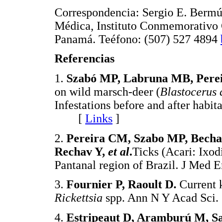
Correspondencia: Sergio E. Berm
Médica, Instituto Conmemorativo 
Panamá. Teéfono: (507) 527 4894
Referencias
1.
Szabó MP, Labruna MB, Perei
on wild marsch-deer (
Blastocerus
Infestations before and after habi
[
Links
]
2.
Pereira CM, Szabo MP, Becha
Rechav Y,
et al
.
Ticks (Acari: Ixod
Pantanal region of Brazil. J M
3.
Fournier P, Raoult D.
Current 
Rickettsia
spp. Ann N Y Acad Sc
4.
Estripeaut D, Aramburú M, Sa