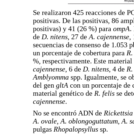
Se realizaron 425 reacciones de P
positivas. De las positivas, 86 amp
positivas) y 41 (26 %) para
ompA
.
de
D. nitens
, 27 de
A. cajennense
,
secuencias de consenso de 1.053 p
un porcentaje de cobertura para
R.
%, respectivamente. Este material
cajennense
, 6 de
D. nitens
, 4 de
R.
Amblyomma
spp. Igualmente, se o
del gen
gltA
con un porcentaje de 
material genético de
R. felis
se det
cajennense
.
No se encontró ADN de
Rickettsia
A. ovale
,
A. oblongoguttatum
,
A. 
pulgas
Rhopalopsyllus
sp.