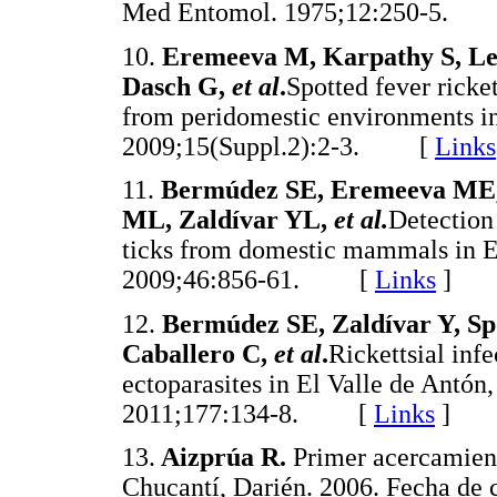
Med Entomol. 1975;12:250-5.
10.
Eremeeva M, Karpathy S, Le
Dasch G,
et al
.
Spotted fever ricke
from peridomestic environments in
2009;15(Suppl.2):2-3. [
Links
11.
Bermúdez SE, Eremeeva ME,
ML, Zaldívar YL,
et al.
Detection 
ticks from domestic mammals in 
2009;46:856-61. [
Links
]
12.
Bermúdez SE, Zaldívar Y, Sp
Caballero C,
et al
.
Rickettsial inf
ectoparasites in El Valle de Antón
2011;177:134-8. [
Links
]
13.
Aizprúa R.
Primer acercamiento
Chucantí, Darién. 2006. Fecha de 