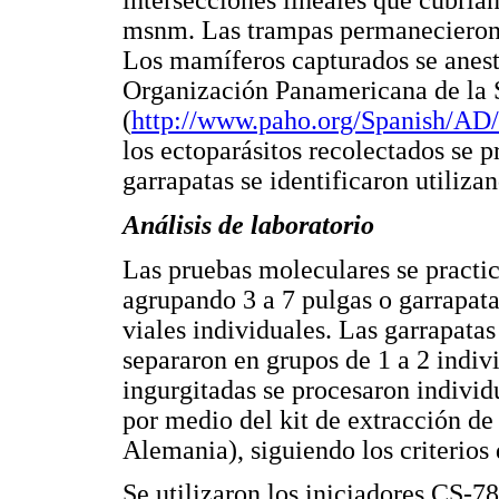
intersecciones lineales que cubrían
msnm. Las trampas permanecieron e
Los mamíferos capturados se aneste
Organización Panamericana de la 
(
http://www.paho.org/Spanish/AD
los ectoparásitos recolectados se 
garrapatas se identificaron utiliza
Análisis de laboratorio
Las pruebas moleculares se practi
agrupando 3 a 7 pulgas o garrapat
viales individuales. Las garrapata
separaron en grupos de 1 a 2 indiv
ingurgitadas se procesaron individ
por medio del kit de extracción d
Alemania), siguiendo los criterios 
Se utilizaron los iniciadores CS-7