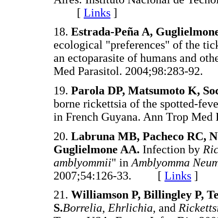
[
Links
]
18.
Estrada-Peña A, Guglielmon
ecological "preferences" of the ti
an ectoparasite of humans and ot
Med Parasitol. 2004;98:283-9
19.
Parola DP, Matsumoto K, Soc
borne rickettsia of the spotted-fev
in French Guyana. Ann Trop Med
20.
Labruna MB, Pacheco RC, Na
Guglielmone AA.
Infection by
Ric
amblyommii
" in
Amblyomma Neum
2007;54:126-33. [
Links
]
21.
Williamson P, Billingley P, T
S.
Borrelia
,
Ehrlichia
, and
Ricketts