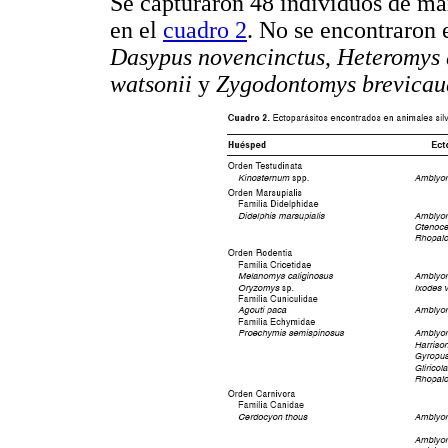
Se capturaron 48 individuos de mam
en el
cuadro 2
. No se encontraron 
Dasypus novencinctus
,
Heteromys 
watsonii
y
Zygodontomys brevicau