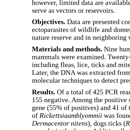
however, limited data are availabl
serve as vectors or reservoirs.
Objectives.
Data are presented co
ectoparasites of wildlife and dome
nature reserve and in neighboring v
Materials and methods.
Nine hum
mammals were examined. Twenty-on
including fleas, lice, ticks and mi
Later, the DNA was extracted from
molecular techniques to detect pr
Results.
Of a total of 425 PCR reac
155 negative. Among the positive 
gene (55% of positives) and 41 of 
of
Rickettsiaamblyommii
was found
Dermacentor nitens
), dogs ticks (
R