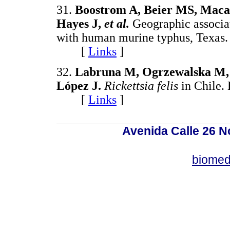
31.
Boostrom A, Beier MS, Macal
Hayes J,
et al.
Geographic associa
with human murine typhus, Texas.
[
Links
]
32.
Labruna M, Ogrzewalska M, M
López J.
Rickettsia felis
in Chile.
[
Links
]
Avenida Calle 26 N
biomed