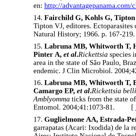
en:
http://advantagepanama.com/c
14.
Fairchild G, Kohls G, Tipton
Tipton VJ, editores. Ectoparasite
Natural History; 1966. p. 167-
15.
Labruna MB, Whitworth T, 
Pinter A,
et al
.
Rickettsia
species 
area in the state of São Paulo, Braz
endemic. J Clin Microbiol. 200
16.
Labruna MB, Whitworth T, 
Camargo EP,
et al
.
Rickettsia belli
Amblyomma
ticks from the state 
Entomol. 2004;41:1073-81. [
17.
Guglielmone AA, Estrada-Peñ
garrapatas (Acari: Ixodida) de la 
Aires: Instituto Nacional de Tecno