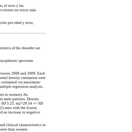
s, el sexo y las
es tienen un inicio más
ución por edad y sexo,
istics of the disorder are
chizophrenic spectrum
between 2008 and 2009. Each
Kernel density estimators were
ere estimated via maximum-
ltiple regression analysis.
ears in women). An
in male patients. Density
/- SD 5.25; m2=29.54 +/- SD
(1) men with the lowest
d an increase in negative
d clinical characteristics in
course than women.