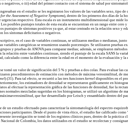
 o negativos, o iii) edad del primer contacto con el sistema de salud por sintomatol
ngresaban en el estudio se les registraron los valores de las variables sexo, tipo de 
 for the Assessment of Negative Symptoms
), dentro de los primeros dos días de la ho
 de urgencias respectivo. Esta escala es un instrumento multidimensional que mide l
. Los posibles puntajes totales de esta escala se encuentran en un rango entre cero y
os puntajes de síntomas positivos ya que, al estar centrado en la relación sexo y edad
n los síntomas deficitarios o negativos.
descriptivo, en el caso de variables continuas, se utilizaron medias o medianas, junt
as variables categóricas se resumieron usando porcentajes. Se utilizaron pruebas ex
 grupos y pruebas de ANOVA para comparar medias; además, se emplearon métodos d
n la relación entre variables continuas, siendo el puntaje de la escala SANS la vari
d, calculado como la diferencia entre la edad en el momento de la evaluación y la 
 se tomó un valor de significación del 5 % y pruebas a dos colas. Para evaluar las ca
tilizaron procedimientos de estimación con métodos de máxima verosimilitud, de mo
nel
) (31). Para tal efecto, se recurrió a las tres funciones
kernel
disponibles en el pr
steriormente, los estimadores de densidad se representaron gráficamente en histogra
atos al efectuar la representación gráfica de las funciones de densidad, fue la rectan
ones normales mezcladas sugeridas en los histogramas, se utilizó un algoritmo de
máximaverosimilitud, que fue desarrollado por Leisch y ensamblado dentro del p
te de un estudio efectuado para caracterizar la sintomatología del espectro esquizof
uciones participantes. Desde el punto de vista ético, el estudio fue calificado como 
resente investigación se tomó de los registros clínicos pues, dentro de la práctica c
d Nacional de Colombia, los datos utilizados en el estudio se recolectan y consigna