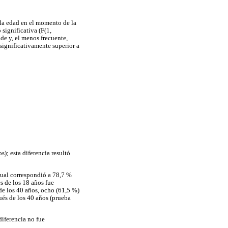
la edad en el momento de la
significativa (F(1,
de y, el menos frecuente,
significativamente superior a
); esta diferencia resultó
cual correspondió a 78,7 %
s de los 18 años fue
de los 40 años, ocho (61,5 %)
ués de los 40 años (prueba
iferencia no fue