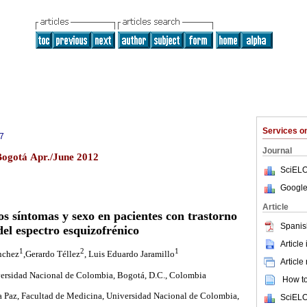
Services 
7
Journal
Bogotá Apr./June 2012
SciELO
Google
Article
os síntomas y sexo en pacientes con trastorno
Spanis
del espectro esquizofrénico
Article
1
2
1
nchez
,Gerardo Téllez
, Luis Eduardo Jaramillo
Article
versidad Nacional de Colombia, Bogotá, D.C., Colombia
How to 
la Paz, Facultad de Medicina, Universidad Nacional de Colombia,
SciELO