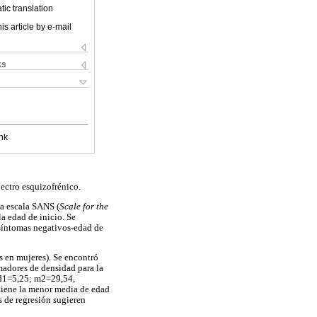
ic translation
is article by e-mail
ks
nk
pectro esquizofrénico.
la escala SANS (
Scale for the
la edad de inicio. Se
 síntomas negativos-edad de
s en mujeres). Se encontró
madores de densidad para la
sd1=5,25; m2=29,54,
 tiene la menor media de edad
s de regresión sugieren