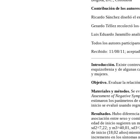
Contribución de los autores
Ricardo Sánchez diseñó el es
Gerardo Téllez recolectó los 
Luis Eduardo Jaramillo anali
Todos los autores participar
Recibido: 11/08/11; acepta
Introducción.
Existe controve
esquizofrenia y de algunas ca
y mujeres.
Objetivo.
Evaluar la relación
Materiales y métodos.
Se ev
Assessment of Negative Sym
estimaron los parámetros de
inicio se evaluó usando regr
Resultados.
Hubo diferencia 
asociación entre sexo y comi
edad de inicio sugieren un 
sd2=7,22; y m3=40,01, sd3=3,
de inicio (18,02 años) mientr
incremento en los síntomas 