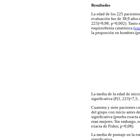
Resultados
La edad de los 225 paciente
evaluación fue de 38,9 años 
223)=9,98; p=0,002). Tanto e
esquizofrenia catatónica (
cu
la proporción en hombres (pr
La media de la edad de inici
significativa (F(1, 223)=7,5;
Cuarenta y siete pacientes c
del grupo con inicio antes d
significativa (prueba exacta
eran mujeres. Sin embargo, n
exacta de Fisher, p=0,08).
La media de puntaje en la es
significativa.