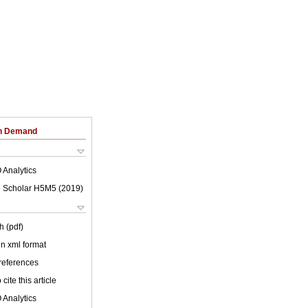
on Demand
 Analytics
 Scholar H5M5 (
2019
)
h (pdf)
 in xml format
 references
cite this article
 Analytics