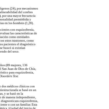
trógenos (24), por mecanismos
ulnerabilidad del cerebro
), por una mayor frecuencia
ersonalidad premórbida y
ias en los hombres (1,28).
acientes con esquizofrenia,
evaluar las características de
nciación como entidades
con estos trastornos, como
os pacientes el diagnóstico
se buscó si existían
iendo del sexo.
años (89 mujeres, 136
al San Juan de Dios de Chía,
óstico para esquizofrenia,
Disorders Text
re dos médicos clínicos con
miestructurada se basó en un
s, y se basó en la
ron de manera independiente,
 diagnosticara esquizofrenia,
ciente o con un familiar. Esta
rica, ii) edad del inicio de