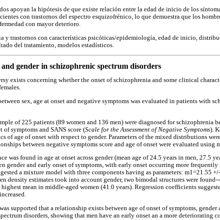
os apoyan la hipótesis de que existe relación entre la edad de inicio de los síntoma
pacientes con trastornos del espectro esquizofrénico, lo que demuestra que los hombr
nfermedad con mayor deterioro.
a y trastornos con características psicóticas/epidemiología, edad de inicio, distrib
ltado del tratamiento, modelos estadísticos.
 and gender in schizophrenic spectrum disorders
y exists concerning whether the onset of schizophrenia and some clinical character
females.
between sex, age at onset and negative symptoms was evaluated in patients with s
mple of 225 patients (89 women and 136 men) were diagnosed for schizophrenia 
et of symptoms and SANS score (
Scale for the Assessment of Negative Symptoms
). 
ics of age of onset with respect to gender. Parameters of the mixed distributions w
ionships between negative symptoms score and age of onset were evaluated using mu
ence was found in age at onset across gender (mean age of 24.5 years in men, 27.5 y
n gender and early onset of symptoms, with early onset occurring more frequently 
suggested a mixture model with three components having as parameters: m1=21.55 +
n density estimates took into account gender, two bimodal structures were found--
e highest mean in middle-aged women (41.0 years). Regression coefficients suggeste
increased.
as supported that a relationship exists between age of onset of symptoms, gender an
spectrum disorders, showing that men have an early onset an a more deteriorating 