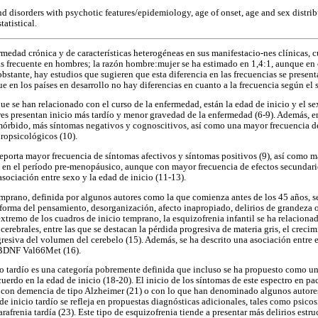
d disorders with psychotic features/epidemiology, age of onset, age and sex distrib
atistical.
medad crónica y de características heterogéneas en sus manifestacio-nes clínicas, c
ás frecuente en hombres; la razón hombre:mujer se ha estimado en 1,4:1, aunque en c
obstante, hay estudios que sugieren que esta diferencia en las frecuencias se presen
e en los países en desarrollo no hay diferencias en cuanto a la frecuencia según el s
que se han relacionado con el curso de la enfermedad, están la edad de inicio y el se
res presentan inicio más tardío y menor gravedad de la enfermedad (6-9). Además, 
órbido, más síntomas negativos y cognoscitivos, así como una mayor frecuencia d
uropsicológicos (10).
 reporta mayor frecuencia de síntomas afectivos y síntomas positivos (9), así como m
 en el período pre-menopáusico, aunque con mayor frecuencia de efectos secundario
sociación entre sexo y la edad de inicio (11-13).
emprano, definida por algunos autores como la que comienza antes de los 45 años, s
a forma del pensamiento, desorganización, afecto inapropiado, delirios de grandeza 
xtremo de los cuadros de inicio temprano, la esquizofrenia infantil se ha relacionad
erebrales, entre las que se destacan la pérdida progresiva de materia gris, el crecim
resiva del volumen del cerebelo (15). Además, se ha descrito una asociación entre e
 BDNF Val66Met (16).
 tardío es una categoría pobremente definida que incluso se ha propuesto como un
cuerdo en la edad de inicio (18-20). El inicio de los síntomas de este espectro en p
 con demencia de tipo Alzheimer (21) o con lo que han denominado algunos autores 
de inicio tardío se refleja en propuestas diagnósticas adicionales, tales como psicos
afrenia tardía (23). Este tipo de esquizofrenia tiende a presentar más delirios estr