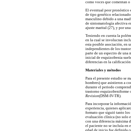
como voces que comentan o a
El eventual peor pronóstico 
de tipo genético relacionado
masculino debido a una madur
de sintomatología afectiva e
ajuste marital (27), y por u
Teniendo en cuenta la polémic
en la cual se involucran inclu
esta posible asociación, en 
independientes de los trasto
parte de un espectro de una 
inicial de esquizofrenia suel
diferencias en la calificaci
Materiales y métodos
Para el presente estudio se 
hombres) que asistieron a co
durante el periodo comprendi
trastorno esquizofreniforme 
Revision
(DSM-IV-TR).
Para incorporar la informació
experiencia, quienes aplicar
formato que siguió tanto los 
evaluación clínica (no solo e
con una diferencia máxima de
el paciente no se incluía en e
edad de inicio fue definida c