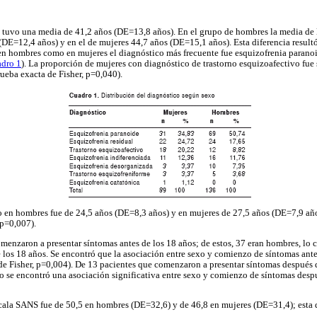
s tuvo una media de 41,2 años (DE=13,8 años). En el grupo de hombres la media de 
(DE=12,4 años) y en el de mujeres 44,7 años (DE=15,1 años). Esta diferencia resultó 
n hombres como en mujeres el diagnóstico más frecuente fue esquizofrenia paranoi
adro 1
). La proporción de mujeres con diagnóstico de trastorno esquizoafectivo fue 
ueba exacta de Fisher, p=0,040).
o en hombres fue de 24,5 años (DE=8,3 años) y en mujeres de 27,5 años (DE=7,9 años
 p=0,007).
omenzaron a presentar síntomas antes de los 18 años; de estos, 37 eran hombres, lo 
e los 18 años. Se encontró que la asociación entre sexo y comienzo de síntomas ante
 de Fisher, p=0,004). De 13 pacientes que comenzaron a presentar síntomas después 
o se encontró una asociación significativa entre sexo y comienzo de síntomas desp
cala SANS fue de 50,5 en hombres (DE=32,6) y de 46,8 en mujeres (DE=31,4); esta d