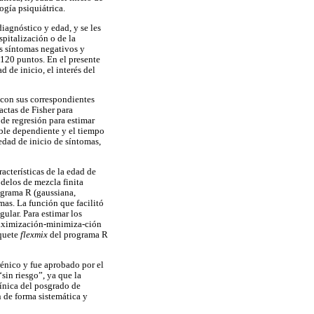
ogía psiquiátrica.
diagnóstico y edad, y se les
spitalización o de la
os síntomas negativos y
 120 puntos. En el presente
 de inicio, el interés del
o con sus correspondientes
actas de Fisher para
e regresión para estimar
able dependiente y el tiempo
edad de inicio de síntomas,
racterísticas de la edad de
delos de mezcla finita
ograma R (gaussiana,
mas. La función que facilitó
gular. Para estimar los
 maximización-minimiza-ción
aquete
flexmix
del programa R
rénico y fue aprobado por el
“sin riesgo”, ya que la
línica del posgrado de
n de forma sistemática y