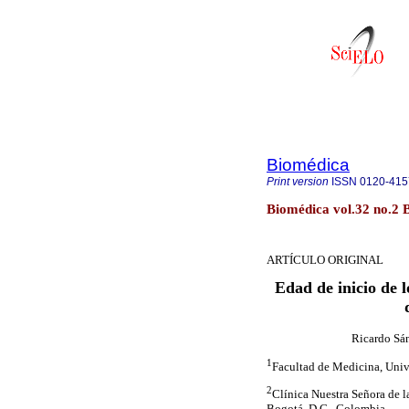
Biomédica
Print version
ISSN
0120-415
Biomédica vol.32 no.2 
ARTÍCULO ORIGINAL
Edad de inicio de l
Ricardo Sá
1
Facultad de Medicina, Uni
2
Clínica Nuestra Señora de 
Bogotá, D.C., Colombia