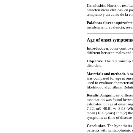
Conclusión.
Nuestros resultad
características clínicas, en 
temprano y un curso de la e
Palabras clave:
esquizofreni
incidencia, prevalencia, resu
Age of onset symptoms
Introduction.
Some controvers
different between males and 
Objective.
The relationship 
disorders.
Materials and methods.
A sa
was compared for age at ons
used to evaluate characterist
likelihood algorithms. Relat
Results.
A significant differ
association was found betwee
estimates for age at onset 
7.22; m3=40.01 +/- 3.98. Whe
mean (18.0 years) and (2) th
symptoms as time of disease 
Conclusion.
The hypothesis w
patients with schizophrenic 