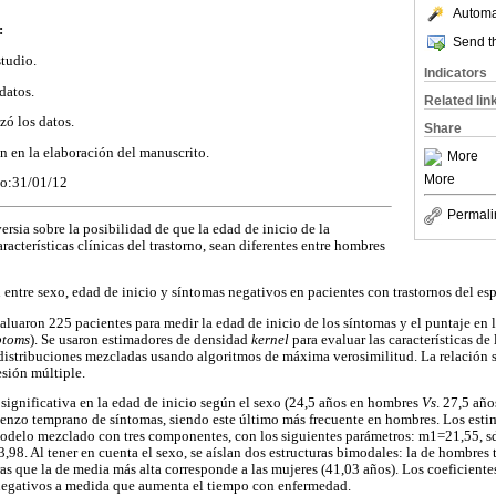
Automat
:
Send th
tudio.
Indicators
datos.
Related lin
zó los datos.
Share
on en la elaboración del manuscrito.
More
More
do:31/01/12
Permali
rsia sobre la posibilidad de que la edad de inicio de la
racterísticas clínicas del trastorno, sean diferentes entre hombres
 entre sexo, edad de inicio y síntomas negativos en pacientes con trastornos del es
aluaron 225 pacientes para medir la edad de inicio de los síntomas y el puntaje en 
ptoms
). Se usaron estimadores de densidad
kernel
para evaluar las características de 
 distribuciones mezcladas usando algoritmos de máxima verosimilitud. La relación
esión múltiple.
significativa en la edad de inicio según el sexo (24,5 años en hombres
Vs
. 27,5 año
enzo temprano de síntomas, siendo este último más frecuente en hombres. Los esti
modelo mezclado con tres componentes, con los siguientes parámetros: m1=21,55, 
98. Al tener en cuenta el sexo, se aíslan dos estructuras bimodales: la de hombres
as que la de media más alta corresponde a las mujeres (41,03 años). Los coeficiente
negativos a medida que aumenta el tiempo con enfermedad.