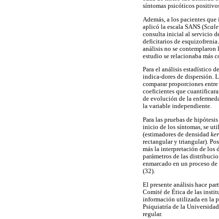
síntomas psicóticos positivos
Además, a los pacientes que i
aplicó la escala SANS (
Scale
consulta inicial al servicio
deficitarios de esquizofrenia
análisis no se contemplaron l
estudio se relacionaba más co
Para el análisis estadístico 
indica-dores de dispersión. L
comparar proporciones entre
coeficientes que cuantificara
de evolución de la enfermeda
la variable independiente.
Para las pruebas de hipótesis
inicio de los síntomas, se u
(estimadores de densidad
ker
rectangular y triangular). Po
más la interpretación de los d
parámetros de las distribuci
enmarcado en un proceso de 
(32).
El presente análisis hace par
Comité de Ética de las instit
información utilizada en la p
Psiquiatría de la Universida
regular.