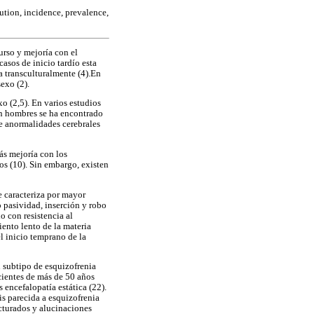
ution, incidence, prevalence,
urso y mejoría con el
asos de inicio tardío esta
ta transculturalmente (4).En
exo (2).
xo (2,5). En varios estudios
en hombres se ha encontrado
e anormalidades cerebrales
ás mejoría con los
s (10). Sin embargo, existen
e caracteriza por mayor
o pasividad, inserción y robo
o con resistencia al
iento lento de la materia
l inicio temprano de la
 subtipo de esquizofrenia
acientes de más de 50 años
encefalopatía estática (22).
is parecida a esquizofrenia
ucturados y alucinaciones