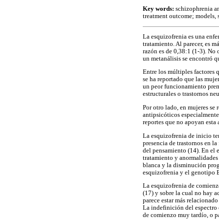
Key words:
schizophrenia an
treatment outcome; models, st
La esquizofrenia es una enfer
tratamiento. Al parecer, es m
razón es de 0,38:1 (1-3). No 
un metanálisis se encontró qu
Entre los múltiples factores 
se ha reportado que las muje
un peor funcionamiento prem
estructurales o trastornos ne
Por otro lado, en mujeres se
antipsicóticos especialmente
reportes que no apoyan esta a
La esquizofrenia de inicio t
presencia de trastornos en l
del pensamiento (14). En el e
tratamiento y anormalidades c
blanca y la disminución prog
esquizofrenia y el genotipo
La esquizofrenia de comienzo
(17) y sobre la cual no hay a
parece estar más relacionado
La indefinición del espectro 
de comienzo muy tardío, o par