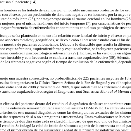
cusan al paciente (14).
en hombres se ha tratado de explicar por un posible mecanismo protector de los es
s con el sexo, por un predominio de síntomas negativos en hombres, por la mayor v
ación más lenta (25), por mayor exposición al trauma cerebral en los hombres (26
n mujeres, por el mismo fenómeno del inicio temprano (7), por características de p
na mayor frecuencia de enfermedades concomitantes con el uso patológico de sustanc
a que se ha planteado en torno a la relación entre la edad de inicio y el sexo en p
so aspectos raciales y geográficos, se llevó a cabo el presente estudio con el fin de 
una muestra de pacientes colombianos. Debido a lo discutible que resulta la difere
rnos esquizofrénicos, esquizofreniforme y esquizoafectivo, se incluyeron pacientes 
misma condición psicopatológica subyacente (29). Incluso, se ha visto que en algun
e ser inestable y con frecuencia se cambia a trastorno esquizoafectivo (30). Además, 
ón de los síntomas negativos según el tiempo de evolución de la enfermedad, depend
manejó una muestra consecutiva, no probabilística, de 225 pacientes mayores de 18 
nsulta de urgencias en la Clínica Nuestra Señora de la Paz de Bogotá y en el hospit
do entre abril de 2008 y diciembre de 2009, y que satisfacían los criterios de diagn
o trastorno esquizoafectivo, según el
Diagnostic and Statistical Manual of Mental 
n clínica del paciente dentro del estudio, el diagnóstico debía ser concordante ent
on una entrevista semi-estructurada usando el sistema DSM-IV-TR. La entrevista se
criterios de este manual diagnóstico como las descripciones textuales de los síntoma
n dar respuestas de sí o no a preguntas estructuradas). Estas evaluaciones se hicie
 tiempo de dos días entre cada evaluación. En caso de que solo uno de los clínicos
l estudio. Se indagó la edad de inicio de síntomas a partir de la entrevista con el pa
omo el primer evento de los siguientes: i) edad de la primera hospitalización psiquiát