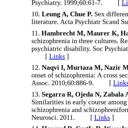
Psychiatry. 1999;60:61-7. [
Li
10.
Leung A, Chue P.
Sex differen
literature. Acta Psychiatr Scan
11.
Hambrecht M, Maurer K, Ha
schizophrenia in three cultures. R
psychiatric disability. Soc Psychi
[
Links
]
12.
Naqvi I, Murtaza M, Nazir 
onset of schizophrenia: A cross se
Assoc. 2010;60:886-9. [
Link
13.
Segarra R, Ojeda N, Zabala A
Similarities in early course amon
schizophrenia and schizophrenifor
Neurosci. 2011. [
Links
]