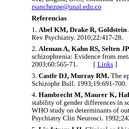
rsanchezpe@unal.edu.co
Referencias
1.
Abel KM, Drake R, Goldstein
Rev Psychiatry. 2010;22:417-
2.
Aleman A, Kahn RS, Selten JP
schizophrenia: Evidence from meta
2003;60:565-71. [
Links
]
3.
Castle DJ, Murray RM.
The ep
Schizophr Bull. 1993;19:691-
4.
Hambrecht M, Maurer K, Hafn
stability of gender differences in 
WHO study on determinants of out
Psychiatry Clin Neurosci. 1992