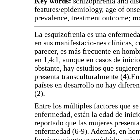
Key words:
schizophrenia and dis
features/epidemiology, age of onset
prevalence, treatment outcome; mod
La esquizofrenia es una enfermedad
en sus manifestacio-nes clínicas, c
parecer, es más frecuente en homb
en 1,4:1, aunque en casos de inicio
obstante, hay estudios que sugieren
presenta transculturalmente (4).En
países en desarrollo no hay diferen
(2).
Entre los múltiples factores que se
enfermedad, están la edad de inicio
reportado que las mujeres presenta
enfermedad (6-9). Además, en hom
funcionamiento premórbido, más sí