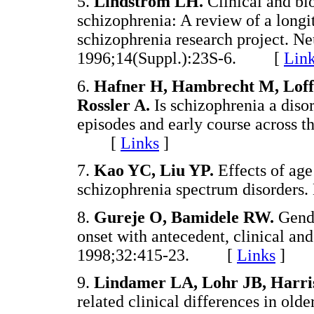
5.
Lindstrom LH.
Clinical and bi
schizophrenia: A review of a longi
schizophrenia research project. 
1996;14(Suppl.):23S-6. [
Lin
6.
Hafner H, Hambrecht M, Loff
Rossler A.
Is schizophrenia a disor
episodes and early course across t
[
Links
]
7.
Kao YC, Liu YP.
Effects of age 
schizophrenia spectrum disorde
8.
Gureje O, Bamidele RW.
Gende
onset with antecedent, clinical an
1998;32:415-23. [
Links
]
9.
Lindamer LA, Lohr JB, Harri
related clinical differences in olde