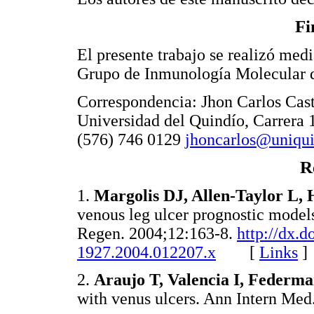
Fi
El presente trabajo se realizó medi
Grupo de Inmunología Molecular d
Correspondencia: Jhon Carlos Cast
Universidad del Quindío, Carrera 
(576) 746 0129
jhoncarlos@uniqui
R
1.
Margolis DJ, Allen-Taylor L, 
venous leg ulcer prognostic mode
Regen. 2004;12:163-8.
http://dx.d
1927.2004.012207.x
[
Links
]
2.
Araujo T, Valencia I, Federm
with venus ulcers. Ann Intern 