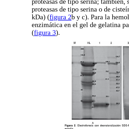
proteasas de tipo serina; también, 
proteasas de tipo serina o de ciste
kDa) (
figura 2
b y c). Para la hemol
enzimática en el gel de gelatina pa
(
figura 3
).