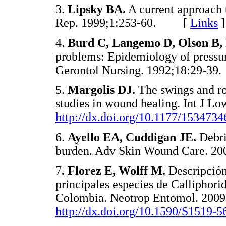
3.
Lipsky BA.
A current approach t
Rep. 1999;1:253-60. [
Links
]
4.
Burd C, Langemo D, Olson B, 
problems: Epidemiology of pressure 
Gerontol Nursing. 1992;18:29
5.
Margolis DJ.
The swings and ro
studies in wound healing. Int J L
http://dx.doi.org/10.1177/153473
6.
Ayello EA, Cuddigan JE.
Debri
burden. Adv Skin Wound Care. 
7
. Florez E, Wolff M.
Descripción 
principales especies de Calliphori
Colombia. Neotrop Entomol. 2009
http://dx.doi.org/10.1590/S1519