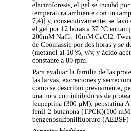
electroforesis, el gel se incubó po
temperatura ambiente con un tamp
7,4)] y, consecutivamente, se lavó 
el gel por 12 horas a 37 °C en ta
200mM NaCl, 10mM CaCl2, Tween 2
de Coomassie por dos horas y se d
(metanol al 10 %, v/v, y ácido acét
constante a 80 rpm.
Para evaluar la familia de las prot
las larvas, excreciones y secrecio
como se describió previamente, pe
una hora con inhibidores de prot
leupeptina (300 µM), pepstatina A
fenil-2-butanona (TPCK)(100 mM) 
benzenosulfonilfluoruro (AEBSF)
Aspectos bioéticos