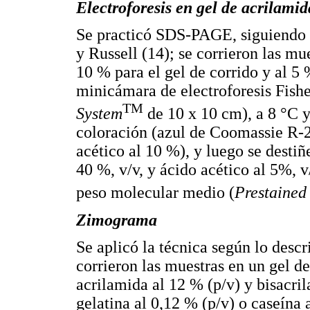
Electroforesis en gel de acrilami
Se practicó SDS-PAGE, siguiendo 
y Russell (14); se corrieron las mu
10 % para el gel de corrido y al 5 
minicámara de electroforesis Fishe
TM
System
de 10 x 10 cm), a 8 °C y
coloración (azul de Coomassie R-2
acético al 10 %), y luego se desti
40 %, v/v, y ácido acético al 5%, 
peso molecular medio (
Prestaine
Zimograma
Se aplicó la técnica según lo descr
corrieron las muestras en un gel de
acrilamida al 12 % (p/v) y bisacri
gelatina al 0,12 % (p/v) o caseína 