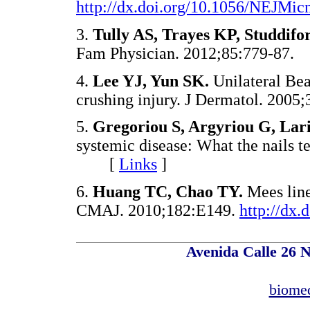
http://dx.doi.org/10.1056/NEJMi
3.
Tully AS, Trayes KP, Studdifo
Fam Physician. 2012;85:779-8
4.
Lee YJ, Yun SK.
Unilateral Bea
crushing injury. J Dermatol. 2
5.
Gregoriou S, Argyriou G, Lar
systemic disease: What the nails t
[
Links
]
6.
Huang TC, Chao TY.
Mees line
CMAJ. 2010;182:E149.
http://dx.
Avenida Calle 26 N
biome