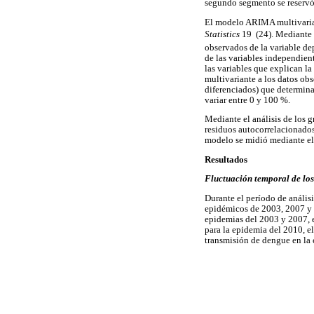
segundo segmento se reservó 
El modelo ARIMA multivaria
Statistics
19  (24). Mediante
observados de la variable de
de las variables independie
las variables que explican l
multivariante a los datos obs
diferenciados) que determina
variar entre 0 y 100 %.
Mediante el análisis de los g
residuos autocorrelacionados
modelo se midió mediante el c
Resultados
Fluctuación temporal de los
Durante el período de anális
epidémicos de 2003, 2007 y
epidemias del 2003 y 2007, 
para la epidemia del 2010, e
transmisión de dengue en la 