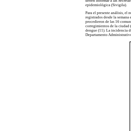
deben informar a las Secretar
epidemiológica (Sivigila).
Para el presente análisis, el
registrados desde la semana 
procedieron de las 16 comuna
corregimientos de la ciudad 
dengue (11). La incidencia d
Departamento Administrativo 