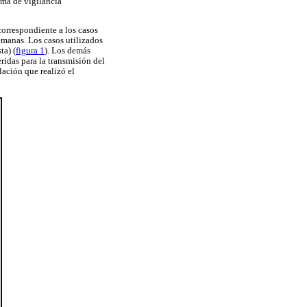
ema de vigilancia
correspondiente a los casos
emanas. Los casos utilizados
ta) (
figura 1
). Los demás
idas para la transmisión del
ación que realizó el