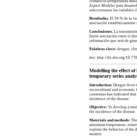
climáticos (temperatura máxi
Expert Modeler
para desarr
seleccionaron las variables c
Resultados.
El 34 % de la va
asociación estadísticamente 
Conclusiones.
La transmisión
fuerte asociación entre el d
información que será de gran 
Palabras clave:
dengue, cli
doi: http://dx.doi.org/10.7
Modelling the effect of
temporary series analy
Introduction:
Dengue fever i
sociocultural and economic fa
consensus has indicated that
incidence of the disease.
Objective:
To develop a mode
the incidence of the disease.
Materials and methods:
The
minimum temperature, relativ
explain the behavior of the 
models.