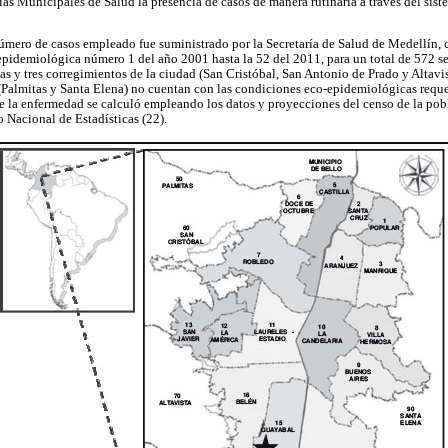
ías Municipales de Salud la presencia de casos de manera rutinaria a través del sist
 número de casos empleado fue suministrado por la Secretaría de Salud de Medellín, 
epidemiológica número 1 del año 2001 hasta la 52 del 2011, para un total de 572 s
s y tres corregimientos de la ciudad (San Cristóbal, San Antonio de Prado y Altavis
(Palmitas y Santa Elena) no cuentan con las condiciones eco-epidemiológicas requer
e la enfermedad se calculó empleando los datos y proyecciones del censo de la pobl
Nacional de Estadísticas (22).