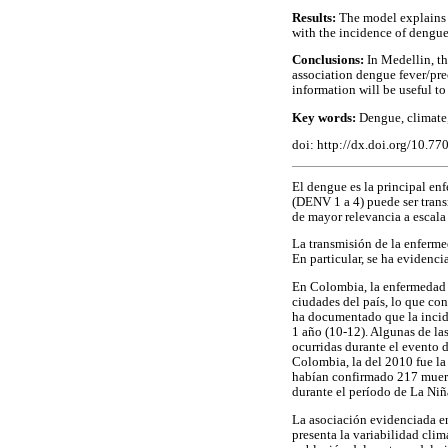
Results:
The model explains 3
with the incidence of dengue
Conclusions:
In Medellin, th
association dengue fever/pre
information will be useful to
Key words:
Dengue, climate,
doi: http://dx.doi.org/10.7
El dengue es la principal enf
(DENV 1 a 4) puede ser trans
de mayor relevancia a escala
La transmisión de la enferme
En particular, se ha evidenci
En Colombia, la enfermedad s
ciudades del país, lo que co
ha documentado que la incide
1 año (10-12). Algunas de la
ocurridas durante el evento 
Colombia, la del 2010 fue la
habían confirmado 217 muert
durante el período de La Niñ
La asociación evidenciada en
presenta la variabilidad clim