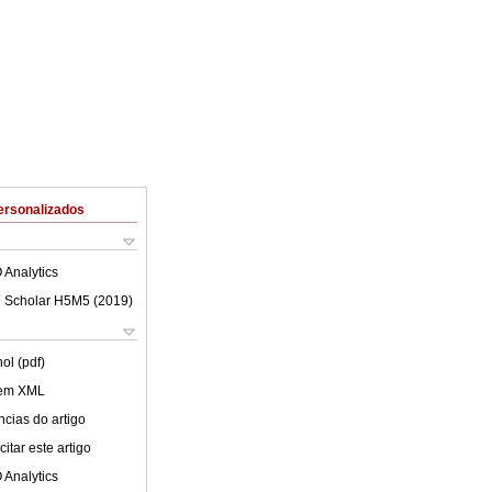
ersonalizados
 Analytics
 Scholar H5M5 (
2019
)
ol (pdf)
 em XML
cias do artigo
itar este artigo
 Analytics