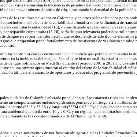
irus que este transmite (6,10,14). Los incrementos en la temperatura ambiental dism
seco del virus y aumentan la frecuencia de picadura del vector, mientras que un in
ción de un mayor número de sitios de cría, aumentando la densidad de la población d
portes de los estudios realizados en Colombia y en otros países afectados por la pro
 el conocimiento del efecto de la variabilidad climática sobre la dinámica de trans
na para controlar la enfermedad (16), y considerando que las principales estrategia
y participación comunitaria (17-20), sería de gran relevancia poder desarrollar in
 de dengue en el país. La información que se desprende de este tipo de elementos p
tegias que propendan por el fortalecimiento de los sistemas de vigilancia en salud 
su control.
tudio fue contribuir con la construcción de un modelo que permita comprender la di
ntos en la incidencia del dengue. Para ello, se hizo un análisis estadístico de la a
sos de dengue notificados en Medellín durante el período 2001 a 2011, incluyendo 
tituye en una primera aproximación al estudio del efecto de la variabilidad climátic
rmación útil para el desarrollo de oportunos y adecuados programas de prevención 
ipales ciudades de Colombia afectada por el dengue. Las caracterís-ticas eco-epide
sente un comportamiento endemo-epidémico, poniendo en riesgo a 2,3 millones de 
ás, la latitud (6°13 ¢ 55 ² N) y longitud (75°34 ¢ 05 ² O) de la ciudad dan como re
ura ambiental que oscila entre 16 y 28 °C, y un régimen de precipitación medio an
 alteran durante la los eventos climáticos de El Niño o La Niña (9).
dengue grave son eventos de notificación obligatoria, y las Unidades Primarias G