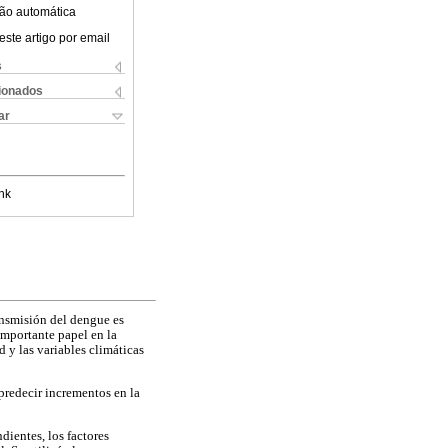
ão automática
este artigo por email
s
cionados
ar
nk
ansmisión del dengue es
importante papel en la
 y las variables climáticas
redecir incrementos en la
ientes, los factores