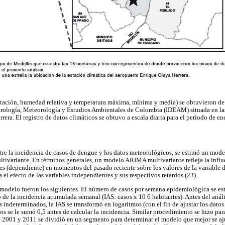
itación, humedad relativa y temperatura máxima, mínima y media) se obtuvieron de 
idrología, Meteorología y Estudios Ambientales de Colombia (IDEAM) situada en las
rera. El registro de datos climáticos se obtuvo a escala diaria para el período de e
entre la incidencia de casos de dengue y los datos meteorológicos, se estimó un mod
variante. En términos generales, un modelo ARIMA multivariante refleja la influen
bles (dependiente) en momentos del pasado reciente sobre los valores de la variable
el efecto de las variables independientes y sus respectivos retardos (23).
l modelo fueron los siguientes. El número de casos por semana epidemiológica se es
de la incidencia acumulada semanal (IAS: casos x 10 6 habitantes). Antes del anális
s indeterminados, la IAS se transformó en logaritmos (con el fin de ajustar los datos
os se le sumó 0,5 antes de calcular la incidencia. Similar procedimiento se hizo para
2001 y 2011 se dividió en un segmento para determinar el modelo que mejor se aju