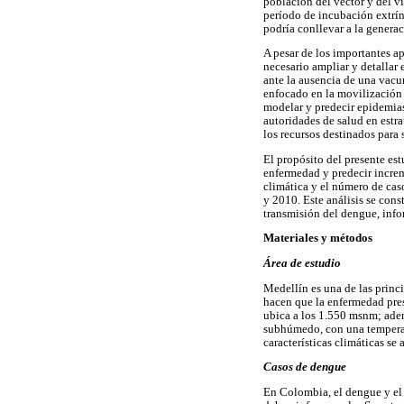
población del vector y del v
período de incubación extrín
podría conllevar a la genera
A pesar de los importantes a
necesario ampliar y detallar
ante la ausencia de una vacu
enfocado en la movilización 
modelar y predecir epidemias
autoridades de salud en estra
los recursos destinados para 
El propósito del presente es
enfermedad y predecir increme
climática y el número de ca
y 2010. Este análisis se cons
transmisión del dengue, info
Materiales y métodos
Área de estudio
Medellín es una de las princ
hacen que la enfermedad pre
ubica a los 1.550 msnm; adem
subhúmedo, con una temperat
características climáticas se
Casos de dengue
En Colombia, el dengue y el 