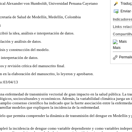
Traduç
pical Alexander von Humboldt, Universidad Peruana Cayetano
Enviar 
retaría de Salud de Medellín, Medellín, Colombia
Indicadore
:
Links rela
bió la idea, análisis e interpretación de datos.
Compartilh
lación y análisis de datos.
Mais
Mais
isis y construcción del modelo.
Permali
e interpretación de datos.
os y revisión crítica del manuscrito final.
on en la elaboración del manuscrito, lo leyeron y aprobaron.
do:03/04/13
na enfermedad de transmisión vectorial de gran impacto en la salud pública. La tr
lógicos, socioculturales y económicos. Además, la variabilidad climática juega un 
amplio consenso científico ha indicado que la fuerte asociación entre la enfermedad
arrollar modelos que expliquen la incidencia de la enfermedad.
elo que permita comprender la dinámica de transmisión del dengue en Medellín y p
pleó la incidencia de dengue como variable dependiente y como variables independ