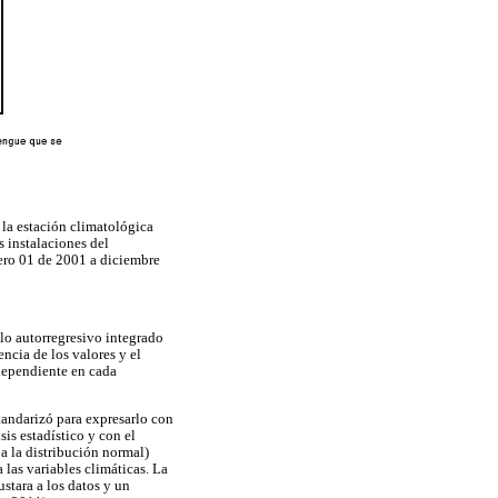
la estación climatológica
 instalaciones del
nero 01 de 2001 a diciembre
elo autorregresivo integrado
cia de los valores y el
 dependiente en cada
tandarizó para expresarlo con
is estadístico y con el
 a la distribución normal)
 las variables climáticas. La
stara a los datos y un