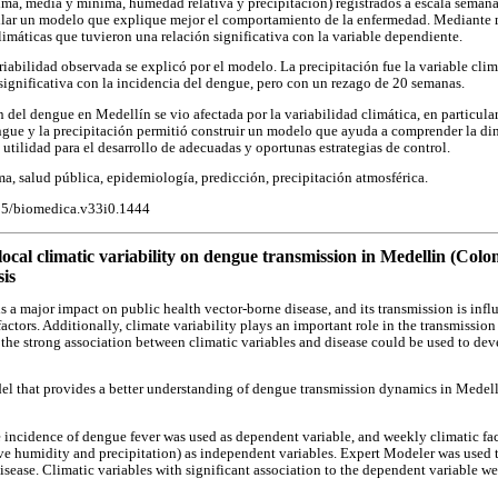
ma, media y mínima, humedad relativa y precipitación) registrados a escala semanal
ollar un modelo que explique mejor el comportamiento de la enfermedad. Mediant
limáticas que tuvieron una relación significativa con la variable dependiente.
riabilidad observada se explicó por el modelo. La precipitación fue la variable cli
significativa con la incidencia del dengue, pero con un rezago de 20 semanas.
 del dengue en Medellín se vio afectada por la variabilidad climática, en particular,
engue y la precipitación permitió construir un modelo que ayuda a comprender la di
utilidad para el desarrollo de adecuadas y oportunas estrategias de control.
ma, salud pública, epidemiología, predicción, precipitación atmosférica.
705/biomedica.v33i0.1444
 local climatic variability on dengue transmission in Medellin (Co
sis
s a major impact on public health vector-borne disease, and its transmission is inf
ctors. Additionally, climate variability plays an important role in the transmission
 the strong association between climatic variables and disease could be used to de
l that provides a better understanding of dengue transmission dynamics in Medelli
 incidence of dengue fever was used as dependent variable, and weekly climatic 
e humidity and precipitation) as independent variables. Expert Modeler was used t
disease. Climatic variables with significant association to the dependent variable