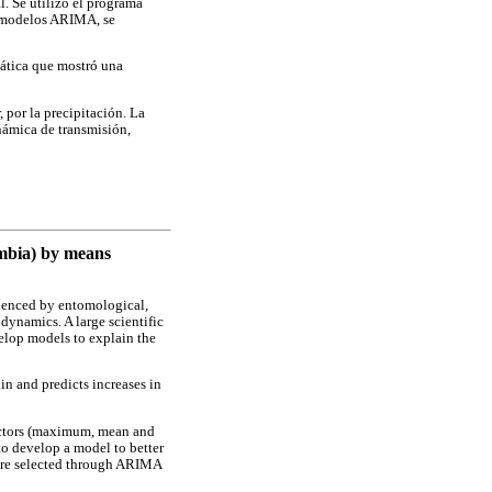
. Se utilizó el programa
e modelos ARIMA, se
mática que mostró una
 por la precipitación. La
námica de transmisión,
lombia) by means
luenced by entomological,
 dynamics. A large scientific
velop models to explain the
n and predicts increases in
factors (maximum, mean and
o develop a model to better
 were selected through ARIMA