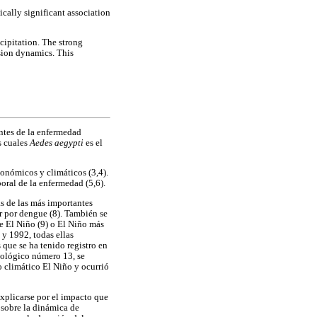
ically significant association
cipitation. The strong
sion dynamics. This
antes de la enfermedad
os cuales
Aedes aegypti
es el
conómicos y climáticos (3,4).
oral de la enfermedad (5,6).
s de las más importantes
r por dengue (8). También se
e El Niño (9) o El Niño más
 y 1992, todas ellas
 que se ha tenido registro en
miológico número 13, se
 climático El Niño y ocurrió
explicarse por el impacto que
, sobre la dinámica de