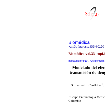
Biomédica
versão impressa
ISSN
0120
Biomédica vol.33 supl.
https://doi.org/10.7705/biomedi
Modelado del efect
transmisión de den
1
Guillermo L. Rúa-Uribe
,
1
Grupo Entomología Médica,
Colombia