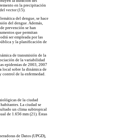
inuyen la duración del
cremento en la precipitación
el vector (15).
blemática del dengue, se hace
misión del dengue. Además,
s de prevención se han
strumentos que permitan
odrá ser empleada por las
pública y la planificación de
námica de transmisión de la
sociación de la variabilidad
las epidemias de 2003, 2007
a local sobre la dinámica de
y control de la enfermedad.
miológicas de la ciudad
habitantes. La ciudad se
sultado un clima subtropical
ual de 1.656 mm (21). Estas
eneradoras de Datos (UPGD),