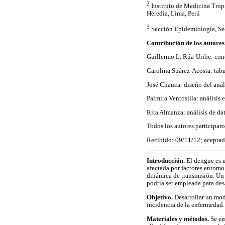
2
Instituto de Medicina Tro
Heredia, Lima, Perú
3
Sección Epidemiología, Sec
Contribución de los autores
Guillermo L. Rúa-Uribe: conci
Carolina Suárez-Acosta: tabu
José Chauca: diseño del anál
Palmira Ventosilla: análisis 
Rita Almanza: análisis de dat
Todos los autores participar
Recibido: 09/11/12; acepta
Introducción.
El dengue es u
afectada por factores entomo
dinámica de transmisión. Un 
podría ser empleada para des
Objetivo.
Desarrollar un mod
incidencia de la enfermedad.
Materiales y métodos.
Se em