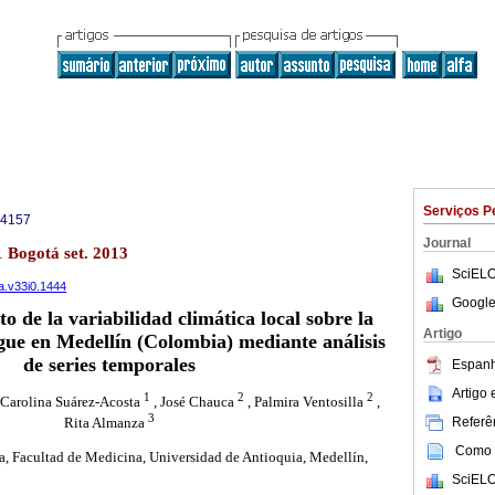
Serviços P
-4157
Journal
1 Bogotá set. 2013
SciELO
ca.v33i0.1444
Google
o de la variabilidad climática local sobre la
Artigo
gue en Medellín (Colombia) mediante análisis
de series temporales
Espanh
Artigo
1
2
2
 Carolina Suárez-Acosta
, José Chauca
, Palmira Ventosilla
,
3
Referên
Rita Almanza
Como c
 Facultad de Medicina, Universidad de Antioquia, Medellín,
SciELO