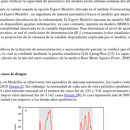
para verificar la capacidad de pronóstico del modelo (ocho últimas semanas del a
nte se estimó usando la opción
Expert Modeler
ubicada en el módulo
Forescastin
 el
Expert Modeler
, un algoritmo de manera automática busca el modelo que mejor s
pendiente (incidencia de la enfermedad). El
Expert Modeler
muestra un modelo ARI
ntes disponibles aportan información; en caso contrario, muestra un modelo ARIMA 
a variabilidad observada en la variable dependiente. Para determinar el nivel de a
ervados, se usó el coeficiente de determinación (R 2 ) estacionario (valor estadísti
 la proporción de la varianza de la variable dependiente explicada por el modelo; e
ráficos de la función de autocorrelación y autocorrelación parcial, se verificó que 
, lo cual se confirmó mediante la prueba estadística Q de Ljung-Box (23). La capac
álculo de la raíz del error cuadrático de la media (
Root Mean Square Error
, RMS
 casos de dengue
is, en Medellín se observaron tres episodios de máxima transmisión, los cuales corr
 2010 (
figura 2
). Sin embargo, la intensidad de cada uno de estos períodos epidémico
el valor máximo mensual en el número de casos fue de 332 y 316, respectivamente 
l mayor valor mensual fue de 3.142 casos (
figura 2
B), lo cual representó más de 90
ciudad con respecto a los demás años epidémicos.