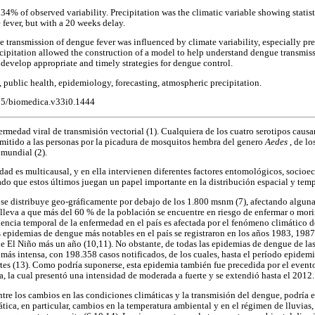
4% of observed variability. Precipitation was the climatic variable showing statist
 fever, but with a 20 weeks delay.
e transmission of dengue fever was influenced by climate variability, especially pre
cipitation allowed the construction of a model to help understand dengue transmis
 develop appropriate and timely strategies for dengue control.
 public health, epidemiology, forecasting, atmospheric precipitation.
705/biomedica.v33i0.1444
ermedad viral de transmisión vectorial (1). Cualquiera de los cuatro serotipos caus
mitido a las personas por la picadura de mosquitos hembra del genero
Aedes
, de l
 mundial (2).
dad es multicausal, y en ella intervienen diferentes factores entomológicos, socioe
ado que estos últimos juegan un papel importante en la distribución espacial y temp
e distribuye geo-gráficamente por debajo de los 1.800 msnm (7), afectando alguna
nlleva a que más del 60 % de la población se encuentre en riesgo de enfermar o mori
ncia temporal de la enfermedad en el país es afectada por el fenómeno climático d
s epidemias de dengue más notables en el país se registraron en los años 1983, 1987
de El Niño más un año (10,11). No obstante, de todas las epidemias de dengue de las
 más intensa, con 198.358 casos notificados, de los cuales, hasta el período epide
es (13). Como podría suponerse, esta epidemia también fue precedida por el evento
a, la cual presentó una intensidad de moderada a fuerte y se extendió hasta el 2012.
tre los cambios en las condiciones climáticas y la transmisión del dengue, podría 
ática, en particular, cambios en la temperatura ambiental y en el régimen de lluvias