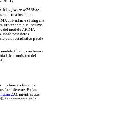
ño 2011).
g
del
software
IBM SPSS
e ajuste a los datos
MA univariante si ninguna
multivariante que incluye
juste del modelo ARIMA
co usado para datos
ste valor estadístico puede
el modelo final no incluyese
idad de pronóstico del
E).
espondieron a los años
s fue diferente. En las
(
figura 2
A); mientras que
0 % de incremento en la