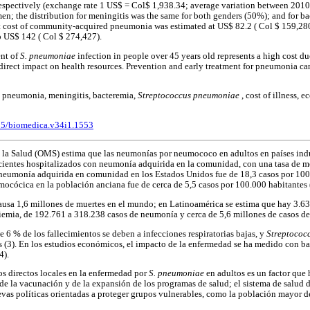
respectively (exchange rate 1 US$ = Col$ 1,938.34; average variation between 201
 the distribution for meningitis was the same for both genders (50%); and for 
cost of community-acquired pneumonia was estimated at US$ 82.2 ( Col $ 159,280 )
to US$ 142 ( Col $ 274,427).
nt of
S. pneumoniae
infection in people over 45 years old represents a high cost du
 direct impact on health resources. Prevention and early treatment for pneumonia ca
s, pneumonia, meningitis, bacteremia,
Streptococcus pneumoniae
, cost of illness, 
705/biomedica.v34i1.1553
la Salud (OMS) estima que las neumonías por neumococo en adultos en países indus
cientes hospitalizados con neumonía adquirida en la comunidad, con una tasa de mo
 neumonía adquirida en comunidad en los Estados Unidos fue de 18,3 casos por 100.
cócica en la población anciana fue de cerca de 5,5 casos por 100.000 habitantes 
ausa 1,6 millones de muertes en el mundo; en Latinoamérica se estima que hay 3.63
iemia, de 192.761 a 318.238 casos de neumonía y cerca de 5,6 millones de casos de o
e 6 % de los fallecimientos se deben a infecciones respiratorias bajas, y
Streptococ
s (3). En los estudios económicos, el impacto de la enfermedad se ha medido con ba
4).
os directos locales en la enfermedad por
S. pneumoniae
en adultos es un factor que 
de la vacunación y de la expansión de los programas de salud; el sistema de salud 
evas políticas orientadas a proteger grupos vulnerables, como la población mayor d