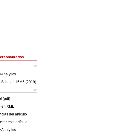
Personalizados
 Analytics
 Scholar H5M5 (
2019
)
l (pdf)
lo en XML
cias del artículo
itar este artículo
 Analytics