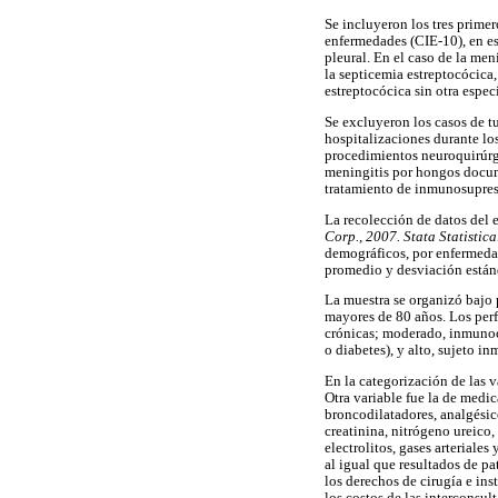
Se incluyeron los tres primer
enfermedades (CIE-10), en e
pleural. En el caso de la men
la septicemia estreptocócica
estreptocócica sin otra espec
Se excluyeron los casos de t
hospitalizaciones durante los
procedimientos neuroquirúrgi
meningitis por hongos docume
tratamiento de inmunosupresi
La recolección de datos del e
Corp., 2007. Stata Statistic
demográficos, por enfermedad
promedio y desviación están
La muestra se organizó bajo 
mayores de 80 años. Los perf
crónicas; moderado, inmunoc
o diabetes), y alto, sujeto 
En la categorización de las v
Otra variable fue la de medic
broncodilatadores, analgésic
creatinina, nitrógeno ureico,
electrolitos, gases arteriale
al igual que resultados de p
los derechos de cirugía e in
los costos de las interconsult