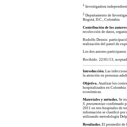
1
Investigadora independient
2
Departamento de Investigac
Bogotá, D.C., Colombia
Contribución de los autore
recolección de datos, organiz
Rodolfo Dennis: participació
realización del panel de exp
Los dos autores participaron 
Recibido: 22/01/13; acepta
Introducción.
Las infeccion
la atención en personas adul
Objetivo.
Analizar los cost
hospitalizados en Colombia y
económicas.
Materiales y métodos.
Se re
S. pneumoniae
confirmado po
2011 en tres hospitales de te
información se clasificó por 
utilizando metodología Delph
Resultados.
El promedio de 