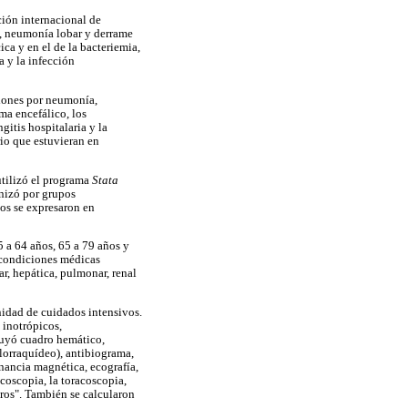
ción internacional de
s, neumonía lobar y derrame
ca y en el de la bacteriemia,
a y la infección
ciones por neumonía,
ma encefálico, los
itis hospitalaria y la
io que estuvieran en
utilizó el programa
Stata
nizó por grupos
tos se expresaron en
5 a 64 años, 65 a 79 años y
n condiciones médicas
, hepática, pulmonar, renal
unidad de cuidados intensivos.
 inotrópicos,
cluyó cuadro hemático,
alorraquídeo), antibiograma,
onancia magnética, ecografía,
coscopia, la toracoscopia,
tros". También se calcularon