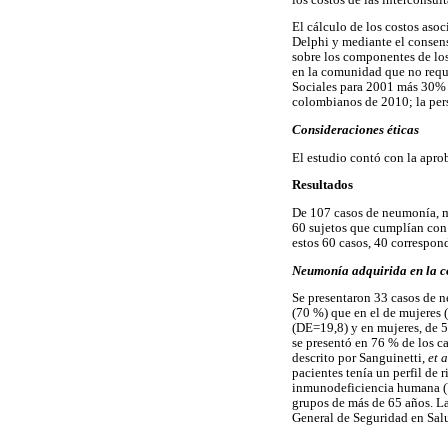
El cálculo de los costos aso
Delphi y mediante el consens
sobre los componentes de los
en la comunidad que no requi
Sociales para 2001 más 30% c
colombianos de 2010; la persp
Consideraciones éticas
El estudio contó con la aprob
Resultados
De 107 casos de neumonía, men
60 sujetos que cumplían con 
estos 60 casos, 40 correspon
Neumonía adquirida en la 
Se presentaron 33 casos de 
(70 %) que en el de mujeres
(DE=19,8) y en mujeres, de 5
se presentó en 76 % de los c
descrito por Sanguinetti,
et a
pacientes tenía un perfil de 
inmunodeficiencia humana (V
grupos de más de 65 años. Las
General de Seguridad en Sal