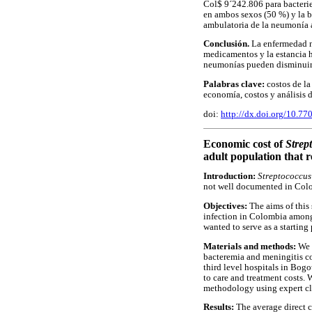
Col$ 9´242.806 para bacterie
en ambos sexos (50 %) y la b
ambulatoria de la neumonía 
Conclusión.
La enfermedad n
medicamentos y la estancia h
neumonías pueden disminuir 
Palabras clave:
costos de l
economía, costos y análisis 
doi:
http://dx.doi.org/10.7
Economic cost of
Strep
adult population that 
Introduction:
Streptococcu
not well documented in Colom
Objectives:
The aims of this
infection in Colombia among
wanted to serve as a starting
Materials and methods:
We 
bacteremia and meningitis co
third level hospitals in Bog
to care and treatment costs.
methodology using expert cl
Results:
The average direct 