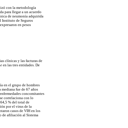
lizó con la metodología
da para llegar a un acuerdo
línica de neumonía adquirida
l Instituto de Seguros
 expresaron en pesos
s clínicas y las facturas de
ae
en las tres entidades. De
ía en el grupo de hombres
a mediana fue de 67 años
s enfermedades concomitantes
 se correlaciona con lo
64,5 % del total de
ión por el virus de la
taron casos de VIH en los
o de afiliación al Sistema