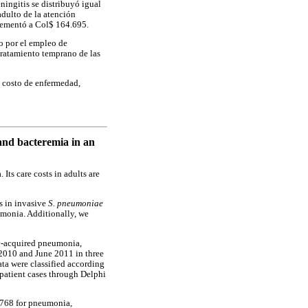
ingitis se distribuyó igual
adulto de la atención
crementó a Col$ 164.695.
o por el empleo de
tratamiento temprano de las
, costo de enfermedad,
nd bacteremia in an
Its care costs in adults are
s in invasive
S. pneumoniae
umonia. Additionally, we
-acquired pneumonia,
 2010 and June 2011 in three
ata were classified according
tpatient cases through Delphi
,768 for pneumonia,