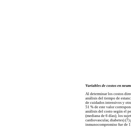
Variables de costos en neu
Al determinar los costos dir
análisis del tiempo de estanc
de cuidados intensivos y otr
51 % de este valor correspond
análisis del costo según el p
(mediana de 6 días); los suj
cardiovascular, diabetes) (7)
inmunocompromiso fue de 17