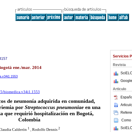
Servicios 
4157
Revista
Bogotá ene./mar. 2014
SciELO
ca.v34i1.1553
Google
Articulo
705/biomedica.v34i1.1553
Españo
cos de neumonía adquirida en comunidad,
Articu
eriemia por
Streptococcus pneumoniae
en una
a que requirió hospitalización en Bogotá,
Referen
Colombia
Como c
SciELO
1
2
Claudia Calderón
, Rodolfo Dennis