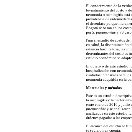
El conocimiento de la verdad
levantamiento del costo y de
neumonía o meningitis está 
prevalencia de enfermedades
el desenlace porque incremen
Bogotá se basan en los cost
por
S.
pneumoniae
y 73 caso
Para el estudio de costos de
en salud, la discriminación 
estancia hospitalaria, las co
determinantes del costo es i
estudio económico se adapte a
El objetivo de este estudio f
hospitalizados con neumonía
cuidados intensivos para los 
neumonía adquirida en la com
Materiales y métodos
Este es un estudio descriptiv
la meningitis y la bacteriem
entre enero de 2010 y junio d
pneumoniae
y se analizaron 
analizados en este estudio fu
órdenes pagadas a las empres
El alcance del estudio se fi
se tuvieron en cuenta.