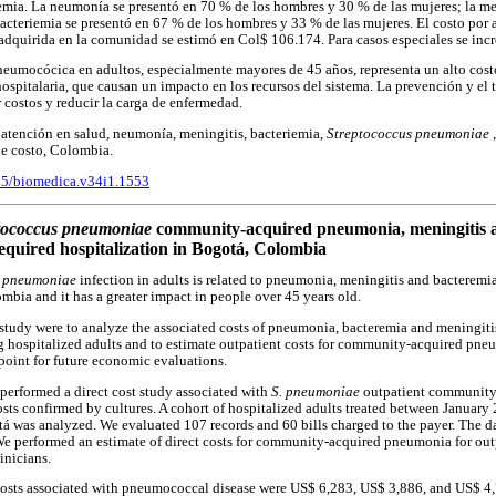
mia. La neumonía se presentó en 70 % de los hombres y 30 % de las mujeres; la men
acteriemia se presentó en 67 % de los hombres y 33 % de las mujeres. El costo por 
adquirida en la comunidad se estimó en Col$ 106.174. Para casos especiales se in
eumocócica en adultos, especialmente mayores de 45 años, representa un alto cost
ospitalaria, que causan un impacto en los recursos del sistema. La prevención y el 
costos y reducir la carga de enfermedad.
a atención en salud, neumonía, meningitis, bacteriemia,
Streptococcus pneumoniae
de costo, Colombia.
705/biomedica.v34i1.1553
tococcus pneumoniae
community-acquired pneumonia, meningitis a
required hospitalization in Bogotá, Colombia
s pneumoniae
infection in adults is related to pneumonia, meningitis and bacteremia. 
bia and it has a greater impact in people over 45 years old.
 study were to analyze the associated costs of pneumonia, bacteremia and meningiti
 hospitalized adults and to estimate outpatient costs for community-acquired pne
 point for future economic evaluations.
performed a direct cost study associated with
S. pneumoniae
outpatient community
sts confirmed by cultures. A cohort of hospitalized adults treated between January
otá was analyzed. We evaluated 107 records and 60 bills charged to the payer. The d
 We performed an estimate of direct costs for community-acquired pneumonia for ou
inicians.
costs associated with pneumococcal disease were US$ 6,283, US$ 3,886, and US$ 4