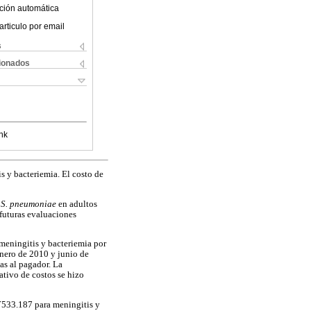
ción automática
articulo por email
s
cionados
nk
s y bacteriemia. El costo de
r
S. pneumoniae
en adultos
 futuras evaluaciones
meningitis y bacteriemia por
enero de 2010 y junio de
as al pagador. La
ativo de costos se hizo
´533.187 para meningitis y