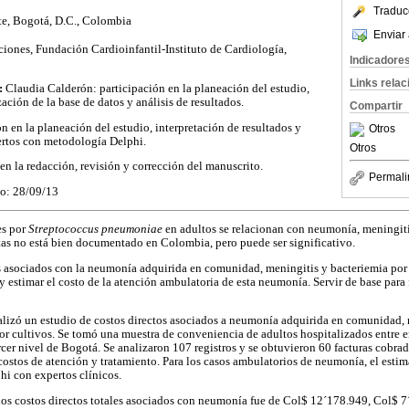
Traduc
e, Bogotá, D.C., Colombia
Enviar 
iones, Fundación Cardioinfantil-Instituto de Cardiología,
Indicadore
Links rela
s:
Claudia Calderón: participación en la planeación del estudio,
ación de la base de datos y análisis de resultados.
Compartir
n en la planeación del estudio, interpretación de resultados y
Otros
ertos con metodología Delphi.
Otros
en la redacción, revisión y corrección del manuscrito.
Permali
do: 28/09/13
es por
Streptococcus pneumoniae
en adultos se relacionan con neumonía, meningiti
tas no está bien documentado en Colombia, pero puede ser significativo.
os asociados con la neumonía adquirida en comunidad, meningitis y bacteriemia po
 estimar el costo de la atención ambulatoria de esta neumonía. Servir de base para
alizó un estudio de costos directos asociados a neumonía adquirida en comunidad, 
r cultivos. Se tomó una muestra de conveniencia de adultos hospitalizados entre 
rcer nivel de Bogotá. Se analizaron 107 registros y se obtuvieron 60 facturas cobrad
costos de atención y tratamiento. Para los casos ambulatorios de neumonía, el estim
i con expertos clínicos.
los costos directos totales asociados con neumonía fue de Col$ 12´178.949, Col$ 7