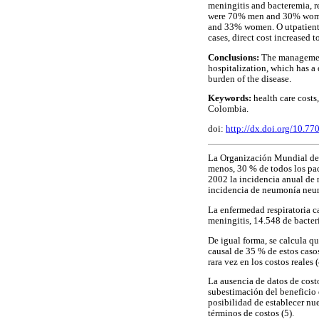
meningitis and bacteremia, 
were 70% men and 30% women;
and 33% women. O utpatient 
cases, direct cost increased 
Conclusions:
The manageme
hospitalization, which has a
burden of the disease.
Keywords:
health care cost
Colombia.
doi:
http://dx.doi.org/10.7
La Organización Mundial de 
menos, 30 % de todos los pa
2002 la incidencia anual de
incidencia de neumonía neumo
La enfermedad respiratoria c
meningitis, 14.548 de bacter
De igual forma, se calcula qu
causal de 35 % de estos caso
rara vez en los costos reales (
La ausencia de datos de cost
subestimación del beneficio 
posibilidad de establecer nu
términos de costos (5).