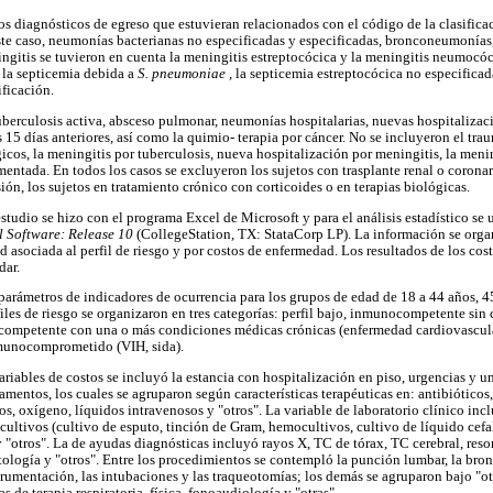
os diagnósticos de egreso que estuvieran relacionados con el código de la clasifica
ste caso, neumonías bacterianas no especificadas y especificadas, bronconeumonía
ingitis se tuvieron en cuenta la meningitis estreptocócica y la meningitis neumocóci
, la septicemia debida a
S. pneumoniae
, la septicemia estreptocócica no especificad
ificación.
uberculosis activa, absceso pulmonar, neumonías hospitalarias, nuevas hospitaliza
 15 días anteriores, así como la quimio- terapia por cáncer. No se incluyeron el trau
cos, la meningitis por tuberculosis, nueva hospitalización por meningitis, la mening
ntada. En todos los casos se excluyeron los sujetos con trasplante renal o coronar
ón, los sujetos en tratamiento crónico con corticoides o en terapias biológicas.
studio se hizo con el programa Excel de Microsoft y para el análisis estadístico se 
al Software: Release 10
(CollegeStation, TX: StataCorp LP). La información se orga
 asociada al perfil de riesgo y por costos de enfermedad. Los resultados de los cos
dar.
parámetros de indicadores de ocurrencia para los grupos de edad de 18 a 44 años, 4
iles de riesgo se organizaron en tres categorías: perfil bajo, inmunocompetente si
ompetente con una o más condiciones médicas crónicas (enfermedad cardiovascular
inmunocomprometido (VIH, sida).
ariables de costos se incluyó la estancia con hospitalización en piso, urgencias y 
amentos, los cuales se agruparon según características terapéuticas en: antibióticos,
os, oxígeno, líquidos intravenosos y "otros". La variable de laboratorio clínico in
 cultivos (cultivo de esputo, tinción de Gram, hemocultivos, cultivo de líquido cef
s y "otros". La de ayudas diagnósticas incluyó rayos X, TC de tórax, TC cerebral, res
atología y "otros". Entre los procedimientos se contempló la punción lumbar, la bron
strumentación, las intubaciones y las traqueotomías; los demás se agruparon bajo "o
as de terapia respiratoria, física, fonoaudiología y "otras".