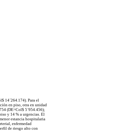
l$ 14´264.174). Para el
ación en piso, otra en unidad
6.754 (DE=Col$ 5´954.456);
piso y 14 % a urgencias. El
 menor estancia hospitalaria
rterial, enfermedad
rfil de riesgo alto con