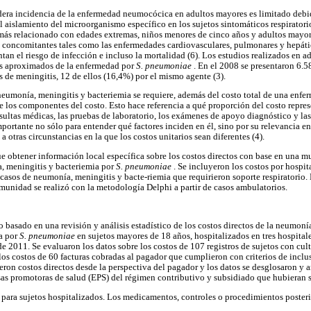
era incidencia de la enfermedad neumocócica en adultos mayores es limitado debido
l aislamiento del microorganismo específico en los sujetos sintomáticos respiratorio
más relacionado con edades extremas, niños menores de cinco años y adultos mayor
 concomitantes tales como las enfermedades cardiovasculares, pulmonares y hepát
tan el riesgo de infección e incluso la mortalidad (6). Los estudios realizados en 
os aproximados de la enfermedad por
S. pneumoniae
. En el 2008 se presentaron 6.
s de meningitis, 12 de ellos (16,4%) por el mismo agente (3).
 neumonía, meningitis y bacteriemia se requiere, además del costo total de una enf
de los componentes del costo. Esto hace referencia a qué proporción del costo repre
nsultas médicas, las pruebas de laboratorio, los exámenes de apoyo diagnóstico y las 
mportante no sólo para entender qué factores inciden en él, sino por su relevancia 
 otras circunstancias en la que los costos unitarios sean diferentes (4).
ue obtener información local específica sobre los costos directos con base en una m
, meningitis y bacteriemia por
S. pneumoniae
. Se incluyeron los costos por hospit
casos de neumonía, meningitis y bacte-riemia que requirieron soporte respiratorio. 
unidad se realizó con la metodología Delphi a partir de casos ambulatorios.
o basado en una revisión y análisis estadístico de los costos directos de la neumon
ia por
S. pneumoniae
en sujetos mayores de 18 años, hospitalizados en tres hospitale
e 2011. Se evaluaron los datos sobre los costos de 107 registros de sujetos con cul
los costos de 60 facturas cobradas al pagador que cumplieron con criterios de inclu
eron costos directos desde la perspectiva del pagador y los datos se desglosaron y 
as promotoras de salud (EPS) del régimen contributivo y subsidiado que hubieran s
jó para sujetos hospitalizados. Los medicamentos, controles o procedimientos poster