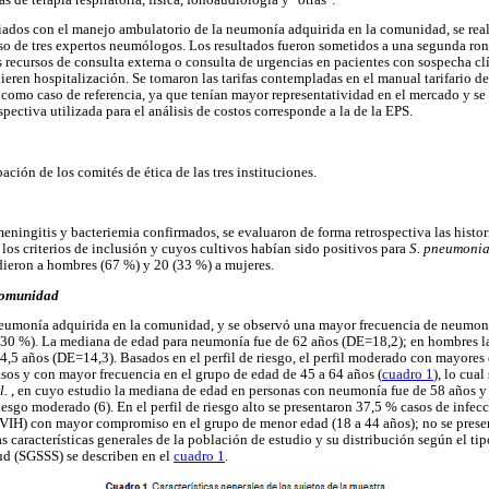
ciados con el manejo ambulatorio de la neumonía adquirida en la comunidad, se rea
o de tres expertos neumólogos. Los resultados fueron sometidos a una segunda ron
 recursos de consulta externa o consulta de urgencias en pacientes con sospecha c
eren hospitalización. Se tomaron las tarifas contempladas en el manual tarifario de
omo caso de referencia, ya que tenían mayor representatividad en el mercado y se
ectiva utilizada para el análisis de costos corresponde a la de la EPS.
ación de los comités de ética de las tres instituciones.
ingitis y bacteriemia confirmados, se evaluaron de forma retrospectiva las historia
los criterios de inclusión y cuyos cultivos habían sido positivos para
S. pneumoni
dieron a hombres (67 %) y 20 (33 %) a mujeres.
comunidad
neumonía adquirida en la comunidad, y se observó una mayor frecuencia de neumon
 (30 %). La mediana de edad para neumonía fue de 62 años (DE=18,2); en hombres l
4,5 años (DE=14,3). Basados en el perfil de riesgo, el perfil moderado con mayore
asos y con mayor frecuencia en el grupo de edad de 45 a 64 años (
cuadro 1
), lo cual
l.
, en cuyo estudio la mediana de edad en personas con neumonía fue de 58 años y 
riesgo moderado (6). En el perfil de riesgo alto se presentaron 37,5 % casos de infecc
IH) con mayor compromiso en el grupo de menor edad (18 a 44 años); no se presen
 características generales de la población de estudio y su distribución según el tip
ud (SGSSS) se describen en el
cuadro 1
.