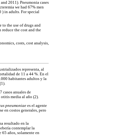
0 and 2011). Pneumonia cases
bacteremia we had 67% men
 in adults. For special
e to the use of drugs and
n reduce the cost and the
economics, costs, cost analysis,
trializados representa, al
rtalidad de 11 a 44 %. En el
000 habitantes adultos y la
(1).
7 casos anuales de
titis media al año (2).
cus pneumoniae
es el agente
se en costos generales, pero
ha resultado en la
debería contemplar la
e 65 años, solamente en