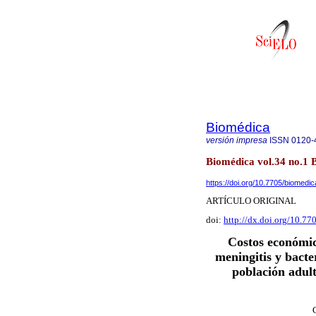
Biomédica
versión impresa
ISSN
0120-
Biomédica vol.34 no.1 
https://doi.org/10.7705/biomedi
ARTÍCULO ORIGINAL
doi:
http://dx.doi.org/10.7
Costos económi
meningitis y bact
población adult