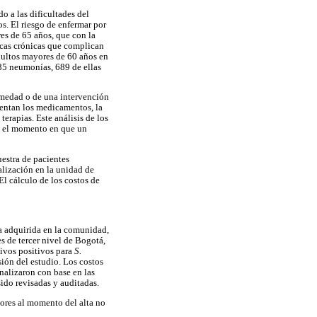
 a las dificultades del
s. El riesgo de enfermar por
es de 65 años, que con la
icas crónicas que complican
adultos mayores de 60 años en
585 neumonías, 689 de ellas
ermedad o de una intervención
sentan los medicamentos, la
terapias. Este análisis de los
en el momento en que un
uestra de pacientes
alización en la unidad de
El cálculo de los costos de
ía adquirida en la comunidad,
s de tercer nivel de Bogotá,
tivos positivos para
S.
sión del estudio. Los costos
analizaron con base en las
ido revisadas y auditadas.
iores al momento del alta no