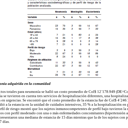
monía adquirida en la comunidad
ectos totales para neumonía se halló un costo promedio de Col$ 12´178.949 (DE=Co
ia se tuvieron en cuenta tres servicios de hospitalización diferentes, una hospitaliz
a en urgencias. Se encontró que el costo promedio de la estancia fue de Col$ 4´24
ió a la estancia en la unidad de cuidados intensivos, 35 % a la hospitalización en 
erfil de riesgo mostró que los sujetos inmunocompetentes de perfil bajo tuvieron la
etos con perfil moderado con una o más enfermedades concomitantes (hipertensión a
 presentaron una mediana de estancia de 15 días mientras que la de los sujetos con pe
 días.