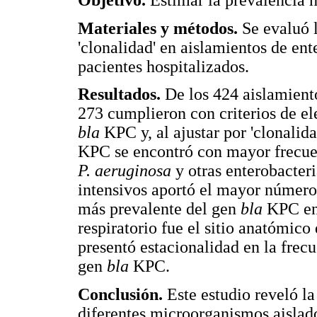
Materiales y métodos.
Se evaluó 
'clonalidad' en aislamientos de en
pacientes hospitalizados.
Resultados.
De los 424 aislamient
273 cumplieron con criterios de el
bla
KPC y, al ajustar por 'clonalid
KPC se encontró con mayor frecu
P. aeruginosa
y otras enterobacter
intensivos aportó el mayor número
más prevalente del gen
bla
KPC en 
respiratorio fue el sitio anatómico
presentó estacionalidad en la frecu
gen
bla
KPC.
Conclusión.
Este estudio reveló l
diferentes microorganismos aislados