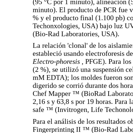
(95 °C por 1 minuto), alineación (
minuto). El producto de PCR fue vi
% y el producto final (1.100 pb) c
Techonxologies, USA) bajo luz UV,
(Bio-Rad Laboratories, USA).
La relación 'clonal' de los aislami
estableció usando electroforesis 
Electro-phoresis
, PFGE). Para los
(2 %), se utilizó una suspensión 
mM EDTA); los moldes fueron some
digerido se corrió durante dos hor
Chef Mapper ™ (BioRad Laboratori
2,16 s y 63,8 s por 19 horas. Para l
safe ™ (Invitrogen, Life Techonol
Para el análisis de los resultados 
Fingerprinting II ™ (Bio-Rad Labo