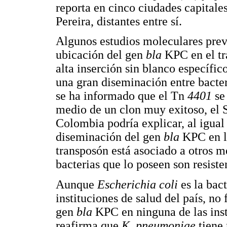
reporta en cinco ciudades capitales
Pereira, distantes entre sí.
Algunos estudios moleculares previ
ubicación del gen
bla
KPC en el t
alta inserción sin blanco específi
una gran diseminación entre bacter
se ha informado que el Tn
4401
se
medio de un clon muy exitoso, el S
Colombia podría explicar, al igual
diseminación del gen
bla
KPC en la
transposón está asociado a otros me
bacterias que lo poseen son resiste
Aunque
Escherichia coli
es la bac
instituciones de salud del país, n
gen
bla
KPC en ninguna de las inst
reafirma que
K. pneumoniae
tiene