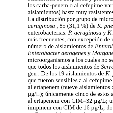
los carba-penem o al cefepime var
aislamientos) hasta muy resistente
La distribución por grupo de micr
aeruginosa
, 85 (31,1 %) de
K. pn
enterobacterias.
P. aeruginosa
y
K
más frecuentes, con excepción de 
número de aislamientos de
Entero
Enterobacter aerogenes
y
Morgane
microorganismos a los cuales no s
que todos los aislamientos de
Serr
gen
.
De los 19 aislamientos de
K.
que fueron sensibles a al cefepim
al ertapenem (nueve aislamientos
µg/L); únicamente cinco de estos a
al ertapenem con CIM=32 µg/L; tre
imipinem con CIM de 16 µg/L; do