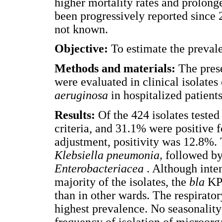
higher mortality rates and prolong
been progressively reported since 2
not known.
Objective:
To estimate the preval
Methods and materials:
The pres
were evaluated in clinical isolate
aeruginosa
in hospitalized patients
Results:
Of the 424 isolates tested
criteria, and 31.1% were positive 
adjustment, positivity was 12.8%.
Klebsiella pneumonia,
followed b
Enterobacteriacea
. Although inte
majority of the isolates, the
bla
KP
than in other wards. The respirato
highest prevalence. No seasonality
frequency of isolation of microor