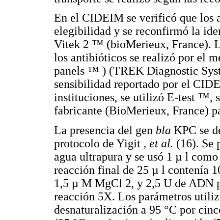
En el CIDEIM se verificó que los a
elegibilidad y se reconfirmó la ide
Vitek 2 ™ (bioMerieux, France). La
los antibióticos se realizó por el 
panels ™ ) (TREK Diagnostic Syst
sensibilidad reportado por el CIDE
instituciones, se utilizó E-test ™
fabricante (BioMerieux, France) pa
La presencia del gen
bla
KPC se d
protocolo de Yigit
, et al.
(16). Se
agua ultrapura y se usó 1 µ l como
reacción final de 25 µ l contenía
1,5 µ M MgCl 2, y 2,5 U de ADN 
reacción 5X. Los parámetros utiliz
desnaturalización a 95 °C por cinc