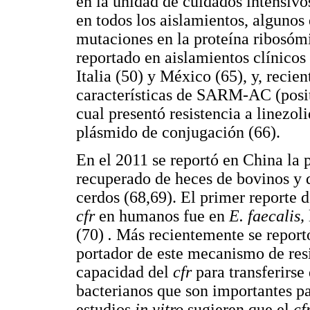
en la unidad de cuidados intensivo
en todos los aislamientos, algunos
mutaciones en la proteína ribosóm
reportado en aislamientos clínicos 
Italia (50) y México (65), y, recie
características de SARM-AC (pos
cual presentó resistencia a linezo
plásmido de conjugación (66).
En el 2011 se reportó en China la 
recuperado de heces de bovinos y
cerdos (68,69). El primer reporte 
cfr
en humanos fue en
E. faecalis,
(70)
.
Más recientemente se report
portador de este mecanismo de resi
capacidad del
cfr
para transferirse
bacterianos que son importantes 
estudios
in vitro
sugieren que el
cf