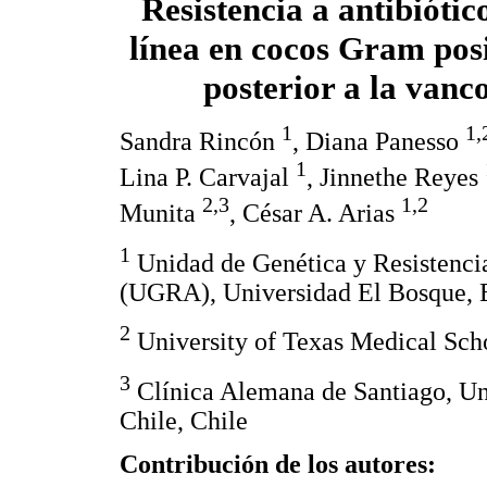
Resistencia a antibiótic
línea en cocos Gram posi
posterior a la vanc
1
1,
Sandra Rincón
, Diana Panesso
1
Lina P. Carvajal
, Jinnethe Reyes
2,3
1,2
Munita
, César A. Arias
1
Unidad de Genética y Resistenci
(UGRA), Universidad El Bosque, 
2
University of Texas Medical Sc
3
Clínica Alemana de Santiago, Uni
Chile, Chile
Contribución de los autores: