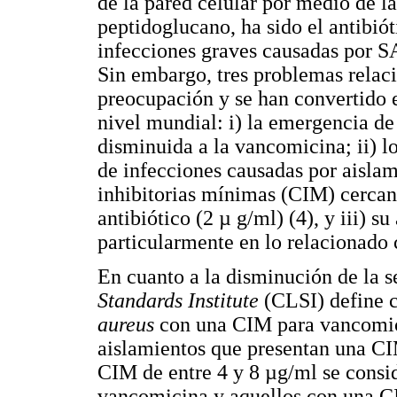
de la pared celular por medio de l
peptidoglucano, ha sido el antibiót
infecciones graves causadas por S
Sin embargo, tres problemas relaci
preocupación y se han convertido e
nivel mundial: i) la emergencia de
disminuida a la vancomicina; ii) lo
de infecciones causadas por aislam
inhibitorias mínimas (CIM) cercana
antibiótico (2 µ g/ml) (4), y iii) s
particularmente en lo relacionado 
En cuanto a la disminución de la s
Standards Institute
(CLSI) define 
aureus
con una CIM para vancomic
aislamientos que presentan una C
CIM de entre 4 y 8 µg/ml se consi
vancomicina y aquellos con una C