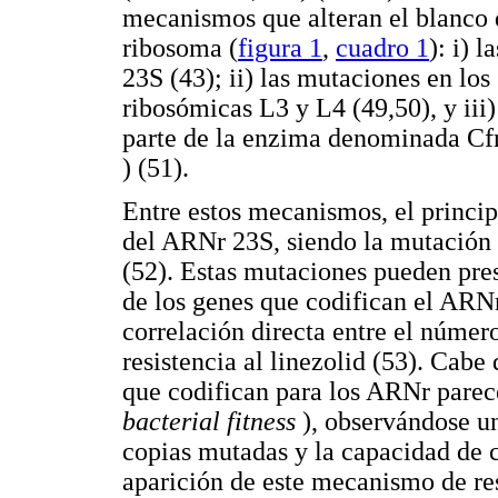
mecanismos que alteran el blanco d
ribosoma (
figura 1
,
cuadro 1
): i) 
23S (43); ii) las mutaciones en los
ribosómicas L3 y L4 (49,50), y iii
parte de la enzima denominada Cf
) (51).
Entre estos mecanismos, el princip
del ARNr 23S, siendo la mutación
(52). Estas mutaciones pueden pres
de los genes que codifican el ARN
correlación directa entre el númer
resistencia al linezolid (53). Cabe
que codifican para los ARNr parece
bacterial fitness
), observándose u
copias mutadas y la capacidad de c
aparición de este mecanismo de re