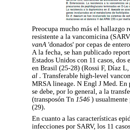
Preocupa mucho más el hallazgo re
resistente a la vancomicina (SARV)
vanA
'donados' por cepas de entero
A la fecha, se han publicado repor
Estados Unidos con 11 casos, dos e
en Brasil (25-28) (Rossi F, Díaz 
al
. Transferable high-level vanco
MRSA lineage. N Engl J Med. En p
se debe, por lo general, a la trans
(transposón Tn
1546
) usualmente 
(29).
En cuanto a las características ep
infecciones por SARV, los 11 casos