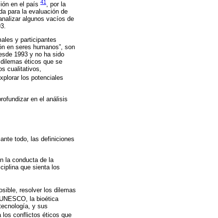
41
ción en el país
, por la
da para la evaluación de
 analizar algunos vacíos de
93.
ales y participantes
ación en seres humanos”, son
desde 1993 y no ha sido
s dilemas éticos que se
s cualitativos,
xplorar los potenciales
rofundizar en el análisis
ante todo, las definiciones
n la conducta de la
ciplina que sienta los
posible, resolver los dilemas
 UNESCO, la bioética
 tecnología, y sus
 los conflictos éticos que