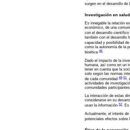
surgen en el desarrollo de 
Investigación en salud
Es innegable la relación exi
económico, de una comunid
con el desarrollo científi
también con el desarrollo 
capacidad y posibilidad de
como la autonomía de la pe
46
bioética
.
Dado el impacto de la inves
humana, así como en un ins
tener en cuenta que la soc
solo según las normas inte
48
-
51
de cada comunidad
.
actividades de investigació
comunidades participantes
La interacción de estas di
considerarse en su desarro
52
usan la información
. Es
Actualmente, el interés de
potenciales efectos sobre 