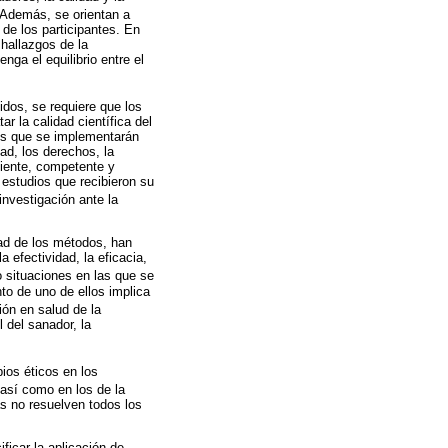
 Además, se orientan a
 de los participantes. En
 hallazgos de la
nga el equilibrio entre el
idos, se requiere que los
r la calidad científica del
ntos que se implementarán
ad, los derechos, la
diente, competente y
 estudios que recibieron su
investigación ante la
dad de los métodos, han
a efectividad, la eficacia,
 situaciones en las que se
nto de uno de ellos implica
ión en salud de la
l del sanador, la
ios éticos en los
 así como en los de la
as no resuelven todos los
ficar la aplicación de