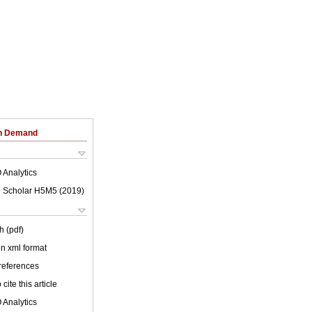
on Demand
 Analytics
 Scholar H5M5 (
2019
)
h (pdf)
 in xml format
 references
cite this article
 Analytics