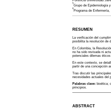
Pontificia Universidad Jav
5
Grupo de Epidemiología y 
6
Programa de Enfermería, U
RESUMEN
La verificación del cumplim
posibilita la resolución de
En Colombia, la Resolución
no ha sido revisada ni act
potenciales dilemas éticos
En este contexto, se detal
partir de una concepción a
Tras discutir las principal
necesidades actuales del p
Palabras clave:
bioética; 
principios.
ABSTRACT