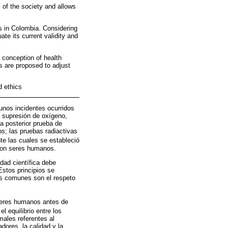
s of the society and allows
s in Colombia. Considering
te its current validity and
 conception of health
 are proposed to adjust
d ethics
unos incidentes ocurridos
, supresión de oxígeno,
a posterior prueba de
s; las pruebas radiactivas
te las cuales se estableció
 con seres humanos.
idad científica debe
Estos principios se
os comunes son el respeto
 seres humanos antes de
l equilibrio entre los
males referentes al
ores, la calidad y la