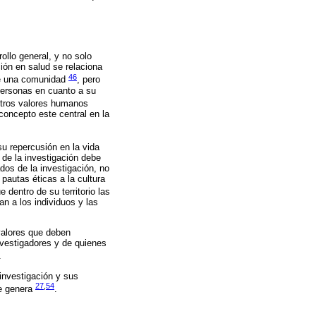
rollo general, y no solo
ión en salud se relaciona
46
 de una comunidad
, pero
 personas en cuanto a su
otros valores humanos
concepto este central en la
su repercusión en la vida
 de la investigación debe
dos de la investigación, no
pautas éticas a la cultura
 dentro de su territorio las
an a los individuos y las
valores que deben
nvestigadores y de quienes
.
 investigación y sus
27
,
54
ue genera
.