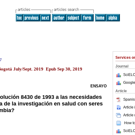
Services 
7
Journal
Bogotá July/Sept. 2019 Epub Sep 30, 2019
SciELO
Google
ENSAYO
Article
lución 8430 de 1993 a las necesidades
Spanis
ca de la investigación en salud con seres
Article
mbia?
Article
How to 
SciELO