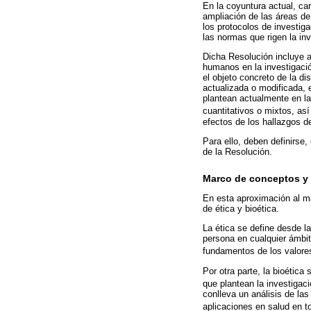
En la coyuntura actual, ca
ampliación de las áreas de
los protocolos de investiga
las normas que rigen la in
Dicha Resolución incluye a
humanos en la investigación
el objeto concreto de la d
actualizada o modificada, 
plantean actualmente en la
cuantitativos o mixtos, as
efectos de los hallazgos d
Para ello, deben definirse,
de la Resolución.
Marco de conceptos y 
En esta aproximación al ma
de ética y bioética.
La ética se define desde l
persona en cualquier ámbito
fundamentos de los valor
Por otra parte, la bioética 
que plantean la investigaci
conlleva un análisis de las
aplicaciones en salud en 