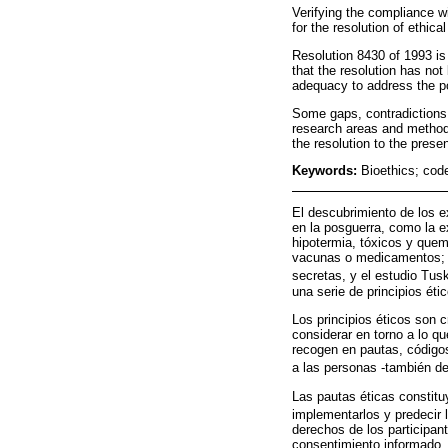
Verifying the compliance wi
for the resolution of ethi
Resolution 8430 of 1993 is
that the resolution has not
adequacy to address the pot
Some gaps, contradictions,
research areas and method
the resolution to the pres
Keywords:
Bioethics; code
El descubrimiento de los e
en la posguerra, como la e
hipotermia, tóxicos y quem
vacunas o medicamentos; la
secretas, y el estudio Tusk
una serie de principios ét
Los principios éticos son c
considerar en torno a lo q
recogen en pautas, códigos
a las personas -también de
Las pautas éticas constitu
implementarlos y predecir 
derechos de los participant
consentimiento informado, 