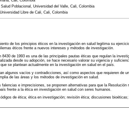
eriana, Cali, Colombia
Salud Poblacional, Universidad del Valle, Cali, Colombia
niversidad Libre de Cali, Cali, Colombia
iento de los principios éticos en la investigación en salud legitima su ejercic
 dilemas éticos frente a nuevos intereses y métodos de investigación.
 8430 de 1993 es una de las principales pautas éticas que regulan la invest
ualizada desde su adopción, se hace necesario valorar su vigencia y suficienc
 que se plantean actualmente en la investigación en salud en el país.
lan algunos vacíos y contradicciones, así como aspectos que requieren de un
mplia de las áreas y los métodos de investigación en salud.
es falencias e imprecisiones, se proponen alternativas para que la Resolución
aís frente a la ética en investigación en salud con seres humanos.
códigos de ética; ética en investigación; revisión ética; discusiones bioéticas