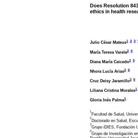
Does Resolution 843
ethics in health re
1
2
3
Julio César Mateus
2
4
María Teresa Varela
2
5
Diana María Caicedo
2
6
Nhora Lucía Arias
2
6
Cruz Deisy Jaramillo
1
Liliana Cristina Morales
1
Gloria Inés Palma
1
Facultad de Salud, Univer
2
Doctorado en Salud, Escue
3
Grupo iDIES, Fundación Un
4
Grupo de Investigación e