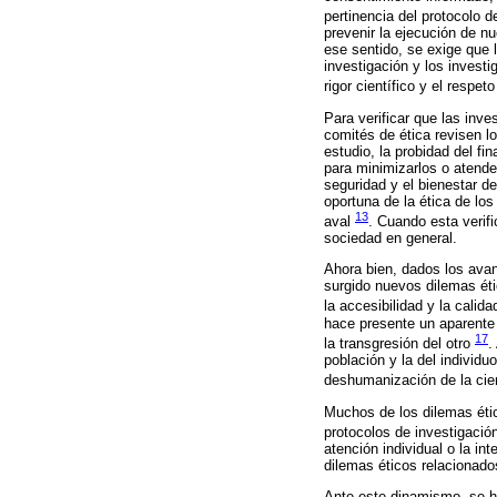
pertinencia del protocolo d
prevenir la ejecución de nu
ese sentido, se exige que 
investigación y los investi
rigor científico y el respe
Para verificar que las inv
comités de ética revisen lo
estudio, la probidad del fi
para minimizarlos o atende
seguridad y el bienestar d
oportuna de la ética de lo
13
aval
. Cuando esta verifi
sociedad en general.
Ahora bien, dados los avan
surgido nuevos dilemas étic
la accesibilidad y la calid
hace presente un aparente c
17
la transgresión del otro
.
población y la del individu
deshumanización de la cien
Muchos de los dilemas étic
protocolos de investigació
atención individual o la i
dilemas éticos relacionado
Ante este dinamismo, se ha