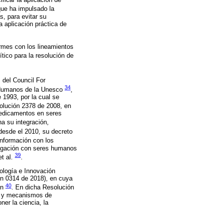
 que ha impulsado la
s, para evitar su
 aplicación práctica de
rmes con los lineamientos
tico para la resolución de
s del Council For
34
s Humanos de la Unesco
,
 1993, por la cual se
solución 2378 de 2008, en
medicamentos en seres
na su integración,
desde el 2010, su decreto
nformación con los
stigación con seres humanos
39
et al.
.
ología e Innovación
ción 0314 de 2018), en cuya
40
ón
. En dicha Resolución
os y mecanismos de
ner la ciencia, la