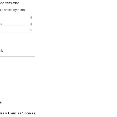
ic translation
is article by e-mail
ks
nk
ia
es y Ciencias Sociales,