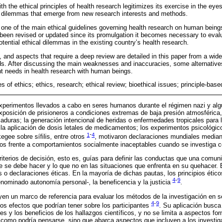
th the ethical principles of health research legitimizes its exercise in the eye
cal dilemmas that emerge from new research interests and methods.
 one of the main ethical guidelines governing health research on human being
 been revised or updated since its promulgation it becomes necessary to evalua
ential ethical dilemmas in the existing country’s health research.
 and aspects that require a deep review are detailed in this paper from a wide
s. After discussing the main weaknesses and inaccuracies, some alternatives
ent needs in health research with human beings.
s of ethics; ethics, research; ethical review; bioethical issues; principle-base
xperimentos llevados a cabo en seres humanos durante el régimen nazi y alg
xposición de prisioneros a condiciones extremas de baja presión atmosférica
aduras; la generación intencional de heridas o enfermedades tropicales para l
 aplicación de dosis letales de medicamentos; los experimentos psicológico
1
-
4
egee sobre sífilis, entre otros
, motivaron declaraciones mundiales median
icos frente a comportamientos socialmente inaceptables cuando se investiga
riterios de decisión, esto es, guías para definir las conductas que una comun
ue se debe hacer y lo que no en las situaciones que enfrenta en su quehacer. 
 o declaraciones éticas. En la mayoría de dichas pautas, los principios étic
4
-
9
nominado autonomía personal-, la beneficencia y la justicia
.
yen un marco de referencia para evaluar los métodos de la investigación en
4
-
9
los efectos que podrían tener sobre los participantes
. Su aplicación busca e
es y los beneficios de los hallazgos científicos, y no se limita a aspectos for
como podría pensarse, sino que abarca aspectos que incluyen a los investigad