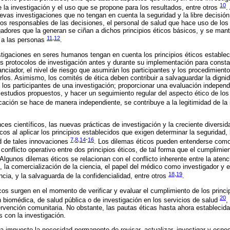
10
e la investigación y el uso que se propone para los resultados, entre otros
.
evas investigaciones que no tengan en cuenta la seguridad y la libre decisión
los responsables de las decisiones, el personal de salud que hace uso de los
gadores que la generan se ciñan a dichos principios éticos básicos, y se mante
11
,
12
to a las personas
.
estigaciones en seres humanos tengan en cuenta los principios éticos establec
s protocolos de investigación antes y durante su implementación para constata
nanciador, el nivel de riesgo que asumirán los participantes y los procedimie
rlos. Asimismo, los comités de ética deben contribuir a salvaguardar la dignid
e los participantes de una investigación; proporcionar una evaluación indepen
s estudios propuestos, y hacer un seguimiento regular del aspecto ético de los
cación se hace de manera independiente, se contribuye a la legitimidad de la 
ces científicos, las nuevas prácticas de investigación y la creciente diversi
os al aplicar los principios establecidos que exigen determinar la seguridad, l
7
,
8
,
14
-
16
ad de tales innovaciones
. Los dilemas éticos pueden entenderse como
onflicto operativo entre dos principios éticos, de tal forma que el cumplimie
 Algunos dilemas éticos se relacionan con el conflicto inherente entre la atenc
o, la comercialización de la ciencia, el papel del médico como investigador y e
18
,
19
cia, y la salvaguarda de la confidencialidad, entre otros
.
os surgen en el momento de verificar y evaluar el cumplimiento de los princip
20
n biomédica, de salud pública o de investigación en los servicios de salud
,
ntervención comunitaria. No obstante, las pautas éticas hasta ahora establecid
s con la investigación.
 impuesto la necesidad permanente de revisar, actualizar, investigar y especi