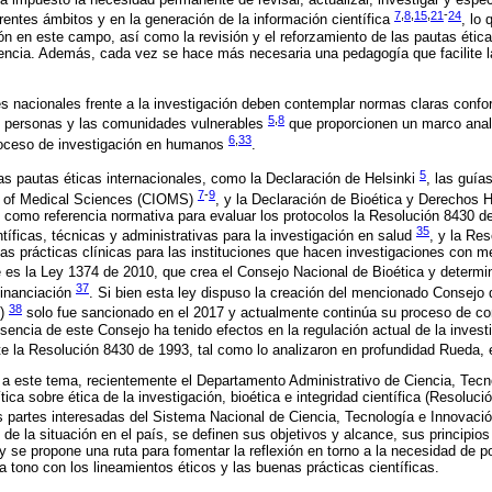
7
,
8
,
15
,
21
-
24
erentes ámbitos y en la generación de la información científica
, lo
ón en este campo, así como la revisión y el reforzamiento de las pautas ética
iencia. Además, cada vez se hace más necesaria una pedagogía que facilite la
s nacionales frente a la investigación deben contemplar normas claras confo
5
,
8
as personas y las comunidades vulnerables
que proporcionen un marco analí
6
,
33
proceso de investigación en humanos
.
5
s pautas éticas internacionales, como la Declaración de Helsinki
, las guía
7
-
9
ns of Medical Sciences (CIOMS)
, y la Declaración de Bioética y Derecho
n como referencia normativa para evaluar los protocolos la Resolución 8430 de
35
tíficas, técnicas y administrativas para la investigación en salud
, y la Re
as prácticas clínicas para las instituciones que hacen investigaciones con 
te es la Ley 1374 de 2010, que crea el Consejo Nacional de Bioética y determi
37
financiación
. Si bien esta ley dispuso la creación del mencionado Consejo 
38
4)
solo fue sancionado en el 2017 y actualmente continúa su proceso de co
usencia de este Consejo ha tenido efectos en la regulación actual de la inve
 la Resolución 8430 de 1993, tal como lo analizaron en profundidad Rueda, 
 a este tema, recientemente el Departamento Administrativo de Ciencia, Tecn
ítica sobre ética de la investigación, bioética e integridad científica (Resolu
as partes interesadas del Sistema Nacional de Ciencia, Tecnología e Innovaci
 de la situación en el país, se definen sus objetivos y alcance, sus principi
 se propone una ruta para fomentar la reflexión en torno a la necesidad de po
a tono con los lineamientos éticos y las buenas prácticas científicas.