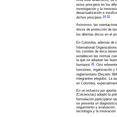
estos principios en los dif
investigación y la innovaci
desactualización e insufic
24
-
32
dichos principios
.
Asimismo, las orientacione
éticos de protección de l
los dilemas éticos en el 
En Colombia, además de la
International Organizatio
los comités de ética tiene
establecen las normas cien
la que se adoptan las buen
36
humanos
. Otro referen
funciones, organización y 
reglamentario (Decreto 38
integrantes elegidos. La a
en Colombia, especialmente
En un esfuerzo por aportar
(Colciencias) adoptó la pol
formulación participaron l
se presenta un diagnóstico
seguimiento y evaluación, y
tecnología y la innovación 