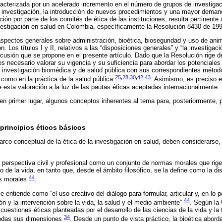
racterizada por un acelerado incremento en el número de grupos de investiga
 investigación, la introducción de nuevos procedimientos y una mayor deman
ción por parte de los comités de ética de las instituciones, resulta pertinente
vestigación en salud en Colombia, específicamente la Resolución 8430 de 19
spectos generales sobre administración, bioética, bioseguridad y uso de anim
. Los títulos I y II, relativos a las “disposiciones generales” y “la investig
iscusión que se propone en el presente artículo. Dado que la Resolución rige 
es necesario valorar su vigencia y su suficiencia para abordar los potenciale
 investigación biomédica y de salud pública con sus correspondientes método
25
,
28
,
30
,
42
,
43
í como en la práctica de la salud pública
. Asimismo, es preciso e
e esta valoración a la luz de las pautas éticas aceptadas internacionalmente.
 en primer lugar, algunos conceptos inherentes al tema para, posteriormente, p
principios éticos básicos
rco conceptual de la ética de la investigación en salud, deben considerarse, 
a perspectiva civil y profesional como un conjunto de normas morales que rige
 de la vida, en tanto que, desde el ámbito filosófico, se la define como la dis
44
es morales
.
se entiende como “el uso creativo del diálogo para formular, articular y, en lo 
44
ón y la intervención sobre la vida, la salud y el medio ambiente”
. Según la
 cuestiones éticas planteadas por el desarrollo de las ciencias de la vida y la
34
todas sus dimensiones
. Desde un punto de vista práctico, la bioética aborda