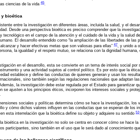
45
las ciencias de la vida
.
 y bioética
stente entre la investigación en diferentes áreas, incluida la salud, y el desar
ad. Desde una perspectiva bioética es preciso comprender que la investigac
co y tecnológico en el campo de la atención y el cuidado de la vida y la salud
humano. El desarrollo entendido como “la ampliación de las libertades de las
47
 alcanzar y hacer efectivas metas que son valiosas para ellas”
, y unido a 
rsona, la igualdad y el respeto mutuo, se relaciona con la dignidad humana, 
tigación en el desarrollo, esta se convierte en un tema de interés social por 
trumento y una actividad sujetos al control político. Es por esto que la ética
iedad establece y define las conductas de quienes generan y usan los resulta
rnacionales, sino también según las regulaciones nacionales que adaptan las 
 Además, la investigación debe estar regulada por el Estado para garantizar que
n se ajusten a los principios éticos, incorporen los intereses sociales y protej
.
mensiones sociales y políticas determina cómo se hace la investigación, los 
llo y cómo dichos valores influyen en las conductas que se esperan de los i
53
 en esta interrelación que la bioética define su objeto y adquiere su sentido
 la bioética en la investigación no solo se centra en conocer cómo se hace la
los participantes, sino también en el uso que le será dado al conocimiento q