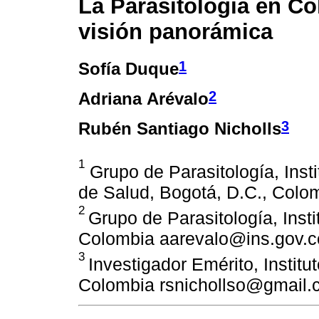
La Parasitología en C
visión panorámica
1
Sofía Duque
2
Adriana Arévalo
3
Rubén Santiago Nicholls
1
Grupo de Parasitología, Insti
de Salud, Bogotá, D.C., Col
2
Grupo de Parasitología, Inst
Colombia aarevalo@ins.gov.c
3
Investigador Emérito, Institu
Colombia rsnichollso@gmail