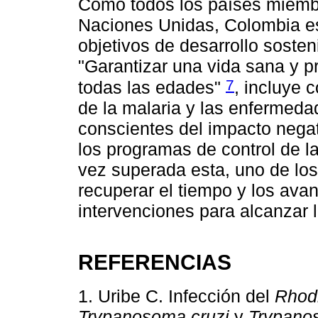
Como todos los países miembr
Naciones Unidas, Colombia es
objetivos de desarrollo sosteni
"Garantizar una vida sana y p
7
todas las edades"
, incluye 
de la malaria y las enfermeda
conscientes del impacto nega
los programas de control de l
vez superada esta, uno de los
recuperar el tiempo y los avan
intervenciones para alcanzar l
REFERENCIAS
1. Uribe C. Infección del
Rhodn
Trypanosoma cruzi
y
Trypanos