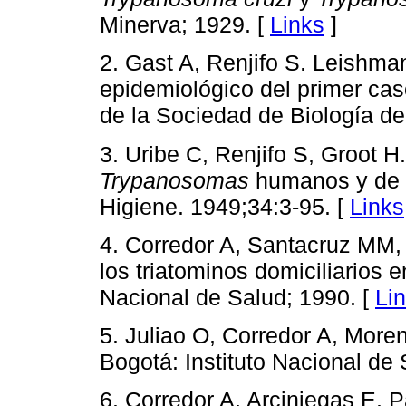
Minerva; 1929. [
Links
]
2. Gast A, Renjifo S. Leishman
epidemiológico del primer ca
de la Sociedad de Biología de
3. Uribe C, Renjifo S, Groot H
Trypanosomas
humanos y de 
Higiene. 1949;34:3-95. [
Links
4. Corredor A, Santacruz MM,
los triatominos domiciliarios 
Nacional de Salud; 1990. [
Li
5. Juliao O, Corredor A, Mor
Bogotá: Instituto Nacional de 
6. Corredor A, Arciniegas E. Pa