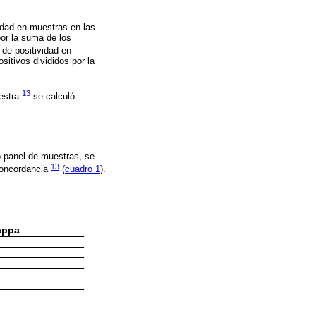
idad en muestras en las
por la suma de los
 de positividad en
sitivos divididos por la
13
uestra
se calculó
 panel de muestras, se
13
concordancia
(
cuadro 1
).
appa