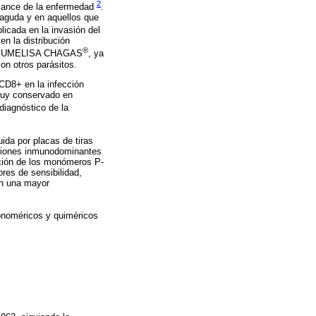
2
avance de la enfermedad
.
 aguda y en aquellos que
licada en la invasión del
n la distribución
®
a del UMELISA CHAGAS
, ya
on otros parásitos.
 CD8+ en la infección
muy conservado en
diagnóstico de la
ida por placas de tiras
regiones inmunodominantes
ción de los monómeros P-
res de sensibilidad,
on una mayor
onoméricos y quiméricos