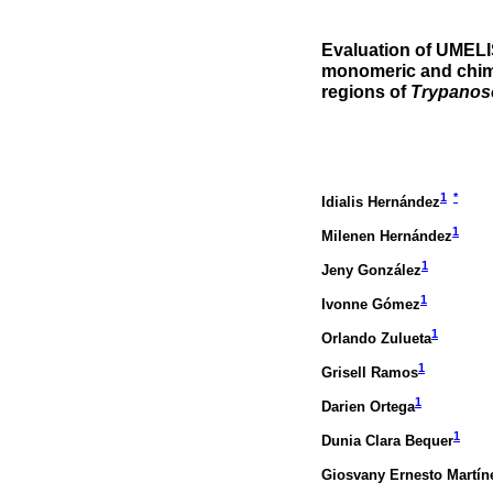
Evaluation of UMEL
monomeric and chimer
regions of
Trypanos
1
*
Idialis Hernández
1
Milenen Hernández
1
Jeny González
1
Ivonne Gómez
1
Orlando Zulueta
1
Grisell Ramos
1
Darien Ortega
1
Dunia Clara Bequer
Giosvany Ernesto Martín