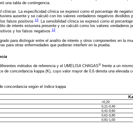
oró una tabla de contingencia.
d clínicas.
La especificidad clínica se expresó como el porcentaje de negativ
estuviera ausente y se calculó con los valores verdaderos negativos divididos 
13
los falsos positivos
. La sensibilidad clínica se expresó como el porcentaje
ito de interés estuviera presente y se calculó como los valores verdaderos po
13
itivos y los falsos negativos
.
grado para distinguir entre el analito de interés y otros componentes en la m
as para otras enfermedades que pudieran interferir en la prueba.
ncia
®
s diferentes métodos de referencia y el UMELISA CHAGAS
frente a un mismo
ice de concordancia kappa (K), cuyo valor mayor de 0,6 denota una elevada 
 de concordancia según el índice kappa
K
<0,20
0,21-0,40
0,41-0,60
0,61-0,80
0,81-1,00