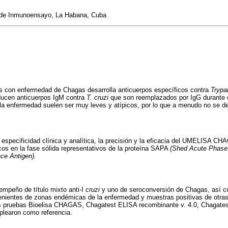
 de Inmunoensayo, La Habana, Cuba
s con enfermedad de Chagas desarrolla anticuerpos específicos contra
Trypa
ducen anticuerpos IgM contra
T. cruzi
que son reemplazados por IgG durante e
la enfermedad suelen ser muy leves y atípicos, por lo que a menudo no se de
la especificidad clínica y analítica, la precisión y la eficacia del UMELISA C
cos en la fase sólida representativos de la proteína SAPA
(Shed Acute Phase
ce Antigen).
mpeño de título mixto anti-I
cruzi
y uno de seroconversión de Chagas, así 
venientes de zonas endémicas de la enfermedad y muestras positivas de otr
 Las pruebas Bioelisa CHAGAS, Chagatest ELISA recombinante v. 4.0, Chagat
earon como referencia.