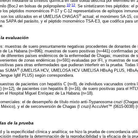
ieron mediante la síntesis química en fase sólida descrita por Merrifield en 
10
-
12
onilo (BocJ en bolsas de polipropileno
. Se sintetizaron tres péptidos: el 
de los péptidos monoméricos P-17 y C-12 representativos de epítopos inmuno
®
 son los utilizados en el UMELISA CHAGAS
actual; el monómero SA-15, cor
ína SAPA del parásito, y el péptido monomérico TSA-E3, que codifica para un
e.
 la evaluación
es: muestras de suero presuntamente negativas procedentes de donantes de
e de La Habana (n=896); muestras de suero positivas (n=441) confirmadas p
es de diferentes países endémicos de la enfermedad de Chagas; muestras de s
enientes de zonas endémicas (n=591) evaluadas por IFI, y muestras de suer
itivas para otras enfermedades que pudieran interferir en la prueba. Todas 
®
icas SUMA
(UMELISA HCV, UMELOSA HCV UMELISA HBsAg PLUS, HBsAg co
ngue IgM PLUS) según correspondiera.
stras de pacientes con hepatitis C (n=8), de individuos vacunados contra la
 (n=12), de pacientes con hepatitis B (n=16), de suero positivas para el HTL
en el Hospital Miguel Enríquez de La Habana (n=18).
comerciales: el de desempeño de título mixto anti
-Trypanosoma cruzi
(Chagas
, México), y el de serconversión de Chagas (I
cruzi)
AccuVert™ (0615-0038) (n
das de la prueba
d y la especificidad clínica y analítica; se hizo la prueba de concordancia util
isión mediante la determinación de la reproducibilidad y la eficacia de la pru