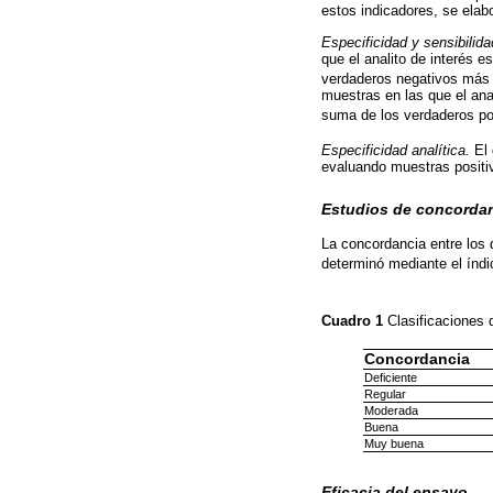
estos indicadores, se elab
Especificidad y sensibilida
que el analito de interés 
verdaderos negativos más 
muestras en las que el anal
suma de los verdaderos pos
Especificidad analítica.
El 
evaluando muestras positiv
Estudios de concorda
La concordancia entre lo
determinó mediante el índ
Cuadro 1
Clasificaciones
Concordancia
Deficiente
Regular
Moderada
Buena
Muy buena
Eficacia del ensayo