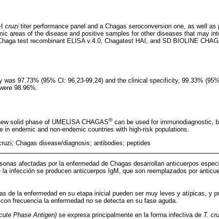
-I
cruzi
titer performance panel and a Chagas seroconversion one, as well as 
 areas of the disease and positive samples for other diseases that may inte
haga test recombinant ELISA v.4.0, Chagatest HAI, and SD BIOLINE CHAG
ay was 97.73% (95% CI: 96,23-99,24) and the clinical specificity, 99.33% (95%
 were 98.96%.
®
e new solid phase of UMELISA CHAGAS
can be used for immunodiagnostic, bl
ce in endemic and non-endemic countries with high-risk populations.
uzi; Chagas disease/diagnosis; antibodies; peptides
rsonas afectadas por la enfermedad de Chagas desarrollan anticuerpos espec
de la infección se producen anticuerpos IgM, que son reemplazados por antic
as de la enfermedad en su etapa inicial pueden ser muy leves y atípicas, y 
l con frecuencia la enfermedad no se detecta en su fase aguda.
cute Phase Antigen)
se expresa principalmente en la forma infectiva de
T. cru