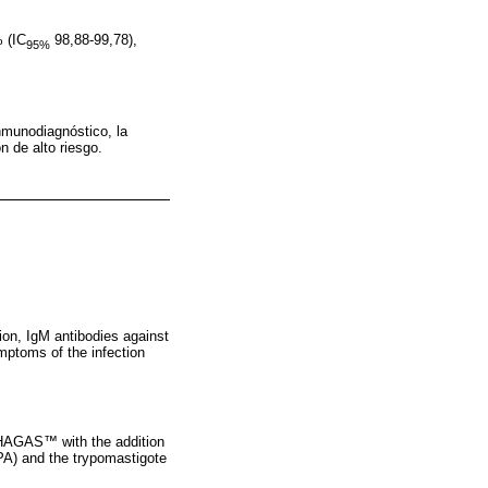
 (IC
98,88-99,78),
95%
munodiagnóstico, la
n de alto riesgo.
tion, IgM antibodies against
mptoms of the infection
 CHAGAS™ with the addition
APA) and the trypomastigote