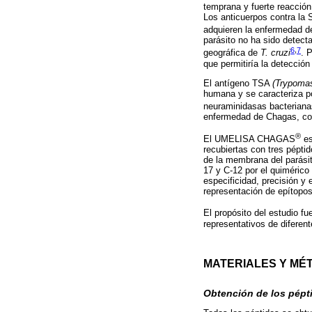
temprana y fuerte reacción
Los anticuerpos contra la
adquieren la enfermedad d
parásito no ha sido detec
6
,
7
geográfica de
T. cruzi
. 
que permitiría la detección
El antígeno TSA
(Trypomas
humana y se caracteriza p
neuraminidasas bacterian
enfermedad de Chagas, con
®
El UMELISA CHAGAS
es
recubiertas con tres pépti
de la membrana del parási
17 y C-12 por el quimérico
especificidad, precisión 
representación de epítop
El propósito del estudio
representativos de diferen
MATERIALES Y MÉ
Obtención de los pépti