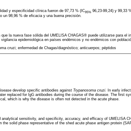
lidad y especificidad clínica fueron de 97,73 % (IC
96,23-99,24) y 99,33 %
95%
o un 98,96 % de eficacia y una buena precisión.
 que la nueva fase sólida del UMELISA CHAGAS® puede utilizarse para el in
la vigilancia epidemiológica en países endémicos y no endémicos con població
ma cruzi; enfermedad de Chagas/diagnóstico; anticuerpos; péptidos
isease develop specific antibodies against
Trypanosoma cruzi.
In early infec
ter replaced for IgG antibodies during the course of the disease. The first sy
cal, which is why the disease is often not detected in the acute phase.
nd analytical sensitivity, and specificity, accuracy, and efficacy of UMELISA
in the solid phase representative of the shed acute phase antigen protein (S