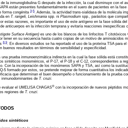
 de la inmunoglobulina G después de la infección, la cual disminuye con el 
 SAPA están presentes fundamentalmente en el suero de pacientes en la fase
3
-
5
e forma congénita
. Además, la actividad trans-sialidasa de la molécula imp
tada en
T. rangeli, Leishmania
spp. ni
Plasmodium
spp., parásitos que comparte
Por estas razones, es importante el uso de este antígeno en la fase sólid
 de anticuerpos en la infección temprana y evitaría reacciones inespecíficas c
tigote Surface Antigen)
es uno de los blancos de los linfocitos T citotóxicos
or tener en su secuencia hasta cuatro copias de un motivo de aminoácidos 
8
,
9
as
. En diversos estudios se ha reportado el uso de la proteína TSA para el 
 buenos resultados en términos de sensibilidad y especificidad.
 una prueba inmunoenzimática indirecta en la cual la fase sólida está constitu
dos sintéticos monoméricos, el P-17, el P-18 y el C-12, correspondientes a 
to. Con la incorporación de los monómeros SAPA y TSA, así como la sustitu
 Q-5 formado por estos, se pretende mejorar de forma cuantitativa los indicado
y eficacia que determinan el buen desempeño o funcionamiento de la prueba c
os inmunodominantes de
T. cruzi.
®
 fue evaluar el UMELISA CHAGAS
con la incorporación de nuevos péptidos m
tes regiones de
T. cruzi.
TODOS
dos sintéticos