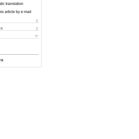
ic translation
is article by e-mail
ks
nk