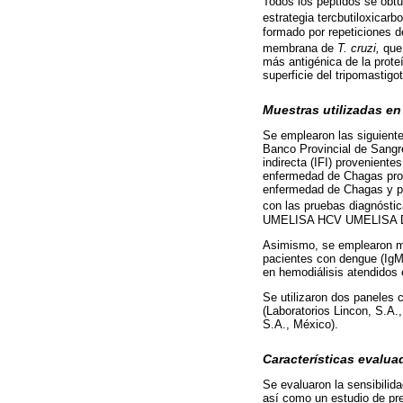
Todos los péptidos se obtuv
estrategia tercbutiloxicarb
formado por repeticiones 
membrana de
T. cruzi,
que
más antigénica de la prote
superficie del tripomastigot
Muestras utilizadas en
Se emplearon las siguient
Banco Provincial de Sangr
indirecta (IFI) provenient
enfermedad de Chagas prov
enfermedad de Chagas y pos
con las pruebas diagnóst
UMELISA HCV UMELISA De
Asimismo, se emplearon mue
pacientes con dengue (IgM)
en hemodiálisis atendidos 
Se utilizaron dos paneles 
(Laboratorios Lincon, S.A.
S.A., México).
Características evalua
Se evaluaron la sensibilida
así como un estudio de prec