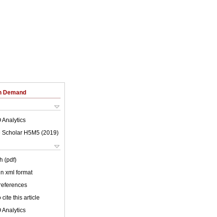
on Demand
 Analytics
 Scholar H5M5 (
2019
)
h (pdf)
 in xml format
 references
cite this article
 Analytics