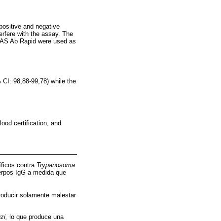
positive and negative
rfere with the assay. The
AS Ab Rapid were used as
 CI: 98,88-99,78) while the
ood certification, and
íficos contra
Trypanosoma
uerpos IgG a medida que
producir solamente malestar
zi,
lo que produce una