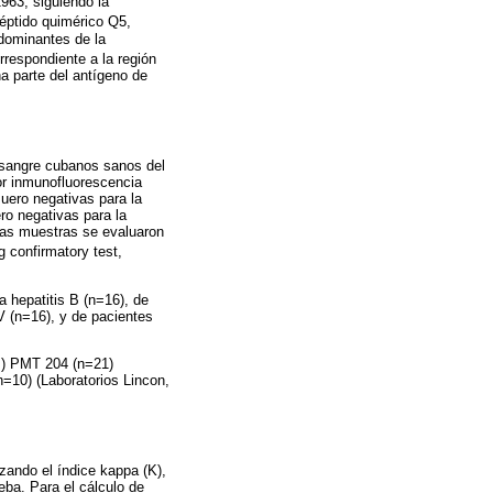
1963, siguiendo la
péptido quimérico Q5,
dominantes de la
respondiente a la región
a parte del antígeno de
 sangre cubanos sanos del
or inmunofluorescencia
uero negativas para la
o negativas para la
las muestras se evaluaron
nfirmatory test,
 hepatitis B (n=16), de
V (n=16), y de pacientes
) PMT 204 (n=21)
=10) (Laboratorios Lincon,
izando el índice kappa (K),
eba. Para el cálculo de