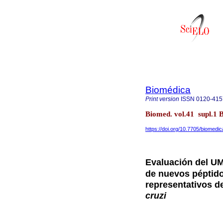
Biomédica
Print version
ISSN
0120-415
Biomed. vol.41 supl.1
https://doi.org/10.7705/biomedi
Evaluación del 
de nuevos péptid
representativos d
cruzi