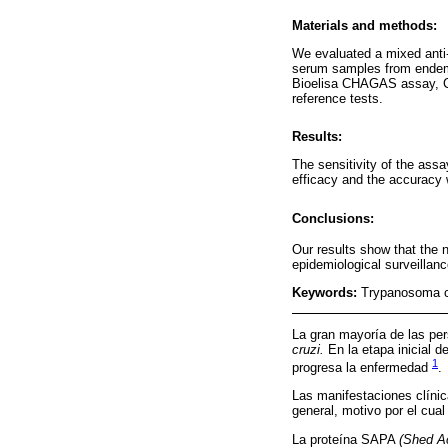
Materials and methods:
We evaluated a mixed anti
serum samples from endemic
Bioelisa CHAGAS assay, C
reference tests.
Results:
The sensitivity of the ass
efficacy and the accuracy
Conclusions:
Our results show that th
epidemiological surveillan
Keywords:
Trypanosoma cr
La gran mayoría de las pe
cruzi.
En la etapa inicial 
1
progresa la enfermedad
.
Las manifestaciones clínic
general, motivo por el cua
La proteína SAPA
(Shed A