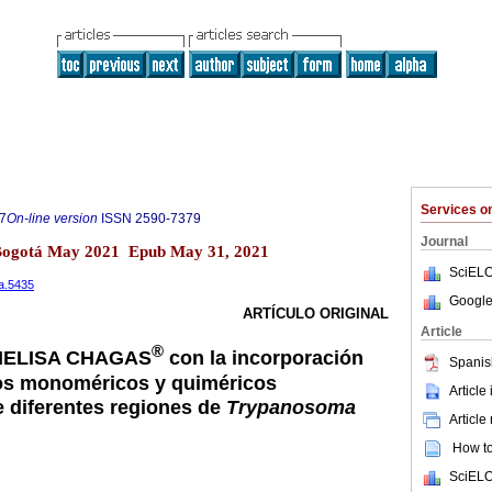
Services 
7
On-line version
ISSN
2590-7379
Journal
 Bogotá May 2021 Epub May 31, 2021
SciELO
ca.5435
Google
ARTÍCULO ORIGINAL
Article
®
UMELISA CHAGAS
con la incorporación
Spanis
os monoméricos y quiméricos
Article
e diferentes regiones de
Trypanosoma
Article
How to 
SciELO