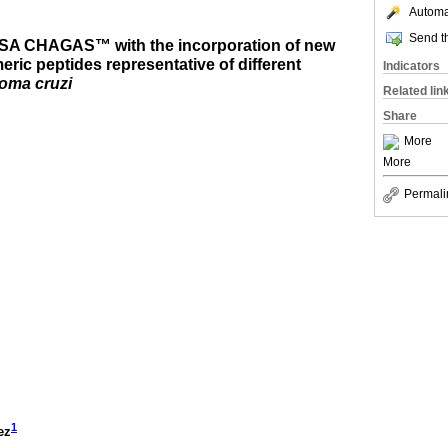
Automat
Send th
ISA CHAGAS™ with the incorporation of new
ic peptides representative of different
Indicators
oma cruzi
Related lin
Share
More
More
Permali
1
ez