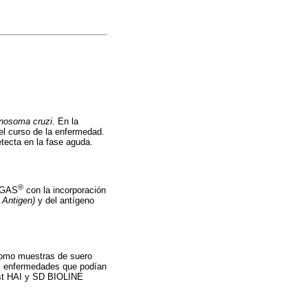
nosoma cruzi.
En la
l curso de la enfermedad.
tecta en la fase aguda.
®
HAGAS
con la incorporación
 Antigen)
y del antígeno
como muestras de suero
as enfermedades que podían
est HAI y SD BIOLINE