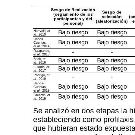
Sesgo de Realización
Sesgo de
(cegamiento de los
selección
(c
participantes y del
(aleatorización)
e
personal)
Nasveld
, et
Bajo riesgo
Bajo riesgo
al.
, 2010
Llanos-
Bajo riesgo
Bajo riesgo
Cuentas,
et al
., 2014
Rajapakse,
-
-
et al.,
2015
Beck,
et
Bajo riesgo
Bajo riesgo
al.,
2016
Fukuda,
et
Bajo riesgo
Bajo riesgo
al.
, 2017
Rodrigo,
et
-
-
al.
, 2019
Llanos-
Bajo riesgo
Bajo riesgo
Cuentas,
et al
., 2019
Lacerda,
et
Bajo riesgo
Bajo riesgo
al
., 2019
Se analizó en dos etapas la hi
estableciendo como profilaxis
que hubieran estado expuestas