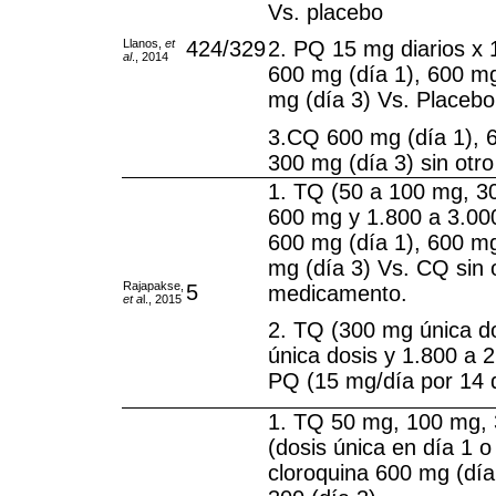
Vs. placebo
Llanos,
et
424/329
2. PQ 15 mg diarios x
al
., 2014
600 mg (día 1), 600 mg
mg (día 3) Vs. Placebo
3.CQ 600 mg (día 1), 6
300 mg (día 3) sin ot
1. TQ (50 a 100 mg, 3
600 mg y 1.800 a 3.0
600 mg (día 1), 600 mg
mg (día 3) Vs. CQ sin 
Rajapakse,
5
medicamento.
et a
l., 2015
2. TQ (300 mg única d
única dosis y 1.800 a 
PQ (15 mg/día por 14 
1. TQ 50 mg, 100 mg,
(dosis única en día 1 
cloroquina 600 mg (día 