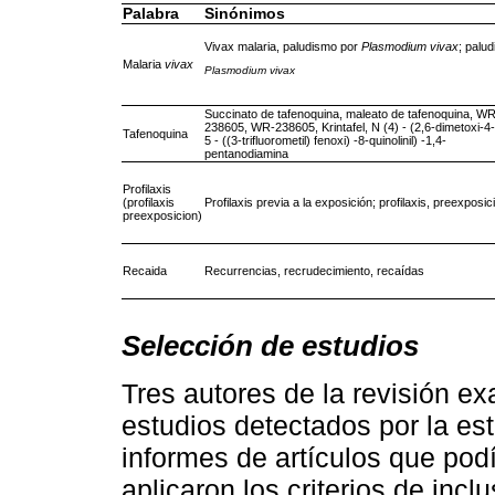
Palabra
Sinónimos
Vivax malaria, paludismo por
Plasmodium vivax
; palu
Malaria
vivax
Plasmodium vivax
Succinato de tafenoquina, maleato de tafenoquina, W
238605, WR-238605, Krintafel, N (4) - (2,6-dimetoxi-4-
Tafenoquina
5 - ((3-trifluorometil) fenoxi) -8-quinolinil) -1,4-
pentanodiamina
Profilaxis
(profilaxis
Profilaxis previa a la exposición; profilaxis, preexposic
preexposicion)
Recaida
Recurrencias, recrudecimiento, recaídas
Selección de estudios
Tres autores de la revisión e
estudios detectados por la es
informes de artículos que pod
aplicaron los criterios de in