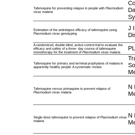
Co
Tafenoquine for preventing relapse in people with
Plasmodium
Da
vivax
malaria
Sy
J 
Estimation of the antirelapse efficacy of tafenoquine using
Plasmodium vivax genotyping
Di
A randomized, double-blind, active-control trial to evaluate the
P
efficacy and safety of a three- day course of tafenoquine
monotherapy for the treatment of
Plasmodium vivax
malaria
Tr
Tafenoquine for primary and terminal prophylaxis of malaria in
So
apparently healthy people: A systematic review
Me
N 
Tafenoquine versus primaquine to prevent relapse of
Plasmodium vivax
malaria
M
N 
Single-dose tafenoquine to prevent relapse of Plasmodium vivax
malaria
M