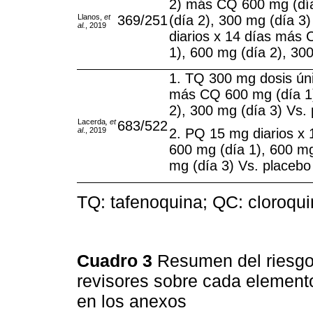
2) más CQ 600 mg (dí
Llanos,
et
369/251
(día 2), 300 mg (día 3
al.
, 2019
diarios x 14 días más
1), 600 mg (día 2), 30
1. TQ 300 mg dosis úni
más CQ 600 mg (día 1)
2), 300 mg (día 3) Vs.
Lacerda
, et
683/522
al
., 2019
2. PQ 15 mg diarios x
600 mg (día 1), 600 mg
mg (día 3) Vs. placebo
TQ: tafenoquina; QC: cloroqu
Cuadro 3
Resumen del riesgo 
revisores sobre cada element
en los anexos