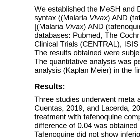
We established the MeSH and D
syntax ((Malaria
Vivax
) AND (ta
[(Malaria
Vivax
) AND (tafenoquin
databases: Pubmed, The Cochran
Clinical Trials (CENTRAL), ISIS
The results obtained were subjec
The quantitative analysis was pe
analysis (Kaplan Meier) in the fin
Results:
Three studies underwent meta-a
Cuentas, 2019, and Lacerda, 201
treatment with tafenoquine comp
difference of 0.04 was obtained
Tafenoquine did not show inferior