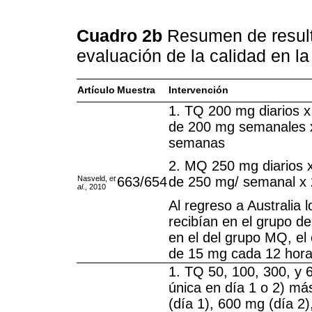
Cuadro 2b
Resumen de result
evaluación de la calidad en l
Artículo
Muestra
Intervención
1. TQ 200 mg diarios x
de 200 mg semanales 
semanas
2. MQ 250 mg diarios x
Nasveld,
et
663/654
de 250 mg/ semanal x
al
., 2010
Al regreso a Australia 
recibían en el grupo d
en el del grupo MQ, e
de 15 mg cada 12 hora
1. TQ 50, 100, 300, y 
única en día 1 o 2) m
(día 1), 600 mg (día 2)