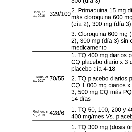
300 (día 3)
2. Primaquina 15 mg di
Beck,
et
329/100
al.
, 2016
más cloroquina 600 mg
(día 2), 300 mg (día 3)
3. Cloroquina 600 mg (
2), 300 mg (día 3) sin 
medicamento
1. TQ 400 mg diarios p
CQ placebo diario x 3
placebo día 4-18
Fukuda,
et
70/55
2. TQ placebo diarios 
al.
, 2017
CQ 1.000 mg diarios x 
3, 500 mg CQ más PQ 
14 días
1. TQ 50, 100, 200 y 
Rodrigo,
et
428/6
al
., 2019
400 mg/mes Vs. place
1. TQ 300 mg (dosis ún