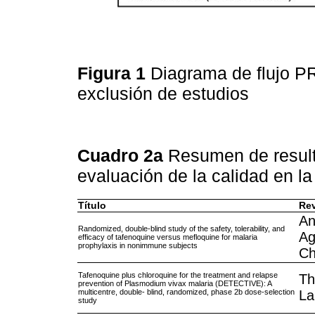
Figura 1
Diagrama de flujo P
exclusión de estudios
Cuadro 2a
Resumen de resulta
evaluación de la calidad en l
Título
Rev
An
Randomized, double-blind study of the safety, tolerability, and
Ag
efficacy of tafenoquine versus mefloquine for malaria
prophylaxis in nonimmune subjects
Ch
Tafenoquine plus chloroquine for the treatment and relapse
Th
prevention of Plasmodium vivax malaria (DETECTIVE): A
multicentre, double- blind, randomized, phase 2b dose-selection
La
study