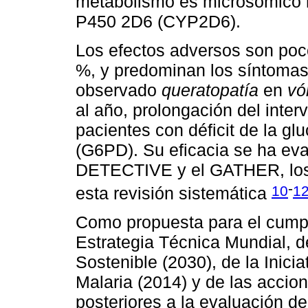
metabolismo es microsómico 
P450 2D6 (CYP2D6).
Los efectos adversos son poc
%, y predominan los síntomas 
observado
queratopatía
en
vó
al año, prolongación del inte
pacientes con déficit de la g
(G6PD). Su eficacia se ha ev
DETECTIVE y el GATHER, los c
-
10
1
esta revisión sistemática
Como propuesta para el cumpli
Estrategia Técnica Mundial, de
Sostenible (2030), de la Inici
Malaria (2014) y de las accion
posteriores a la evaluación d