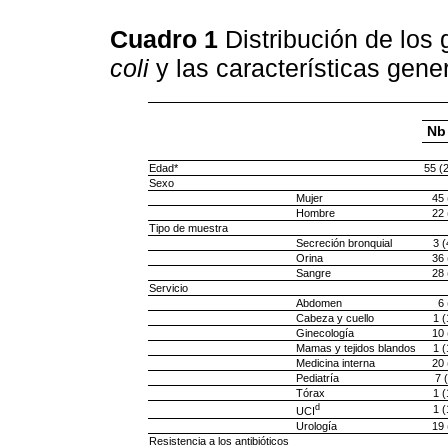
Cuadro 1
Distribución de los
coli
y las características gene
Nb
Edad*
55 (
Sexo
Mujer
45 
Hombre
22 
Tipo de muestra
Secreción bronquial
3 (
Orina
36 
Sangre
28 
Servicio
Abdomen
6 
Cabeza y cuello
1 (
Ginecología
10 
Mamas y tejidos blandos
1 (
Medicina interna
20 
Pediatría
7 
Tórax
1 (
d
1 (
UCI
Urología
19 
Resistencia a los antibióticos