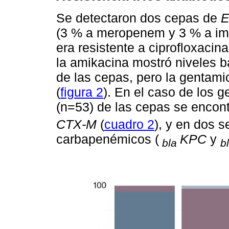
Se detectaron dos cepas de
E
(3 % a meropenem y 3 % a imi
era resistente a ciprofloxacin
la amikacina mostró niveles b
de las cepas, pero la gentami
(
figura 2
). En el caso de los g
(n=53) de las cepas se encon
CTX-M
(
cuadro 2
), y en dos s
carbapenémicos (
KPC
y
bla
b