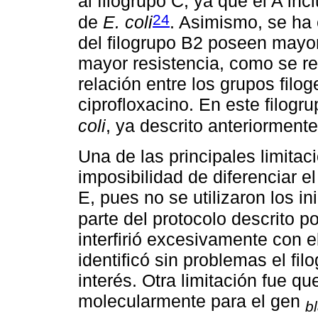
al filogrupo C, ya que el A i
24
de
E. coli
. Asimismo, se ha
del filogrupo B2 poseen mayor
mayor resistencia, como se reg
relación entre los grupos filog
ciprofloxacino. En este filog
coli
, ya descrito anteriorment
Una de las principales limitac
imposibilidad de diferenciar el
E, pues no se utilizaron los i
parte del protocolo descrito p
interfirió excesivamente con e
identificó sin problemas el fi
interés. Otra limitación fue q
molecularmente para el gen
b