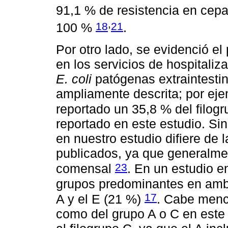
91,1 % de resistencia en cepa
,
18
21
100 %
.
Por otro lado, se evidenció el
en los servicios de hospitaliz
E. coli
patógenas extraintestin
ampliamente descrita; por ej
reportado un 35,8 % del filog
reportado en este estudio. Si
en nuestro estudio difiere de 
publicados, ya que generalme
23
comensal
. En un estudio 
grupos predominantes en ambie
17
A y el E (21 %)
. Cabe menc
como del grupo A o C en este