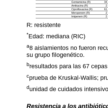
Gentamicina (R)
34 
Amikacina (R)
2 
Ciprofloxacina (R)
61 
Meropenem (R)
2 
Imipenem (R)
2 
R: resistente
*
Edad: mediana (RIC)
a
8 aislamientos no fueron rec
su grupo filogenético.
b
resultados para las 67 cepas
c
prueba de Kruskal-Wallis; pr
d
unidad de cuidados intensiv
Resistencia a los antibióti