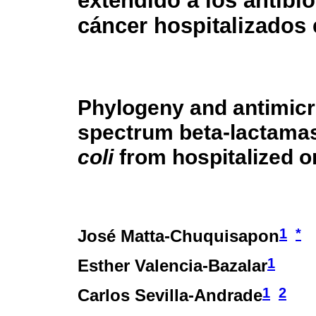
extendido a los antibi
cáncer hospitalizados
Phylogeny and antimicr
spectrum beta-lactama
coli
from hospitalized o
1
*
José Matta-Chuquisapon
1
Esther Valencia-Bazalar
1
2
Carlos Sevilla-Andrade