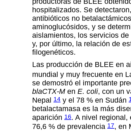
productoras de BLEE obtenido
hospitalizados. Se detectaron
antibióticos no betalactámico
aminoglucósidos, y se determi
aislamientos, los servicios d
y, por último, la relación de e
filogenéticos.
Las producción de BLEE en a
mundial y muy frecuente en 
se demostró el importante pre
blaCTX-M
en
E. coli
, con un 
14
Nepal
y el 78 % en Sudán
betalactamasa es la más dis
16
aparición
. A nivel regional
17
76,6 % de prevalencia
, en