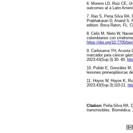
6. Moreno LD, Ruiz CE, U
outcomes at a Latin Americ
7. Rao S, Pena Silva RA, P
Prabhakaran D, Anand S, R
edition. Boca Raton, FL: 
8. Celis M, Nieto W, Navar
colombianos con síndromes 
https://doi.org/10.7705/bi
9. Carlosama YH, Acosta 
marcador para cáncer gástr
2023;43(Sup.3):30- 40.
htt
10. Pulido E, González M, 
lesiones preneoplásicas de
11. Hoyos W, Hoyos K, Ruíz
2023;43(Sup.3):110-21.
htt
Citation:
Peña-Silva RA. De
transmisibles. Biomédica. 