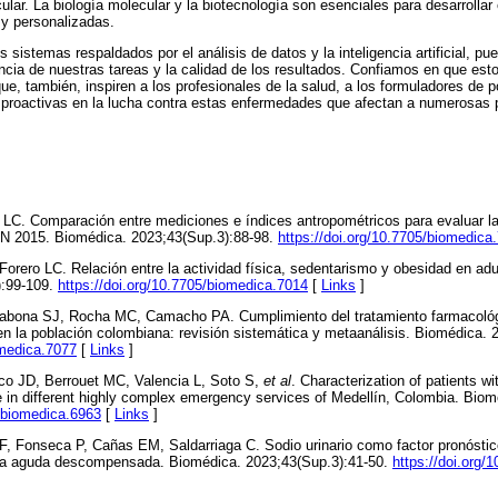
ular. La biología molecular y la biotecnología son esenciales para desarrollar
 y personalizadas.
sistemas respaldados por el análisis de datos y la inteligencia artificial, pu
encia de nuestras tareas y la calidad de los resultados. Confiamos en que esto
e, también, inspiren a los profesionales de la salud, a los formuladores de po
 proactivas en la lucha contra estas enfermedades que afectan a numerosas
o LC. Comparación entre mediciones e índices antropométricos para evaluar la
N 2015. Biomédica. 2023;43(Sup.3):88-98.
https://doi.org/10.7705/biomedica
Forero LC. Relación entre la actividad física, sedentarismo y obesidad en ad
):99-109.
https://doi.org/10.7705/biomedica.7014
[
Links
]
llabona SJ, Rocha MC, Camacho PA. Cumplimiento del tratamiento farmacol
en la población colombiana: revisión sistemática y metaanálisis. Biomédica. 
omedica.7077
[
Links
]
nco JD, Berrouet MC, Valencia L, Soto S,
et al
. Characterization of patients 
e in different highly complex emergency services of Medellín, Colombia. Biom
5/biomedica.6963
[
Links
]
F, Fonseca P, Cañas EM, Saldarriaga C. Sodio urinario como factor pronóstic
aca aguda descompensada. Biomédica. 2023;43(Sup.3):41-50.
https://doi.org/