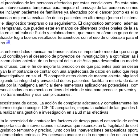
 el pronóstico de las personas afectadas por estas condiciones. En este núme
las intervenciones tempranas para mejorar el tamizaje de las personas en ries
e incluyen pacientes de familiares ya afectados por el cáncer (como es el 
uedan mejorar la evaluación de los pacientes en alto riesgo (como el siste
r el diagnóstico temprano o su seguimiento. El diagnóstico temprano, ademá
s tempranas, que pueden estar en manos de diferentes profesionales de la sa
nta en el artículo de Pulido y colaboradores, que muestra cómo un grupo de p
lizado- logra buenos resultados terapéuticos con el uso de crioterapia para e
10
rino
.
 las enfermedades crónicas no transmisibles es importante recordar que una ge
lud contribuyen al desarrollo de proyectos de investigación y a optimizar las 
zaron datos abiertos de un hospital del sur de Asia para desarrollar un modelo d
 difusos, con el fin de mejorar la predicción de qué pacientes podrían desarr
ayan la importancia de contar con una arquitectura de datos en salud que res
e investigativos en salud. El compartir estos datos de manera abierta, siguie
egiendo la integridad y privacidad de los pacientes, facilita la minería de dato
da por la inteligencia artificial tiene numerosas aplicaciones potenciales, com
rsonalizadas en momentos críticos del ciclo de vida para predecir, prevenir y 
 no transmisibles y sus complicaciones.
ecosistema de datos. La acción de completar adecuada y completamente las h
s, terminología o códigos CIE-10 apropiados, mejora la calidad de las grandes
realizar una gestión e investigación en salud más efectivas.
ta la necesidad de controlar los factores de riesgo para el desarrollo de enf
 importancia de intervenciones inclusivas que reconozcan la fragilidad de cie
agnóstico temprano y preciso, junto con las intervenciones terapéuticas oport
 enfermedades crónicas. Es necesario avanzar en la comprensión de las enfe