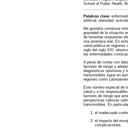
School of Public Health, 
Palabras clave:
enfermedad
artificial; obesidad; activid
Me gustaría comenzar este 
gravedad de la situación r
de fomentar respuestas ef
una amenaza real. En este 
salud pública en regiones 
siglo del siglo XXI, obser
las enfermedades crónicas 
A pesar de contar con dato
factores de riesgo y adopt
diagnósticos oportunos y 
transmisibles sigue en aum
regiones como Latinoaméric
Este número especial de l
salud y a los responsables 
factores de riesgo que am
perspectivas valiosas sob
transmisibles. En particula
el inadecuado contr
el impacto del envej
complicaciones;