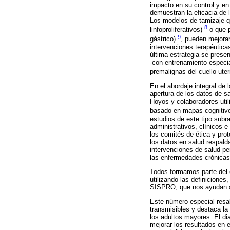
impacto en su control y en
demuestran la eficacia de 
Los modelos de tamizaje qu
8
linfoproliferativos)
o que p
9
gástrico)
, pueden mejora
intervenciones terapéutica
última estrategia se prese
-con entrenamiento especia
premalignas del cuello ute
En el abordaje integral de
apertura de los datos de sa
Hoyos y colaboradores utili
basado en mapas cognitivos
estudios de este tipo subr
administrativos, clínicos 
los comités de ética y prot
los datos en salud respalda
intervenciones de salud pe
las enfermedades crónicas
Todos formamos parte del 
utilizando las definicione
SISPRO, que nos ayudan a 
Este número especial resal
transmisibles y destaca la
los adultos mayores. El di
mejorar los resultados en