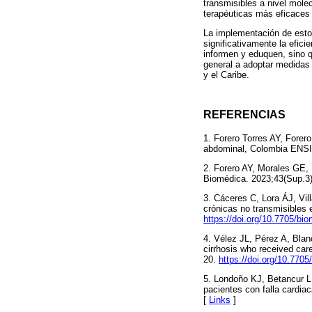
transmisibles a nivel molec
terapéuticas más eficaces
La implementación de estos 
significativamente la efici
informen y eduquen, sino qu
general a adoptar medidas
y el Caribe.
REFERENCIAS
1. Forero Torres AY, Forer
abdominal, Colombia ENSI
2. Forero AY, Morales GE, 
Biomédica. 2023;43(Sup.3
3. Cáceres C, Lora ÁJ, Vi
crónicas no transmisibles 
https://doi.org/10.7705/bi
4. Vélez JL, Pérez A, Bla
cirrhosis who received car
20.
https://doi.org/10.770
5. Londoño KJ, Betancur L
pacientes con falla cardi
[
Links
]