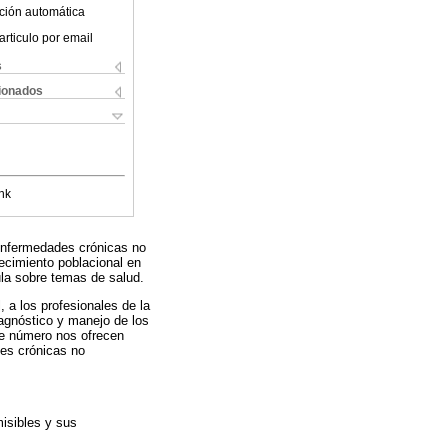
ción automática
articulo por email
s
cionados
nk
 enfermedades crónicas no
ecimiento poblacional en
ula sobre temas de salud.
, a los profesionales de la
diagnóstico y manejo de los
te número nos ofrecen
des crónicas no
misibles y sus