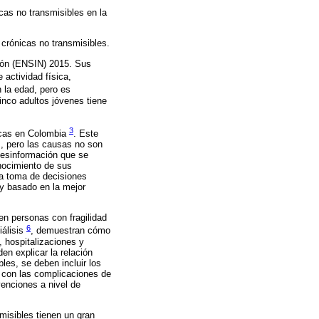
as no transmisibles en la
s crónicas no transmisibles.
ción (ENSIN) 2015. Sus
e actividad física,
 la edad, pero es
inco adultos jóvenes tiene
3
ticas en Colombia
. Este
s, pero las causas no son
 desinformación que se
onocimiento de sus
La toma de decisiones
 y basado en la mejor
en personas con fragilidad
6
iálisis
, demuestran cómo
, hospitalizaciones y
n explicar la relación
les, se deben incluir los
s con las complicaciones de
venciones a nivel de
misibles tienen un gran