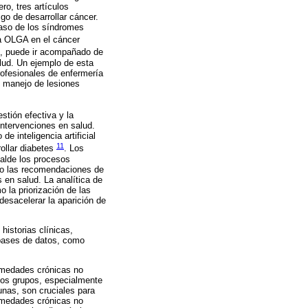
ro, tres artículos
go de desarrollar cáncer.
caso de los síndromes
ma OLGA en el cáncer
s, puede ir acompañado de
lud. Un ejemplo de esta
rofesionales de enfermería
l manejo de lesiones
stión efectiva y la
intervenciones en salud.
e inteligencia artificial
11
ollar diabetes
. Los
palde los procesos
ndo las recomendaciones de
s en salud. La analítica de
o la priorización de las
desacelerar la aparición de
istorias clínicas,
 bases de datos, como
ermedades crónicas no
rtos grupos, especialmente
unas, son cruciales para
rmedades crónicas no