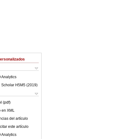
Personalizados
 Analytics
 Scholar H5M5 (
2019
)
l (pdf)
lo en XML
cias del artículo
itar este artículo
 Analytics