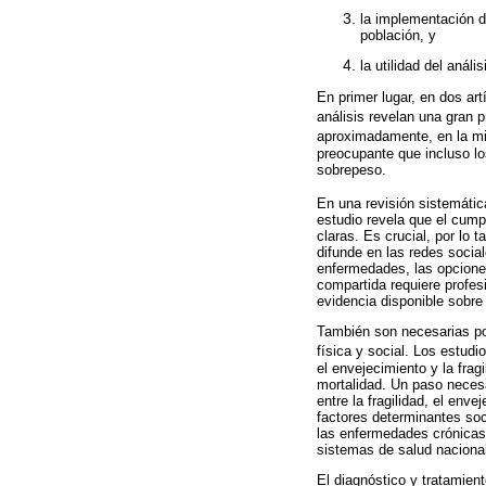
la implementación d
población, y
la utilidad del anál
En primer lugar, en dos ar
análisis revelan una gran
aproximadamente, en la mi
preocupante que incluso lo
sobrepeso.
En una revisión sistemátic
estudio revela que el cump
claras. Es crucial, por lo 
difunde en las redes socia
enfermedades, las opcione
compartida requiere profes
evidencia disponible sobre 
También son necesarias pol
física y social. Los estud
el envejecimiento y la fra
mortalidad. Un paso necesa
entre la fragilidad, el env
factores determinantes soc
las enfermedades crónicas 
sistemas de salud naciona
El diagnóstico y tratamien