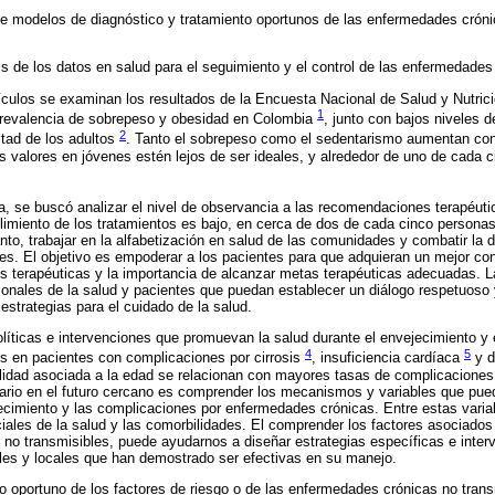
e modelos de diagnóstico y tratamiento oportunos de las enfermedades crónic
isis de los datos en salud para el seguimiento y el control de las enfermedade
tículos se examinan los resultados de la Encuesta Nacional de Salud y Nutri
1
 prevalencia de sobrepeso y obesidad en Colombia
, junto con bajos niveles d
2
tad de los adultos
. Tanto el sobrepeso como el sedentarismo aumentan con
s valores en jóvenes estén lejos de ser ideales, y alrededor de uno de cada c
a, se buscó analizar el nivel de observancia a las recomendaciones terapéu
limiento de los tratamientos es bajo, en cerca de dos de cada cinco persona
tanto, trabajar en la alfabetización en salud de las comunidades y combatir la
les. El objetivo es empoderar a los pacientes para que adquieran un mejor c
s terapéuticas y la importancia de alcanzar metas terapéuticas adecuadas. 
ionales de la salud y pacientes que puedan establecer un diálogo respetuoso
estrategias para el cuidado de la salud.
íticas e intervenciones que promuevan la salud durante el envejecimiento y 
4
5
ios en pacientes con complicaciones por cirrosis
, insuficiencia cardíaca
y d
gilidad asociada a la edad se relacionan con mayores tasas de complicaciones
rio en el futuro cercano es comprender los mecanismos y variables que puede
ejecimiento y las complicaciones por enfermedades crónicas. Entre estas variab
iales de la salud y las comorbilidades. El comprender los factores asociado
no transmisibles, puede ayudarnos a diseñar estrategias específicas e inter
les y locales que han demostrado ser efectivas en su manejo.
to oportuno de los factores de riesgo o de las enfermedades crónicas no trans