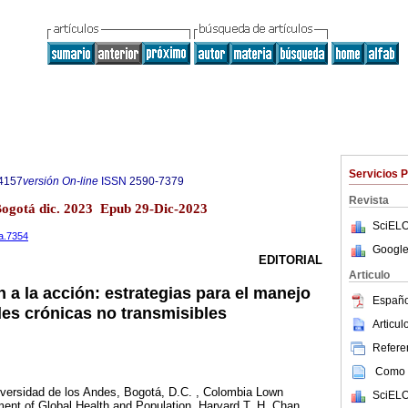
Servicios 
4157
versión On-line
ISSN
2590-7379
Revista
Bogotá dic. 2023 Epub 29-Dic-2023
SciELO
ca.7354
Google
EDITORIAL
Articulo
n a la acción: estrategias para el manejo
Españo
es crónicas no transmisibles
Articu
Referen
Como c
iversidad de los Andes, Bogotá, D.C. , Colombia Lown
SciELO
ent of Global Health and Population, Harvard T. H. Chan