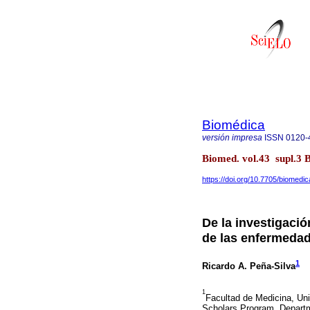
Biomédica
versión impresa
ISSN
0120-
Biomed. vol.43 supl.3 
https://doi.org/10.7705/biomedi
De la investigació
de las enfermedad
1
Ricardo A. Peña-Silva
1
Facultad de Medicina, Un
Scholars Program, Departm