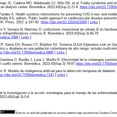
rrego JC, Cadena MO, Maldonado SJ, Niño DA,
et al
. Frailty syndrome and e
an dialysis center. Biomédica. 2023;43(Sup.2):21-9.
https://doi.org/10.7705
andey A. Health systems interventions for preventing CVD in low- and middle
eddy KS, editors. Public health approach to cardiovascular disease prevent
CRC Press; 2022. p.167-82.
https://doi.org/10.1201/b23266
[
Links
]
ro Y, Serrano N, Martínez D. Linfocitosis monoclonal de células B en familiar
linfoproliferativos crónicos B. Biomédica. 2023;43(Sup.3):66-78.
omedica.7099
[
Links
]
CP, Sierra CH, Rosero CY, Bolaños HJ. Sistema OLGA (
Operative Link on Ga
ico y displasia en una población colombiana de alto riesgo: estudio multicént
ps://doi.org/10.7705/biomedica.6995
[
Links
]
Gamboa O, Bonilla J, Luna J, Murillo R. Efectividad de la crioterapia sumini
l cuello uterino. Biomédica. 2023;43(Sup.3):79-87
https://doi.org/10.7705/bi
 R. Modelo de inteligencia artificial para la detección temprana de diabetes
ps://doi.org/10.7705/biomedica.7147
[
Links
]
 la investigación a la acción: estrategias para el manejo de las enfermedad
2023;43(Supl.3):5-8.
Este es un artículo publicado en acceso abierto bajo una licencia Creative Co