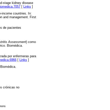
nd-stage kidney disease
/biomedica.7057
[
Links
]
-income countries. In:
ion and management. First
es de pacientes
stritis Assessment
) como
rico. Biomédica.
strada por enfermeras para
omedica.6966
[
Links
]
. Biomédica.
es crónicas no
mmons