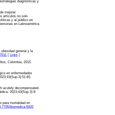
 estrategias diagnósticas y
ede mejorar
s artículos no solo
líticas y al público en
 personas en Latinoamérica
 obesidad general y la
.7011
[
Links
]
ultos, Colombia, 2015.
ógico en enfermedades
2023;43(Sup.3):51-65.
with acutely decompensated
édica. 2023;43(Sup.3):9-
o para mortalidad en
10.7705/biomedica.6920