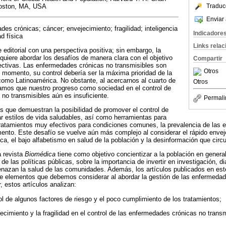
Traduc
Boston, MA, USA
Enviar 
es crónicas; cáncer; envejecimiento; fragilidad; inteligencia
Indicadore
ad física
Links rela
editorial con una perspectiva positiva; sin embargo, la
equiere abordar los desafíos de manera clara con el objetivo
Compartir
ectivas. Las enfermedades crónicas no transmisibles son
Otros
momento, su control debería ser la máxima prioridad de la
como Latinoamérica. No obstante, al acercarnos al cuarto de
Otros
vamos que nuestro progreso como sociedad en el control de
no transmisibles aún es insuficiente.
Permali
s que demuestran la posibilidad de promover el control de
ar estilos de vida saludables, así como herramientas para
tratamientos muy efectivos para condiciones comunes, la prevalencia de las
ento. Este desafío se vuelve aún más complejo al considerar el rápido envej
a, el bajo alfabetismo en salud de la población y la desinformación que circ
a revista
Biomédica
tiene como objetivo concientizar a la población en general
de las políticas públicas, sobre la importancia de invertir en investigación, 
enazan la salud de las comunidades. Además, los artículos publicados en es
re elementos que debemos considerar al abordar la gestión de las enfermeda
r, estos artículos analizan:
ol de algunos factores de riesgo y el poco cumplimiento de los tratamientos;
ecimiento y la fragilidad en el control de las enfermedades crónicas no trans