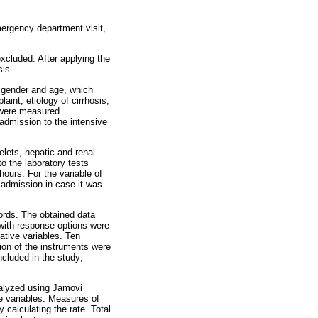
mergency department visit,
xcluded. After applying the
sis.
d gender and age, which
int, etiology of cirrhosis,
 were measured
 admission to the intensive
elets, hepatic and renal
o the laboratory tests
ours. For the variable of
e admission in case it was
ords. The obtained data
with response options were
ative variables. Ten
tion of the instruments were
ncluded in the study;
nalyzed using Jamovi
ve variables. Measures of
 calculating the rate. Total