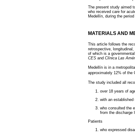
The present study aimed to
who received care for acut
Medellín, during the period
MATERIALS AND M
This article follows the r
retrospective, longitudinal
of which is a governmental 
CES
and
Clínica Las Amér
Medellín is in a metropoli
approximately 12% of the 
The study included all rec
over 18 years of ag
with an established 
who consulted the e
from the discharge 
Patients
who expressed disag