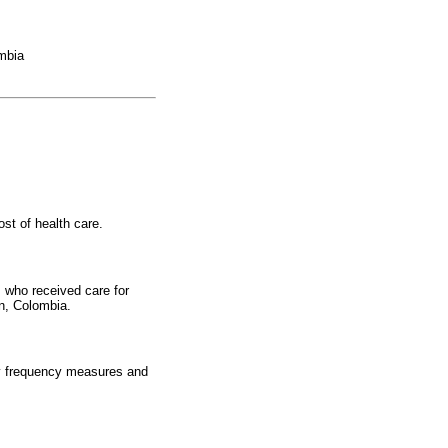
ombia
ost of health care.
s who received care for
n, Colombia.
by frequency measures and