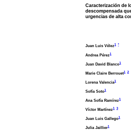
Caracterización de 
descompensada que c
urgencias de alta c
1
*
Juan Luis Vélez
1
Andrea Pérez
1
Juan David Blanco
1
2
Marie Claire Berrouet
1
Lorena Valencia
1
Sofía Soto
1
Ana Sofía Ramírez
1
3
Víctor Martínez
1
Juan Luis Gallego
1
Julia Jaillier