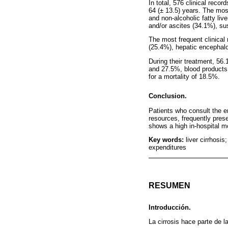
In total, 576 clinical reco
64 (± 13.5) years. The mos
and non-alcoholic fatty li
and/or ascites (34.1%), su
The most frequent clinical
(25.4%), hepatic encephalo
During their treatment, 56
and 27.5%, blood products;
for a mortality of 18.5%.
Conclusion.
Patients who consult the 
resources, frequently pres
shows a high in-hospital mo
Key words:
liver cirrhosi
expenditures
RESUMEN
Introducción.
La cirrosis hace parte de 