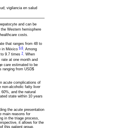
ud; vigilancia en salud
e hepatocyte and can be
 in the Western hemisphere
 healthcare costs.
rate that ranges from 48 to
5
,
6
e in México
. Among
7
p to 9.7 times
. When
y rate at one month and
age care estimated to be
es ranging from USD$
 acute complications of
non-alcoholic fatty liver
t 60%, and the natural
ated state within 10 years
rding the acute presentation
he main reasons for
g in the triage process,
rspective, it allows for the
f this patient group.