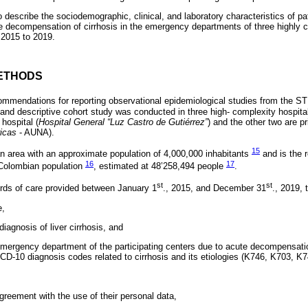
 describe the sociodemographic, clinical, and laboratory characteristics of pa
e decompensation of cirrhosis in the emergency departments of three highly 
 2015 to 2019.
ETHODS
ecommendations for reporting observational epidemiological studies from th
, and descriptive cohort study was conducted in three high- complexity hospita
hospital (
Hospital General “Luz Castro de Gutiérrez”
) and the other two are p
icas
- AUNA).
15
tan area with an approximate population of 4,000,000 inhabitants
and is the r
16
17
Colombian population
, estimated at 48’258,494 people
.
st
st
ords of care provided between January 1
., 2015, and December 31
., 2019, 
e,
diagnosis of liver cirrhosis, and
mergency department of the participating centers due to acute decompensation 
ICD-10 diagnosis codes related to cirrhosis and its etiologies (K746, K703, K
reement with the use of their personal data,