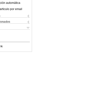
ción automática
articulo por email
s
cionados
nk