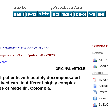
Servicios 
4157
versión On-line
ISSN
2590-7379
Revista
Bogotá dic. 2023 Epub 29-Dic-2023
SciELO
ca.6963
Google
ORIGINAL ARTICLE
Articulo
of patients with acutely decompensated
Inglés 
ived care in different highly complex
Articu
s of Medellín, Colombia.
Referen
Como c
SciELO