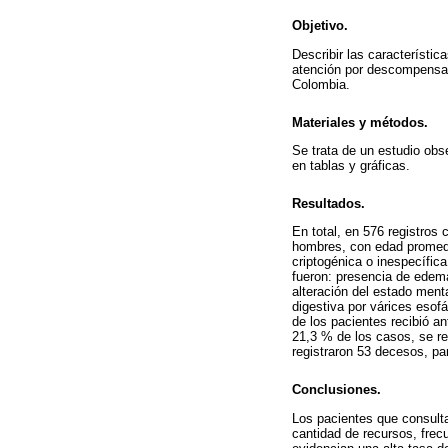
Objetivo.
Describir las característi
atención por descompensaci
Colombia.
Materiales y métodos.
Se trata de un estudio obs
en tablas y gráficas.
Resultados.
En total, en 576 registros 
hombres, con edad promedio
criptogénica o inespecífic
fueron: presencia de edema
alteración del estado ment
digestiva por várices esof
de los pacientes recibió a
21,3 % de los casos, se re
registraron 53 decesos, pa
Conclusiones.
Los pacientes que consult
cantidad de recursos, fre