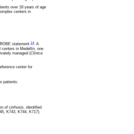
tients over 18 years of age
complex centers in
14
e STROBE statement
. A
l centers in Medellín, one
rivately managed (
Clínica
eference center for
to patients:
of cirrhosis, identified
745, K743, K744, K717).