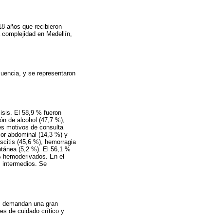
18 años que recibieron
a complejidad en Medellín,
cuencia, y se representaron
lisis. El 58,9 % fueron
ón de alcohol (47,7 %),
les motivos de consulta
lor abdominal (14,3 %) y
scitis (45,6 %), hemorragia
ntánea (5,2 %). El 56,1 %
 % hemoderivados. En el
s intermedios. Se
is demandan una gran
s de cuidado crítico y