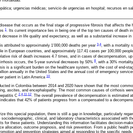
e mortalidad.
epática; urgencias médicas; servicio de urgencias en hospital; recursos en sal
r disease that occurs as the final stage of progressive fibrosis that affects th
1
ies
. Its current importance lies in being one of the top ten causes of death
nt decrease in life quality and expectancy, as well as a substantial increase in
3
,
4
 is attributed to approximately 1’000,000 deaths per year
, with a mortality 
le in European countries, and approximately 117.41 cases per 100,000 peopl
relative risk of death increases 4.7 times, and in cases of decompensation, u
8
irrhosis occurs, the 5-year survival decreases by 50%
, with a 30% mortalit
osis is a significant burden on the healthcare system, with the cost of end-st
llion annually in the United States and the annual cost of emergency servic
10
r patient in Latin America
.
ducted in Colombia between 2014 and 2020 have shown that the most common
eding, ascites, and encephalopathy. The most common causes of cirrhosis were 
2
,
4
,
11
,
12
hepatitis C
. The overall prevalence of decompensation is estimated a
se indicates that 42% of patients progress from a compensated to a decompens
ize this special population, there is still a gap in knowledge, particularly rega
sociodemographic, clinical, and laboratory characteristics associated with t
 for these patients. Understanding this information facilitates decision-makin
rce allocation, outcome prognosis, and risk prevention. From a public health pe
omotion and prevention strategies aimed at responding to the specific needs o