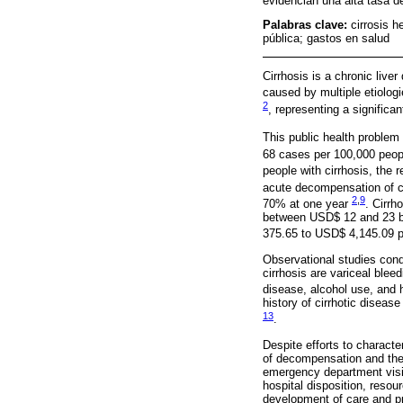
evidencian una alta tasa d
Palabras clave:
cirrosis h
pública; gastos en salud
Cirrhosis is a chronic live
caused by multiple etiolog
2
, representing a significa
This public health problem
68 cases per 100,000 peop
people with cirrhosis, the 
acute decompensation of c
2
,
9
70% at one year
. Cirrh
between USD$ 12 and 23 bi
375.65 to USD$ 4,145.09 pe
Observational studies con
cirrhosis are variceal ble
disease, alcohol use, and 
history of cirrhotic disea
13
.
Despite efforts to character
of decompensation and the 
emergency department visits
hospital disposition, resou
development of care and pr