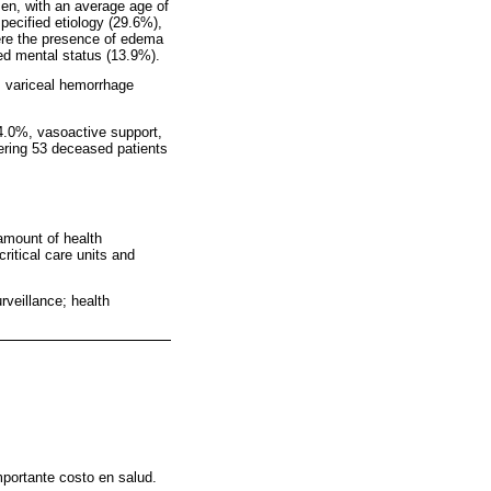
 men, with an average age of
pecified etiology (29.6%),
were the presence of edema
red mental status (13.9%).
, variceal hemorrhage
24.0%, vasoactive support,
ering 53 deceased patients
amount of health
itical care units and
rveillance; health
mportante costo en salud.