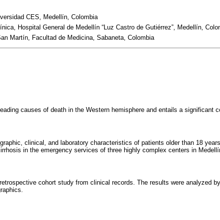
iversidad CES, Medellín, Colombia
línica, Hospital General de Medellín “Luz Castro de Gutiérrez”, Medellín, Col
San Martín, Facultad de Medicina, Sabaneta, Colombia
 leading causes of death in the Western hemisphere and entails a significant c
aphic, clinical, and laboratory characteristics of patients older than 18 year
rrhosis in the emergency services of three highly complex centers in Medellí
retrospective cohort study from clinical records. The results were analyzed 
graphics.