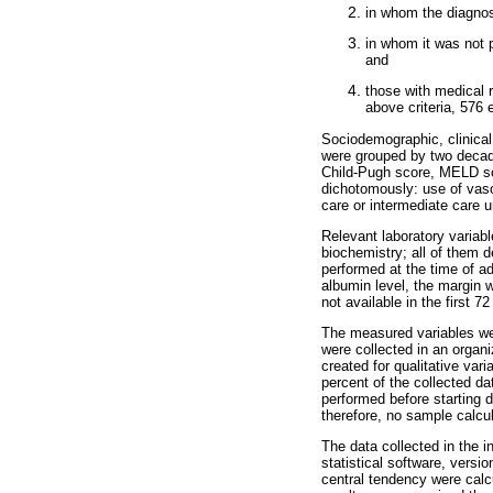
in whom the diagnosi
in whom it was not p
and
those with medical 
above criteria, 576 
Sociodemographic, clinical
were grouped by two decades
Child-Pugh score, MELD sc
dichotomously: use of vasoa
care or intermediate care u
Relevant laboratory variabl
biochemistry; all of them d
performed at the time of a
albumin level, the margin w
not available in the first 
The measured variables wer
were collected in an organ
created for qualitative var
percent of the collected da
performed before starting d
therefore, no sample calcu
The data collected in the 
statistical software, versi
central tendency were calcu