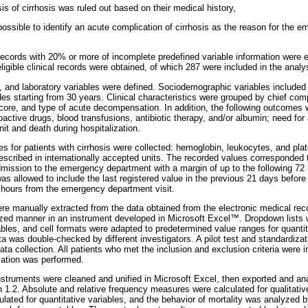
s of cirrhosis was ruled out based on their medical history,
ossible to identify an acute complication of cirrhosis as the reason for the e
records with 20% or more of incomplete predefined variable information were e
eligible clinical records were obtained, of which 287 were included in the analy
, and laboratory variables were defined. Sociodemographic variables include
 starting from 30 years. Clinical characteristics were grouped by chief compla
ore, and type of acute decompensation. In addition, the following outcomes
ctive drugs, blood transfusions, antibiotic therapy, and/or albumin; need for
nit and death during hospitalization.
es for patients with cirrhosis were collected: hemoglobin, leukocytes, and plat
escribed in internationally accepted units. The recorded values corresponded t
dmission to the emergency department with a margin of up to the following 72 h
as allowed to include the last registered value in the previous 21 days befor
72 hours from the emergency department visit.
e manually extracted from the data obtained from the electronic medical rec
ized manner in an instrument developed in Microsoft Excel™. Dropdown lists 
iables, and cell formats were adapted to predetermined value ranges for quantit
ta was double-checked by different investigators. A pilot test and standardiza
ata collection. All patients who met the inclusion and exclusion criteria were i
lation was performed.
instruments were cleaned and unified in Microsoft Excel, then exported and a
on 1.2. Absolute and relative frequency measures were calculated for qualitati
lated for quantitative variables, and the behavior of mortality was analyzed by