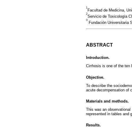
1
Facultad de Medicina, Un
2
Servicio de Toxicología C
3
Fundación Universitaria 
ABSTRACT
Introduction.
Cirrhosis is one of the ten
Objective.
To describe the sociodemogr
acute decompensation of ci
Materials and methods.
This was an observational 
represented in tables and 
Results.