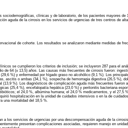
cas sociodemográficas, clínicas y de laboratorio, de los pacientes mayores de 
ón aguda de la cirrosis en los servicios de urgencias de tres centros de alt
ervacional de cohorte. Los resultados se analizaron mediante medidas de fre
clínicos se cumplieron los criterios de inclusión; se incluyeron 287 para el aná
 de 64 (± 13,5) años. Las causas más frecuentes de cirrosis fueron: ingesti
a (29,6 %) y enfermedad por hígado graso no alcohólico (9,1 %). Los principa
s, ascitis o ambas (34,1 %), sospecha de hemorragia digestiva (26,5 %), do
al (13,9 %). Los diagnósticos de complicación aguda más frecuentes fueron a
ágicas (25,4 %), encefalopatía hepática (23,0 %) y peritonitis bacteriana espo
ntibióticos; el 24,0 %, albúmina humana; el 24,0 % medicamentos, y el 27,5
quirió hospitalización en la unidad de cuidados intensivos o en la de cuidado
ra una mortalidad del 18,5 %.
an a los servicios de urgencias por una descompensación aguda de la cirros
cuentemente presentan complicaciones asociadas, requieren manejo en unidade