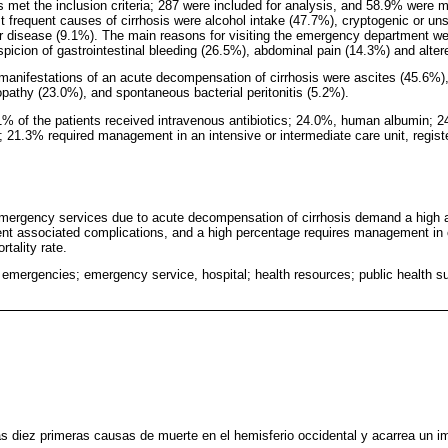
rds met the inclusion criteria; 287 were included for analysis, and 58.9% were
t frequent causes of cirrhosis were alcohol intake (47.7%), cryptogenic or uns
ver disease (9.1%). The main reasons for visiting the emergency department 
spicion of gastrointestinal bleeding (26.5%), abdominal pain (14.3%) and alte
 manifestations of an acute decompensation of cirrhosis were ascites (45.6%)
pathy (23.0%), and spontaneous bacterial peritonitis (5.2%).
.1% of the patients received intravenous antibiotics; 24.0%, human albumin; 
 21.3% required management in an intensive or intermediate care unit, regist
emergency services due to acute decompensation of cirrhosis demand a high 
ent associated complications, and a high percentage requires management in cr
rtality rate.
s; emergencies; emergency service, hospital; health resources; public health su
las diez primeras causas de muerte en el hemisferio occidental y acarrea un i