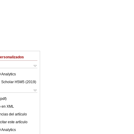
Personalizados
 Analytics
 Scholar H5M5 (
2019
)
(pdf)
lo en XML
cias del artículo
itar este artículo
 Analytics