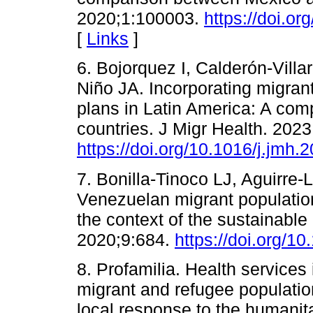
2020;1:100003.
https://doi.o
[
Links
]
6. Bojorquez I, Calderón-Villa
Niño JA. Incorporating migran
plans in Latin America: A comp
countries. J Migr Health. 202
https://doi.org/10.1016/j.jmh
7. Bonilla-Tinoco LJ, Aguirr
Venezuelan migrant population
the context of the sustainabl
2020;9:684.
https://doi.org/1
8. Profamilia. Health services
migrant and refugee populatio
local response to the humanit