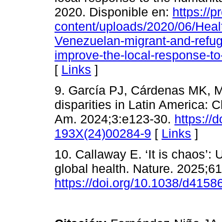
2020. Disponible en:
https://p
content/uploads/2020/06/Health
Venezuelan-migrant-and-refug
improve-the-local-response-t
[
Links
]
9. García PJ, Cárdenas MK, 
disparities in Latin America: 
Am. 2024;3:e123-30.
https://
193X(24)00284-9
[
Links
]
10. Callaway E. ‘It is chaos’:
global health. Nature. 2025;61
https://doi.org/10.1038/d415