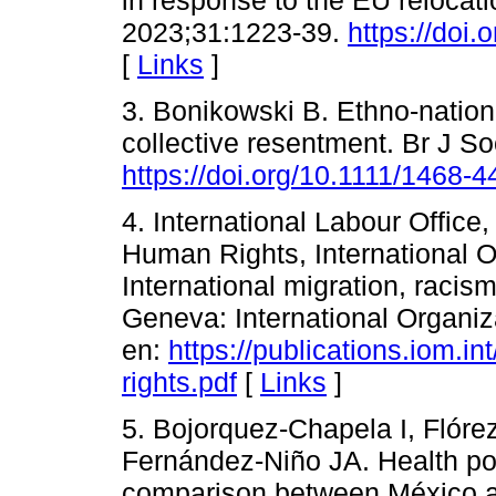
2023;31:1223-39.
https://doi
[
Links
]
3. Bonikowski B. Ethno-nationa
collective resentment. Br J S
https://doi.org/10.1111/1468-
4. International Labour Office
Human Rights, International Or
International migration, racis
Geneva: International Organiza
en:
https://publications.iom.i
rights.pdf
[
Links
]
5. Bojorquez-Chapela I, Flórez
Fernández-Niño JA. Health poli
comparison between México a