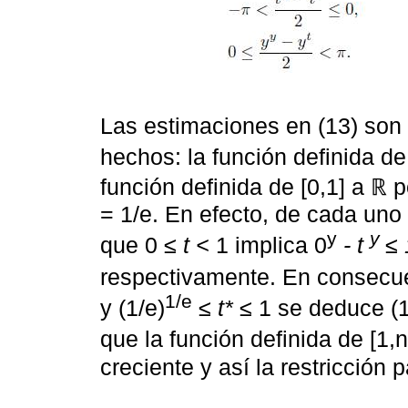
Las estimaciones en (13) son
hechos: la función definida de
función definida de [0,1] a ℝ 
= 1/e. En efecto, de cada un
y
y
que 0
≤ t <
1 implica 0
- t
≤ 
respectivamente. En consecu
1/e
y (1/e)
≤ t* ≤
1 se deduce (1
que la función definida de [1,
creciente y así la restricción 