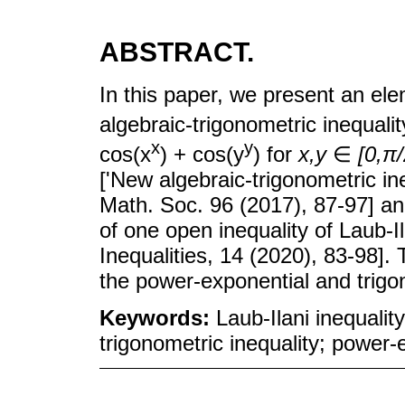
ABSTRACT.
In this paper, we present an ele
algebraic-trigonometric inequalit
x
y
cos(x
) + cos(y
) for
x,y
∈
[0,π/
['New algebraic-trigonometric ineq
Math. Soc. 96 (2017), 87-97] an
of one open inequality of Laub-I
Inequalities, 14 (2020), 83-98].
the power-exponential and trigo
Keywords:
Laub-Ilani inequality
trigonometric inequality; power-