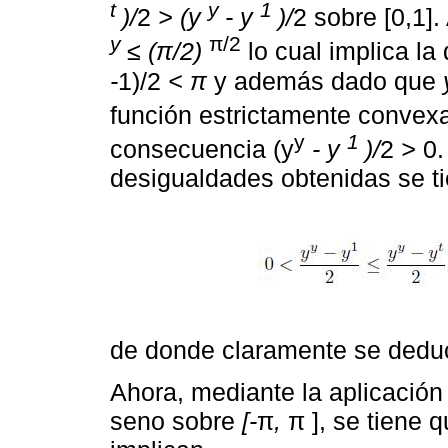
t
y
1
)/
2
> (y
- y
)/
2 sobre [0,1]
y
π/2
≤ (π/2)
lo cual implica la
-
1)/2
< π
y además dado que
función estrictamente convex
y
1
consecuencia (y
- y
)/
2
>
0.
desigualdades obtenidas se ti
de donde claramente se deduc
Ahora, mediante la aplicación
seno sobre
[-
π
,
π ], se tiene 