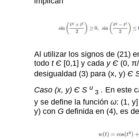
implican
Al utilizar los signos de (21) 
todo
t Є
[0,1] y cada
y Є
(0, π
desigualdad (3) para (x, y)
Є 
u
Caso (x, y) Є S
.
En este ca
3
y se define la función
ω
: (1, y
y) con
G
definida en (4), es de