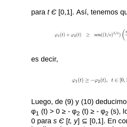
para
t Є
[0,1]. Así, tenemos q
es decir,
Luego, de (9) y (10) deducim
φ
(t)
>
0
≥ -
φ
(t)
≥ -
φ
(s), 
1
2
2
0 para
s Є
[
t, y
] ⊆ [0,1]. En 