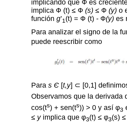
implicando que Ф es creciente
implica Ф (t)
≤
Ф
(s) ≤
Ф
(y)
o 
función
g
’
(t) = Ф (t)
-
Ф
(y)
es 
1
Para analizar el signo de la f
puede reescribir como
Para
s Є
[
t,y
] ⊂ [0,1] definimo
Observamos que la derivada 
s
s
cos(t
) + sen(t
))
>
0 y así φ
e
3
≤ y
implica que φ
(t)
≤
φ
(s)
≤
3
3