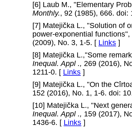
[6] Laub M., "Elementary Pro
Monthly.
, 92 (1985), 666. doi
[7] Matejička L., "Solution of 
power-exponential functions",
(2009), No. 3, 1-5. [
Links
]
[8] Matejička L.,"Some remark
Inequal. Appl
.,
269 (2016), No
1211-0. [
Links
]
[9] Matejička L., "On the Cîrto
152 (2016), No. 1, 1-6. doi: 
[10] Matejička L., "Next genera
Inequal. Appl
.,
159 (2017), No
1436-6. [
Links
]