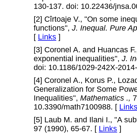
130-137. doi: 10.22436/jnsa.0
[2] Cîrtoaje V., "On some ineq
functions",
J. Inequal. Pure A
[
Links
]
[3] Coronel A. and Huancas F.,
exponential inequalities",
J. I
doi: 10.1186/1029-242X-2014-
[4] Coronel A., Korus P., Loza
Generalization for Some Powe
Inequalities",
Mathematics
.,
7
10.3390/math7100988. [
Link
[5] Laub M. and Ilani I., "A sub
97 (1990), 65-67. [
Links
]