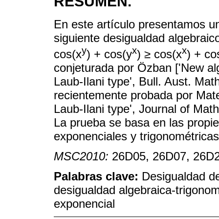
RESUMEN.
En este artículo presentamos un
siguiente desigualdad algebraico
y
x
x
cos(x
) + cos(y
)
≥
cos(x
) + co
conjeturada por Özban ['New alge
Laub-Ilani type', Bull. Aust. Mat
recientemente probada por Matej
Laub-Ilani type', Journal of Math
La prueba se basa en las propie
exponenciales y trigonométricas
MSC2010:
26D05, 26D07, 26D2
Palabras clave:
Desigualdad de
desigualdad algebraica-trigonom
exponencial