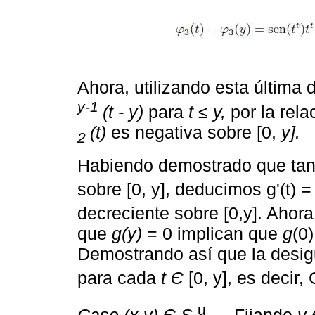
Ahora, utilizando esta última 
y-1
(t - y)
para
t ≤ y,
por la rela
(t)
es negativa sobre [0,
y].
2
Habiendo demostrado que tan
sobre [0, y], deducimos g'(t) =
decreciente sobre [0,y]. Ahor
que
g(y)
= 0 implican que
g
(0
Demostrando así que la desig
para cada
t Є
[0, y], es decir,
u
Caso (x,y) Є S
.
Fijando
y