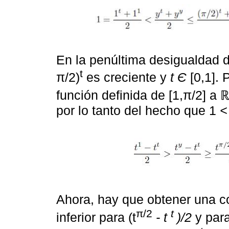
En la penúltima desigualdad d
t
π/2)
es creciente y
t Є
[0,1]. 
función definida de [1,π/2] a 
por lo tanto del hecho que 1
<
Ahora, hay que obtener una co
π/2
t
inferior para (t
- t
)/2
y para