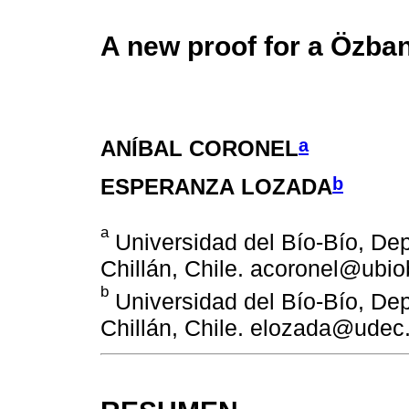
A new proof for a Özba
a
ANÍBAL CORONEL
b
ESPERANZA LOZADA
a
Universidad del Bío-Bío, De
Chillán, Chile. acoronel@ubiob
b
Universidad del Bío-Bío, De
Chillán, Chile. elozada@udec.