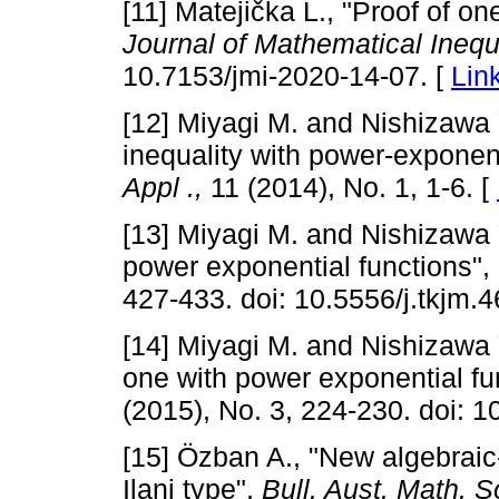
[11] Matejička L., "Proof of on
Journal of Mathematical Inequa
10.7153/jmi-2020-14-07. [
Lin
[12] Miyagi M. and Nishizawa Y
inequality with power-exponent
Appl
.,
11 (2014), No. 1, 1-6. [
[13] Miyagi M. and Nishizawa Y
power exponential functions",
427-433. doi: 10.5556/j.tkjm.
[14] Miyagi M. and Nishizawa Y.
one with power exponential fu
(2015), No. 3, 224-230. doi: 1
[15] Özban A., "New algebraic-
Ilani type",
Bull. Aust. Math. S