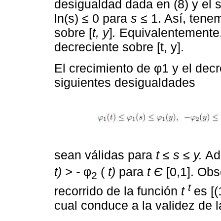
desigualdad dada en (8) y el 
ln(s)
≤
0 para
s ≤
1. Así, tene
sobre [
t, y
]
.
Equivalentemente, 
decreciente sobre [t, y].
El crecimiento de φ1 y el dec
siguientes desigualdades
sean válidas para
t ≤ s ≤ y.
Ade
t) > -
φ
(
t)
para
t Є
[0,1]. Ob
2
t
recorrido de la función
t
es [(
cual conduce a la validez de 