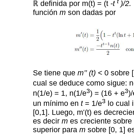
t
ℝ definida por m(t) = (t
-t
)/2.
función
m
son dadas por
Se tiene que
m’’ (t) <
0 sobre [
cual se deduce como sigue: n
3
3
n(1/e) = 1, n(1/e
) = (16 + e
)
3
un mínimo en
t
= 1/e
lo cual 
[0,1]. Luego, m'(t) es decrecie
es decir
m
es creciente sobre 
superior para
m
sobre [0, 1] 