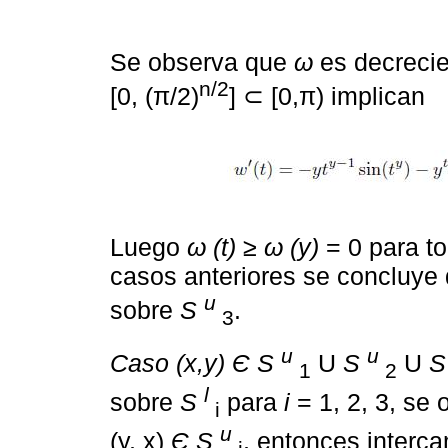
Se observa que
ω
es decrecie
n/2
[0, (π/2)
] ⊂ [0,π) implican
Luego
ω (t) ≥ ω (y)
= 0 para t
casos anteriores se concluye 
u
sobre
S
.
3
u
u
Caso (x,y) Є S
U
S
U
S
1
2
l
sobre
S
para
i
= 1, 2, 3, se 
i
u
(y, x)
Є S
, entonces interca