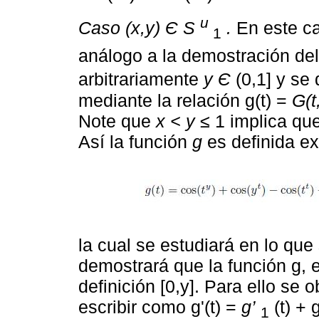
u
Caso (x,y) Є S
.
En este ca
1
análogo a la demostración del
arbitrariamente
y Є
(0,1] y se 
mediante la relación g(t) =
G(t
Note que
x < y ≤
1 implica qu
Así la función
g
es definida ex
la cual se estudiará en lo qu
demostrará que la función g, 
definición [0,y]. Para ello se
escribir como g'(t) =
g’
(t) + 
1