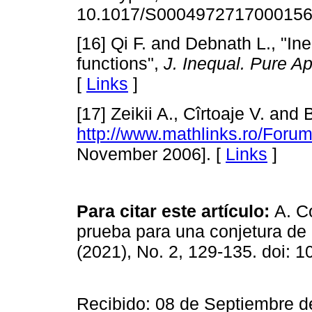
10.1017/S0004972717000156
[16] Qi F. and Debnath L., "In
functions",
J. Inequal. Pure A
[
Links
]
[17] Zeikii A., Cîrtoaje V. an
http://www.mathlinks.ro/Foru
November 2006]. [
Links
]
Para citar este artículo:
A. C
prueba para una conjetura d
(2021), No. 2, 129-135. doi: 
Recibido: 08 de Septiembre d