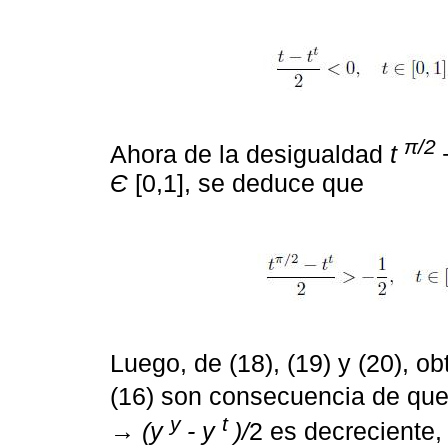
π/2
Ahora de la desigualdad
t
Є
[0,1], se deduce que
Luego, de (18), (19) y (20), 
(16) son consecuencia de que 
y
t
→ (y
- y
)/
2 es decreciente, 