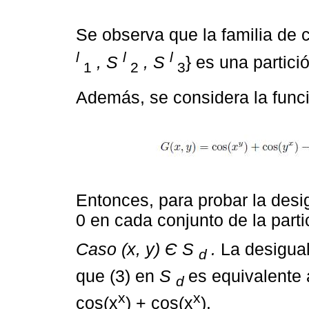
Se observa que la familia de 
l
l
l
, S
, S
} es una partic
1
2
3
Además, se considera la func
Entonces, para probar la des
0 en cada conjunto de la parti
Caso (x, y) Є S
.
La desigual
d
que (3) en
S
es equivalente 
d
x
x
cos(x
) + cos(x
).