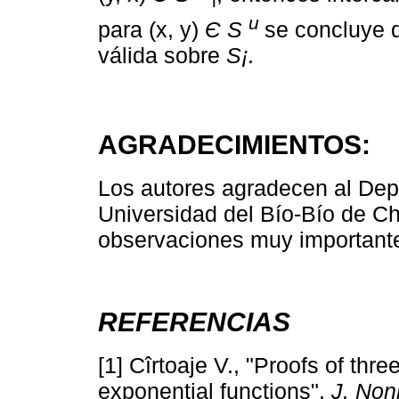
i
u
para (x, y)
Є S
se concluye 
válida sobre
S¡.
AGRADECIMIENTOS:
Los autores agradecen al Dep
Universidad del Bío-Bío de C
observaciones muy importante
REFERENCIAS
[1] Cîrtoaje V., "Proofs of thr
exponential functions",
J. Non