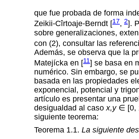
que fue probada de forma inde
17
2
Zeikii-Cîrtoaje-Berndt [
,
]. 
sobre generalizaciones, exte
con (2), consultar las referenc
Además, se observa que la pr
11
Matejícka en [
] se basa en 
numérico. Sin embargo, se pue
basada en las propiedades el
exponencial, potencial y trigo
artículo es presentar una prue
desigualdad al caso
x,y
∈ [0,
siguiente teorema:
Teorema 1.1.
La siguiente de