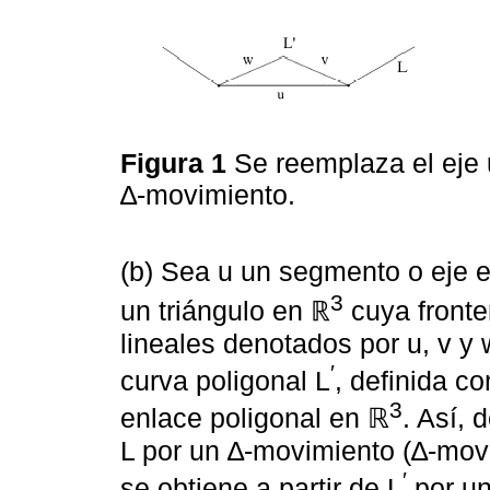
Figura 1
Se reemplaza el eje 
∆-movimiento.
(b) Sea u un segmento o eje e
3
un triángulo en ℝ
cuya fronte
lineales denotados por u, v y 
′
curva poligonal L
, definida c
3
enlace poligonal en ℝ
. Así,
L por un ∆-movimiento (∆-mov
′
se obtiene a partir de L
por un