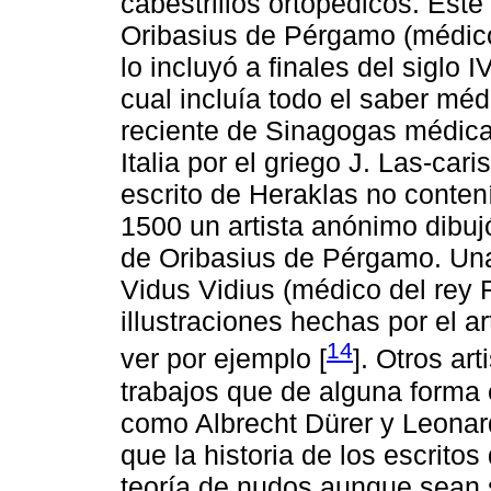
cabestrillos ortopédicos. Este
Oribasius de Pérgamo (médico
lo incluyó a finales del siglo 
cual incluía todo el saber méd
reciente de Sinagogas médicas
Italia por el griego J. Las-car
escrito de Heraklas no contení
1500 un artista anónimo dibu
de Oribasius de Pérgamo. Una 
Vidus Vidius (médico del rey 
illustraciones hechas por el ar
14
ver por ejemplo [
]. Otros ar
trabajos que de alguna forma
como Albrecht Dürer y Leonar
que la historia de los escrito
teoría de nudos aunque sean 