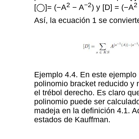
2
−2
2
[◯]= (−A
− A
) y [D] = (−A
Así, la ecuación 1 se conviert
Ejemplo 4.4. En este ejemplo
polinomio bracket reducido y
el trébol derecho. Es claro qu
polinomio puede ser calculado
madeja en la definición 4.1. 
estados de Kauffman.