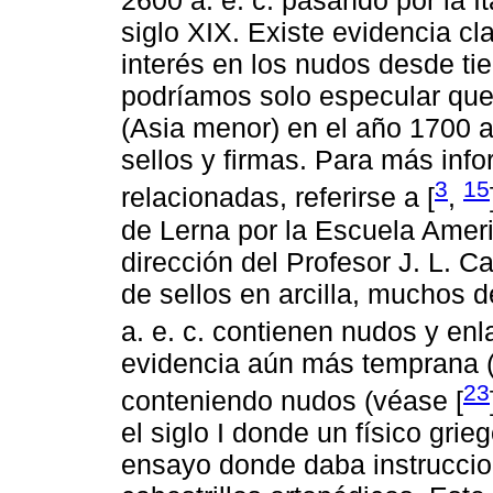
2600 a. e. c. pasando por la It
siglo XIX. Existe evidencia c
interés en los nudos desde t
podríamos solo especular que
(Asia menor) en el año 1700 a
sellos y firmas. Para más info
3
15
relacionadas, referirse a [
,
de Lerna por la Escuela Ameri
dirección del Profesor J. L. 
de sellos en arcilla, muchos 
a. e. c. contienen nudos y enl
evidencia aún más temprana (2
23
conteniendo nudos (véase [
el siglo I donde un físico gri
ensayo donde daba instruccio