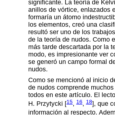
significante. La teoría de Kel
anillos de vórtice, enlazados 
formaría un átomo indestructib
los elementos, creó una clasi
resultó ser uno de los trabajo
de la teoría de nudos. Como es
más tarde descartada por la te
modo, es impresionante ver có
se generó un campo formal de 
nudos.
Como se mencionó al inicio de 
de nudos comprende muchos as
todos en este artículo. El lect
15
16
18
H. Przytycki [
,
,
], que 
información al respecto. Ademá