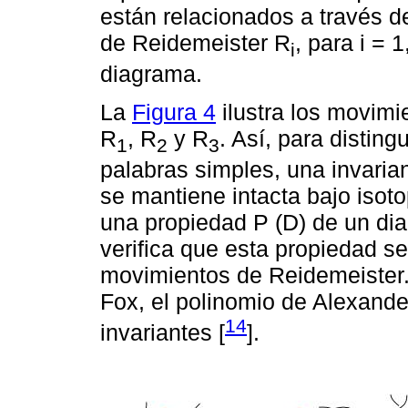
están relacionados a través d
de Reidemeister R
, para i = 
i
diagrama.
La
Figura 4
ilustra los movim
R
, R
y R
. Así, para disting
1
2
3
palabras simples, una invaria
se mantiene intacta bajo isot
una propiedad P (D) de un dia
verifica que esta propiedad s
movimientos de Reidemeister.
Fox, el polinomio de Alexande
14
invariantes [
].