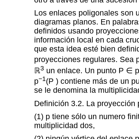
Los enlaces poligonales son
diagramas planos. En palabra
definidos usando proyecciones
información local en cada cru
que esta idea esté bien defini
proyecciones regulares. Sea p
3
ℝ
un enlace. Un punto P ∈ p(
−1
p
(P ) contiene más de un p
se le denomina la multiplicida
Definición 3.2. La proyección 
(1) p tiene sólo un numero fin
multiplicidad dos,
(2) ningún vértice del enlace