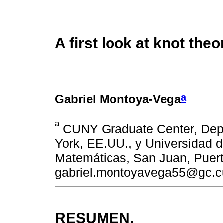
A first look at knot t
a
Gabriel Montoya-Vega
a
CUNY Graduate Center, Dep
York, EE.UU., y Universidad 
Matemáticas, San Juan, Puert
gabriel.montoyavega55@gc.c
RESUMEN.