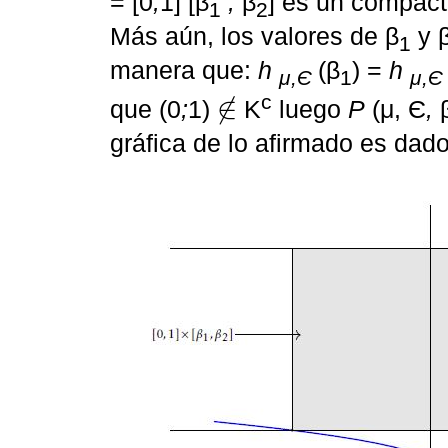
= [0
;
1] [β
;
β
] es un compact
1
2
Más aún, los valores de β
y 
1
manera que:
h
(β
) =
h
μ,Є
1
μ,Є
c
∉
que (0
;
1)
K
luego
P
(μ, Є
,
∉
gráfica de lo afirmado es dad