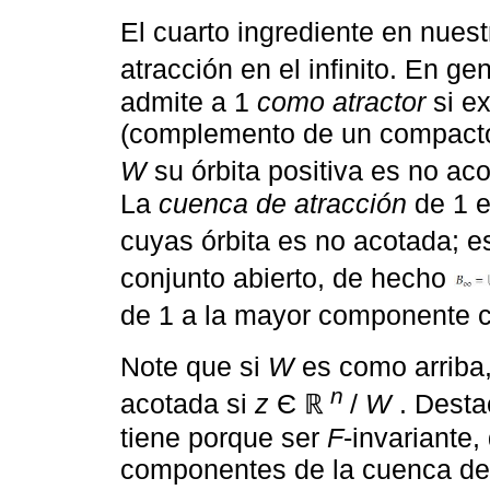
El cuarto ingrediente en nuest
atracción en el infinito. En 
admite a 1
como atractor
si ex
(complemento de un compacto
W
su órbita positiva es no aco
La
cuenca de atracción
de 1 e
cuyas órbita es no acotada; 
conjunto abierto, de hecho
de 1 a la mayor componente
Note que si
W
es como arriba
n
acotada si
z
Є ℝ
/
W
. Desta
tiene porque ser
F
-invariante
componentes de la cuenca de a