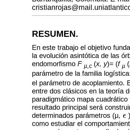
cristianrojas@mail.uniatlantic
RESUMEN.
En este trabajo el objetivo fun
la evolución asintótica de las órb
endomorfismo
F
(
x, y
)= (
f
(
µ,c
µ
parámetro de la familia logístic
el parámetro de acoplamiento. 
entre dos clásicos en la teoría 
paradigmático mapa cuadrático y
resultado principal será constru
determinados parámetros (μ
,
ϵ
ϵ
como estudiar el comportamient