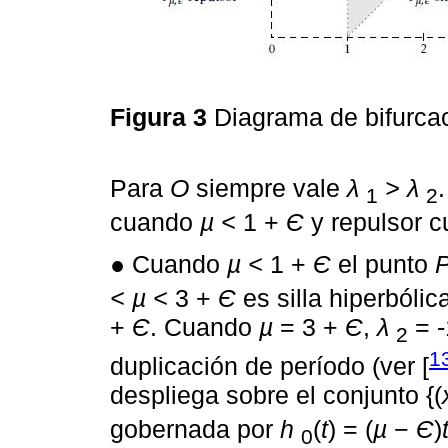
Figura 3
Diagrama de bifurca
Para
O
siempre vale
λ
> λ
1
2
cuando
µ <
1 +
Є
y repulsor 
● Cuando
µ <
1 +
Є
el punto
< µ <
3 +
Є
es silla hiperbóli
+
Є
. Cuando
µ
= 3 +
Є
,
λ
= -
2
1
duplicación de período (ver [
despliega sobre el conjunto {(
gobernada por
h
(
t
) = (
µ
−
Є
)
0