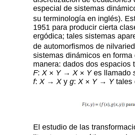
especial de sistemas dinámic
su terminología en inglés). Es
1951 para producir cierta cla
ergódica; tales sistemas apar
de automorfismos de nilvaried
sistemas dinámicos en forma g
manera: dados dos espacios 
F
:
X
×
Y
→
X
×
Y
es llamado
f
:
X
→
X
y
g
:
X
×
Y
→
Y
tales
El estudio de las transformac