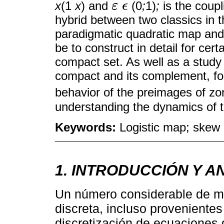
x
(1
x
) and
(0
;
1)
;
is the coupl
ε
ϵ
ε
ϵ
hybrid between two classics in 
paradigmatic quadratic map and 
be to construct in detail for cer
compact set. As well as a study 
compact and its complement, for 
behavior of the preimages of zo
understanding the dynamics of t
Keywords:
Logistic map; skew 
1. INTRODUCCIÓN Y 
Un número considerable de m
discreta, incluso proveniente
discretización de ecuaciones 