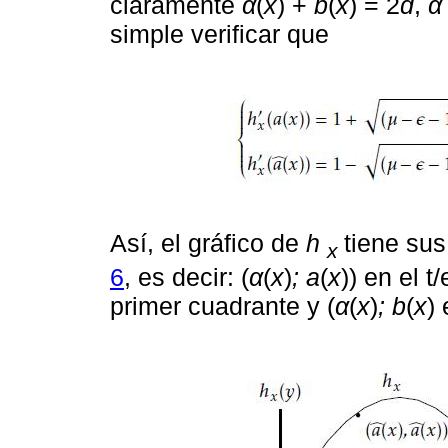
claramente
α
(
x
) +
b
(
x
) = 2
d
,
α
simple verificar que
Así, el gráfico de
h
tiene sus
x
6
, es decir: (
α
(
x
)
; a
(
x
)) en el t
primer cuadrante y (
α
(
x
)
; b
(
x
)