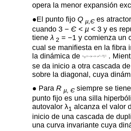
opera la menor expansión exc
●El punto fijo
Q
es atracto
µ,Є
cuando 3 −
Є < µ <
3 y es rep
tiene
λ
= −1 y comienza un c
2
cual se manifiesta en la fibra 
la dinámica de
. Mien
se da inicio a otra cascada d
sobre la diagonal, cuya dinám
● Para
R
siempre se tien
µ, Є
punto fijo es una silla hiperb
autovalor λ
alcanza el valor
1
inicio de una cascada de dupl
una curva invariante cuya din