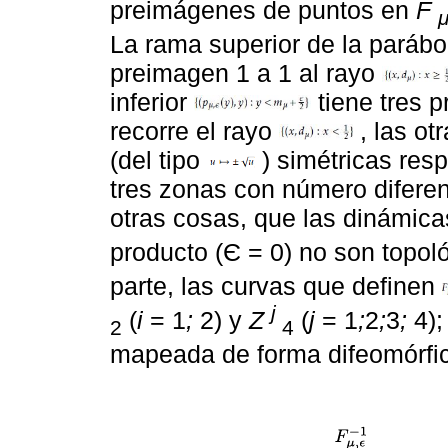
preimágenes de puntos en
F
La rama superior de la paráb
preimagen 1 a 1 al rayo
inferior
tiene tres 
recorre el rayo
, las o
(del tipo
) simétricas res
tres zonas con número diferen
otras cosas, que las dinámic
producto (Є = 0) no son topol
parte, las curvas que definen
j
(
i
= 1
;
2) y
Z
(
j
= 1
;
2
;
3
;
4);
2
4
mapeada de forma difeomórfi