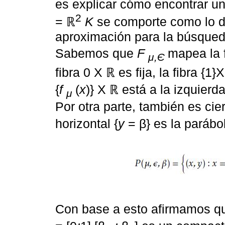
es explicar cómo encontrar u
2
= ℝ
K
se comporte como lo dis
aproximación para la búsqued
Sabemos que
F
mapea la f
μ,Є
fibra 0 X ℝ es fija, la fibra {
{
f
(
x
)} X ℝ está a la izquier
μ
Por otra parte, también es ci
horizontal {
y
= β} es la parábo
Con base a esto afirmamos qu