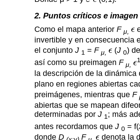
ε
ϵ
2. Puntos críticos e imagen 
Como el mapa anterior
F
e
ϵ
μ,
ϵ
invertible y en consecuencia 
el conjunto
J
=
F
(
J
) de
ϵ
1
μ,
0
ϵ
así como su preimagen
F
ϵ
μ,
ϵ
la descripción de la dinámica
plano en regiones abiertas c
preimágenes, mientras que
F
abiertas que se mapean difeo
determinadas por
J
; más ad
1
antes recordamos que
J
= f(
0
donde
D
F
denota la d
ϵ
(x;y)
μ,
ϵ