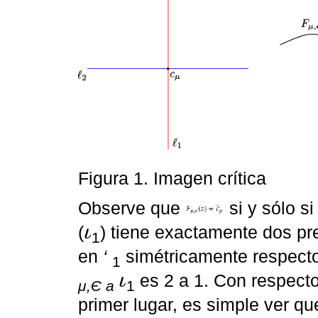
Figura 1. Imagen crítica
Observe que
si y sólo s
(
) tiene exactamente dos pr
ι
1
ι
en
‘
simétricamente respect
1
es 2 a 1. Con respect
ι
μ,Є a
1
ι
primer lugar, es simple ver q