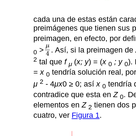
cada una de estas están cara
preimágenes que tienen sus p
preimagen, en efecto, por defi
μ
>
. Así, si la preimagen de
0
μ
4
4
2
tal que
f
(
x; y
) = (
x
; y
).
μ
0
0
=
x
tendría solución real, po
0
2
μ
- 4
μx
0 ≥ 0; así
x
tendría
0
contradice que esta en
Z
. D
0
elementos en
Z
tienen dos 
2
cuatro, ver
Figura 1
.