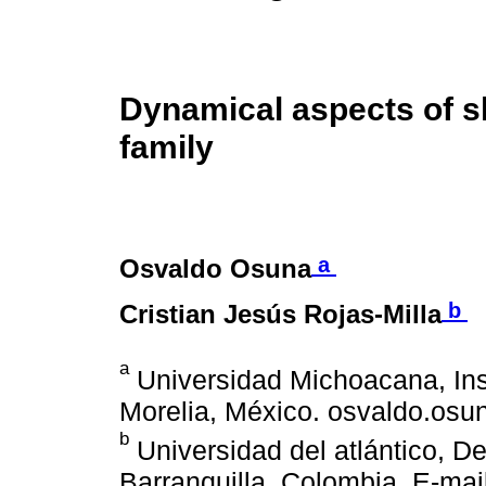
Dynamical aspects of sk
family
a
Osvaldo Osuna
b
Cristian Jesús Rojas-Milla
a
Universidad Michoacana, Inst
Morelia, México. osvaldo.o
b
Universidad del atlántico, 
Barranquilla, Colombia. E-mail