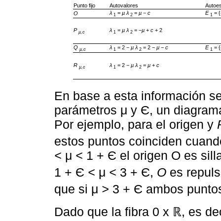
Punto fijo
Autovalores
Autoes
λ
=
µ
λ
=
µ
−
c
E
= {
O
1
2
1
P
λ
=
µ
λ
= −
µ
+
c
+ 2
µ,c
1
2
Q
λ
= 2 −
µ
λ
= 2 −
µ
−
c
E
= {
µ,c
1
2
1
R
λ
= 2 −
µ
λ
=
µ
+
c
µ,c
1
2
En base a esta información se
parámetros μ y Є, un diagrama
Por ejemplo, para el origen y
estos puntos coinciden cuando
<
μ
<
1 + Є el origen O es sill
1 + Є
<
μ
<
3 + Є,
O
es repuls
que si μ
>
3 + Є ambos puntos
Dado que la fibra 0 x ℝ, es dec