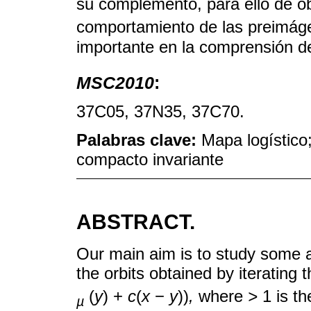
su complemento, para ello de ob
comportamiento de las preimág
importante en la comprensión de
MSC2010
:
37C05, 37N35, 37C70.
Palabras clave:
Mapa logístico
compacto invariante
ABSTRACT.
Our main aim is to study some a
the orbits obtained by iteratin
(
y
) +
c
(
x
−
y
))
,
where
>
1 is th
µ