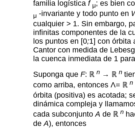
familia logística
f
; es bien 
μ
-invariante y todo punto en
μ
cualquier
>
1. Sin embargo, p
infinitas componentes de la c
los puntos en [0
;
1] con órbita
Cantor con medida de Lebesgue
la cuenca inmediata de 1 par
n
n
Suponga que
F
: ℝ
→ ℝ
tie
n
como arriba, entonces Λ= ℝ
órbita (positiva) es acotada; 
dinámica compleja y llamamo
n
cada subconjunto
A
de ℝ
h
de
A
), entonces