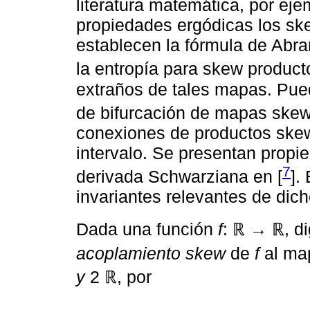
literatura matemática, por eje
propiedades ergódicas los ske
establecen la fórmula de Abr
la entropía para skew product
extraños de tales mapas. Pue
de bifurcación de mapas skew
conexiones de productos skew
intervalo. Se presentan propi
7
derivada Schwarziana en [
].
invariantes relevantes de dic
Dada una función
f
: ℝ → ℝ, d
acoplamiento skew
de
f
al m
y
2 ℝ, por