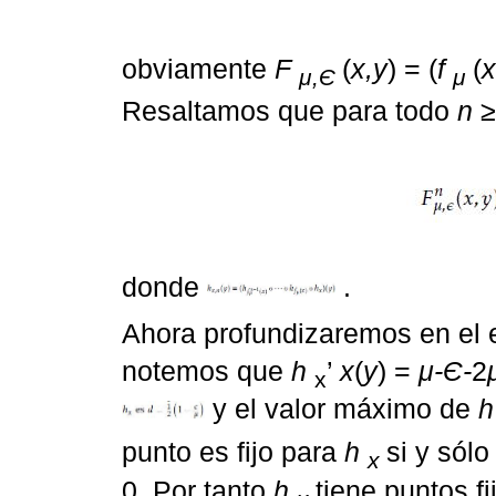
obviamente
F
(
x,y
) = (
f
(
x
μ,Є
μ
Resaltamos que para todo
n
≥
donde
.
Ahora profundizaremos en el
notemos que
h
’
x
(
y
) =
μ-Є-
2
x
y el valor máximo de
h
punto es fijo para
h
si y sólo
x
0. Por tanto
h
tiene puntos fi