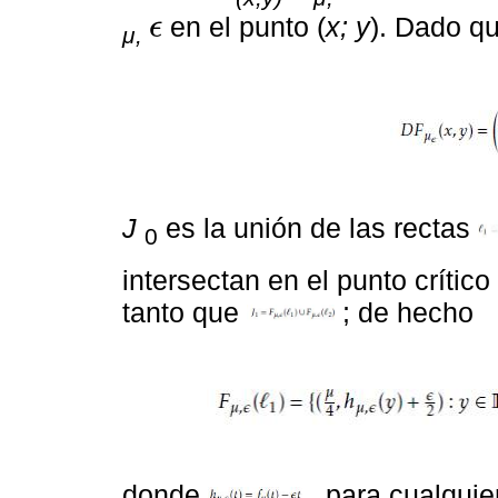
en el punto (
x; y
). Dado q
ϵ
μ,
ϵ
J
es la unión de las rectas
0
intersectan en el punto crítico
tanto que
; de hecho
donde
, para cualqui