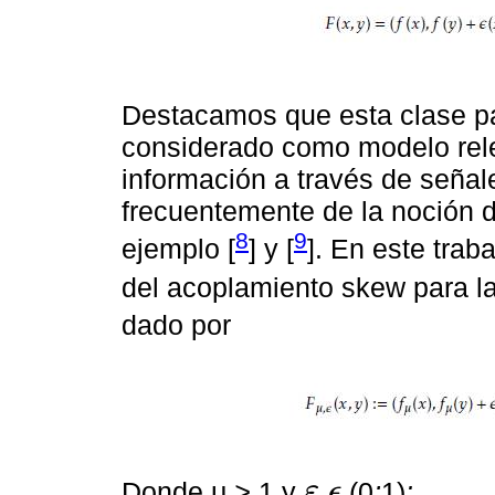
Destacamos que esta clase pa
considerado como modelo rele
información a través de señal
frecuentemente de la noción d
8
9
ejemplo [
] y [
]. En este tra
del acoplamiento skew para la
dado por
Donde μ
>
1 y
(0
;
1)
:
ε
ϵ