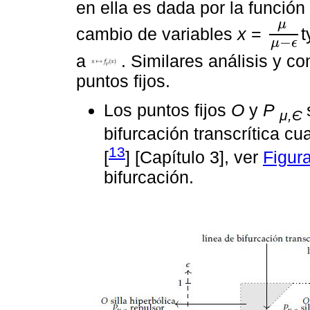
en ella es dada por la función
μ
cambio de variables
x
=
t
μ
μ
-
ϵ
−
μ
ϵ
a
. Similares análisis y c
puntos fijos.
Los puntos fijos
O
y
P
μ,Є
bifurcación transcrítica c
13
[
] [Capítulo 3], ver
Figur
bifurcación.