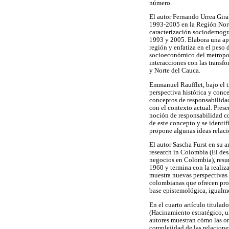
número.
El autor Fernando Urrea Gira
1993-2005 en la Región Norte
caracterización sociodemográf
1993 y 2005. Elabora una ap
región y enfatiza en el peso
socioeconómico del metropoli
interacciones con las transf
y Norte del Cauca.
Emmanuel Raufflet, bajo el t
perspectiva histórica y conce
conceptos de responsabilidad
con el contexto actual. Prese
noción de responsabilidad co
de este concepto y se identif
propone algunas ideas relaci
El autor Sascha Furst en su 
research in Colombia (El desa
negocios en Colombia), resum
1960 y termina con la realiza
muestra nuevas perspectivas 
colombianas que ofrecen prog
base epistemológica, igualm
En el cuarto artículo titulad
(Hacinamiento estratégico, u
autores muestran cómo las or
complejidad de las relacione