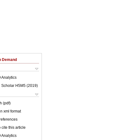
on Demand
 Analytics
 Scholar H5M5 (
2019
)
h (pdf)
 in xml format
 references
cite this article
 Analytics