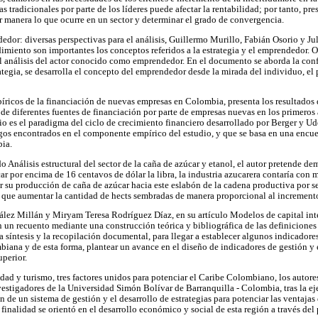
gias tradicionales por parte de los líderes puede afectar la rentabilidad; por tanto, 
r manera lo que ocurre en un sector y determinar el grado de convergencia.
dedor: diversas perspectivas para el análisis, Guillermo Murillo, Fabián Osorio y J
miento son importantes los conceptos referidos a la estrategia y el emprendedor. O
el análisis del actor conocido como emprendedor. En el documento se aborda la con
tegia, se desarrolla el concepto del emprendedor desde la mirada del individuo, el 
ricos de la financiación de nuevas empresas en Colombia, presenta los resultados
 de diferentes fuentes de financiación por parte de empresas nuevas en los primeros 
io es el paradigma del ciclo de crecimiento financiero desarrollado por Berger y Ud
zgos encontrados en el componente empírico del estudio, y que se basa en una encue
bia.
do Análisis estructural del sector de la caña de azúcar y etanol, el autor pretende de
car por encima de 16 centavos de dólar la libra, la industria azucarera contaría co
ar su producción de caña de azúcar hacia este eslabón de la cadena productiva por 
er que aumentar la cantidad de hects sembradas de manera proporcional al increment
ález Millán y Miryam Teresa Rodríguez Díaz, en su artículo Modelos de capital inte
n un recuento mediante una construcción teórica y bibliográfica de las definicion
a síntesis y la recopilación documental, para llegar a establecer algunos indicadore
biana y de esta forma, plantear un avance en el diseño de indicadores de gestión y e
uperior.
idad y turismo, tres factores unidos para potenciar el Caribe Colombiano, los autor
estigadores de la Universidad Simón Bolívar de Barranquilla - Colombia, tras la e
n de un sistema de gestión y el desarrollo de estrategias para potenciar las ventaj
 finalidad se orientó en el desarrollo económico y social de esta región a través d