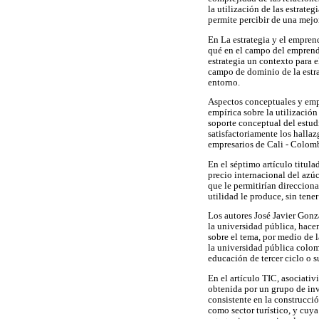
la utilización de las estrate
permite percibir de una mejo
En La estrategia y el empren
qué en el campo del emprendi
estrategia un contexto para 
campo de dominio de la estra
entorno.
Aspectos conceptuales y empí
empírica sobre la utilización
soporte conceptual del estud
satisfactoriamente los halla
empresarios de Cali - Colom
En el séptimo artículo titula
precio internacional del azú
que le permitirían direccion
utilidad le produce, sin ten
Los autores José Javier Gonz
la universidad pública, hace
sobre el tema, por medio de l
la universidad pública colom
educación de tercer ciclo o s
En el artículo TIC, asociativ
obtenida por un grupo de inv
consistente en la construcció
como sector turístico, y cuya