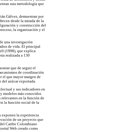
presentan una metodología que
ulián Gálvez, demuestran por
frecen desde la mirada de la
figuración y construcción del
proceso, la organización y el
 de una investigación
años de vida. El principal
ell (1998), que explica
sta realizada a 130
mostrar que de seguir el
n mecanismos de coordinación
ser el que mayor margen de
o del azúcar exportada.
lectual y sus indicadores en
es y modelos más conocidos
s relevantes en la función de
n la función social de la
es exponen la experiencia
jecución de un proyecto que
as del Caribe Colombiano
el portal Web creado como