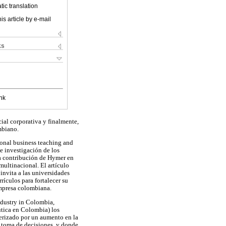
ic translation
is article by e-mail
ks
nk
cial corporativa y finalmente,
mbiano.
ional business teaching and
 e investigación de los
la contribución de Hymer en
multinacional. El artículo
invita a las universidades
rículos para fortalecer su
empresa colombiana.
industry in Colombia,
utica en Colombia) los
terizado por un aumento en la
a toma de decisiones, y donde