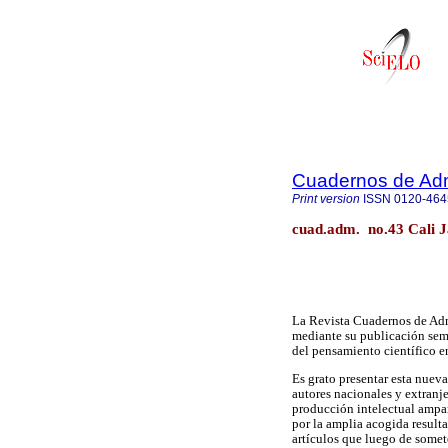
Cuadernos de Admi
Print version
ISSN
0120-464
cuad.adm. no.43 Cali J
La Revista Cuadernos de Admi
mediante su publicación seme
del pensamiento científico en
Es grato presentar esta nuev
autores nacionales y extranje
producción intelectual ampa
por la amplia acogida result
artículos que luego de somete