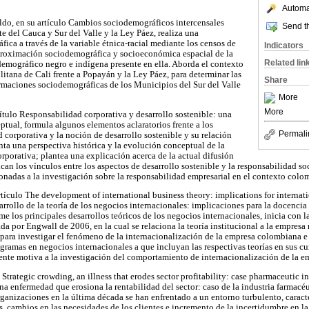
Automat
ldo, en su artículo Cambios sociodemográficos intercensales
Send th
 del Cauca y Sur del Valle y la Ley Páez, realiza una
ica a través de la variable étnica-racial mediante los censos de
Indicators
roximación sociodemográfica y socioeconómica espacial de la
Related lin
 demográfico negro e indígena presente en ella. Aborda el contexto
tana de Cali frente a Popayán y la Ley Páez, para determinar las
Share
ormaciones sociodemográficas de los Municipios del Sur del Valle
More
More
ítulo Responsabilidad corporativa y desarrollo sostenible: una
ptual, formula algunos elementos aclaratorios frente a los
Permali
 corporativa y la noción de desarrollo sostenible y su relación
nta una perspectiva histórica y la evolución conceptual de la
rporativa; plantea una explicación acerca de la actual difusión
ican los vínculos entre los aspectos de desarrollo sostenible y la responsabilidad so
onadas a la investigación sobre la responsabilidad empresarial en el contexto colo
artículo The development of international business theory: implications for internat
rrollo de la teoría de los negocios internacionales: implicaciones para la docencia
e los principales desarrollos teóricos de los negocios internacionales, inicia con 
da por Engwall de 2006, en la cual se relaciona la teoría institucional a la empresa 
para investigar el fenómeno de la internacionalización de la empresa colombiana e 
ramas en negocios internacionales a que incluyan las respectivas teorías en sus cur
ente motiva a la investigación del comportamiento de internacionalización de la 
o Strategic crowding, an illness that erodes sector profitability: case pharmaceutic 
na enfermedad que erosiona la rentabilidad del sector: caso de la industria farmacé
ganizaciones en la última década se han enfrentado a un entorno turbulento, carac
s, cambios en las necesidades de los clientes e incremento de la incertidumbre en l