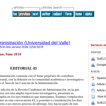
nistración (Universidad del Valle)
Services 
5
On-line version
ISSN
2256-5078
Journal
an./June 2010
SciELO
Google
EDITORIAL 43
Article
nistración continúa con el firme propósito de contribuir
Spanis
stral, con la difusión en la comunidad académica e investigativa
 el Área de las Ciencias de la Administración.
Article
a edición de la Revista Cuadernos de Administración, en la que
Article
ros con una amplia trayectoria investigativa, presentan su
How to 
rados en los ejes temáticos que manejamos. Estamos complacidos
ante en esta convocatoria 43, y ponemos a consideración los diez
SciELO
rse a un estricto proceso de arbitraje, hoy hacen parte de este