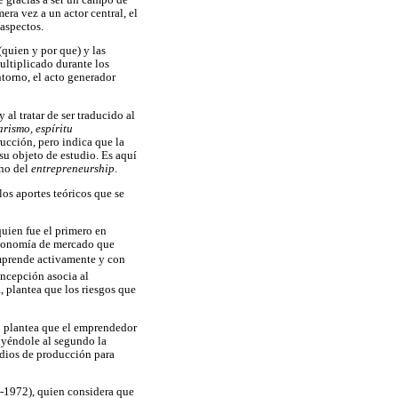
ra vez a un actor central, el
 aspectos.
(quien y por que) y las
ultiplicado durante los
ntorno, el acto generador
y al tratar de ser traducido al
rismo, espíritu
rucción, pero indica que la
su objeto de estudio. Es aquí
eno del
entrepreneurship
.
los aportes teóricos que se
uien fue el primero en
 economía de mercado que
emprende activamente y con
oncepción asocia al
, plantea que los riesgos que
o plantea que el emprendedor
buyéndole al segundo la
edios de producción para
5-1972), quien considera que