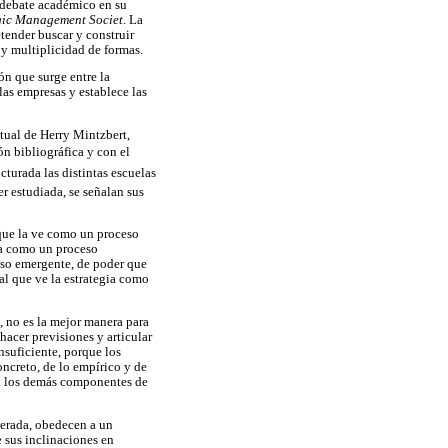
l debate académico en su
gic Management Societ
. La
etender buscar y construir
 y multiplicidad de formas.
ón que surge entre la
las empresas y establece las
ctual de Herry Mintzbert,
ón bibliográfica y con el
ucturada las distintas escuelas
er estudiada, se señalan sus
 que la ve como un proceso
ia como un proceso
eso emergente, de poder que
al que ve la estrategia como
, no es la mejor manera para
hacer previsiones y articular
nsuficiente, porque los
oncreto, de lo empírico y de
a a los demás componentes de
berada, obedecen a un
e sus inclinaciones en