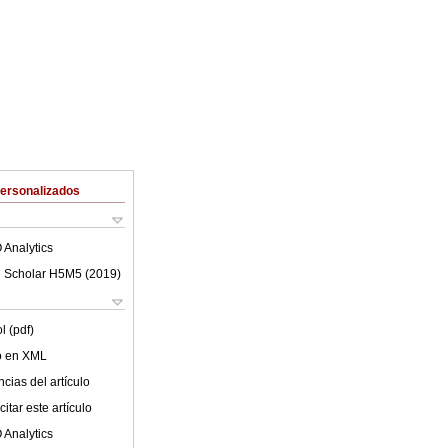
Personalizados
 Analytics
 Scholar H5M5 (
2019
)
l (pdf)
lo en XML
cias del artículo
itar este artículo
 Analytics