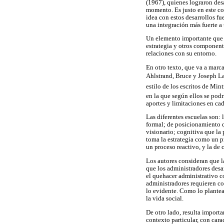
(1967), quienes lograron desa
momento. Es justo en este co
idea con estos desarrollos fu
una integración más fuerte a
Un elemento importante que se
estrategia y otros componente
relaciones con su entorno.
En otro texto, que va a marca
Ahlstrand, Bruce y Joseph Lam
estilo de los escritos de Mint
en la que según ellos se podr
aportes y limitaciones en ca
Las diferentes escuelas son:
formal; de posicionamiento q
visionario; cognitiva que la
toma la estrategia como un p
un proceso reactivo, y la de
Los autores consideran que l
que los administradores desar
el quehacer administrativo co
administradores requieren com
lo evidente. Como lo plantea 
la vida social.
De otro lado, resulta import
contexto particular, con cara