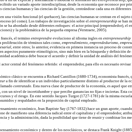
ecibido un variado aporte interdisciplinar, desde la economía que reconoce por prime
s ciencias humanas y las ciencias de la gestión, centrándose cada una en diferentes
n una visión funcional (el quehacer), las ciencias humanas se centran en el sujeto 
 proceso (el como). Los trabajos de investigación sobre el
entrepreneurship
se han m
ón se ha abordado desde diferentes enfoques: el actor principal (emprendedor), el e
ciones) y la problemática de la pequeña empresa (Verstraete, 2005).
 francés, el termino
entreprendre
evoluciono al idioma ingles en
entrepreneurship
a proliferación de términos tales como,
emprendimiento, emprendedurismo, empresa
esarial
, entre otros; lo anterior, evidencia en primera instancia un proceso de const
 en aspectos puramente etimológicos, sino más bien en la búsqueda y definición de 
nidad académica debe buscar el acuerdo y definir la unidad de análisis del fenóm
 actor central del fenómeno referido: el emprendedor, para ello es necesario revisar 
mico clásico se encuentra a Richard Cantillon (1680-1734), economista francés, q
eur
a fin de identificar a un individuo particularmente distinto al productor de la
 llamado 
contratado
. Esta nueva clase de productor de la economía, es aquel que 
, con un nivel de incertidumbre y que percibe ganancias no fijas e inciertas. Esta c
cursos y el riesgo. En este sentido Jacques Turgot (1727-1781) de la misma escuela
asumidos y respaldados en la proporción de capital empleado.
ensamiento económico, Jean Baptiste Say (1767-1832) hace un gran aporte, cuand
one de manifiesto una diferencia radical entre el capitalista y el emprendedor, atri
ncia y la administración, dada la posibilidad que tiene de reunir y combinar los m
.
 pensamiento económico y dentro de los neoclásicos, se destaca Frank Knight (188