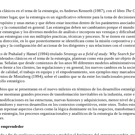
 clásicos en el tema de la estrategia, es Andrews Kenneth (1987), con el libro 
The C
rimer lugar, que la estrategia es un significativo referente para la toma de decisione
opósito y unas metas y que deben estar inscritas dentro de los parámetros asociados
y la comunidad en general. Las estrategias deben ser cambiantes porque el mundo 
e estrategias y los diversos modelos de análisis e incorpora sus ventajas y dificultad
s estrategias con sus múltiples practicas, técnicas y procesos. Si se tienen en cuen
u dirección, en lo que posteriormente se identificara como la misión corporativa y 
gia y la configuración del accionar de los dirigentes y sus relaciones con el contex
to de Prahalad y Hamel (1994) titulado
Strategy as a field of study: Why Search f
derados clásicos en el tema de la estrategia, plantean como esta puede ser objeto d
a. Señalan que desde comienzos de los anos 90 diferentes modelos administrativos
os frente a los clientes, las regulaciones y en general, los nuevos cambios en la so
al de calidad, el trabajo en equipo y el empoderamiento, son ejemplos muy marcados
tos de Mintzberg (1994), sobre el cambio que se da entre los tradicionales proces
llo estratégico.
bios que se presentaran en el nuevo milenio en términos de los desarrollos estratég
e mostraran grandes procesos de transformación inevitables en la industria, entre 
modificaciones en las estructuras, nuevas fusiones y adquisiciones, menor nivel de
umidores y nuevos desarrollos en los contextos competitivos, entre otros. Todos est
n repensar aspectos claves como la lógica dominante en los negocios, transformació
la estrategia, los procesos organizacionales y analíticos de la estrategia de la empres
es.
l emprendedor
ado a fin de explicar y sistematizar o modelar el fenómeno del
entrepreneurship
, qu