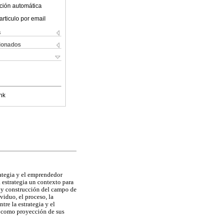
ción automática
articulo por email
s
cionados
nk
rategia y el emprendedor
a estrategia un contexto para
n y construcción del campo de
viduo, el proceso, la
tre la estrategia y el
a como proyección de sus