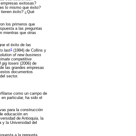
s empresas exitosas?
es lo mismo que éxito?
 tienen éxito? ¿Qué
ron los primeros que
spuesta a las preguntas
n mientras que otras
ar el éxito de las
1
to last
(1994) de Collins y
volution of new business
timate competitive
 gig losers
(2006) de
o de las grandes empresas
s estos documentos
del sector.
erfilarse como un campo de
en particular, ha sido el
vas para la construcción
de educación en
versidad de Antioquia, la
 y la Universidad del
spuesta a la pregunta