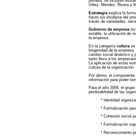
primera, se incluyen estra
Vélez, Méndez; Rivera y 
Estrategia
explica la form
futuro sin olvidarse del p
través de variedades, nec
Gobierno de empresa
inc
estable, la utilización de
la empresa.
En la categoría
cultura
se 
longevidad de la empresa. 
cambio social dinámico y 
tanto lleva a los empresar
La aplicación de estas es
cultura de la organización.
Por último, el componente
información para poder tom
Para el año 2009, el grupo
perdurabilidad de las orga
* Identidad organiza
* Formalización para
* Cohesión social pa
* Formalización sop
* Reconocimiento po