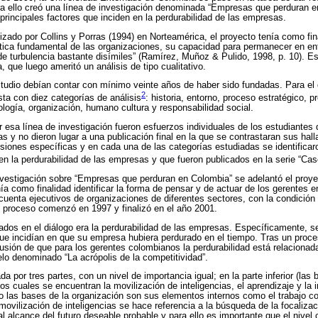
ara ello creó una línea de investigación denominada “Empresas que perduran e
s principales factores que inciden en la perdurabilidad de las empresas.
lizado por Collins y Porras (1994) en Norteamérica, el proyecto tenía como fina
tica fundamental de las organizaciones, su capacidad para permanecer en ent
e turbulencia bastante disímiles” (Ramírez, Muñoz & Pulido, 1998, p. 10). Es
a, que luego ameritó un análisis de tipo cualitativo.
udio debían contar con mínimo veinte años de haber sido fundadas. Para el d
2
sta con diez categorías de análisis
: historia, entorno, proceso estratégico, 
ología, organización, humano cultura y responsabilidad social.
r esa línea de investigación fueron esfuerzos individuales de los estudiantes 
 y no dieron lugar a una publicación final en la que se contrastaran sus ha
usiones específicas y en cada una de las categorías estudiadas se identifica
n en la perdurabilidad de las empresas y que fueron publicados en la serie “Ca
estigación sobre “Empresas que perduran en Colombia” se adelantó el proy
nía como finalidad identificar la forma de pensar y de actuar de los gerentes 
cuenta ejecutivos de organizaciones de diferentes sectores, con la condició
l proceso comenzó en 1997 y finalizó en el año 2001.
ados en el diálogo era la perdurabilidad de las empresas. Específicamente, se
que incidían en que su empresa hubiera perdurado en el tiempo. Tras un proce
usión de que para los gerentes colombianos la perdurabilidad está relacionada
lo denominado “La acrópolis de la competitividad”.
a por tres partes, con un nivel de importancia igual; en la parte inferior (las
s cuales se encuentran la movilización de inteligencias, el aprendizaje y la 
 las bases de la organización son sus elementos internos como el trabajo co
ovilización de inteligencias se hace referencia a la búsqueda de la focalizac
l alcance del futuro deseable probable y para ello es importante que el nivel