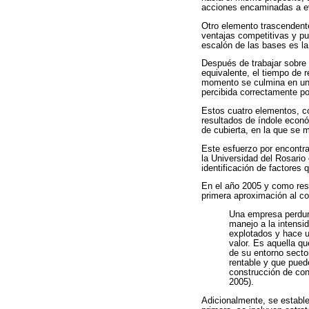
acciones encaminadas a evi
Otro elemento trascendente
ventajas competitivas y pu
escalón de las bases es la
Después de trabajar sobre e
equivalente, el tiempo de 
momento se culmina en una 
percibida correctamente por
Estos cuatro elementos, co
resultados de índole econó
de cubierta, en la que se 
Este esfuerzo por encontra
la Universidad del Rosario 
identificación de factores 
En el año 2005 y como resul
primera aproximación al co
Una empresa perdura
manejo a la intensi
explotados y hace u
valor. Es aquella qu
de su entorno secto
rentable y que puede
construcción de con
2005).
Adicionalmente, se estable