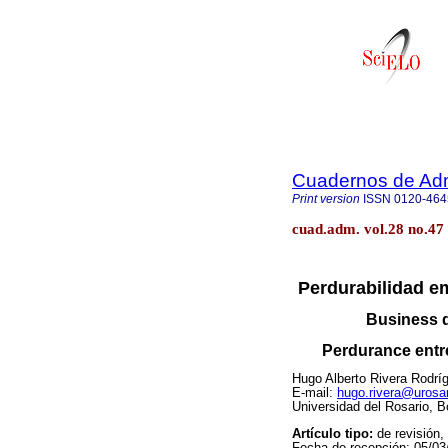
Cuadernos de Admi
Print version
ISSN
0120-464
cuad.adm. vol.28 no.47
Perdurabilidad em
Business d
Perdurance entre
Hugo Alberto Rivera Rodrí
E-mail:
hugo.rivera@urosar
Universidad del Rosario, B
Artículo tipo:
de revisión
Fecha de recepción: 05/03