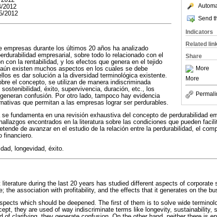
Automat
4/2012
5/2012
Send th
Indicators
Related lin
 de empresas durante los últimos 20 años ha analizado
erdurabilidad empresarial, sobre todo lo relacionado con el
Share
ón con la rentabilidad, y los efectos que genera en el tejido
More
 aún existen muchos aspectos en los cuales se debe
ellos es dar solución a la diversidad terminológica existente.
More
bre el concepto, se utilizan de manera indiscriminada
ostenibilidad, éxito, supervivencia, duración, etc., los
Permali
, generan confusión. Por otro lado, tampoco hay evidencia
ernativas que permitan a las empresas lograr ser perdurables.
a se fundamenta en una revisión exhaustiva del concepto de perdurabilidad em
 hallazgos encontrados en la literatura sobre las condiciones que pueden facilit
etende de avanzar en el estudio de la relación entre la perdurabilidad, el com
financiero.
idad, longevidad, éxito.
erature during the last 20 years has studied different aspects of corporate s
le; the association with profitability, and the effects that it generates on the b
pects which should be deepened. The first of them is to solve wide terminolo
pt, they are used of way indiscriminate terms like longevity, sustainability, 
d of clarifying, they generate confusion. On the other hand, neither there is 