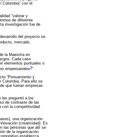
n Colombia” con el
lidad “valorar y
ornos de diferente
ta investigación fue de
esarrollo del proyecto se
producto, mercado,
de la Maestría en
llazgos. Cada caso
ron elementos puntuales o
3
sos empresariales
".
ecto “Pensamiento y
en Colombia. Para ello se
n de que fueran empresas
 les preguntó a los
so de contraste de las
 con la competitividad.
 bases), una organización
innovación (creatividad). Es
n las personas que allí se
ión de la organización
 corporativo establezca