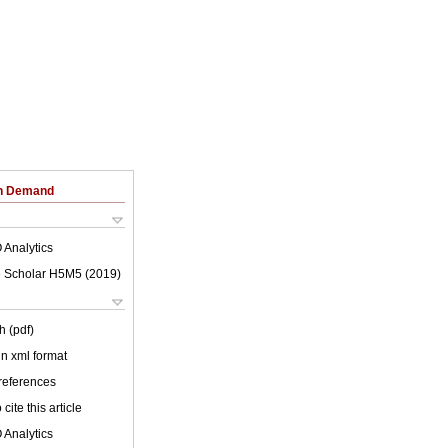
on Demand
 Analytics
 Scholar H5M5 (
2019
)
h (pdf)
 in xml format
 references
cite this article
 Analytics