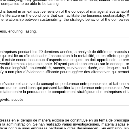
he companies to be able to be lasting.
ed is based in an exhaustive revision of the concept of managerial sustainabilit
he literature on the conditions that can facilitate the business sustainability. Wi
he relationship between sustainability, the strategic behavior of the companies
ess, enduring, lasting.
´entreprises pendant les 20 dernières années, a analysé de différents aspects
 qui est lié au rôle du leader, l´association à la rentabilité, et les effets que gé
 il existe encore beaucoup d´aspects sur lesquels on doit approfondir. Le pre
versité terminologique existante. N´ayant pas de consensus sur le concept, on
ls que longévité, soutenabilité, succès, survivance, durée, etc. lesquels au li
 n´y a non plus d´évidence suffisante pour suggérer des alternatives qui permet
e révision exhaustive du concept de perdurance entrepreneuriale, et fait une re
ature sur les conditions qui puissent faciliter la perdurance entrepreneuriale. A
relation entre la perdurance, le comportement stratégique des entreprises et 
gévité, succès
resas en el tiempo de manera exitosa se constituye en un tema de preocupac
la administración. Se han realizado varias investigaciones, materializadas en 
plicar por qué unas empresas perduran y otras desaparecen. Sin embargo, ni