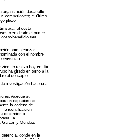
 organización desarrolle
us competidores; el último
rgo plazo.
trínseca, el costo
osas bien desde el primer
 costo-beneficio sea
ación para alcanzar
denominada con el nombre
pervivencia.
vida, lo realiza hoy en día
rupo ha girado en torno a la
obre el concepto.
o de investigación hace una
riores. Adecúa su
nfoca en espacios no
mente la cadena de
 la identificación
su crecimiento
presa, la
po, Garzón y Méndez,
y gerencia, donde en la