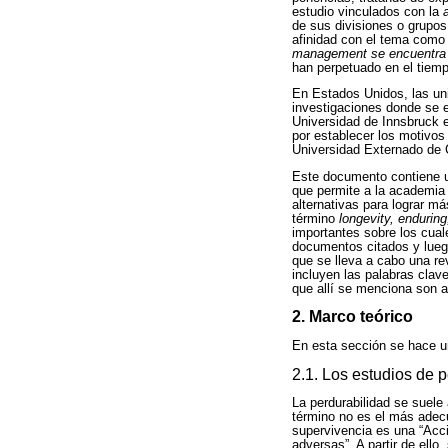
estudio vinculados con la
de sus divisiones o grupos
afinidad con el tema com
management
se encuentra 
han perpetuado en el tiemp
En Estados Unidos, las un
investigaciones donde se
Universidad de Innsbruck e
por establecer los motivos 
Universidad Externado de 
Este documento contiene un
que permite a la academia 
alternativas para lograr m
término
longevity, enduring
importantes sobre los cual
documentos citados y luego
que se lleva a cabo una re
incluyen las palabras clav
que allí se menciona son a
2. Marco teórico
En esta sección se hace un
2.1. Los estudios de 
La perdurabilidad se suele
término no es el más adecu
supervivencia es una “Acció
adversas”. A partir de ello