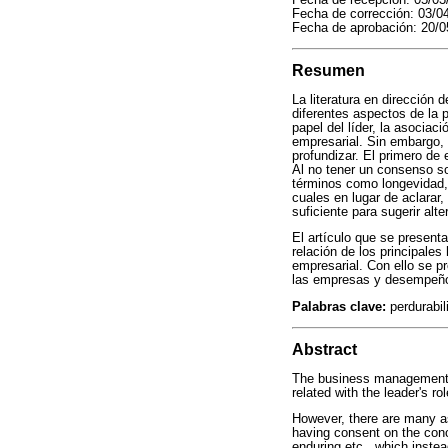
Fecha de corrección: 03/0
Fecha de aprobación: 20/0
Resumen
La literatura en dirección
diferentes aspectos de la p
papel del líder, la asociaci
empresarial. Sin embargo,
profundizar. El primero de 
Al no tener un consenso so
términos como longevidad, s
cuales en lugar de aclarar
suficiente para sugerir alt
El artículo que se present
relación de los principales
empresarial. Con ello se pr
las empresas y desempeño 
Palabras clave:
perdurabil
Abstract
The business management lit
related with the leader's ro
However, there are many as
having consent on the conce
enduring etc., which instea