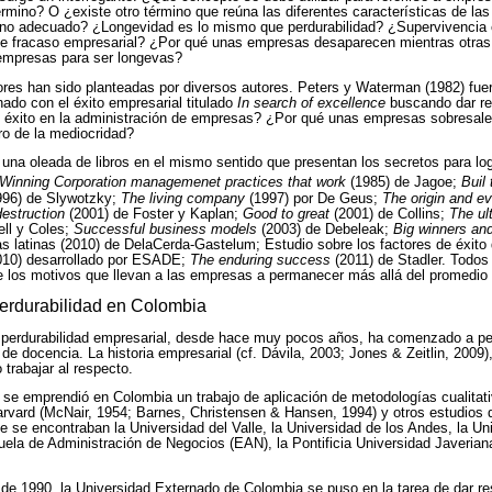
mino? O ¿existe otro término que reúna las diferentes características de la
mino adecuado? ¿Longevidad es lo mismo que perdurabilidad? ¿Supervivencia 
 de fracaso empresarial? ¿Por qué unas empresas desaparecen mientras otras
 empresas para ser longevas?
res han sido planteadas por diversos autores. Peters y Waterman (1982) fue
nado con el éxito empresarial titulado
In search of excellence
buscando dar re
l éxito en la administración de empresas? ¿Por qué unas empresas sobresale
ero de la mediocridad?
na oleada de libros en el mismo sentido que presentan los secretos para logr
Winning Corporation managemenet practices that work
(1985) de Jagoe;
Buil 
96) de Slywotzky;
The living company
(1997) por De Geus;
The origin and e
destruction
(2001) de Foster y Kaplan;
Good to great
(2001) de Collins;
The ul
ell y Coles;
Successful business models
(2003) de Debeleak;
Big winners and
as latinas (2010) de DelaCerda-Gastelum; Estudio sobre los factores de éxit
010) desarrollado por ESADE;
The enduring success
(2011) de Stadler. Todo
e los motivos que llevan a las empresas a permanecer más allá del promedio 
perdurabilidad en Colombia
 perdurabilidad empresarial, desde hace muy pocos años, ha comenzado a p
e docencia. La historia empresarial (cf. Dávila, 2003; Jones & Zeitlin, 2009), 
trabajar al respecto.
se emprendió en Colombia un trabajo de aplicación de metodologías cualitati
rvard (McNair, 1954; Barnes, Christensen & Hansen, 1994) y otros estudios 
e se encontraban la Universidad del Valle, la Universidad de los Andes, la Uni
ela de Administración de Negocios (EAN), la Pontificia Universidad Javeriana
 de 1990, la Universidad Externado de Colombia se puso en la tarea de dar re