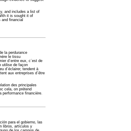
y, and includes a list of
th it is sought it of
 and financial
 de la perdurance
nère le tissu
mier d´entre eux, c´est de
 utilise de façon
eu d´éclairer, tendent à
tent aux entreprises d´être
lation des principales
vec cela, on prétend
la performance financière.
ión para el gobierno, las
libros, artículos y
nguno de los campos de