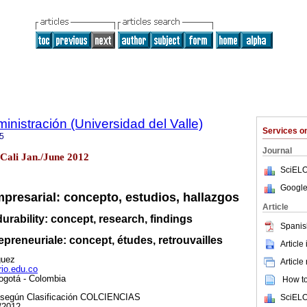
nistración (Universidad del Valle)
Services 
5
Journal
 Cali Jan./June 2012
SciELO
Google
presarial: concepto, estudios, hallazgos
Article
urability: concept, research, findings
Spanis
preneuriale: concept, études, retrouvailles
Article
guez
Article
io.edu.co
ogotá - Colombia
How to 
SciELO
, según Clasificación COLCIENCIAS
/2012