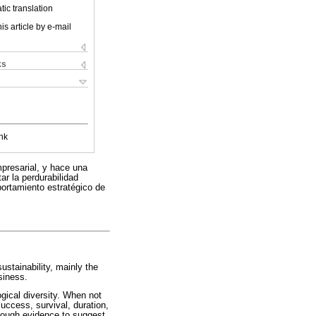
ic translation
is article by e-mail
ks
nk
presarial, y hace una
ar la perdurabilidad
portamiento estratégico de
ustainability, mainly the
usiness.
gical diversity. When not
success, survival, duration,
enough evidence to suggest