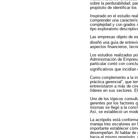
sobre la perdurabilidad; p
propósito de identificar lo
Inspirado en el estudio rea
comprender una caracterís
complejidad y con grados d
tipo exploratorio descriptiv
Las empresas objeto de est
diseñó una guía de entrevi
aspectos financieros, tecn
Los estudios realizados po
Administración de Empresas
particular contó con concl
significativos que incidía
Como complemento a la inv
práctica gerencial”, que te
entrevistaron a más de cin
líderes en sus sectores. E
Uno de los tópicos consult
gerentes por los factores 
mismas se llegó a la concl
Así, se estableció un mode
La acrópolis está conformad
maneja tres escalones en lo
importante establecer cómo
desempeñan. Al hablar de m
hacia el mismo propósito, a