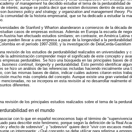
academy of management
ha decidido estudiar el tema de la perdurabilidad de
 de interés; aunque se podría decir que existen divisiones dentro de esta as
o son
business policy and strategy, y organization and management theory. Po
la
comunidad de la historia empresarial, que se ha dedicado a estudiar la 
o.
iversidades de Stanford y Wharton abanderaron a comienzos de la década de 
 estudian casos de empresas exitosas. Además en Europa la escuela de neg
n Austria han efectuado estudios similares; en contraste, en América Latina 
que pueden llevar a una empresa a pasar de la longevidad a la perdurabilidad. 
Colombia en el período 1997-2000, y la investigación de DelaCerda-Gastélum 
a revisión de los estudios de perdurabilidad realizados en universidades y ce
de la administración comprender mejor el significado de este concepto y ava
ás empresas perdurables. Se hizo una búsqueda en las principales bases de 
, business continuit, longevity
y perdurabilidad. Esto permitió identificar alg
es se hizo un análisis de las referencias incluidas haciendo inicialmente una
, con las mismas bases de datos, indicar cuáles autores citaron estos trabaj
visión mucho más completa del concepto. Aunque existe una gran variedad de 
e mencionadas, no se incorpora en esta revisión al no desarrollar realmente e
suntos diferentes.
a revisión de los principales estudios realizados sobre el tema de la perdurab
perdurabilidad en el mundo
 asociar con lo que en español reconocemos bajo el término de “supervivenci
ado para describir este fenómeno, porque según la definición de la Real Ac
n y efecto de sobrevivir”, y “sobrevivir” quiere decir “vivir con escasos med
, surge un interrogante: ¿Qué concepto se debe utilizar para referirse a empre