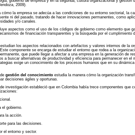
tegia, gobierno de empresa y en la segunda, cultura organizacional y gestión 
Mendoza, 2009).
a cómo la empresa se adecúa a las condiciones de su entorno sectorial, la ca
resente ni del pasado, tratando de hacer innovaciones permanentes, como apl
esidades y/o canales.
luye aspectos como el uso de los códigos de gobierno como elemento que ga
 mecanismos de financiación transparentes y la búsqueda por el cumplimiento 
estudian los aspectos relacionados con artefactos y valores internos de la or
Este componente se encarga de estudiar el entorno que rodea a la organizació
permanente, que puede llegar a afectar a una empresa en la generación de re
ios a buscar alternativas de productividad y eficiencia para permanecer en el
trategias exige un conocimiento de los procesos humanos que en su dinámica 
 de
gestión del conocimiento
estudia la manera cómo la organización trans
ar decisiones ágiles y oportunas.
 de investigación estableció que en Colombia había trece componentes que co
nizaciones:
cional.
 el gobierno.
ra la acción.
orte para las decisiones.
r el entorno y sector.