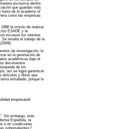
 manera exclusiva dentro
ociación que guardan más
r fuera de la
academy of
manera como las empresas
1990 la misión de realizar
ocios ESADE y la
son escasos los intentos
Se resalta el trabajo de la
(2009).
ntros de investigación, lo
nzar en la generación de
datos académicas bajo el
unos documentos
 búsqueda de los
os; así se logra garantizar
artículos y libros que
l tema estudiado, porque lo
ilidad empresarial.
a”. Sin embargo, este
ademia Española, la
ios o en condiciones
sas sobresalientes?