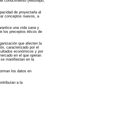
del conocimiento (Restrepo,
pacidad de proyectarla al
icar conceptos nuevos, a
rantice una vida sana y
de los preceptos éticos de
ganización que afecten la
n, caracterizado por el
sultados económicos y por
 mercado en el que operan.
se manifiestan en la
forman los datos en
ntribuían a la