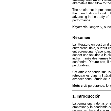
alternative that allow to t
The article that is present
the main findings found in t
advancing in the study of t
performance.
Keywords:
longevity, succ
Résumée
La littérature en gestion d
entrepreneuriale, surtout ce
entrepreneurial. Cependant,
donner une solution à la di
indiscriminée des termes te
confondre. D´autre part, il
perdurables.
Cet article se fonde sur un
retrouvailles dans la littér
avancer dans l´étude de la 
Mots clef:
perdurance, lon
1. Introducción
La permanencia de las emp
empresas y la academia de 
ponencias, tratando de ex