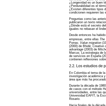
¿Longevidad es un buen tér
¿Perdurabilidad es el tér
¿Existen diferentes tipos
condicionen requieren las
Preguntas como las anterio
publicaron un texto relacio
¿Dónde está el secreto de
iguales no rebasan el lind
Desde entonces ha habido u
empresas, entre ellas
The 
Porras;
Value migration
(19
(2000) de Bhidé;
Creative 
advantage
(2003) de Mitch
Marcus; La estrategia de l
de servicios en España (2
contienen reflexiones sobr
2.2. Los estudios de 
En Colombia el tema de la
investigación académica y d
área que más ha procurado 
Durante la década de 1980 
de casos con el método Ha
universidades, entre las qu
Universidad EAFIT, la Escu
Rosario.
Hacia finales de la década