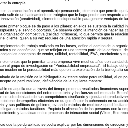
tar la entropía.
 es la capacitación o el aprendizaje permanente, elemento que permite que la
eda salir de un hacinamiento estratégico que le haga perder con respecto a s
 innovación (creatividad), elemento indispensable para generar ventajas de la
ste primer bloque se da paso a los pilares; en ellos se sustenta la calidad in
respuesta y el servicio oportuno. Se observa cómo la intención de hacer las c
organización competitiva (calidad intrínseca), lo que permite que la relación
 el cliente, quien a su vez requiere de una atención rápida y segura.
mplemento del trabajo realizado en las bases, define el camino de la organiz
mica y no económica, que se reflejan en una tercera parte de la acrópolis, 
manejan los conceptos de vender, utilidad, rentabilidad, EVA, crecimiento y su
r elementos que le permitan a una empresa vivir muchos años con calidad de 
con el grupo de investigación en “Perdurabilidad empresarial”. El trabajo del g
que inciden en la perdurabilidad más que en la exploración de la bibliografía s
tado de la revisión de la bibliografía existente sobre perdurabilidad, el grup
ncepto de perdurabilidad, definiéndola de la siguiente manera:
ble es aquella que a través del tiempo presenta resultados financieros supe
dad de las condiciones del entorno sectorial y las fuerzas del mercado. Se e
n estudio detallado de sus competidores diseñando y ejecutando productiva
e obtiene desempeños eficientes en su gestión por la coherencia en su acción,
rial y sus políticas de gobierno, evitando estados de morbidez que dificultan 
 llegar a estados tanáticos. Propicia la alineación de las personas con la em
ocimiento y la calidad en los procesos de interacción social (Vélez, Restre
ció que la perdurabilidad se podía explicar por las dimensiones de dirección 