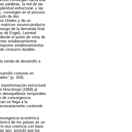
as palabras, la red de las
lenitud estructural- y las
s, convergen en el proceso
usión de dos
dos Unidos y de un
s matrices insumo-producto
 sesgo de la demanda final
y de Engel), Leontief
 desde el punto de vista de
nores eslabonamientos
n mayores eslabonamientos
s de consumo durable,
la senda de desarrollo a
sarrollo consiste en
dos" (p. 164).
 transformación estructural
ió Hirschman (1958) al
o desequilibrios temporales
so de convergencia
man se llega a la
 necesariamente contenido
convergencia económica
nómico de los países es un
onó esa creencia con base
Más aún, postuló que los