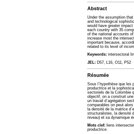
Abstract
Under the assumption that c
and technological sophisti
would have greater impact u
each country with 35 compa
of the national accounts o
increase most the intersect
important because, accordin
related to its level of inc
Keywords:
intersectoral li
JEL:
D57, L16, O11, P52
Résumée
Sous l´hypothèse que les p
productrice et la sophisti
sectoriels de la Colombie q
objectif, on a construit u
un travail d´agrégation se
comparables on peut alors 
la densité de la matrice d
structuralistes, la densité
niveau) et sa dynamique é
Mots clef:
liens intersector
productrice.