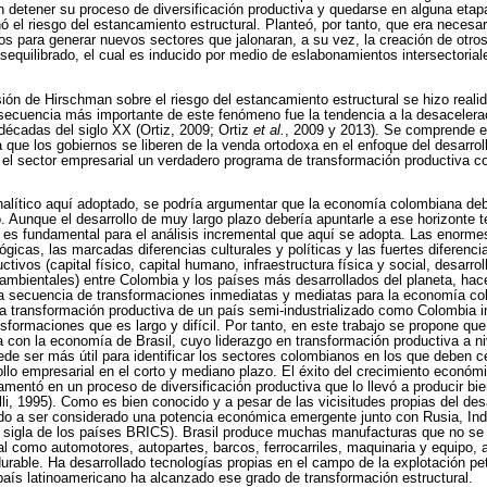
n detener su proceso de diversificación productiva y quedarse en alguna etap
ó el riesgo del estancamiento estructural. Planteó, por tanto, que era necesa
os para generar nuevos sectores que jalonaran, a su vez, la creación de otr
esequilibrado, el cual es inducido por medio de eslabonamientos intersectoria
sión de Hirschman sobre el riesgo del estancamiento estructural se hizo reali
secuencia más importante de este fenómeno fue la tendencia a la desacelera
 décadas del siglo XX (Ortiz, 2009; Ortiz
et al.
, 2009 y 2013). Se comprende e
 que los gobiernos se liberen de la venda ortodoxa en el enfoque del desarr
 el sector empresarial un verdadero programa de transformación productiva co
nalítico aquí adoptado, se podría argumentar que la economía colombiana de
. Aunque el desarrollo de muy largo plazo debería apuntarle a ese horizonte t
d es fundamental para el análisis incremental que aquí se adopta. Las enormes
gicas, las marcadas diferencias culturales y políticas y las fuertes diferenc
ctivos (capital físico, capital humano, infraestructura física y social, desarrollo
 ambientales) entre Colombia y los países más desarrollados del planeta, hace
 secuencia de transformaciones inmediatas y mediatas para la economía c
la transformación productiva de un país semi-industrializado como Colombia 
sformaciones que es largo y difícil. Por tanto, en este trabajo se propone que
con la economía de Brasil, cuyo liderazgo en transformación productiva a ni
e ser más útil para identificar los sectores colombianos en los que deben c
ollo empresarial en el corto y mediano plazo. El éxito del crecimiento económ
amentó en un proceso de diversificación productiva que lo llevó a producir bi
li, 1995). Como es bien conocido y a pesar de las vicisitudes propias del desa
gado a ser considerado una potencia económica emergente junto con Rusia, Ind
la sigla de los países BRICS). Brasil produce muchas manufacturas que no s
al como automotores, autopartes, barcos, ferrocarriles, maquinaria y equipo,
rable. Ha desarrollado tecnologías propias en el campo de la explotación pet
país latinoamericano ha alcanzado ese grado de transformación estructural.