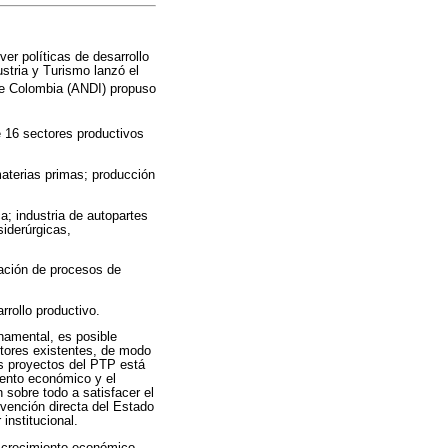
r políticas de desarrollo
ustria y Turismo lanzó el
de Colombia (ANDI) propuso
 16 sectores productivos
 materias primas; producción
a; industria de autopartes
siderúrgicas,
ización de procesos de
rollo productivo.
namental, es posible
ctores existentes, de modo
os proyectos del PTP está
iento económico y el
 sobre todo a satisfacer el
rvención directa del Estado
institucional.
el crecimiento económico