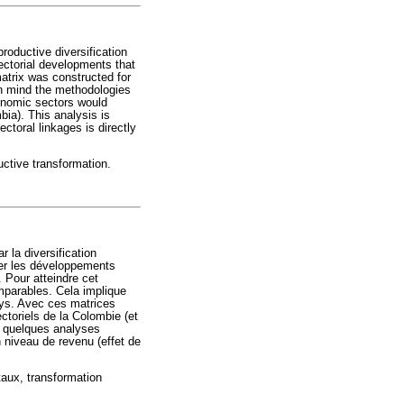
roductive diversification
ectorial developments that
matrix was constructed for
in mind the methodologies
onomic sectors would
bia). This analysis is
ctoral linkages is directly
ductive transformation.
 la diversification
ler les développements
. Pour atteindre cet
mparables. Cela implique
ays. Avec ces matrices
ctoriels de la Colombie (et
ès quelques analyses
n niveau de revenu (effet de
otaux, transformation