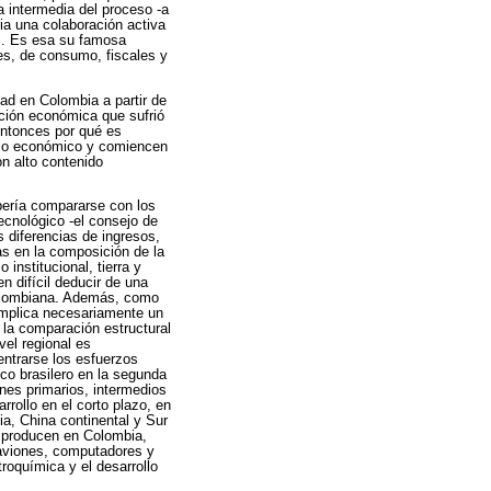
a intermedia del proceso -a
ria una colaboración activa
os. Es esa su famosa
les, de consumo, fiscales y
dad en Colombia a partir de
ción económica que sufrió
ntonces por qué es
ollo económico y comiencen
n alto contenido
bería compararse con los
ecnológico -el consejo de
 diferencias de ingresos,
ias en la composición de la
 institucional, tierra y
n difícil deducir de una
olombiana. Además, como
implica necesariamente un
 la comparación estructural
vel regional es
entrarse los esfuerzos
ico brasilero en la segunda
enes primarios, intermedios
rrollo en el corto plazo, en
ia, China continental y Sur
e producen en Colombia,
 aviones, computadores y
roquímica y el desarrollo