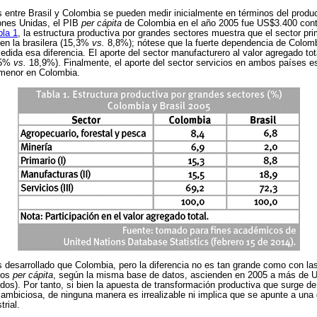
s entre Brasil y Colombia se pueden medir inicialmente en términos del prod
ones Unidas, el PIB
per cápita
de Colombia en el año 2005 fue US$3.400 cont
bla 1
, la estructura productiva por grandes sectores muestra que el sector pr
n la brasilera (15,3%
vs.
8,8%); nótese que la fuerte dependencia de Colomb
dida esa diferencia. El aporte del sector manufacturero al valor agregado tot
5,5%
vs.
18,9%). Finalmente, el aporte del sector servicios en ambos países e
menor en Colombia.
s desarrollado que Colombia, pero la diferencia no es tan grande como con la
tos
per cápita
, según la misma base de datos, ascienden en 2005 a más de 
dos). Por tanto, si bien la apuesta de transformación productiva que surge de
 ambiciosa, de ninguna manera es irrealizable ni implica que se apunte a un
rial.