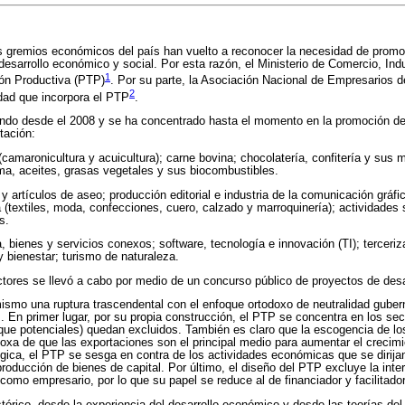
 gremios económicos del país han vuelto a reconocer la necesidad de promove
 desarrollo económico y social. Por esta razón, el Ministerio de Comercio, Ind
1
ón Productiva (PTP)
. Por su parte, la Asociación Nacional de Empresarios 
2
dad que incorpora el PTP
.
ando desde el 2008 y se ha concentrado hasta el momento en la promoción de
tación:
 (camaronicultura y acuicultura); carne bovina; chocolatería, confitería y sus
alma, aceites, grasas vegetales y sus biocombustibles.
 artículos de aseo; producción editorial e industria de la comunicación gráfic
(textiles, moda, confecciones, cuero, calzado y marroquinería); actividades 
s.
a, bienes y servicios conexos; software, tecnología e innovación (TI); tercer
y bienestar; turismo de naturaleza.
tores se llevó a cabo por medio de un concurso público de proyectos de desar
ismo una ruptura trascendental con el enfoque ortodoxo de neutralidad guber
s. En primer lugar, por su propia construcción, el PTP se concentra en los se
que potenciales) quedan excluidos. También es claro que la escogencia de l
doxa de que las exportaciones son el principal medio para aumentar el crecim
lógica, el PTP se sesga en contra de los actividades económicas que se dirijan
roducción de bienes de capital. Por último, el diseño del PTP excluye la inte
omo empresario, por lo que su papel se reduce al de financiador y facilitador 
stórico, desde la experiencia del desarrollo económico y desde las teorías d