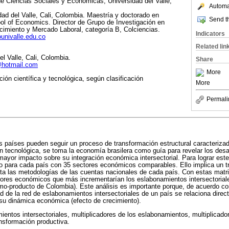
 de Ciencias Sociales y Económicas, Universidad del Valle,
Automat
ad del Valle, Cali, Colombia. Maestría y doctorado en
Send th
 of Economics. Director de Grupo de Investigación en
cimiento y Mercado Laboral, categoría B, Colciencias.
Indicators
ounivalle.edu.co
Related lin
l Valle, Cali, Colombia.
Share
@hotmail.com
More
ión científica y tecnológica, según clasificación
More
Permali
s países pueden seguir un proceso de transformación estructural caracterizado
ón tecnológica, se toma la economía brasilera como guía para revelar los desa
ayor impacto sobre su integración económica intersectorial. Para lograr est
o para cada país con 35 sectores económicos comparables. Ello implica un t
enta las metodologías de las cuentas nacionales de cada país. Con estas mat
ores económicos que más incrementarían los eslabonamientos intersectoriale
mo-producto de Colombia). Este análisis es importante porque, de acuerdo co
ad de la red de eslabonamientos intersectoriales de un país se relaciona dire
y su dinámica económica (efecto de crecimiento).
entos intersectoriales, multiplicadores de los eslabonamientos, multiplicad
ansformación productiva.