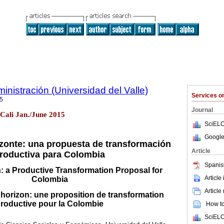
nistración (Universidad del Valle)
Services 
5
Journal
 Cali Jan./June 2015
SciELO
Google
zonte: una propuesta de transformación
Article
roductiva para Colombia
Spanis
n: a Productive Transformation Proposal for
Article
Colombia
Article
horizon: une proposition de transformation
roductive pour la Colombie
How to 
SciELO