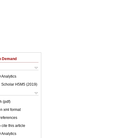
on Demand
 Analytics
 Scholar H5M5 (
2019
)
h (pdf)
 in xml format
 references
cite this article
 Analytics