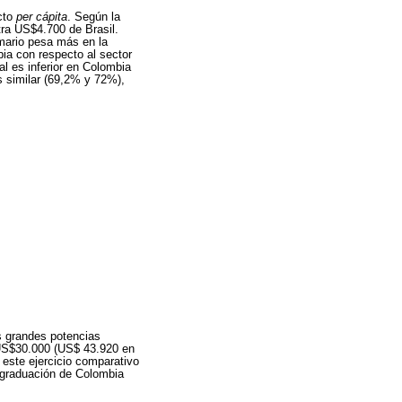
ucto
per cápita
. Según la
ra US$4.700 de Brasil.
imario pesa más en la
ia con respecto al sector
al es inferior en Colombia
s similar (69,2% y 72%),
s grandes potencias
US$30.000 (US$ 43.920 en
 este ejercicio comparativo
a graduación de Colombia