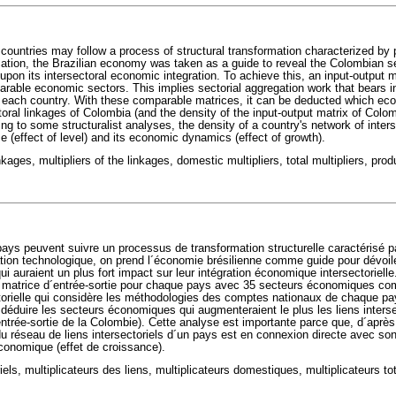
ountries may follow a process of structural transformation characterized by p
cation, the Brazilian economy was taken as a guide to reveal the Colombian s
pon its intersectoral economic integration. To achieve this, an input-output 
rable economic sectors. This implies sectorial aggregation work that bears 
f each country. With these comparable matrices, it can be deducted which ec
oral linkages of Colombia (and the density of the input-output matrix of Colom
g to some structuralist analyses, the density of a country's network of interse
ome (effect of level) and its economic dynamics (effect of growth).
nkages, multipliers of the linkages, domestic multipliers, total multipliers, pro
ays peuvent suivre un processus de transformation structurelle caractérisé par
cation technologique, on prend l´économie brésilienne comme guide pour dévoi
ui auraient un plus fort impact sur leur intégration économique intersectorielle
ne matrice d´entrée-sortie pour chaque pays avec 35 secteurs économiques co
ctorielle qui considère les méthodologies des comptes nationaux de chaque p
déduire les secteurs économiques qui augmenteraient le plus les liens interse
´entrée-sortie de la Colombie). Cette analyse est importante parce que, d´apr
 du réseau de liens intersectoriels d´un pays est en connexion directe avec so
conomique (effet de croissance).
iels, multiplicateurs des liens, multiplicateurs domestiques, multiplicateurs t