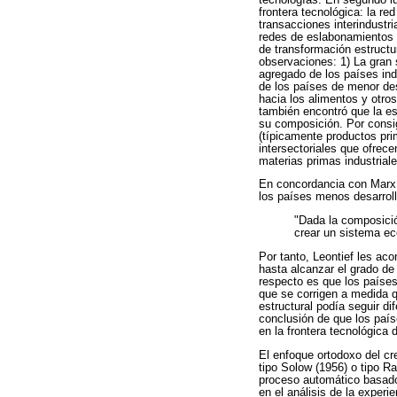
frontera tecnológica: la re
transacciones interindustr
redes de eslabonamientos i
de transformación estructu
observaciones: 1) La gran 
agregado de los países in
de los países de menor des
hacia los alimentos y otro
también encontró que la es
su composición. Por consi
(típicamente productos pr
intersectoriales que ofrec
materias primas industriale
En concordancia con Marx (
los países menos desarroll
"Dada la composició
crear un sistema ec
Por tanto, Leontief les ac
hasta alcanzar el grado de
respecto es que los países
que se corrigen a medida 
estructural podía seguir d
conclusión de que los país
en la frontera tecnológica
El enfoque ortodoxo del c
tipo Solow (1956) o tipo R
proceso automático basado
en el análisis de la exper