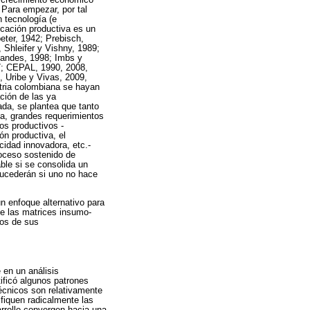
 Para empezar, por tal
 tecnología (e
ficación productiva es un
eter, 1942; Prebisch,
 Shleifer y Vishny, 1989;
andes, 1998; Imbs y
07; CEPAL, 1990, 2008,
, Uribe y Vivas, 2009,
stria colombiana se hayan
ción de las ya
ada, se plantea que tanto
da, grandes requerimientos
os productivos -
ón productiva, el
cidad innovadora, etc.-
roceso sostenido de
ble si se consolida un
 sucederán si uno no hace
n enfoque alternativo para
de las matrices insumo-
nos de sus
e en un análisis
ificó algunos patrones
técnicos son relativamente
ifiquen radicalmente las
arrollo convergen hacia una