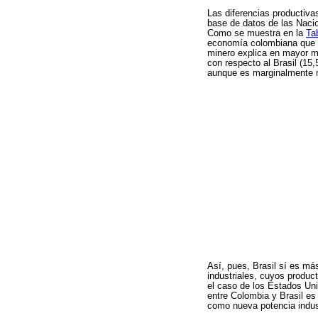
Las diferencias productiva
base de datos de las Naci
Como se muestra en la
Ta
economía colombiana que e
minero explica en mayor me
con respecto al Brasil (1
aunque es marginalmente 
Así, pues, Brasil sí es má
industriales, cuyos produc
el caso de los Estados Uni
entre Colombia y Brasil es
como nueva potencia indust