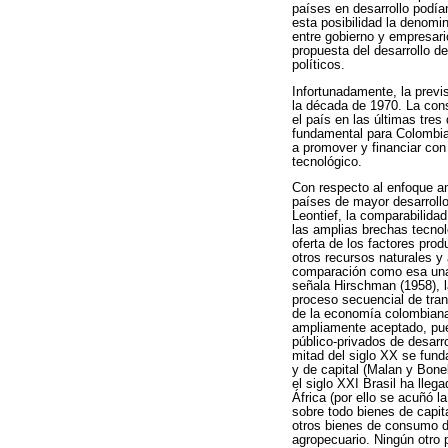
países en desarrollo podía
esta posibilidad la denomin
entre gobierno y empresari
propuesta del desarrollo d
políticos.
Infortunadamente, la previ
la década de 1970. La con
el país en las últimas tres
fundamental para Colombia
a promover y financiar con
tecnológico.
Con respecto al enfoque a
países de mayor desarrollo
Leontief, la comparabilida
las amplias brechas tecnoló
oferta de los factores produ
otros recursos naturales y
comparación como esa una
señala Hirschman (1958), 
proceso secuencial de tran
de la economía colombiana 
ampliamente aceptado, pued
público-privados de desarr
mitad del siglo XX se fund
y de capital (Malan y Bonel
el siglo XXI Brasil ha lle
África (por ello se acuñó 
sobre todo bienes de capit
otros bienes de consumo du
agropecuario. Ningún otro 