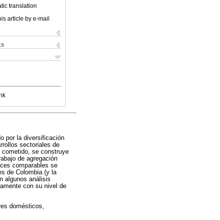
ic translation
is article by e-mail
ks
nk
 por la diversificación
rrollos sectoriales de
e cometido, se construye
rabajo de agregación
rices comparables se
s de Colombia (y la
n algunos análisis
ctamente con su nivel de
ores domésticos,