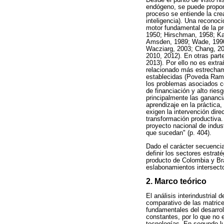
endógeno, se puede propone
proceso se entiende la cre
inteligencia). Una reconoci
motor fundamental de la p
1950; Hirschman, 1958; Kal
Amsden, 1989; Wade, 1990
Wacziarg, 2003; Chang, 20
2010, 2012). En otras part
2013). Por ello no es extr
relacionado más estrecham
establecidas (Poveda Ramos
los problemas asociados co
de financiación y alto rie
principalmente las ganancia
aprendizaje en la práctica,
exigen la intervención dir
transformación productiva.
proyecto nacional de indus
que sucedan" (p. 404).
Dado el carácter secuencia
definir los sectores estra
producto de Colombia y Bra
eslabonamientos intersecto
2. Marco teórico
El análisis interindustrial 
comparativo de las matrice
fundamentales del desarrol
constantes, por lo que no 
tecnologías. En segundo lu