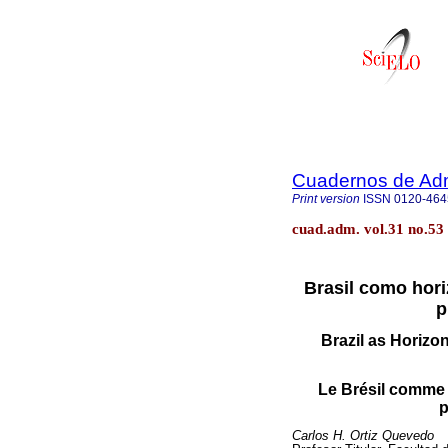
Cuadernos de Admi
Print version
ISSN
0120-464
cuad.adm. vol.31 no.53
Brasil como hori
p
Brazil as Horizo
Le Brésil comme 
p
Carlos H. Ortiz Quevedo