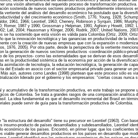
r una visión alternativa del requerido proceso de transformación productiva.
ación sostenida de nuevos sectores productivos preferiblemente intensivos en
da vertiente del análisis del desarrollo económico ha postulado que la diversi
roductividad y del crecimiento económico (Smith, 1776; Young, 1928; Schump
dor, 1961, 1966; Leontief, 1963; Chenery, Robinson y Syrquin, 1986; Murphy,
; Romer, 1987 y 1990; Grossman y Helpman, 1991; Aghion y Howitt, 1992; L
02; Lall, 2004; Haussman y Klinger, 2006; Rodrik, 2007; United Nations, 20
es se ha sostenido que esta visión es válida para Colombia (Ortiz, 2009; Ortiz
año que la innovación tecnológica y las ganancias en productividad de la indu
ente con la creación de nuevas empresas que con la expansión o moderniza
, 1976, 2005). Por otra parte, desde la perspectiva de la vertiente mencion
n la generación de nuevos sectores productivos -coordinación público-priva
sgo de los proyectos- como las externalidades que se derivan de esos desarroll
s en la productividad sistémica de la economía por acción de la diversificaci
 la asimilación de tecnología, la educación tecnológica, la generación de capa
ecta del Estado en asocio con el sector empresarial privado para generar un p
 Más aún, autores como Landes (1998) plantean que este proceso sólo es via
trialización liderado por el gobierno y los empresarios: "ciertas cosas nunca
l y acumulativo de la transformación productiva, en este trabajo se propone u
tégicos de Colombia. Se trata a grandes rasgos de una comparación analítica 
sil. La idea fundamental es que el desarrollo incremental del Brasil en térmi
riales puede servir de guía para la transformación productiva de Colombia.
de "la estructura del desarrollo" tiene su precursor en Leontief (1963). Con bas
s insumo-producto de países desarrollados y subdesarrollados, Leontief ident
lo económico de los países. Encontró, en primer lugar, que los coeficientes 
es viable generar desarrollos productivos en los países en desarrollo que mod
gar, Leontief identificó que las estructuras económicas de los países en des