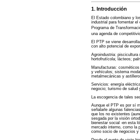
1. Introducción
El Estado colombiano y los
industrial para fomentar el
Programa de Transformaci
una agenda de competitivi
El PTP se viene desarroll
con alto potencial de expor
Agroindustria: piscicultura
hortofrutícola; lácteos; p
Manufacturas: cosméticos y
y vehículos; sistema moda 
metalmecánicas y astillero
Servicios: energía eléctric
negocio; turismo de salud 
La escogencia de tales sec
Aunque el PTP es por sí m
señalarle algunas falencia
que los no existentes (aun
sesgada por la visión orto
bienestar social -en esta 
mercado interno, como la p
como socio de negocios y c
Desde el punto de visto hi