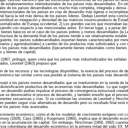
d de eslabonamientos interindustriales de los países más desarrollados. En otr
iales de los países desarrollados es mucho más completa, integrada y densa -p
ntersectoriales de los países en vías de desarrollo más ligeras e incompleta
ral hacia la red más densa de los países líderes. Dedujo Leontief esta concl
similitud en integración y densidad de las matrices insumo-producto de Esta
dustrializados de Europa occidental; 2) Los grandes vacíos que mostraban la
arrollo con respecto a las mencionadas antes. En tercer lugar, y a pesar del
s bienes básicos en el caso de los países pobres y menos desarrollados (la Le
tructura de la demanda final de los países tiende a ser relativamente estable
guiente, los países subdesarrollados exportan bienes caracterizados por me
imarios y agroindustriales) a cambio de los productos más sofisticados y co
en los países más desarrollados (típicamente bienes industriales como biene
s y bienes de capital).
1867, prólogo), quien creía que los países más industrializados les señalan 
ados, Leontief (1963) propuso que:
n de los recursos y las tecnologías disponibles, la esencia del proceso de de
onómico tan similar como sea posible al sistema de los países más desarrolla
onsejó a los países menos desarrollados que se mantuvieran en la senda de la
 diversificación productiva de las economías más desarrolladas. Lo que sugir
 en desarrollo podían impulsar el proceso de convergencia estructural creand
que se desenvuelve el proceso de desarrollo, y también enseñó que el proce
iferentes secuencias y vías. Si se combinan las visiones de Leontief y Hirsch
es pueden seguir vías alternativas de desarrollo pero su resultado final está
 de los países más avanzados.
recimiento económico, como el de los modelos de crecimiento exógeno con 
amsey (1928), Cass (1965) y Koopmans (1965), implica que el desarrollo eco
 en la acumulación de capital. Sin embargo, Hirschman (1958, 1992) cuesti
iencia colombiana del desarrollo económico en la primera mitad del siglo XX. 