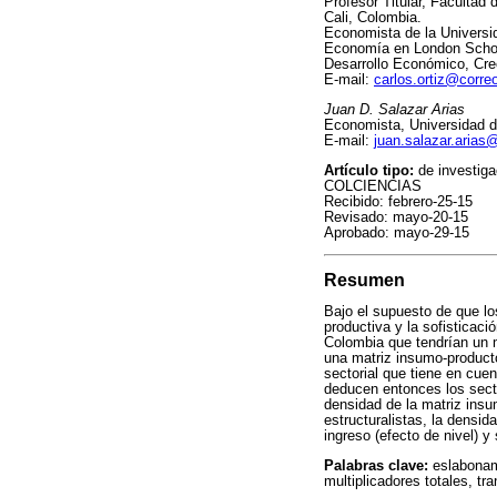
Profesor Titular, Facultad
Cali, Colombia.
Economista de la Universid
Economía en London School
Desarrollo Económico, Cre
E-mail:
carlos.ortiz@corre
Juan D. Salazar Arias
Economista, Universidad de
E-mail:
juan.salazar.arias
Artículo tipo:
de investigac
COLCIENCIAS
Recibido: febrero-25-15
Revisado: mayo-20-15
Aprobado: mayo-29-15
Resumen
Bajo el supuesto de que lo
productiva y la sofisticaci
Colombia que tendrían un m
una matriz insumo-product
sectorial que tiene en cu
deducen entonces los sect
densidad de la matriz insu
estructuralistas, la densid
ingreso (efecto de nivel) 
Palabras clave:
eslabonami
multiplicadores totales, tr