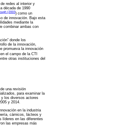
e redes al interior y
 la década de 1990
ough (2003
) como un
eso de innovación. Bajo esta
ilidades mediante la
uede combinar ambas con
ación” donde los
ollo de la innovación,
ue promueva la innovación
s en el campo de la CTI
ntre otras instituciones del
 de una revisión
cializados, para examinar la
 y los diversos actores
2005 y 2014.
nnovación en la industria
ría, cárnicos, lácteos y
 líderes en las diferentes
caron las empresas más