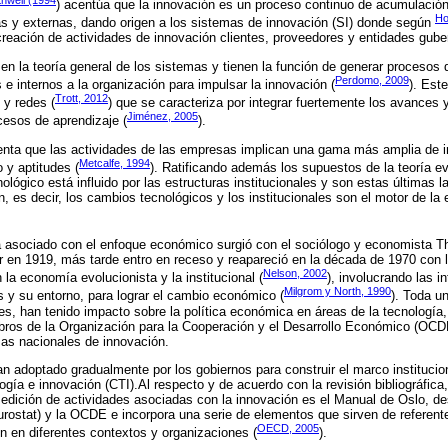
) acentúa que la innovación es un proceso continuo de acumulació
Ho
as y externas, dando origen a los sistemas de innovación (SI) donde según
 creación de actividades de innovación clientes, proveedores y entidades gub
en la teoría general de los sistemas y tienen la función de generar procesos d
Perdomo, 2009
 e internos a la organización para impulsar la innovación (
). Est
Trott, 2012
 y redes (
) que se caracteriza por integrar fuertemente los avances
Jiménez, 2005
cesos de aprendizaje (
).
nta que las actividades de las empresas implican una gama más amplia de i
Metcalfe, 1994
 y aptitudes (
). Ratificando además los supuestos de la teoría e
lógico está influido por las estructuras institucionales y son estas últimas l
n, es decir, los cambios tecnológicos y los institucionales son el motor de l
a asociado con el enfoque económico surgió con el sociólogo y economista T
 en 1919, más tarde entro en receso y reapareció en la década de 1970 con
Nelson, 2002
 la economía evolucionista y la institucional (
), involucrando las i
Milgrom y North, 1990
es y su entorno, para lograr el cambio económico (
). Toda un
es, han tenido impacto sobre la política económica en áreas de la tecnología,
bros de la Organización para la Cooperación y el Desarrollo Económico (O
mas nacionales de innovación.
 adoptado gradualmente por los gobiernos para construir el marco institucion
logía e innovación (CTI).Al respecto y de acuerdo con la revisión bibliográfi
edición de actividades asociadas con la innovación es el Manual de Oslo, des
rostat) y la OCDE e incorpora una serie de elementos que sirven de referente
OECD, 2005
ón en diferentes contextos y organizaciones (
).