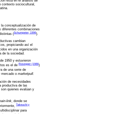
ón está en el análisis de
 contexto sociocultural,
atina.
s la conceptualización de
y diferentes combinaciones
Schumpeter, 1996
istintas (
).
oductivas cambian
s, propiciando así el
cidos en una organización
a de la sociedad.
de 1950 y estuvieron
Rosegger (1986
stos es el de
)
va de una serie de
de mercado o
marketpull
.
ación de necesidades
a productiva de las
s son quienes evalúan y
hain-link
, donde se
Takeuchi y
eriormente,
tidisciplinar para