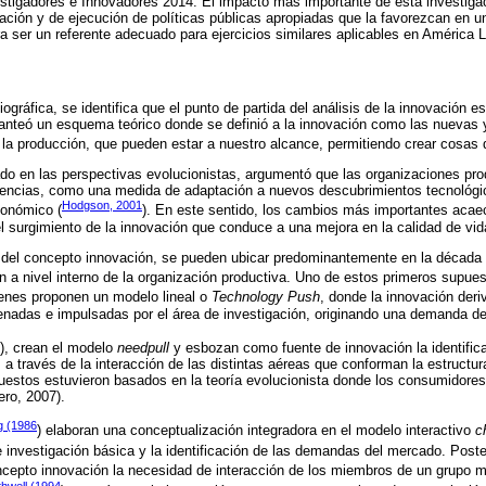
tigadores e Innovadores 2014. El impacto más importante de esta investigaci
vación y de ejecución de políticas públicas apropiadas que la favorezcan en un
ra ser un referente adecuado para ejercicios similares aplicables en América L
iográfica, se identifica que el punto de partida del análisis de la innovación e
lanteó un esquema teórico donde se definió a la innovación como las nuevas 
 la producción, que pueden estar a nuestro alcance, permitiendo crear cosas d
do en las perspectivas evolucionistas, argumentó que las organizaciones pr
encias, como una medida de adaptación a nuevos descubrimientos tecnológico
Hodgson, 2001
conómico (
). En este sentido, los cambios más importantes acae
l surgimiento de la innovación que conduce a una mejora en la calidad de vid
 del concepto innovación, se pueden ubicar predominantemente en la década 
n a nivel interno de la organización productiva. Uno de estos primeros supue
ienes proponen un modelo lineal o
Technology Push
, donde la innovación deri
rdenadas e impulsadas por el área de investigación, originando una demanda 
), crean el modelo
needpull
y esbozan como fuente de innovación la identific
 a través de la interacción de las distintas aéreas que conforman la estructur
uestos estuvieron basados en la teoría evolucionista donde los consumidore
ero, 2007).
g (1986
) elaboran una conceptualización integradora en el modelo interactivo
c
de investigación básica y la identificación de las demandas del mercado. Post
ncepto innovación la necesidad de interacción de los miembros de un grupo mul
hwell (1994