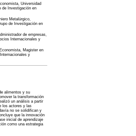
Economista, Universidad
o de Investigación en
niero Metalúrgico,
rupo de Investigación en
 Administrador de empresas,
ocios Internacionales y
. Economista, Magister en
Internacionales y
 de alimentos y su
romover la transformación
lizó un análisis a partir
 los actores y las
avía no se solidifican y
oncluye que la innovación
se inicial de aprendizaje
ción como una estrategia