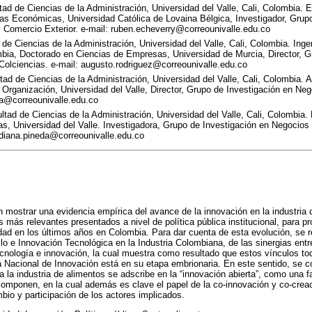
ad de Ciencias de la Administración, Universidad del Valle, Cali, Colombia. 
ias Económicas, Universidad Católica de Lovaina Bélgica, Investigador, Grup
 Comercio Exterior. e-mail: ruben.echeverry@correounivalle.edu.co
 de Ciencias de la Administración, Universidad del Valle, Cali, Colombia. Inge
mbia, Doctorado en Ciencias de Empresas, Universidad de Murcia, Director, G
Colciencias. e-mail: augusto.rodriguez@correounivalle.edu.co
tad de Ciencias de la Administración, Universidad del Valle, Cali, Colombia.
 Organización, Universidad del Valle, Director, Grupo de Investigación en Neg
lva@correounivalle.edu.co
ltad de Ciencias de la Administración, Universidad del Valle, Cali, Colombia
, Universidad del Valle. Investigadora, Grupo de Investigación en Negocios 
 diana.pineda@correounivalle.edu.co
in mostrar una evidencia empírica del avance de la innovación en la industria
 más relevantes presentados a nivel de política pública institucional, para p
dad en los últimos años en Colombia. Para dar cuenta de esta evolución, se rea
lo e Innovación Tecnológica en la Industria Colombiana, de las sinergias entre
tecnología e innovación, la cual muestra como resultado que estos vínculos tod
a Nacional de Innovación está en su etapa embrionaria. En este sentido, se c
 la industria de alimentos se adscribe en la “innovación abierta”, como una fa
componen, en la cual además es clave el papel de la co-innovación y co-crea
mbio y participación de los actores implicados.