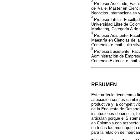
2
Profesor Asociado, Facult
del Valle, Máster en Cienc
Negocios Internacionales y
3
Profesor Titular, Facultad
Universidad Libre de Colo
Marketing, Categoría A de 
4
Profesor Asistente, Facul
Maestría en Ciencias de la
Comercio. e-mail: tulio.si
5
Profesora asistente, Facu
Administración de Empresas
Comercio Exterior. e-mail:
RESUMEN
Este artículo tiene como f
asociación con los cambios
productiva y la competitivi
de la Encuesta de Desarrol
instituciones de ciencia, 
articulan porque el Sistem
en Colombia con respecto a
en todas las redes que la 
para la relación de interca