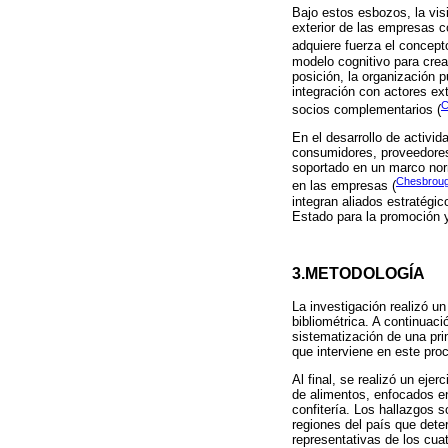
Bajo estos esbozos, la visi
exterior de las empresas c
adquiere fuerza el concep
modelo cognitivo para crear
posición, la organización 
integración con actores ex
C
socios complementarios (
En el desarrollo de activid
consumidores, proveedores 
soportado en un marco norm
Chesbroug
en las empresas (
integran aliados estratégic
Estado para la promoción y 
3.METODOLOGÍA
La investigación realizó un
bibliométrica. A continuaci
sistematización de una pri
que interviene en este pro
Al final, se realizó un eje
de alimentos, enfocados en
confitería. Los hallazgos s
regiones del país que dete
representativas de los cua