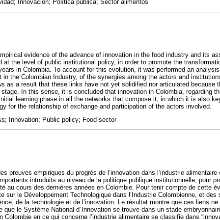
vidad; Innovación; Política pública; Sector alimentos
mpirical evidence of the advance of innovation in the food industry and its as
at the level of public institutional policy, in order to promote the transformat
years in Colombia. To account for this evolution, it was performed an analysi
in the Colombian Industry, of the synergies among the actors and institution
 as a result that these links have not yet solidified nor articulated because 
stage. In this sense, it is concluded that innovation in Colombia, regarding th
nitial learning phase in all the networks that compose it, in which it is also ke
gy for the relationship of exchange and participation of the actors involved.
s; Innovation; Public policy; Food sector
des preuves empiriques du progrès de l’innovation dans l’industrie alimentaire
portants introduits au niveau de la politique publique institutionnelle, pour p
vité au cours des dernières années en Colombie. Pour tenir compte de cette évo
ête sur le Développement Technologique dans l’Industrie Colombienne, et des 
ience, de la technologie et de l’innovation. Le résultat montre que ces liens ne 
ce que le Système National d´Innovation se trouve dans un stade embryonnair
n Colombie en ce qui concerne l’industrie alimentaire se classifie dans “innov