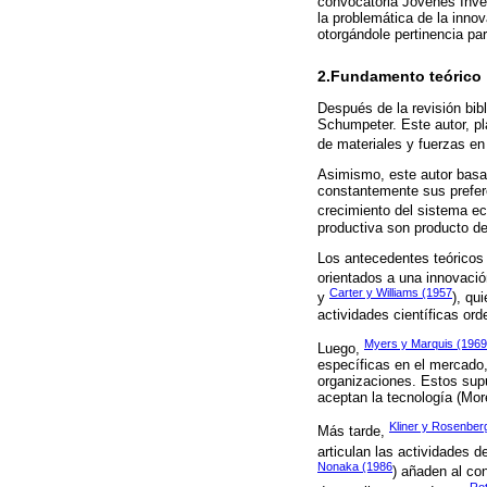
convocatoria Jóvenes Inves
la problemática de la inno
otorgándole pertinencia pa
2.Fundamento teórico
Después de la revisión bibl
Schumpeter. Este autor, p
de materiales y fuerzas en
Asimismo, este autor basa
constantemente sus prefer
crecimiento del sistema e
productiva son producto de
Los antecedentes teóricos
orientados a una innovació
Carter y Williams (1957
y
), qu
actividades científicas o
Myers y Marquis (1969
Luego,
específicas en el mercado,
organizaciones. Estos sup
aceptan la tecnología (Mor
Kliner y Rosenber
Más tarde,
articulan las actividades 
Nonaka (1986
) añaden al co
Rot