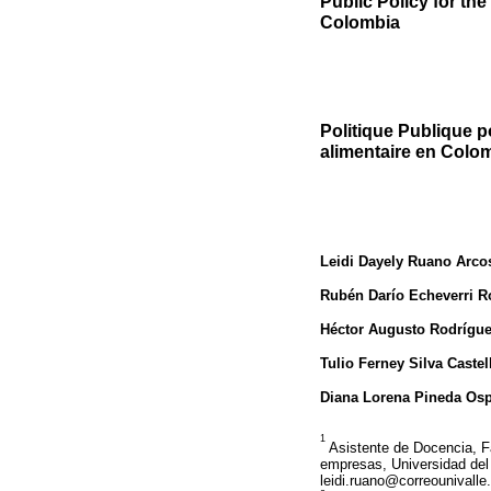
Public Policy for th
Colombia
Politique Publique p
alimentaire en Colo
Leidi Dayely Ruano Arco
Rubén Darío Echeverri 
Héctor Augusto Rodrígue
Tulio Ferney Silva Caste
Diana Lorena Pineda Os
1
Asistente de Docencia, Fa
empresas, Universidad del 
leidi.ruano@correounivalle