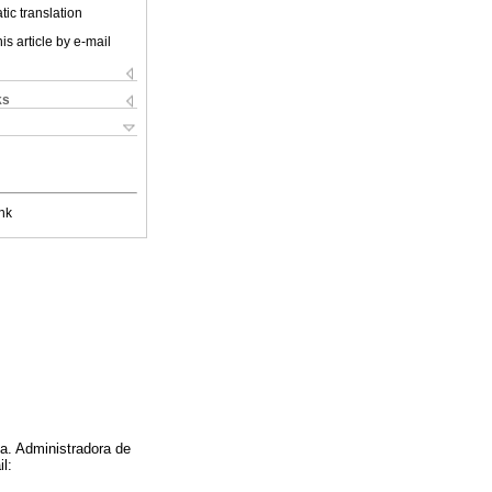
ic translation
is article by e-mail
ks
nk
ia. Administradora de
l: