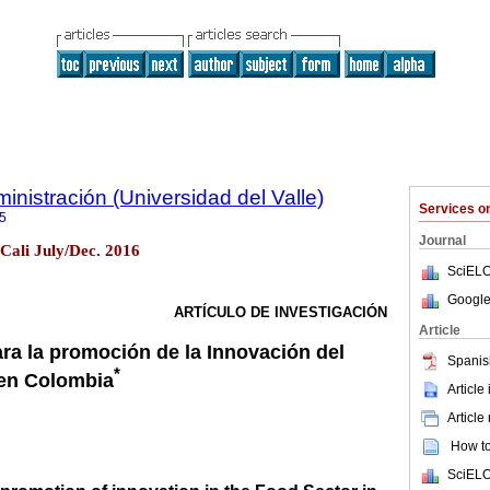
nistración (Universidad del Valle)
Services 
5
Journal
Cali July/Dec. 2016
SciELO
Google
ARTÍCULO DE INVESTIGACIÓN
Article
ara la promoción de la Innovación del
Spanis
*
 en Colombia
Article
Article
How to 
SciELO