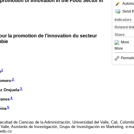
e promotion of innovation in the Food Sector in
Automat
Send th
Indicators
Related lin
Share
our la promotion de l’innovation du secteur
mbie
More
More
Permali
1
s
2
Romero
3
z Orejuela
4
llanos
5
pina
cultad de Ciencias de la Administración, Universidad del Valle, Cali, Colomb
Valle, Asistente de Investigación, Grupo de Investigación en Marketing. e-mai
.edu.co