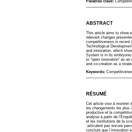
Palabras clave:
Competiti
ABSTRACT
This article aims to show e
relevant changes presented 
competitiveness in recent 
Technological Development 
and innovation, which shows
System is in its embryonic 
to “open innovation” as an i
and co-creation as a strate
Keywords:
Competitivenes
RÉSUMÉ
Cet article vise à montrer 
les changements les plus im
productive et la compétiti
analyse à partir de l’Enqu
et les institutions de la sc
´articulent pas encore par
conclure que l´innovation e