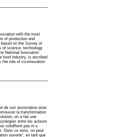
sociation with the most
ion of production and
s based on the Survey of
s of science, technology
the National Innovation
e food industry, is ascribed
y the role of co-innovation
 et de son association avec
romouvoir la transformation
lution, on a fait une
synergies entre les acteurs
se solidifient pas ni s
e. Dans ce sens, on peut
ation ouverte”, en tant que