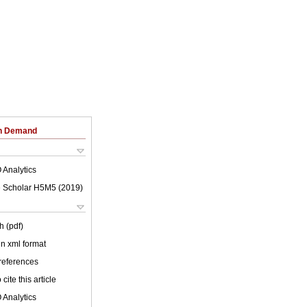
on Demand
 Analytics
 Scholar H5M5 (
2019
)
h (pdf)
 in xml format
 references
cite this article
 Analytics