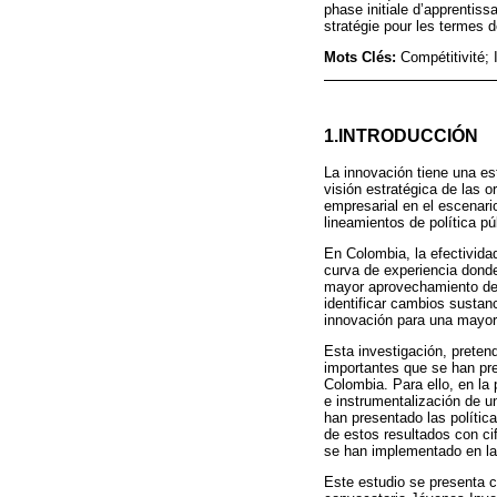
phase initiale d’apprentiss
stratégie pour les termes d
Mots Clés:
Compétitivité; 
1.INTRODUCCIÓN
La innovación tiene una es
visión estratégica de las 
empresarial en el escenario
lineamientos de política pú
En Colombia, la efectivida
curva de experiencia donde
mayor aprovechamiento de 
identificar cambios sustan
innovación para una mayor
Esta investigación, preten
importantes que se han pre
Colombia. Para ello, en la
e instrumentalización de u
han presentado las política
de estos resultados con ci
se han implementado en la 
Este estudio se presenta c