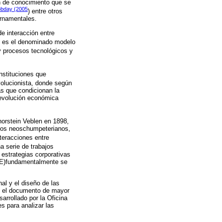
n de conocimiento que se
bday (2005
) entre otros
ernamentales.
e interacción entre
e es el denominado modelo
 y procesos tecnológicos y
nstituciones que
volucionista, donde según
as que condicionan la
a evolución económica
horstein Veblen en 1898,
 los neoschumpeterianos,
nteracciones entre
a serie de trabajos
 estrategias corporativas
CDE)fundamentalmente se
al y el diseño de las
ca, el documento de mayor
arrollado por la Oficina
s para analizar las