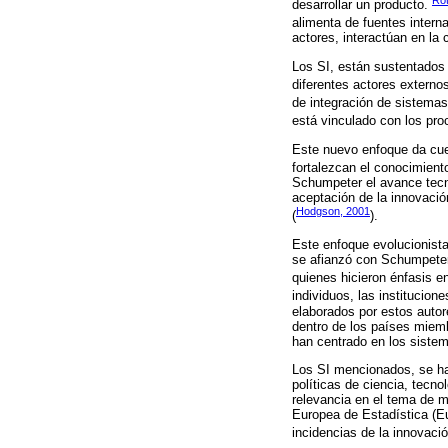
desarrollar un producto.
alimenta de fuentes intern
actores, interactúan en la
Los SI, están sustentados 
diferentes actores externos
de integración de sistemas
está vinculado con los pro
Este nuevo enfoque da cue
fortalezcan el conocimiento
Schumpeter el avance tecno
aceptación de la innovació
Hodgson, 2001
(
).
Este enfoque evolucionist
se afianzó con Schumpeter
quienes hicieron énfasis en
individuos, las institucion
elaborados por estos autor
dentro de los países miem
han centrado en los siste
Los SI mencionados, se han
políticas de ciencia, tecno
relevancia en el tema de m
Europea de Estadística (Eu
incidencias de la innovaci