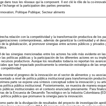
age dans tous les réseaux qui la composent. Il est clé le rôle de la co-innova
e l’échange et la participation des parties prenantes.
Innovation; Politique Publique; Secteur aliments
trecha relación con la competitividad y la transformación productiva de los p
organizaciones contemporáneas, además de garantizar la continuidad y el desar
 de la globalización, al promover sinergias entre actores públicos y privados 
blica.
d de las sinergias mencionadas entre los actores ha sido más evidente en la
 las políticas públicas y la participación de los diferentes actores en su imp
recursos productivos. Aunque los resultados todavía no reportan los avance
ciales que han impactado positivamente la orientación estratégica de las emp
 competitividad.
de mostrar el progreso de la innovación en el sector de alimentos y su asoci
sentado a nivel de política pública institucional para transformación producti
 primera parte se expone una síntesis conceptual sobre la innovación y su arti
na política pública institucional. Posteriormente, se muestra de manera esqu
s públicas institucionales en el contexto enunciado previamente. Para finaliza
fras de la Encuesta de Desarrollo Tecnológico en la Industria Colombiana (E
política pública que promueve la sinergia para la innovación.
omo parte de la divulgación de resultados del proyecto de investigación apro