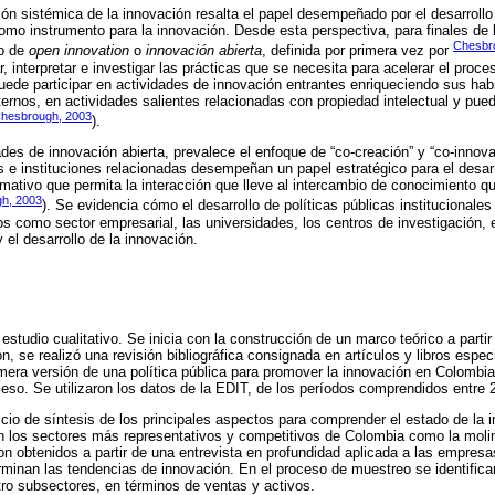
ón sistémica de la innovación resalta el papel desempeñado por el desarrollo d
omo instrumento para la innovación. Desde esta perspectiva, para finales de
Chesbr
to de
open innovation
o
innovación abierta
, definida por primera vez por
, interpretar e investigar las prácticas que se necesita para acelerar el proc
puede participar en actividades de innovación entrantes enriqueciendo sus hab
ternos, en actividades salientes relacionadas con propiedad intelectual y p
hesbrough, 2003
).
ades de innovación abierta, prevalece el enfoque de “co-creación” y “co-innov
e instituciones relacionadas desempeñan un papel estratégico para el desarr
ativo que permita la interacción que lleve al intercambio de conocimiento q
h, 2003
). Se evidencia cómo el desarrollo de políticas públicas institucionale
os como sector empresarial, las universidades, los centros de investigación, e
el desarrollo de la innovación.
 estudio cualitativo. Se inicia con la construcción de un marco teórico a partir
ón, se realizó una revisión bibliográfica consignada en artículos y libros espe
mera versión de una política pública para promover la innovación en Colombia
ceso. Se utilizaron los datos de la EDIT, de los períodos comprendidos entre 
rcicio de síntesis de los principales aspectos para comprender el estado de la i
 los sectores más representativos y competitivos de Colombia como la moline
on obtenidos a partir de una entrevista en profundidad aplicada a las empresas
rminan las tendencias de innovación. En el proceso de muestreo se identifi
tro subsectores, en términos de ventas y activos.