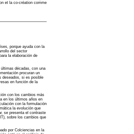
tion et la co-création comme
aíses, porque ayuda con la
rollo del sector
para la elaboración de
s últimas décadas, con una
lementación procuran un
s deseados, si es posible
resas en función de la
ación con los cambios más
va en los últimos años en
culación con la formulación
emática la evolución que
r, se presenta el contraste
DIT), sobre los cambios que
bado por Colciencias en la