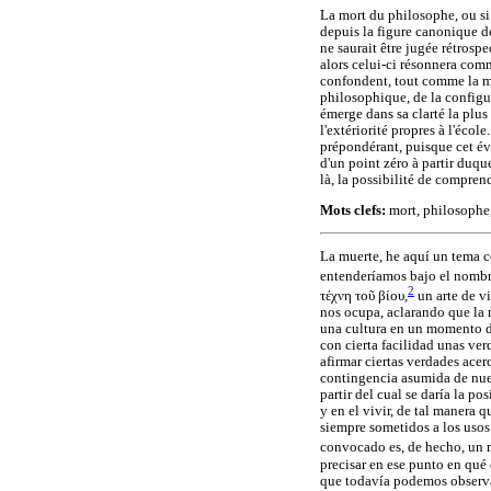
La mort du philosophe, ou si 
depuis la figure canonique d
ne saurait être jugée rétrosp
alors celui-ci résonnera comm
confondent, tout comme la mis
philosophique, de la configur
émerge dans sa clarté la plus
l'extériorité propres à l'écol
prépondérant, puisque cet év
d'un point zéro à partir duqu
là, la possibilité de compren
Mots clefs:
mort, philosophe,
La muerte, he aquí un tema 
entenderíamos bajo el nomb
2
τέχνη τοῦ βίου
,
un arte de vi
nos ocupa, aclarando que la 
una cultura en un momento da
con cierta facilidad unas ver
afirmar ciertas verdades acer
contingencia asumida de nues
partir del cual se daría la 
y en el vivir, de tal manera 
siempre sometidos a los usos
convocado es, de hecho, un m
precisar en ese punto en qué
que todavía podemos observar 