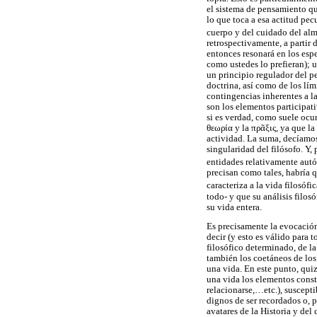
el sistema de pensamiento q
lo que toca a esa actitud pec
cuerpo y del cuidado del alma
retrospectivamente, a partir 
entonces resonará en los espe
como ustedes lo prefieran); u
un principio regulador del pe
doctrina, así como de los lím
contingencias inherentes a la
son los elementos participati
si es verdad, como suele ocur
θεωρία
y la
πρᾶξις
, ya que l
actividad. La suma, decíamos,
singularidad del filósofo. Y
entidades relativamente autó
precisan como tales, habría 
caracteriza a la vida filosófic
todo- y que su análisis filos
su vida entera.
Es precisamente la evocación 
decir (y esto es válido para
filosófico determinado, de la
también los coetáneos de los 
una vida. En este punto, quiz
una vida los elementos const
relacionarse,…etc.), suscepti
dignos de ser recordados o, 
avatares de la Historia y del