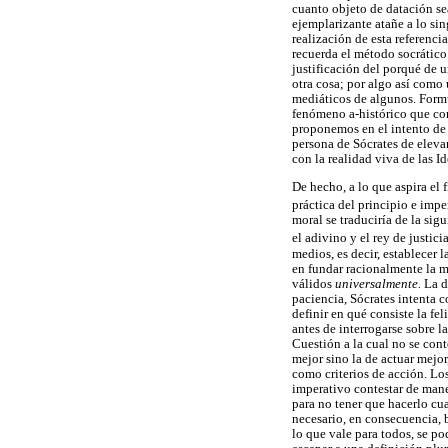
cuanto objeto de datación sea
ejemplarizante atañe a lo sin
realización de esta referenci
recuerda el método socrático
justificación del porqué de 
otra cosa; por algo así como
mediáticos de algunos. Formu
fenómeno a-histórico que con
proponemos en el intento de a
persona de Sócrates de eleva
con la realidad viva de las Id
De hecho, a lo que aspira el 
práctica del principio e imp
moral se traduciría de la sig
el adivino y el rey de justici
medios, es decir, establecer 
en fundar racionalmente la mo
válidos
universalmente.
La d
paciencia, Sócrates intenta 
definir en qué consiste la f
antes de interrogarse sobre l
Cuestión a la cual no se cont
mejor sino la de actuar mejor
como criterios de acción. Los
imperativo contestar de maner
para no tener que hacerlo cua
necesario, en consecuencia, 
lo que vale para todos, se po