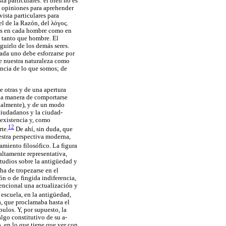
ta particulares: el bien no es
s opiniones para aprehender
vista particulares para
uel de la Razón, del
λόγος
.
, es en cada hombre como en
n tanto que hombre. El
guirlo de los demás seres.
 cada uno debe esforzarse por
de nuestra naturaleza como
encia de lo que somos; de
e otras y de una apertura
una manera de comportarse
tualmente), y de un modo
 ciudadanos y la ciudad-
 existencia y, como
12
te.
De ahí, sin duda, que
uestra perspectiva moderna,
amiento filosófico. La figura
 altamente representativa,
estudios sobre la antigüedad y
 ha de tropezarse en el
ón o de fingida indiferencia,
vencional una actualización y
scuela, en la antigüedad,
a, que proclamaba hasta el
pulos. Y, por supuesto, la
algo constitutivo de su a-
, en lo que tiene que ver con