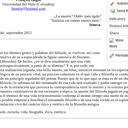
Automat
Universidad del Valle (Colombia)
frgagin@hotmail.com
Send th
¿La muerte?
Οὺδὲν πρὸς ήμᾶς
?
Indicators
"Stultitia est timore mortis mori."
Séneca.
Related lin
ado: septiembre 2011
Share
More
More
or los últimos gestos y palabras del filósofo, se vuelven, así como
Permali
stitutivo de su a-topía (desde la figura canoníca de Sócrates
l filosofar). De hecho, ¿no se dice usualmente que una vida
etrospectivamente, a partir de su término? Y si, por ende, ese
una realización lograda, una bella muerte, un
τέλος
, entonces resonará en los espect
lógica de un proceso vital; un proceso coherente en el que vida y filosofía se conf
 de un principio regulador del pensar. Puesto que de lo que aquí se trata es de un obr
filósofo, lo substancial del entramado de esa vida será exaltado y podrá emerger en
a de la reiteración que provoca la correspondencia entre lo interno y lo externo pro
ementos constitutivos de ese escenario a-tópico, la muerte del filósofo jugará un p
 el término de una vida (re)constituida conforma al mismo tiempo una suerte de inf
s posible empezar a descifrar el entramado filosófico de una vida vivida en el espíritu
relación viva del carácter ético y estético de la filosofía antigua.
ofo, escuela, vida, biografía, ética, estética.