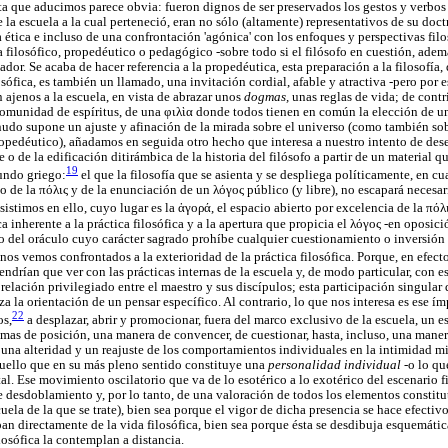
sta que aducimos parece obvia: fueron dignos de ser preservados los gestos y verbos 
la escuela a la cual perteneció, eran no sólo (altamente) representativos de su doct
 ética e incluso de una confrontación 'agónica' con los enfoques y perspectivas filos
a filosófico, propedéutico o pedagógico -sobre todo si el filósofo en cuestión, ade
dor. Se acaba de hacer referencia a la propedéutica, esta preparación a la filosofía,
osófica, es también un llamado, una invitación cordial, afable y atractiva -pero po
 ajenos a la escuela, en vista de abrazar unos
dogmas,
unas reglas de vida; de contr
 comunidad de espíritus, de una
φιλὶα
donde todos tienen en común la elección de 
nudo supone un ajuste y afinación de la mirada sobre el universo (como también so
propedéutico), añadamos en seguida otro hecho que interesa a nuestro intento de des
 o de la edificación ditirámbica de la historia del filósofo a partir de un material q
19
mundo griego:
el que la filosofía que se asienta y se despliega políticamente, en c
o de la
πόλις
y de la enunciación de un
λόγος
público (y libre), no escapará necesar
nsistimos en ello, cuyo lugar es la
ἀγορά
, el espacio abierto por excelencia de la
πόλ
 inherente a la práctica filosófica y a la apertura que propicia el
λόγος
-en oposició
a o del oráculo cuyo carácter sagrado prohíbe cualquier cuestionamiento o inversión 
nos vemos confrontados a la exterioridad de la práctica filosófica. Porque, en efecto
tendrían que ver con las prácticas internas de la escuela y, de modo particular, con 
lación privilegiado entre el maestro y sus discípulos; esta participación singular 
za la orientación de un pensar específico. Al contrario, lo que nos interesa es ese í
22
os,
a desplazar, abrir y promocionar, fuera del marco exclusivo de la escuela, un e
mas de posición, una manera de convencer, de cuestionar, hasta, incluso, una maner
r una alteridad y un reajuste de los comportamientos individuales en la intimidad m
quello que en su más pleno sentido constituye una
personalidad individual
-o lo q
l. Ese movimiento oscilatorio que va de lo esotérico a lo exotérico del escenario f
 desdoblamiento y, por lo tanto, de una valoración de todos los elementos constitut
uela de la que se trate), bien sea porque el vigor de dicha presencia se hace efectivo
pan directamente de la vida filosófica, bien sea porque ésta se desdibuja esquemáti
losófica la contemplan a distancia.