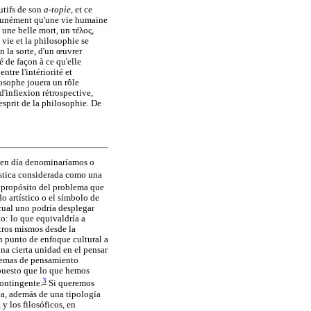
utifs de son
a-topie,
et ce
mmunément qu'une vie humaine
, une belle mort, un
τέλος
,
vie et la philosophie se
n la sorte, d'un œuvrer
é de façon à ce qu'elle
tre l'intériorité et
ilosophe jouera un rôle
'infiexion rétrospective,
esprit de la philosophie. De
y en día denominaríamos o
enística considerada como una
, a propósito del problema que
o artístico o el símbolo de
cual uno podría desplegar
to: lo que equivaldría a
otros mismos desde la
n punto de enfoque cultural a
na cierta unidad en el pensar
istemas de pensamiento
d puesto que lo que hemos
3
contingente.
Si queremos
ca, además de una tipología
y los filosóficos, en