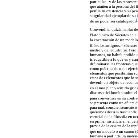
particular - y de las represen
que atañen a la persona del f
perfila su existencia y su pe
singularidad ejemplar de su 
4
de no poder ser catalogado,
Convendría, quizá, hablar de
Platón hizo de Sócrates en e
la encarnación de un modelo c
6
filósofos antiguos.
Sócrates 
medio y del equilibrio. Pero
humanos, no habría podido co
irreductible a lo que es y at
difuminarse las fronteras que
como práctica de unos ejerci
elementos que posibilitan su
estos dos elementos que lo s
devenir un objeto de reconoc
en el más pleno sentido grie
discurso del hombre sobre el 
para convertirse en su contra
se presenta como un afuera 
para mal, conscientemente o n
queremos decir si trasciende
esencial de la filosofía en o
en primer instancia en el pe
previa de la
civitas
de la rep
que un modelo o un canon (ét
humana a partir de un materi