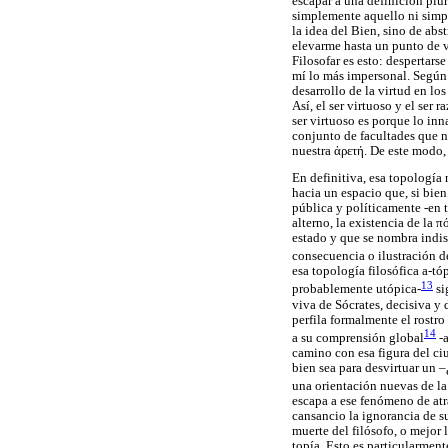
escapar a una definición plur
simplemente aquello ni simpl
la idea del Bien, sino de abs
elevarme hasta un punto de vi
Filosofar es esto: despertars
mí lo más impersonal. Según 
desarrollo de la virtud en lo
Así, el ser virtuoso y el ser
ser virtuoso es porque lo in
conjunto de facultades que no
nuestra
ἀρετή
. De este modo, 
En definitiva, esa topología 
hacia un espacio que, si bie
pública y políticamente -en 
alterno, la existencia de la
πό
estado y que se nombra indist
consecuencia o ilustración d
esa topología filosófica a-tó
13
probablemente utópica-
si
viva de Sócrates, decisiva y 
perfila formalmente el rostro 
14
a su comprensión global
-a
camino con esa figura del ciu
bien sea para desvirtuar un 
una orientación nuevas de la f
escapa a ese fenómeno de atr
cansancio la ignorancia de su
muerte del filósofo, o mejor l
topía. Esto es particularmen