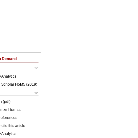
on Demand
 Analytics
 Scholar H5M5 (
2019
)
h (pdf)
 in xml format
 references
cite this article
 Analytics