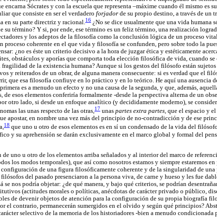
ue encarna Sócrates y con la escuela que representa –máxime cuando él mismo es s
uliar que consiste en ser el verdadero
forjador
de su propio destino, a través de un t
16
 en su parte directriz y racional.
¿No se dice usualmente que una vida humana s
de su término? Y si, por ende, ese término es un feliz término, una realización logra
ctadores y los adeptos de la filosofía como la conclusión lógica de un proceso vital 
n proceso coherente en el que vida y filosofía se confunden, pero sobre todo la pues
nsar: ¿no es éste un criterio decisivo a la hora de juzgar ética y estéticamente acer
ites, obstáculos y aporías que comporta toda elección filosófica de vida, cuando se 
 fragilidad de la existencia humana? Aunque si los gestos del filósofo están sujetos
vos y reiterados de un obrar, de alguna manera consecuente: si es verdad que el filóso
rir, que esa filosofía confiuye en lo práctico y en lo teórico. He aquí una ausencia d
a primera es a menudo un efecto y no una causa de la segunda, y que, además, aquel
 de esos elementos conferiría formalmente -desde la perspectiva alterna de un obser
, por otro lado, si desde un enfoque analítico (y decididamente moderno), se consid
17
nomas las unas respecto de las otras,
unas
partes extra partes,
que el espacio y e
que apostar, en nombre una vez más del principio de no-contradicción y de ese prin
18
a,
que uno u otro de esos elementos es en sí un condensado de la vida del filósofo
ófico y su aprehensión se darán exclusivamente en el marco global y formal del pensa
de uno u otro de los elementos arriba señalados y al interior del marco de referenc
 todos los modos temporales), que así como nosotros estamos y siempre estaremos en 
 configuración de una figura filosóficamente coherente y de la singularidad de una 
filósofos del pasado presenciaron a la persona viva, de carne y hueso y les fue dabl
á se nos podría objetar: ¿de qué manera, y bajo qué criterios, se podrían desentraña
itutivos (actitudes morales o políticas, anécdotas de carácter privado o público, di
bles de devenir objetos de atención para la configuración de su propia biografía fil
por el contrario, permanecerán sumergidos en el olvido y según qué principios? Abs
 carácter selectivo de la memoria de los historiadores -bien a menudo condicionada p