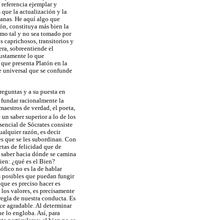
 referencia ejemplar y
 que la actualización y la
danas. He aquí algo que
ón, constituya más bien la
omo tal y no sea tomado por
 caprichosos, transitorios y
era, sobreentiende el
justamente lo que
 que presenta Platón en la
e universal que se confunde
preguntas y a su puesta en
 fundar racionalmente la
maestros de verdad, el poeta,
 un saber superior a lo de los
sencial de Sócrates consiste
ualquier razón, es decir
es que se les subordinan. Con
tas de felicidad que de
o saber hacia dónde se camina
bien: ¿qué es el Bien?
ófico no es la de hablar
es posibles que puedan fungir
 que es preciso hacer es
 los valores, es precisamente
 regla de nuestra conducta. Es
ce agradable. Al determinar
ue lo engloba. Así, para