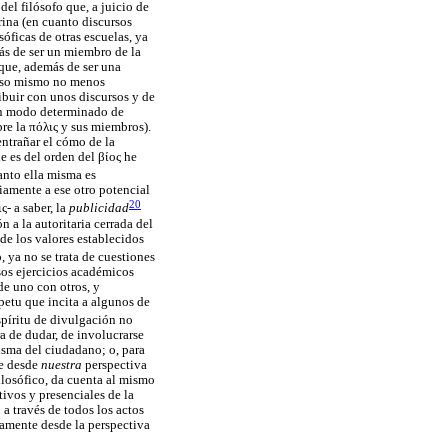
del filósofo que, a juicio de
rina (en cuanto discursos
óficas de otras escuelas, ya
más de ser un miembro de la
 que, además de ser una
r eso mismo no menos
ibuir con unos discursos y de
un modo determinado de
bre la
πόλις
y sus miembros).
entrañar el cómo de la
ue es del orden del
βίος
he
uanto ella misma es
iamente a ese otro potencial
20
ις
- a saber, la
publicidad
n a la autoritaria cerrada del
de los valores establecidos
, ya no se trata de cuestiones
esos ejercicios académicos
de uno con otros, y
mpetu que incita a algunos de
spíritu de divulgación no
a de dudar, de involucrarse
isma del ciudadano; o, para
ue desde
nuestra
perspectiva
ilosófico, da cuenta al mismo
ivos y presenciales de la
 a través de todos los actos
camente desde la perspectiva