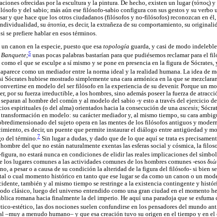
taciones ofrecidas por la escultura y la pintura. De hecho, existen un lugar (
τόπος
) y
ilósofo y del sabio; más aún ese filósofo-sabio configura con sus gestos y su verbo
nsar y que hace que los otros ciudadanos (filósofos y no-filósofos) reconozcan en él,
individualidad, su
ἀτοπία
, es decir, la extrañeza de su comportamiento, su originali
si se prefiere hablar en esos términos.
 un canon en la especie, puesto que esa
topología
guarda, y casi de modo indeleble,
5
l
Banquete;
unas pocas palabras bastarían para que pudiésemos reclamar para el fi
omo el que se esculpe a sí mismo y se pone en presencia en la figura de Sócrates, y,
aparece como un mediador entre la norma ideal y la realidad humana. La idea de me
 si Sócrates hubiese mostrado simplemente una cara armónica en la que se mezclaran
nvertirse en modelo del ser filósofo en la experiencia de su devenir. Porque un mo
raer, por su fuerza irreductible, a los hombres, sino además poseer la fuerza de atrac
 separan al hombre del común y al modelo del sabio -y esto a través del ejercicio de 
cios espirituales (o del alma) orientados hacia la consecución de una
ascesis;
Sócra
 transformación en modelo: su carácter mediador y, al mismo tiempo, su cara ambigu
obredimensionado del sujeto opera en las mentes de los filósofos antiguos y modern
imiento, es decir, un puente que permite instaurar el diálogo entre antigüedad y m
7
go del término.
Sin lugar a dudas, y dado que de lo que aquí se trata es precisament
hombre del que no están naturalmente exentas las esferas social y cósmica, la filoso
-figura, no estará nunca en condiciones de elidir las reales implicaciones del símbol
de los lugares comunes a las actividades comunes de los hombres comunes -esos
διώ
o, a pesar o a causa de su condición la alteridad de la figura del filósofo- si bien 
 tal o cual momento histórico en tanto que ese lugar se da como un canon o un mode
ccidente, también y al mismo tiempo se restringe a la existencia contingente y histór
riodo clásico, luego del universo entendido como una gran ciudad en el momento he
ública romana hacia finalmente la del imperio. He aquí una paradoja que se esfuma c
ico-estético, las dos nociones suelen confundirse en los pensadores del mundo an
al –muy a menudo humano– y que esa creación tuvo su origen en el tiempo y en el 