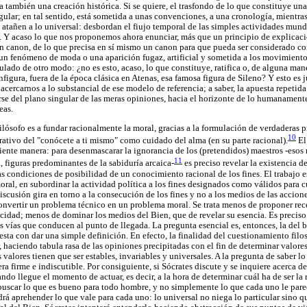
 también una creación histórica. Si se quiere, el trasfondo de lo que constituye una
gular; en tal sentido, está sometida a unas convenciones, a una cronología, mientras
a atañen a lo universal: desbordan el fiujo temporal de las simples actividades mun
. Y acaso lo que nos proponemos ahora enunciar, más que un principio de explicaci
un canon, de lo que precisa en sí mismo un canon para que pueda ser considerado c
 un fenómeno de moda o una aparición fugaz, artificial y sometida a los movimientos
lado de otro modo: ¿no es esto, acaso, lo que constituye, ratifica o, de alguna man
figura, fuera de la época clásica en Atenas, esa famosa figura de Sileno? Y esto es 
cercarnos a lo substancial de ese modelo de referencia; a saber, la apuesta repetida
rse del plano singular de las meras opiniones, hacia el horizonte de lo humanament
eas.
filósofo es a fundar racionalmente la moral, gracias a la formulación de verdaderas 
10
erativo del "conócete a ti mismo" como cuidado del alma (en su parte racional).
El
uiente manera: para desenmascarar la ignorancia de los (pretendidos) maestros -esos 
11
a, figuras predominantes de la sabiduría arcaica-
es preciso revelar la existencia de
las condiciones de posibilidad de un conocimiento racional de los fines. El trabajo e
ral, en subordinar la actividad política a los fines designados como válidos para c
iscusión gira en torno a la consecución de los fines y no a los medios de las accion
convertir un problema técnico en un problema moral. Se trata menos de proponer rece
elicidad; menos de dominar los medios del Bien, que de revelar su esencia. Es precis
as vías que conducen al punto de llegada. La pregunta esencial es, entonces, la del 
esta con dar una simple definición. En efecto, la finalidad del cuestionamiento filos
, haciendo tabula rasa de las opiniones precipitadas con el fin de determinar valor
 valores tienen que ser estables, invariables y universales. A la pregunta de saber lo
a firme e indiscutible. Por consiguiente, si Sócrates discute y se inquiere acerca de
ndo llegue el momento de actuar, es decir, a la hora de determinar cuál ha de ser la
buscar lo que es bueno para todo hombre, y no simplemente lo que cada uno le pare
drá aprehender lo que vale para cada uno: lo universal no niega lo particular sino q