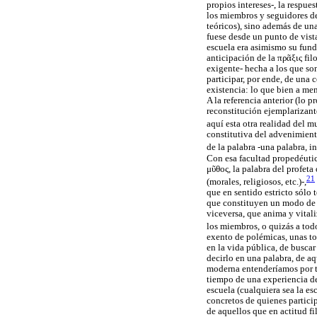
propios intereses-, la respue
los miembros y seguidores de 
teóricos), sino además de una
fuese desde un punto de vist
escuela era asimismo su funda
anticipación de la
πρᾶξις
fil
exigente- hecha a los que son
participar, por ende, de una
existencia: lo que bien a me
A la referencia anterior (lo 
reconstitución ejemplarizante
aquí esta otra realidad del 
constitutiva del advenimient
de la palabra -una palabra, i
Con esa facultad propedéutica
μῦθος
, la palabra del profet
21
(morales, religiosos, etc.)-,
que en sentido estricto sólo 
que constituyen un modo de re
viceversa, que anima y vitali
los miembros, o quizás a tod
exento de polémicas, unas to
en la vida pública, de busca
decirlo en una palabra, de a
moderna entenderíamos por ta
tiempo de una experiencia de
escuela (cualquiera sea la esc
concretos de quienes partici
de aquellos que en actitud fi