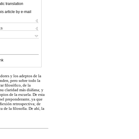
ic translation
is article by e-mail
ks
nk
adores y los adeptos de la
unden, pero sobre todo la
ar filosófico, de la
 su claridad más diáfana; y
pios de la escuela. De esta
apel preponderante, ya que
iexión retrospectiva; de
 de la filosofía. De ahí, la