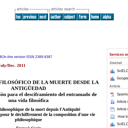
Services 
8
On-line version
ISSN
2389-9387
Journal
July/Dec. 2011
SciELO
Google
FILOSÓFICO DE LA MUERTE DESDE LA
Article
ANTIGÜEDAD
xión para el desciframiento del entramado de
Spanis
una vida filosófica
Article
ilosophique de la mort depuis l'Antiquité
Article
 pour le déchiffrement de la composition d'une vie
How to 
philosophique
SciELO
François Gagin