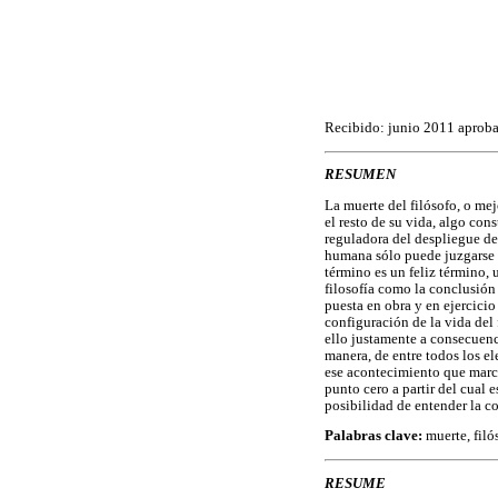
Recibido: junio 2011 aprob
RESUMEN
La muerte del filósofo, o mej
el resto de su vida, algo con
reguladora del despliegue de
humana sólo puede juzgarse r
término es un feliz término, 
filosofía como la conclusión 
puesta en obra y en ejercicio
configuración de la vida del 
ello justamente a consecuenci
manera, de entre todos los el
ese acontecimiento que marca
punto cero a partir del cual e
posibilidad de entender la cor
Palabras clave:
muerte, filós
RESUME