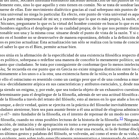
al del Bien, Sócrates intentará entenderlo haciendo abstracción de sus puntos de vis
emente esto, sino lo que aquello y esto tienen en común. No se trata de sondear la
traerse de ellas. Este movimiento dialéctico gracias al cual sobrepaso mis puntos de 
sta universal no niega lo particular. En efecto, este punto de vista universal es aq
e a la parte más impersonal de mi ser, y entender que lo que es más propio, la razón
Sócrates, preguntarse lo que es la virtud del hombre consiste en buscar lo que es e
s hombres significa el despliegue de su cualidad propia; de lo que nos permite distin
 razonable son una y la misma cosa: situarse desde el punto de vista de la razón. Y si
nato en el hombre no se desenvuelve de manera espontánea, debido a la definición 
s es preciso actualizar. Esta actualización tan sólo se realiza con la toma de conci
el saber lo que es el Bien, permite actuar bien.
nos sitúa en la afirmación de la especificidad de una existencia filosófica respecto d
n es político, sobrepasa o redefine una manera de concebir lo meramente político; 
tanto que ciudadano. Se trata por consiguiente de conformar (por lo menos intelec
λις
. Se recuerda en ese punto que en Grecia no existe ninguna distinción entre los
intamente a los unos o a la otra; una existencia fuera de la
πόλις
es la sombra de la
e ello el ostracismo es resentido como un castigo peor que el de una condena a muer
pica -decididamente atípica en sus características y atributos esenciales, y, desde n
ga siendo un enigma, y, por ende, que sea todavía objeto de un exhaustivo cuestion
determinante para el despliegue de la filosofía, además de ser una actitud filosófica
de la filosofía a través del retrato del filósofo; esto al menos en lo que atañe a los 
unque, a decir verdad, quien se ejercita en la práctica del filosofar inevitablemente
dadano ateniense, bien sea para asumir frente a él una actitud de elogiosa admiraci
–¿o el?– mito fundador de la filosofía, en el intento de repensar de un modo no con
15
ilosofía, cuando no otras posibles lecturas de la historia de la filosofía.
Ninguna e
acción, de imitación y de apropiación en torno a ese personaje que no escribió nad
 saber; que no había tenido la pretensión de crear una escuela, ni la de formar discí
os últimos gestos y palabras del filósofo, se volverán, así como el resto de su vida, 
te evidente, pero sobre todo específicamente representativo e impregnado de sentido