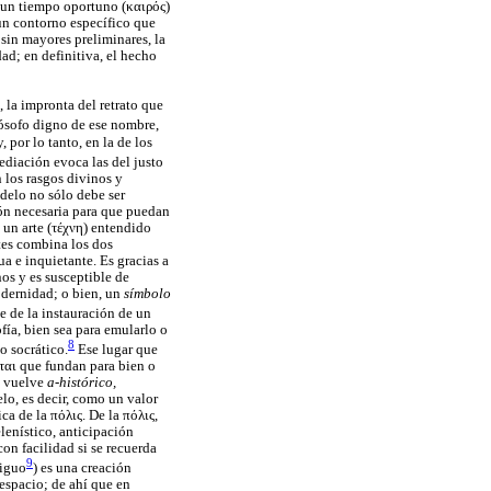
 un tiempo oportuno (
καιρός
)
 un contorno específico que
 sin mayores preliminares, la
dad; en definitiva, el hecho
 la impronta del retrato que
lósofo digno de ese nombre,
 por lo tanto, en la de los
diación evoca las del justo
 los rasgos divinos y
delo no sólo debe ser
ción necesaria para que puedan
un arte (
τέχνη
) entendido
tes combina los dos
a e inquietante. Es gracias a
os y es susceptible de
odernidad; o bien, un
símbolo
e de la instauración de un
fía, bien sea para emularlo o
8
o socrático.
Ese lugar que
ται
que fundan para bien o
se vuelve
a-histórico,
lo, es decir, como un valor
ica de la
πόλις
. De la
πόλις
,
lenístico, anticipación
on facilidad si se recuerda
9
tiguo
) es una creación
espacio; de ahí que en