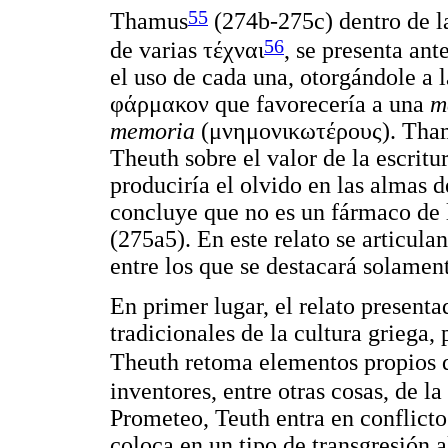
55
Thamus
(274b-275c) dentro de la
56
de varias
τέχναι
, se presenta ant
el uso de cada una, otorgándole a l
φάρμακον
que favorecería a una
m
memoria
(
μνημονικωτέρους
). Tha
Theuth sobre el valor de la escritu
produciría el olvido en las almas d
concluye que no es un fármaco de
(275a5). En este relato se articula
entre los que se destacará solament
En primer lugar, el relato present
tradicionales de la cultura griega,
Theuth retoma elementos propios
inventores, entre otras cosas, de la
Prometeo, Teuth entra en conflicto
coloca en un tipo de transgresión 