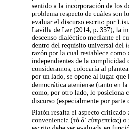
sentido a la incorporación de los d
problema respecto de cuáles son lo
evaluar el discurso escrito por Lisi
Lavilla de Ler (2014, p. 337), la in
descenso dialéctico mediante el cua
dentro del requisito universal del
l
razón por la cual restablece como c
independientes de la complicidad d
consideramos, colocaría al plante
por un lado, se opone al lugar que 
democrática ateniense (tanto en la
como, por otro lado, lo posiciona c
discurso (especialmente por parte 
Platón resalta el aspecto criticado 
conveniencia (
τὸ δ᾿ εὐπρεπείας)
o 
escrito debe ser evaluada en funci