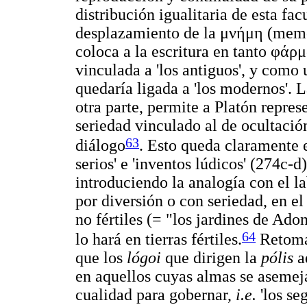
distribución igualitaria de esta fac
desplazamiento de la
μνήμη
(memo
coloca a la escritura en tanto
φάρμ
vinculada a 'los antiguos', y como
quedaría ligada a 'los modernos'.
otra parte, permite a Platón repres
seriedad vinculado al de ocultació
63
diálogo
. Esto queda claramente e
serios' e 'inventos lúdicos' (274c
introduciendo la analogía con el l
por diversión o con seriedad, en el
no fértiles (= "los jardines de Ado
64
lo hará en tierras fértiles.
Retoman
que los
lógoi
que dirigen la
pólis
a
en aquellos cuyas almas se asemeja
cualidad para gobernar,
i.e.
'los se