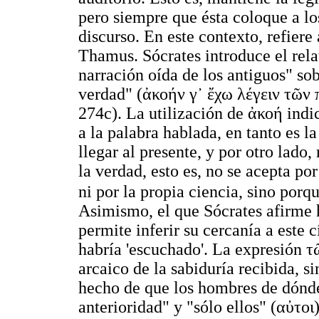
pero siempre que ésta coloque a lo
discurso. En este contexto, refiere
Thamus. Sócrates introduce el rel
narración oída de los antiguos" sob
verdad" (
ἀκοήν γ᾿ ἔχω λέγειν τῶν 
274c). La utilización de ἀκοή
indic
a la palabra hablada, en tanto es la
llegar al presente, y por otro lado,
la verdad, esto es, no se acepta p
ni por la propia ciencia, sino por
Asimismo, el que Sócrates afirme h
permite inferir su cercanía a este c
habría 'escuchado'. La expresión
τ
arcaico de la sabiduría recibida, si
hecho de que los hombres de dónde
anterioridad" y "sólo ellos" (
αὐτοι