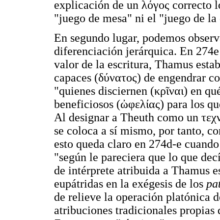
explicación de un
λόγος
correcto l
"juego de mesa" ni el "juego de la
En segundo lugar, podemos observar
diferenciación jerárquica. En 274e
valor de la escritura, Thamus estab
capaces (
δύνατος
) de engendrar co
"quienes disciernen (
κρῖναι
) en qu
beneficiosos (
ὠφελίας
) para los q
Al designar a Theuth como un
τεχ
se coloca a sí mismo, por tanto, c
esto queda claro en 274d-e cuand
"según le pareciera que lo que dec
de intérprete atribuida a Thamus e
eupátridas en la exégesis de los
pa
de relieve la operación platónica 
atribuciones tradicionales propias 