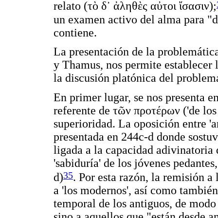
relato (
τὸ δ᾿ ἀληθὲς αὐτοι ἴσασιν
);
un examen activo del alma para "d
contiene.
La presentación de la problemática
y Thamus, nos permite establecer la
la discusión platónica del problema
En primer lugar, se nos presenta e
referente de
τῶν προτέρων
('de los
superioridad. La oposición entre 'a
presentada en 244c-d donde sostuvo
ligada a la capacidad adivinatoria 
'sabiduría' de los jóvenes pedantes
35
d)
. Por esta razón, la remisión a
a 'los modernos', así como también 
temporal de los antiguos, de modo q
sino a aquellos que "están desde a