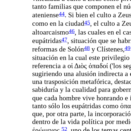
tanto familias que componen el núc
44
ateniense
. Si bien el culto a Zeu
45
como en la ciudad
, el culto a Z
46
altoarcaismo
, las cuales en el c
47
eupátridas
, situación que se habr
48
49
reformas de Solón
y Clístenes,
situación en la cual este privilegio
referencia a
οἱ Διὸς ὀπαδοί
('los se
sugiriendo una alusión indirecta a 
una trasposición metafórica, desta
sabiduría y la cualidad para gober
que cada hombre vive honrando e i
tanto sólo los eupátridas como
ὀπα
que, por otra parte, la incorporaci
dentro de la vida política por medi
52
ἐρώμενος
, uno de los temas cen