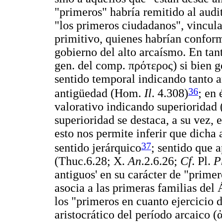
"primeros" habría remitido al audit
"los primeros ciudadanos", vincu
primitivo, quienes habrían confor
gobierno del alto arcaísmo. En tan
gen. del comp.
πρότερος
) si bien
sentido temporal indicando tanto 
36
antigüedad (Hom.
Il
. 4.308)
; en
valorativo indicando superioridad 
superioridad se destaca, a su vez,
esto nos permite inferir que dicha 
37
sentido jerárquico
; sentido que 
(Thuc.6.28; X.
An
.2.6.26;
Cf
. Pl.
P
antiguos' en su carácter de "primer
asocia a las primeras familias del 
los "primeros en cuanto ejercicio d
aristocrático del período arcaico (