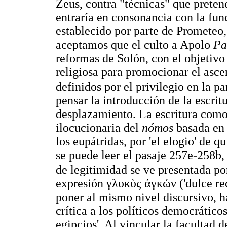
Zeus, contra "técnicas" que preten
entraría en consonancia con la fun
establecido por parte de Prometeo, 
aceptamos que el culto a Apolo
Pa
reformas de Solón, con el objetivo
religiosa para promocionar el ascen
definidos por el privilegio en la pa
pensar la introducción de la escri
desplazamiento. La escritura como 
ilocucionaria del
nómos
basada en 
los eupátridas, por 'el elogio' de q
se puede leer el pasaje 257e-258b,
de legitimidad se ve presentada por
expresión
γλυκὺς ἀγκών
('dulce re
poner al mismo nivel discursivo, ha
crítica a los políticos democráticos
egipcios'. Al vincular la facultad