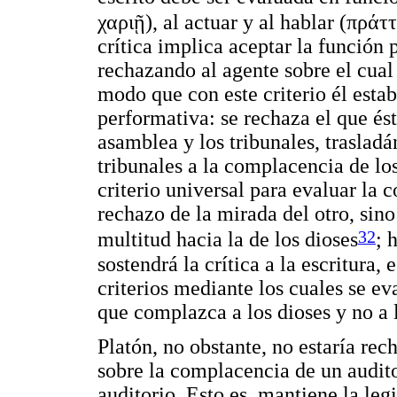
χαριῇ
), al actuar y al hablar (
πράττ
crítica implica aceptar la función 
rechazando al agente sobre el cual
modo que con este criterio él esta
performativa: se rechaza el que ést
asamblea y los tribunales, trasladá
tribunales a la complacencia de los
criterio universal para evaluar la 
rechazo de la mirada del otro, sin
32
multitud hacia la de los dioses
; 
sostendrá la crítica a la escritura, 
criterios mediante los cuales se ev
que complazca a los dioses y no a 
Platón, no obstante, no estaría re
sobre la complacencia de un audito
auditorio. Esto es, mantiene la le