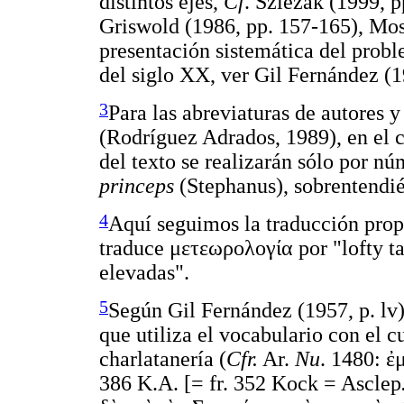
distintos ejes,
Cf
. Szlezak (1999, p
Griswold (1986, pp. 157-165), Mos
presentación sistemática del probl
del siglo XX, ver Gil Fernández (1
3
Para las abreviaturas de autores 
(Rodríguez Adrados, 1989), en el c
del texto se realizarán sólo por n
princeps
(Stephanus), sobrentendié
4
Aquí seguimos la traducción prop
traduce
μετεωρολογία
por "lofty t
elevadas".
5
Según Gil Fernández (1957, p. lv),
que utiliza el vocabulario con el c
charlatanería (
Cfr.
Ar.
Nu
. 1480:
ἐ
386 K.A. [= fr. 352 Kock = Asclep