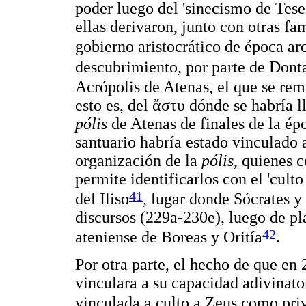
poder luego del 'sinecismo de Tese
ellas derivaron, junto con otras fam
gobierno aristocrático de época ar
descubrimiento, por parte de Dont
Acrópolis de Atenas, el que se remi
esto es, del
ἄστυ
dónde se habría l
pólis
de Atenas de finales de la ép
santuario habría estado vinculado 
organización de la
pólis
, quienes 
permite identificarlos con el 'cult
41
del Iliso
, lugar donde Sócrates y
discursos (229a-230e), luego de pl
42
ateniense de Boreas y Oritía
.
Por otra parte, el hecho de que en 
vinculara a su capacidad adivinato
vinculada a culto a Zeus como priv