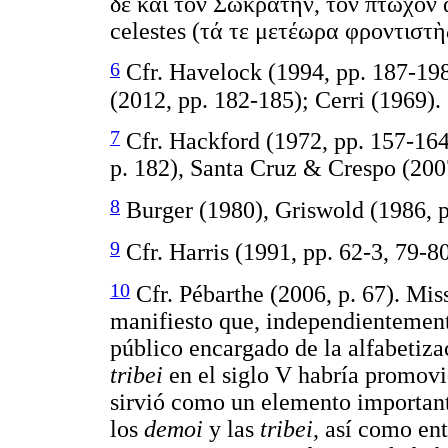
δὲ καὶ τὸν Σωκράτην, τὸν πτωχὸν ἀ
celestes (τά τε μετέωρα φροντιστὴ
6
Cfr. Havelock (1994, pp. 187-198
(2012, pp. 182-185); Cerri (1969).
7
Cfr. Hackford (1972, pp. 157-164)
p. 182), Santa Cruz & Crespo (2007
8
Burger (1980), Griswold (1986, p
9
Cfr. Harris (1991, pp. 62-3, 79-80
10
Cfr. Pébarthe (2006, p. 67). Mis
manifiesto que, independientement
público encargado de la alfabetiza
tribei
en el siglo V habría promovid
sirvió como un elemento important
los
demoi
y las
tribei
, así como en