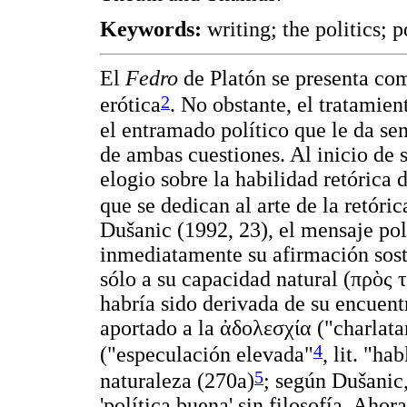
Keywords:
writing; the politics; 
El
Fedro
de Platón se presenta com
2
erótica
. No obstante, el tratamie
el entramado político que le da se
de ambas cuestiones. Al inicio de su
elogio sobre la habilidad retórica
que se dedican al arte de la retóric
Dušanic (1992, 23), el mensaje pol
inmediatamente su afirmación sost
sólo a su capacidad natural (
πρὸς 
habría sido derivada de su encuent
aportado a la
ἀδολεσχία
("charlata
4
("especulación elevada"
, lit. "ha
5
naturaleza (270a)
; según Dušanic,
'política buena' sin filosofía. Ahor