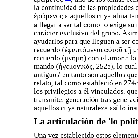
la continuidad de las propiedades 
ἐρώμενος
a aquellos cuya alma tam
a llegar a ser tal como lo exige su
carácter exclusivo del grupo. Asi
ayudarlos para que lleguen a ser c
recuerdo (
ἐφαπτόμενοι αὐτοῦ τῇ 
recuerdo (
μνήμη
) con el amor a la
mando (
ἡγεμονικὸς
, 252e), lo cua
antiguos' en tanto son aquellos qu
relato, tal como estableció en 274
los privilegios a él vinculados, qu
transmite, generación tras generaci
aquellos cuya naturaleza así lo inst
La articulación de 'lo polí
Una vez establecido estos elemento