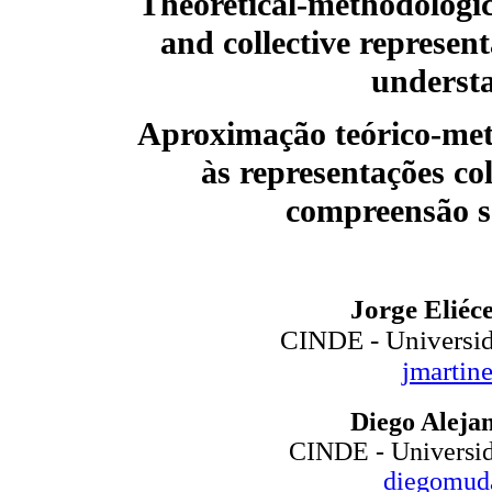
Theoretical-methodologic
and collective represent
underst
Aproximação teórico-meto
às representações co
compreensão s
Jorge Eliéc
CINDE - Universid
jmarti
Diego Aleja
CINDE - Universid
diegomud