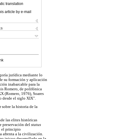
ic translation
is article by e-mail
ks
nk
goría jurídica mediante lo
de su formación y aplicación
ción inabarcable para la
Luis Romero, de polifónica
 XX (Romero, 1976), Soares
o desde el siglo XIX".
 sobre la historia de la
e las elites históricas
de preservación del
status
 el principio
 afrenta a la civilización.
mo inicuo desarrollado en la