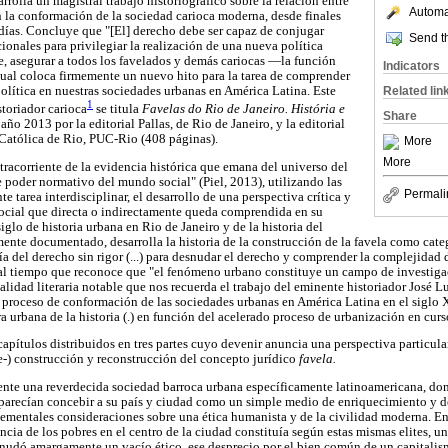
rolla un magistral trabajo historiográfico sobre la relación entre
Automat
en la conformación de la sociedad carioca moderna, desde finales
 días. Concluye que "[El] derecho debe ser capaz de conjugar
Send th
cionales para privilegiar la realización de una nueva política
, asegurar a todos los favelados y demás cariocas —la función
Indicators
 cual coloca firmemente un nuevo hito para la tarea de comprender
 política en nuestras sociedades urbanas en América Latina. Este
Related lin
1
storiador carioca
se titula
Favelas do Rio de Janeiro. História e
Share
año 2013 por la editorial Pallas, de Rio de Janeiro, y la editorial
 Católica de Rio, PUC-Rio (408 páginas).
More
More
racorriente de la evidencia histórica que emana del universo del
e poder normativo del mundo social" (Piel, 2013), utilizando las
Permali
e tarea interdisciplinar, el desarrollo de una perspectiva crítica y
 social que directa o indirectamente queda comprendida en su
iglo de historia urbana en Rio de Janeiro y de la historia del
mente documentado, desarrolla la historia de la construcción de la favela como cate
 del derecho sin rigor (...) para desnudar el derecho y comprender la complejidad 
, al tiempo que reconoce que "el fenómeno urbano constituye un campo de investiga
alidad literaria notable que nos recuerda el trabajo del eminente historiador José 
el proceso de conformación de las sociedades urbanas en América Latina en el siglo
 urbana de la historia (.) en función del acelerado proceso de urbanización en curs
capítulos distribuidos en tres partes cuyo devenir anuncia una perspectiva particular
de-) construcción y reconstrucción del concepto jurídico
favela.
sente una reverdecida sociedad barroca urbana específicamente latinoamericana, dond
 parecían concebir a su país y ciudad como un simple medio de enriquecimiento y 
lementales consideraciones sobre una ética humanista y de la civilidad moderna. En
ncia de los pobres en el centro de la ciudad constituía según estas mismas elites, una
esnudó amargamente un vacío ético, ese desprecio por el bien común de un capitalis