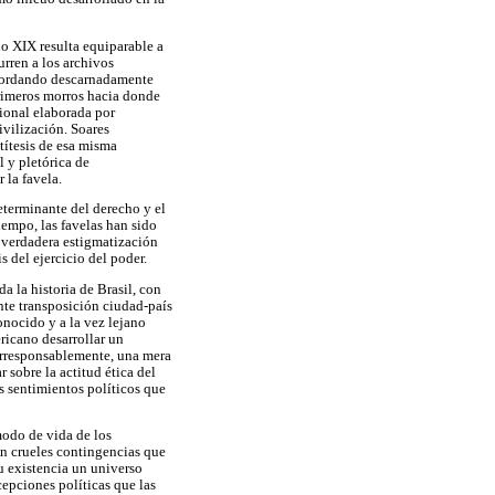
lo XIX resulta equiparable a
rren a los archivos
recordando descarnadamente
 primeros morros hacia donde
ional elaborada por
ivilización. Soares
títesis de esa misma
 y pletórica de
r la favela.
eterminante del derecho y el
iempo, las favelas han sido
a verdadera estigmatización
 del ejercicio del poder.
a la historia de Brasil, con
nte transposición ciudad-país
nocido y a la vez lejano
ricano desarrollar un
irresponsablemente, una mera
 sobre la actitud ética del
os sentimientos políticos que
modo de vida de los
tan crueles contingencias que
u existencia un universo
epciones políticas que las