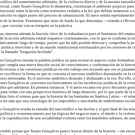
política del sometimiento arbitrario, de la violencia directa y de la anomia natural
tencial, como Soares Gonçalves lo demuestra, constituían el ambiente propicio para
tucional sobre la favela como territorios vedados a la ley que debían someterse a un
parición en algún punto del proceso de urbanización. El autor señala repetidamente
ris
de la favelas. Fenómeno que tiene de fondo lo que denomina —citando a Olivei
, que coexiste con su irrespeto en la práctica.
citas, muestra además la función clave de la redundancia pues el fenómeno del estatus
e la acción arbitraria estatal reaparece continuamente, con lo que se confirma la i
lativamente largo de tiempo, puesto que ha sido posible detectar y comprobar la per
a política
interclase
y de un mundo institucional entrelazados por los intereses de c
 la llamada "burguesía favelada".
es Gonçalves retoma la palabra jurídica no para recrear su aspecto como formadora 
que cumpla una nueva función social de conocimiento y conformación de la historia
rado recurso a las cuestiones jurídicas en este trabajo nos recuerda que ese es justam
ar excellence
la forma en que se concreta el universo simbólico diseminado en la vi
menos interesadas. Es el universo simbólico desnudo y disfrazado a la vez. Por ello
ares Gonçalves se concentra exclusivamente en las incidencias jurídicas de la existe
había que adelantar. En primera instancia. Y el autor encarna ese poco frecuente ge
 para verlas con una perspectiva histórica de larga duración; por lo que parte de la 
deja listo el terreno para que la historia de las barriadas en América Latina —el rela
 ser más que una cronología de los imposibles o una reseña de simbolismos sociale
 Gonçalves reseña la entrada del narcotráfico a las favelas y el giro fatal de las rela
política y económicamente por las lógicas del negocio narco, el miedo y la violenc
de la coproducción de una sociabilidad violenta entre los brasileños urbanos, de una
inevitable pensar que Soares Gonçalves parece buscar dentro de la historia —sin en