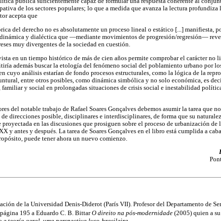
lítica pública suficientemente capaz de formular una respuesta coherente al conjunt
ipativa de los sectores populares; lo que a medida que avanza la lectura profundiza
utor acepta que
tórica del derecho no es absolutamente un proceso lineal o estático [...] manifiesta, p
 dinámica y dialéctica que —mediante movimientos de progresión/regresión— reve
ereses muy divergentes de la sociedad en cuestión.
vista en un tiempo histórico de más de cien años permite comprobar el carácter no li
tiría además buscar la etología del fenómeno social del poblamiento urbano por lo
en cuyo análisis estarían de fondo procesos estructurales, como la lógica de la repr
ntural, entre otros posibles, como dinámica simbólica y no solo económica, es dec
 familiar y social en prolongadas situaciones de crisis social e inestabilidad políti
ores del notable trabajo de Rafael Soares Gonçalves debemos asumir la tarea que n
e direcciones posible, disciplinares e interdisciplinares, de forma que su naturalez
e proyectada en las discusiones que prosiguen sobre el proceso de urbanización de 
XX y antes y después. La tarea de Soares Gonçalves en el libro está cumplida a caba
 propósito, puede tener ahora un nuevo comienzo.
Pont
zación de la Universidad Denis-Diderot (París VII). Profesor del Departamento de Se
 página 195 a Eduardo C. B. Bittar
O direito na pós-modernidade
(2005) quien a su
 e teoría geral, uma perspectiva luso-brasileira.