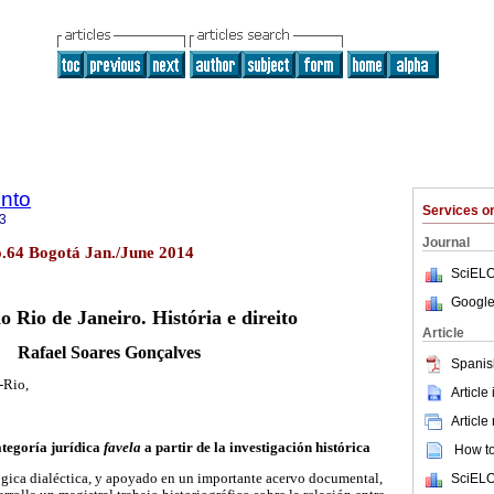
nto
Services 
3
Journal
o.64 Bogotá Jan./June 2014
SciELO
Google
o Rio de Janeiro. História e direito
Article
Rafael Soares Gonçalves
Spanis
-Rio,
Article
Article
ategoría jurídica
favela
a partir de la investigación histórica
How to 
SciELO
ógica dialéctica, y apoyado en un importante acervo documental,