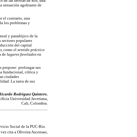
o de las favelas de Rio, una
 la sensación agobiante de
or el contrario, una
la los problemas y
neal y paradójico de la
s sectores populares
oducción del capital
ir, como el
sentido práctico
ca de
lugares favelados
en
os propone: prolongar sus
a fundacional, crítica y
las ciudades
lidad. La tarea de sus
Ricardo Rodríguez Quintero
,
ificia Universidad Javeriana,
Cali, Colombia.
rvicio Social de la PUC-Rio.
 vez cita a Oliveira Ascensao,