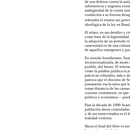
de una defensa contra la anti
subsistencia y angustia exis
ambigüedad de la visión insti
conduciría a su forzosa desa
reforzaba el estatus
sui gene
ideológica de la ley en Brasil
El relato, en sus detalles y 
como base de la legitimidad d
la adopción de un periodo re
característicos de una cultur
de aquellos emergentes y por
En sentido bourdierano, Soar
recontextualizarla, de modo 
posible, del futuro. El reite
cómo la palabra jurídica es
p
prácticas culturales, más o 
parezca que el discurso de So
justamente esa la tarea que 
tomar distancia de las causas
consiste ciertamente, en que 
política y económica— pueda
Para la década de 1990 Soares
población ahora controladas 
y de sus entrevistados es el 
realidad violenta.
Hacia el final del libro es 