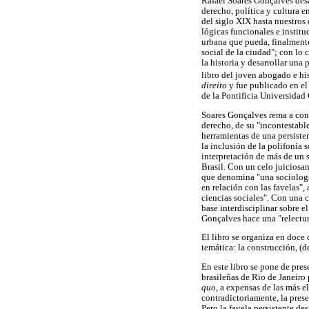
Rafael Soares Gonçalves desar
derecho, política y cultura 
del siglo XIX hasta nuestros
lógicas funcionales e institu
urbana que pueda, finalmente
social de la ciudad"; con lo
la historia y desarrollar una
libro del joven abogado e hi
direito
y fue publicado en el 
de la Pontificia Universidad
Soares Gonçalves rema a cont
derecho, de su "incontestabl
herramientas de una persistent
la inclusión de la polifonía
interpretación de más de un s
Brasil. Con un celo juiciosa
que denomina "una sociología
en relación con las favelas"
ciencias sociales". Con una c
base interdisciplinar sobre 
Gonçalves hace una "relectura
El libro se organiza en doce 
temática: la construcción, (
En este libro se pone de pre
brasileñas de Rio de Janeiro
quo,
a expensas de las más e
contradictoriamente, la prese
Pero la favela persistente d