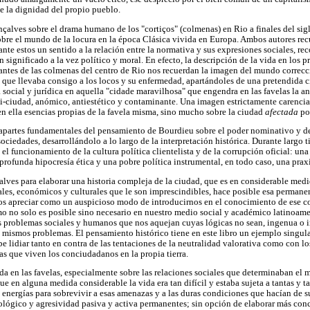
de la dignidad del propio pueblo.
çalves sobre el drama humano de los "cortiços" (colmenas) en Rio a finales del sig
obre el mundo de la locura en la época Clásica vivida en Europa. Ambos autores recu
iante estos un sentido a la relación entre la normativa y sus expresiones sociales, 
n significado a la vez político y moral. En efecto, la descripción de la vida en los
antes de las colmenas del centro de Rio nos recuerdan la imagen del mundo correcc
s
que llevaba consigo a los locos y su enfermedad, apartándoles de una pretendida c
social y jurídica en aquella "cidade maravilhosa" que engendra en las favelas la an
ti-ciudad, anómico, antiestético y contaminante. Una imagen estrictamente carencial
en ella esencias propias de la favela misma, sino mucho sobre la ciudad
afectada
po
a apartes fundamentales del pensamiento de Bourdieu sobre el poder nominativo y d
ociedades, desarrollándolo a lo largo de la interpretación histórica. Durante largo t
l funcionamiento de la cultura política clientelista y de la corrupción oficial: un
rofunda hipocresía ética y una pobre política instrumental, en todo caso, una praxis
lves para elaborar una historia compleja de la ciudad, que es en considerable medid
iales, económicos y culturales que le son imprescindibles, hace posible esa permane
os apreciar como un auspicioso modo de introducirnos en el conocimiento de ese co
mo no solo es posible sino necesario en nuestro medio social y académico latinoame
os problemas sociales y humanos que nos aquejan cuyas lógicas no sean, ingenua o 
 mismos problemas. El pensamiento histórico tiene en este libro un ejemplo singular
be lidiar tanto en contra de las tentaciones de la neutralidad valorativa como con l
as que viven los conciudadanos en la propia tierra.
ida en las favelas, especialmente sobre las relaciones sociales que determinaban el 
que en alguna medida considerable la vida era tan difícil y estaba sujeta a tantas y 
energías para sobrevivir a esas amenazas y a las duras condiciones que hacían de s
ológico y agresividad pasiva y activa permanentes; sin opción de elaborar más conc