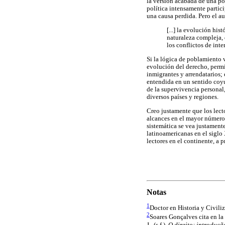
la versión acabada de una po
política intensamente partic
una causa perdida. Pero el a
[...] la evolución his
naturaleza compleja,
los conflictos de int
Si la lógica de poblamiento 
evolución del derecho, permi
inmigrantes y arrendatarios; 
entendida en un sentido coyu
de la supervivencia personal,
diversos países y regiones.
Creo justamente que los lect
alcances en el mayor número d
sistemática se vea justament
latinoamericanas en el siglo 
lectores en el continente, a
Notas
1
Doctor en Historia y Civili
2
Soares Gonçalves cita en la
J., (s.f.).
O direito: introdução