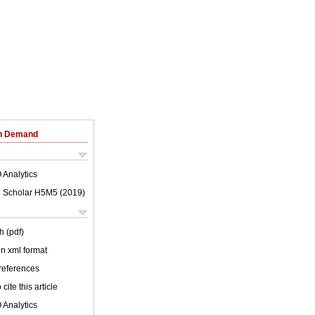
on Demand
 Analytics
 Scholar H5M5 (
2019
)
h (pdf)
 in xml format
 references
cite this article
 Analytics