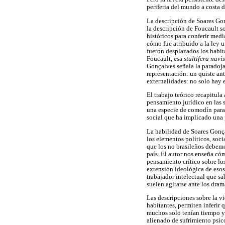
periferia del mundo a costa 
La descripción de Soares Gon
la descripción de Foucault s
históricos para conferir med
cómo fue atribuido a la ley u
fueron desplazados los habit
Foucault, esa
stultifera navi
Gonçalves señala la paradoja 
representación: un quiste an
externalidades: no solo hay 
El trabajo teórico recapitul
pensamiento jurídico en las s
una especie de comodín para e
social que ha implicado una p
La habilidad de Soares Gonça
los elementos políticos, soc
que los no brasileños debem
país. El autor nos enseña có
pensamiento crítico sobre l
extensión ideológica de esos
trabajador intelectual que sa
suelen agitarse ante los dram
Las descripciones sobre la v
habitantes, permiten inferir 
muchos solo tenían tiempo y 
alienado de sufrimiento psic