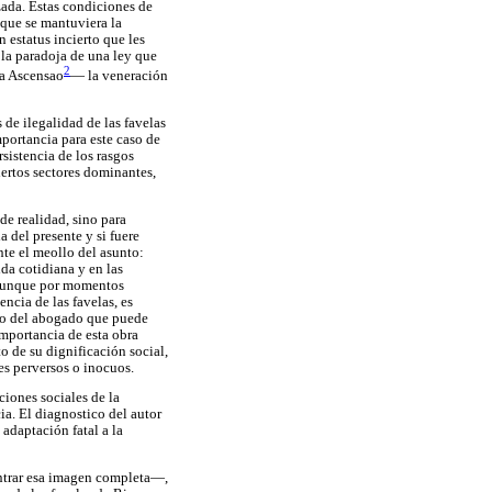
izada. Estas condiciones de
 que se mantuviera la
 estatus incierto que les
 la paradoja de una ley que
2
ra Ascensao
— la veneración
 de ilegalidad de las favelas
mportancia para este caso de
sistencia de los rasgos
iertos sectores dominantes,
de realidad, sino para
 del presente y si fuere
ente el meollo del asunto:
da cotidiana y en las
, aunque por momentos
ncia de las favelas, es
nio del abogado que puede
importancia de esta obra
to de su dignificación social,
s perversos o inocuos.
ciones sociales de la
ia. El diagnostico del autor
 adaptación fatal a la
contrar esa imagen completa—,