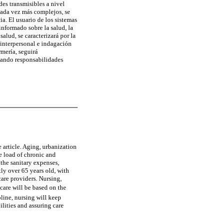
es transmisibles a nivel
cada vez más complejos, se
ia. El usuario de los sistemas
nformado sobre la salud, la
alud, se caracterizará por la
 interpersonal e indagación
mería, seguirá
llando responsabilidades
 article. Aging, urbanization
e load of chronic and
the sanitary expenses,
tly over 65 years old, with
are providers. Nursing,
 care will be based on the
pline, nursing will keep
lities and assuring care