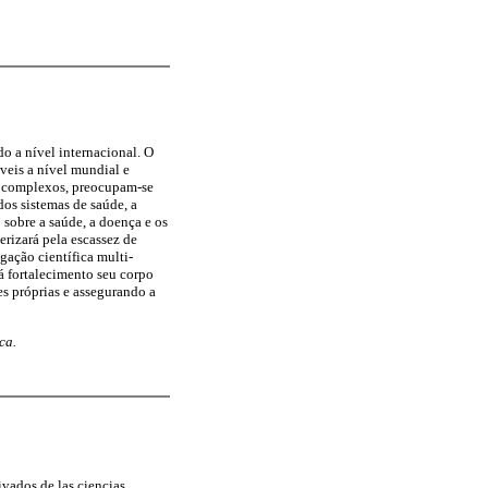
o a nível internacional. O
veis a nível mundial e
is complexos, preocupam-se
dos sistemas de saúde, a
sobre a saúde, a doença e os
erizará pela escassez de
gação científica multi-
 fortalecimento seu corpo
s próprias e assegurando a
ca.
ivados de las ciencias