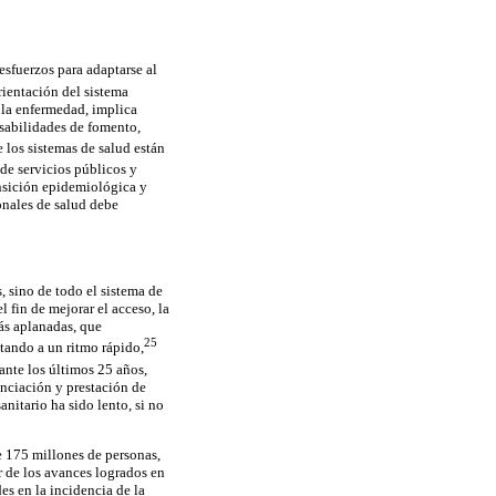
esfuerzos para adaptarse al
ientación del sistema
e la enfermedad, implica
nsabilidades de fomento,
los sistemas de salud están
a de servicios públicos y
ansición epidemiológica y
ionales de salud debe
s, sino de todo el sistema de
fin de mejorar el acceso, la
más aplanadas, que
25
tando a un ritmo rápido,
ante los últimos 25 años,
anciación y prestación de
nitario ha sido lento, si no
e 175 millones de personas,
r de los avances logrados en
es en la incidencia de la