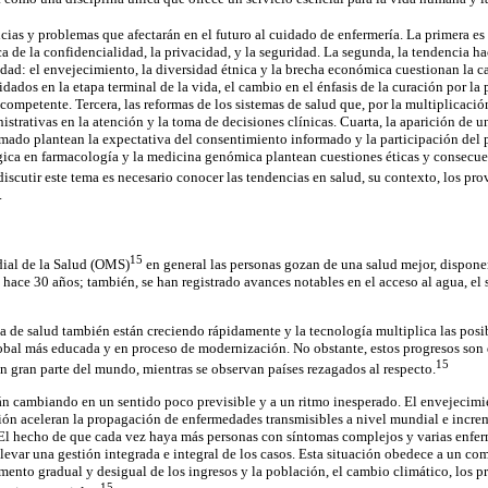
as y problemas que afectarán en el futuro al cuidado de enfermería. La primera es 
 de la confidencialidad, la privacidad, y la seguridad. La segunda, la tendencia ha
dad: el envejecimiento, la diversidad étnica y la brecha económica cuestionan la ca
idados en la etapa terminal de la vida, el cambio en el énfasis de la curación por 
 competente. Tercera, las reformas de los sistemas de salud que, por la multiplicació
strativas en la atención y la toma de decisiones clínicas. Cuarta, la aparición de u
ado plantean la expectativa del consentimiento informado y la participación del p
gica en farmacología y la medicina genómica plantean cuestiones éticas y consecuen
iscutir este tema es necesario conocer las tendencias en salud, su contexto, los pro
.
15
ial de la Salud (OMS)
en general las personas gozan de una salud mejor, dispone
ace 30 años; también, se han registrado avances notables en el acceso al agua, el
 de salud también están creciendo rápidamente y la tecnología multiplica las posib
obal más educada y en proceso de modernización. No obstante, estos progresos son 
15
en gran parte del mundo, mientras se observan países rezagados al respecto.
án cambiando en un sentido poco previsible y a un ritmo inesperado. El envejecimi
ión aceleran la propagación de enfermedades transmisibles a nivel mundial e increm
 El hecho de que cada vez haya más personas con síntomas complejos y varias enferm
 llevar una gestión integrada e integral de los casos. Esta situación obedece a un c
emento gradual y desigual de los ingresos y la población, el cambio climático, los 
15