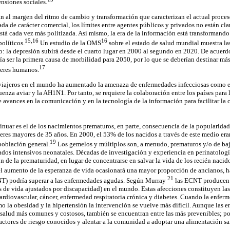
ensiones sociales.
án al margen del ritmo de cambio y transformación que caracterizan el actual proce
da de carácter comercial, los límites entre agentes públicos y privados no están cla
stá cada vez más politizada. Así mismo, la era de la información está transformando 
15,16
16
olíticos.
Un estudio de la OMS
sobre el estado de salud mundial muestra la
 la depresión subirá desde el cuarto lugar en 2000 al segundo en 2020. De acuerd
a ser la primera causa de morbilidad para 2050, por lo que se deberían destinar más
17
 seres humanos.
 viajeros en el mundo ha aumentado la amenaza de enfermedades infecciosas como e
enza aviar y la AH1N1. Por tanto, se requiere la colaboración entre los países para 
ge avances en la comunicación y en la tecnología de la información para facilitar la
uar es el de los nacimientos prematuros, en parte, consecuencia de la popularidad 
eres mayores de 35 años. En 2000, el 53% de los nacidos a través de este medio eran
19
 población general.
Los gemelos y múltiplos son, a menudo, prematuros y/o de bajo
ados intensivos neonatales. Décadas de investigación y experiencia en perinatolog
n de la prematuridad, en lugar de concentrarse en salvar la vida de los recién naci
el aumento de la esperanza de vida ocasionará una mayor proporción de ancianos, 
21
NT) podría superar a las enfermedades agudas. Según Murray
las ECNT producen e
de vida ajustados por discapacidad) en el mundo. Estas afecciones constituyen las
rdiovascular, cáncer, enfermedad respiratoria crónica y diabetes. Cuando la enfer
 la obesidad y la hipertensión la intervención se vuelve más difícil. Aunque las 
salud más comunes y costosos, también se encuentran entre las más prevenibles; por
factores de riesgo conocidos y alentar a la comunidad a adoptar una alimentación sa