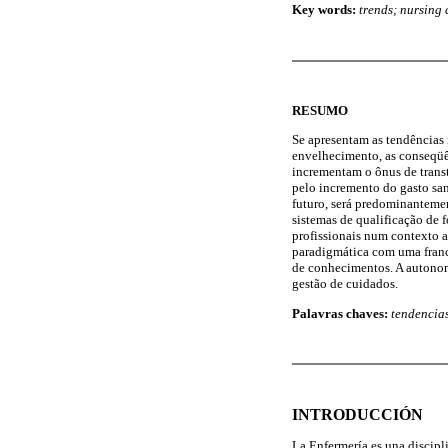
Key words:
trends; nursing 
RESUMO
Se apresentam as tendências
envelhecimento, as conseqüê
incrementam o ônus de trans
pelo incremento do gasto sani
futuro, será predominantemen
sistemas de qualificação de 
profissionais num contexto a
paradigmática com uma franc
de conhecimentos. A autonom
gestão de cuidados.
Palavras chaves:
tendencias
INTRODUCCIÓN
La Enfermería es una discipli