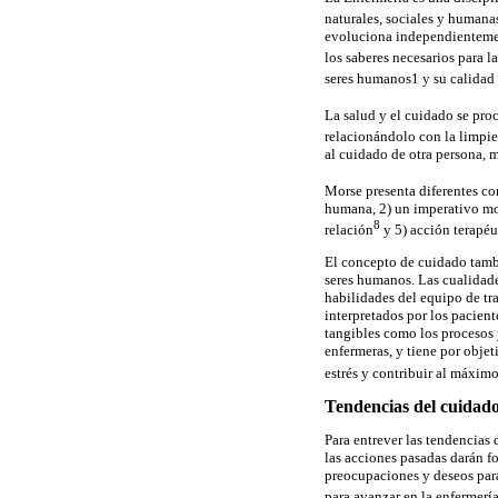
naturales, sociales y humana
evoluciona independientement
los saberes necesarios para la
seres humanos1 y su calidad 
La salud y el cuidado se pro
relacionándolo con la limpie
al cuidado de otra persona, 
Morse presenta diferentes c
humana, 2) un imperativo mor
8
relación
y 5) acción terapéu
El concepto de cuidado tambi
seres humanos. Las cualidades
habilidades del equipo de tr
interpretados por los pacien
tangibles como los procesos 
enfermeras, y tiene por objet
estrés y contribuir al máximo
Tendencias del cuidad
Para entrever las tendencias 
las acciones pasadas darán fo
preocupaciones y deseos para
para avanzar en la enfermerí