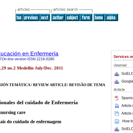
ducación en Enfermería
Services 
7
On-line version
ISSN
2216-0280
Journal
l.29 no.2 Medellín July/Dec. 2011
SciELO
Google
SIÓN TEMÁTICA / REVIEW ARTICLE/ REVISÃO DE TEMA
Article
Spanis
ionales del cuidado de Enfermería
Article
 nursing care
Article
How to 
nais do cuidado de enfermagem
SciELO