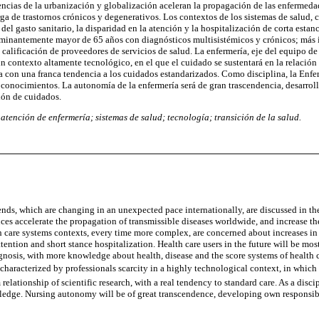
ncias de la urbanización y globalización aceleran la propagación de las enfermedad
ga de trastornos crónicos y degenerativos. Los contextos de los sistemas de salud, 
el gasto sanitario, la disparidad en la atención y la hospitalización de corta estanc
dominantemente mayor de 65 años con diagnósticos multisistémicos y crónicos; más i
calificación de proveedores de servicios de salud. La enfermería, eje del equipo de s
un contexto altamente tecnológico, en el que el cuidado se sustentará en la relación
a con una franca tendencia a los cuidados estandarizados. Como disciplina, la Enfer
 conocimientos. La autonomía de la enfermería será de gran trascendencia, desarro
ión de cuidados.
 atención de enfermería; sistemas de salud; tecnología; transición de la salud.
ends, which are changing in an unexpected pace internationally, are discussed in the
es accelerate the propagation of transmissible diseases worldwide, and increase th
h care systems contexts, every time more complex, are concerned about increases in 
ttention and short stance hospitalization. Health care users in the future will be mos
nosis, with more knowledge about health, disease and the score systems of health c
 characterized by professionals scarcity in a highly technological context, in which
relationship of scientific research, with a real tendency to standard care. As a disci
edge. Nursing autonomy will be of great transcendence, developing own responsibi