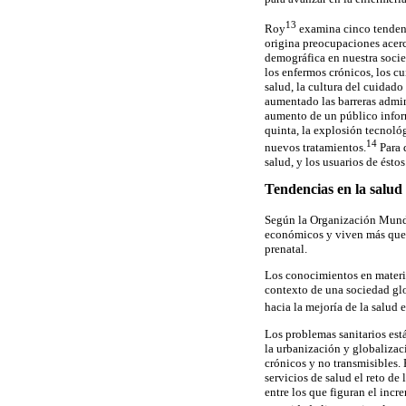
13
Roy
examina cinco tendenci
origina preocupaciones acerca
demográfica en nuestra socie
los enfermos crónicos, los cu
salud, la cultura del cuidado
aumentado las barreras admini
aumento de un público inform
quinta, la explosión tecnoló
14
nuevos tratamientos.
Para d
salud, y los usuarios de éstos
Tendencias en la salud
Según la Organización Mund
económicos y viven más que h
prenatal.
Los conocimientos en materia
contexto de una sociedad gl
hacia la mejoría de la salud 
Los problemas sanitarios est
la urbanización y globalizac
crónicos y no transmisibles.
servicios de salud el reto de
entre los que figuran el incr