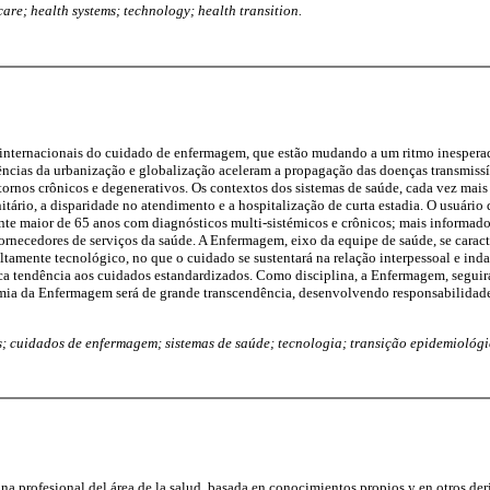
care; health systems; technology; health transition.
 internacionais do cuidado de enfermagem, que estão mudando a um ritmo inesperad
ncias da urbanização e globalização aceleram a propagação das doenças transmissí
tornos crônicos e degenerativos. Os contextos dos sistemas de saúde, cada vez ma
tário, a disparidade no atendimento e a hospitalização de curta estadia. O usuário 
te maior de 65 anos com diagnósticos multi-sistémicos e crônicos; mais informado 
fornecedores de serviços da saúde. A Enfermagem, eixo da equipe de saúde, se caract
ltamente tecnológico, no que o cuidado se sustentará na relação interpessoal e inda
a tendência aos cuidados estandardizados. Como disciplina, a Enfermagem, seguirá
ia da Enfermagem será de grande transcendência, desenvolvendo responsabilidade
; cuidados de enfermagem; sistemas de saúde; tecnologia; transição epidemiológi
na profesional del área de la salud, basada en conocimientos propios y en otros der