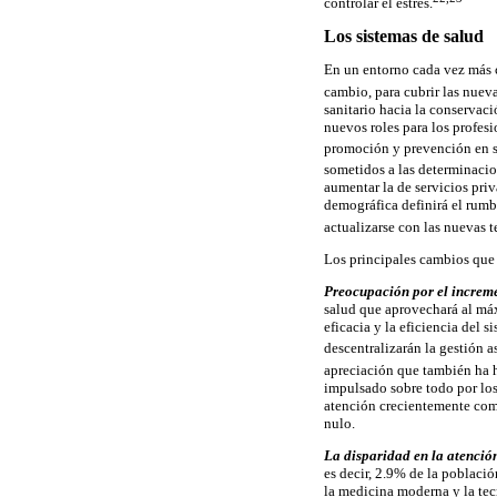
controlar el estrés.
Los sistemas de salud
En un entorno cada vez más c
cambio, para cubrir las nuev
sanitario hacia la conservaci
nuevos roles para los profes
promoción y prevención en sa
sometidos a las determinacion
aumentar la de servicios pri
demográfica definirá el rumbo
actualizarse con las nuevas 
Los principales cambios que 
Preocupación por el increme
salud que aprovechará al máx
eficacia y la eficiencia del 
descentralizarán la gestión a
apreciación que también ha
impulsado sobre todo por los
atención crecientemente comp
nulo.
La disparidad en la atenció
es decir, 2.9% de la poblaci
la medicina moderna y la tecn