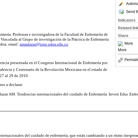
Automat
Send th
Indicators
Related lin
mería. Profesora e investigadora de la Facultad de Enfermería de
Share
 Vinculada al Grupo de investigación de la Práctica de Enfermería
More
mbia. email:
amsalazar@tone.udea.edu.co
.
More
Permali
ncia presentada en el Congreso Internacional de Enfermería por
ndencia y Centenario de la Revolución Mexicana en el estado de
27 al 29 de 2010.
no a declarar.
lazar AM. Tendencias internacionales del cuidado de Enfermería. Invest Educ Enfer
internacionales del cuidado de enfermería, que están cambiando a un ritmo inesperad