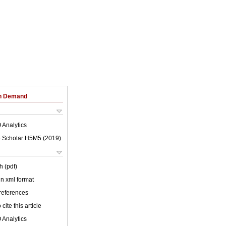
on Demand
 Analytics
 Scholar H5M5 (
2019
)
h (pdf)
 in xml format
 references
cite this article
 Analytics