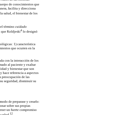
 cuerpo de conocimientos que
era, facilita y direcciona
a salud, el bienestar de los
 el término
cuidado
4
s que Koldjeski
lo designó
lógicas: 1) característica
mientos que ocurren en la
da con la interacción de los
rmado al paciente y exaltar
lidad y bienestar que son
y hace referencia a aspectos
s preocupación de las
 su seguridad, disminuir su
 modo de preparase y crearlo:
ionar sobre sus propias
 tener un fuerte compromiso
12
a salud.