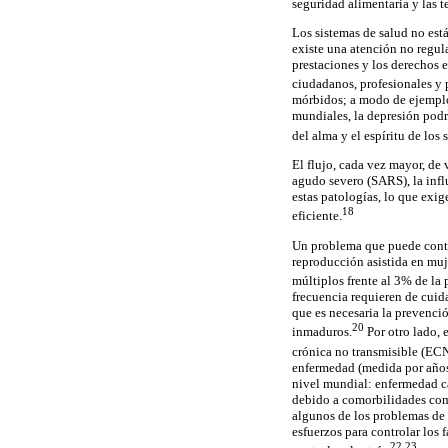
seguridad alimentaria y las t
Los sistemas de salud no est
existe una atención no regula
prestaciones y los derechos e
ciudadanos, profesionales y p
mórbidos; a modo de ejemplo:
mundiales, la depresión podrí
del alma y el espíritu de los
El flujo, cada vez mayor, de
agudo severo (SARS), la influ
estas patologías, lo que exi
18
eficiente.
Un problema que puede contin
reproducción asistida en muj
múltiplos frente al 3% de la
frecuencia requieren de cuid
que es necesaria la prevenció
20
inmaduros.
Por otro lado, 
crónica no transmisible (EC
enfermedad (medida por años 
nivel mundial: enfermedad ca
debido a comorbilidades como
algunos de los problemas de 
esfuerzos para controlar los 
22,23