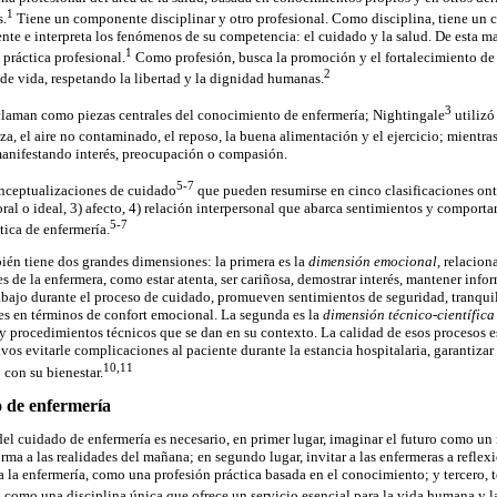
1
s.
Tiene un componente disciplinar y otro profesional. Como disciplina, tiene un
e e interpreta los fenómenos de su competencia: el cuidado y la salud. De esta man
1
 práctica profesional.
Como profesión, busca la promoción y el fortalecimiento de l
2
de vida, respetando la libertad y la dignidad humanas.
3
claman como piezas centrales del conocimiento de enfermería; Nightingale
utilizó
za, el aire no contaminado, el reposo, la buena alimentación y el ejercicio; mientra
manifestando interés, preocupación o compasión.
5-7
onceptualizaciones de cuidado
que pueden resumirse en cinco clasificaciones onto
al o ideal, 3) afecto, 4) relación interpersonal que abarca sentimientos y comporta
5-7
tica de enfermería.
én tiene dos grandes dimensiones: la primera es la
dimensión emocional,
relaciona
 de la enfermera, como estar atenta, ser cariñosa, demostrar interés, mantener info
abajo durante el proceso de cuidado, promueven sentimientos de seguridad, tranqui
tes en términos de confort emocional. La segunda es la
dimensión técnico-científica
y procedimientos técnicos que se dan en su contexto. La calidad de esos procesos e
ivos evitarle complicaciones al paciente durante la estancia hospitalaria, garantizar
10,11
 con su bienestar.
o de enfermería
del cuidado de enfermería es necesario, en primer lugar, imaginar el futuro como un
rma a las realidades del mañana; en segundo lugar, invitar a las enfermeras a reflex
 la enfermería, como una profesión práctica basada en el conocimiento; y tercero,
a como una disciplina única que ofrece un servicio esencial para la vida humana y l