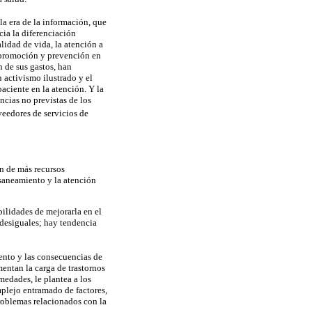
la era de la información, que
cia la diferenciación
lidad de vida, la atención a
la promoción y prevención en
n de sus gastos, han
n activismo ilustrado y el
aciente en la atención. Y la
cias no previstas de los
veedores de servicios de
n de más recursos
 saneamiento y la atención
ilidades de mejorarla en el
desiguales; hay tendencia
ento y las consecuencias de
entan la carga de trastornos
edades, le plantea a los
omplejo entramado de factores,
problemas relacionados con la