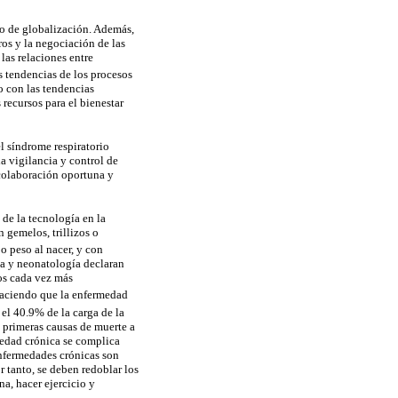
so de globalización. Además,
ros y la negociación de las
las relaciones entre
s tendencias de los procesos
o con las tendencias
 recursos para el bienestar
l síndrome respiratorio
la vigilancia y control de
 colaboración oportuna y
de la tecnología en la
 gemelos, trillizos o
 peso al nacer, y con
ía y neonatología declaran
dos cada vez más
haciendo que la enfermedad
l 40.9% de la carga de la
 primeras causas de muerte a
medad crónica se complica
enfermedades crónicas son
 tanto, se deben redoblar los
na, hacer ejercicio y