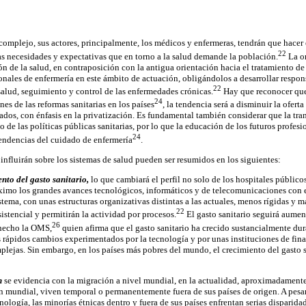
omplejo, sus actores, principalmente, los médicos y enfermeras, tendrán que hacer 
22
as necesidades y expectativas que en torno a la salud demande la población.
La or
ón de la salud, en contraposición con la antigua orientación hacia el tratamiento d
ionales de enfermería en este ámbito de actuación, obligándolos a desarrollar respo
22
lud, seguimiento y control de las enfermedades crónicas.
Hay que reconocer que 
24
es de las reformas sanitarias en los países
, la tendencia será a disminuir la ofert
vados, con énfasis en la privatización. Es fundamental también considerar que la tr
 de las políticas públicas sanitarias, por lo que la educación de los futuros profes
24
tendencias del cuidado de enfermería
.
influirán sobre los sistemas de salud pueden ser resumidos en los siguientes:
nto del gasto sanitario,
lo que cambiará el perfil no solo de los hospitales público
imo los grandes avances tecnológicos, informáticos y de telecomunicaciones con el 
sistema, con unas estructuras organizativas distintas a las actuales, menos rígidas y 
22
sistencial y permitirán la actividad por procesos.
El gasto sanitario seguirá aumen
26
 hecho la OMS,
quien afirma que el gasto sanitario ha crecido sustancialmente dur
 rápidos cambios experimentados por la tecnología y por unas instituciones de fin
lejas. Sin embargo, en los países más pobres del mundo, el crecimiento del gasto sa
n
se evidencia con la migración a nivel mundial, en la actualidad, aproximadament
ón mundial, viven temporal o permanentemente fuera de sus países de origen. A pesa
ología, las minorías étnicas dentro y fuera de sus países enfrentan serias disparidad