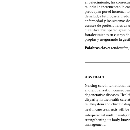
envejecimiento, las consecue
mundial e incrementan la car
preocupan por el incremento d
de salud, a futuro, será pre
enfermedad y los sistemas de 
escasez de profesionales en 
científica multiparadigmátic
fortalecimiento su cuerpo de
propias y asegurando la gest
Palabras clave:
tendencias;
ABSTRACT
Nursing care international tr
and globalization consequenc
degenerative diseases. Healt
disparity in the health care a
multisystem and chronic diag
health care team axis will be
interpersonal multi paradigm 
strengthening its body knowl
management.