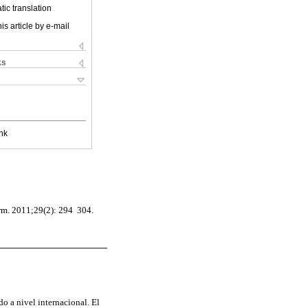
ic translation
is article by e-mail
ks
nk
m. 2011;29(2): 294  304.
o a nivel internacional. El