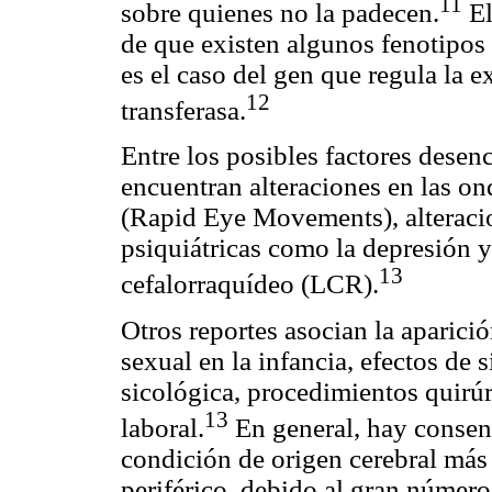
11
sobre quienes no la padecen.
El
de que existen algunos fenotipos
es el caso del gen que regula la e
12
transferasa.
Entre los posibles factores desen
encuentran alteraciones en las o
(Rapid Eye Movements), alteracio
psiquiátricas como la depresión y
13
cefalorraquídeo (LCR).
Otros reportes asocian la aparici
sexual en la infancia, efectos de 
sicológica, procedimientos quirú
13
laboral.
En general, hay consens
condición de origen cerebral más
periférico, debido al gran númer