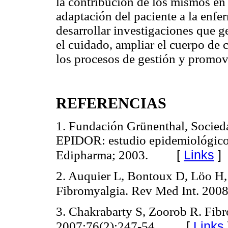
la contribución de los mismos en 
adaptación del paciente a la enfer
desarrollar investigaciones que g
el cuidado, ampliar el cuerpo de 
los procesos de gestión y promove
REFERENCIAS
1. Fundación Grünenthal, Socied
EPIDOR: estudio epidemiológico 
[
Links
]
Edipharma; 2003.
2. Auquier L, Bontoux D, Löo H, 
Fibromyalgia. Rev Med Int. 2008
3. Chakrabarty S, Zoorob R. Fib
[
Links
2007;76(2):247-54.