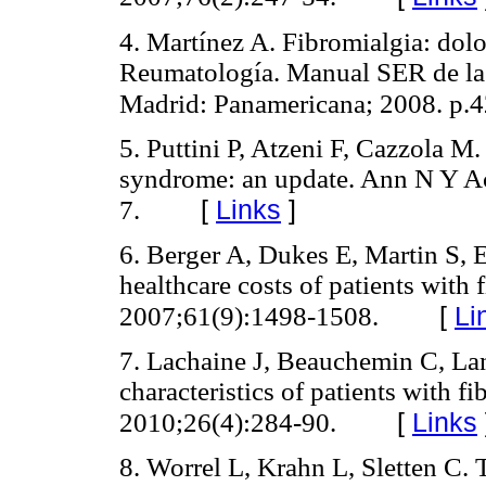
4. Martínez A. Fibromialgia: dol
Reumatología. Manual SER de las
Madrid: Panamericana; 2008. p.4
5. Puttini P, Atzeni F, Cazzola M
syndrome: an update. Ann N Y A
[
Links
]
7.
6. Berger A, Dukes E, Martin S, E
healthcare costs of patients with 
[
Li
2007;61(9):1498-1508.
7. Lachaine J, Beauchemin C, La
characteristics of patients with 
[
Links
2010;26(4):284-90.
8. Worrel L, Krahn L, Sletten C. 