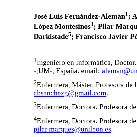
1
José Luis Fernández-Alemán
; 
3
López Montesinos
; Pilar Marq
5
Darkistade
; Francisco Javier P
1
Ingeniero en Informática, Doctor.
-;UM-, España. email:
aleman@um
2
Enfermera, Máster. Profesora de 
absanchezg@gmail.com
.
3
Enfermera, Doctora. Profesora d
4
Enfermera, Doctora. Profesora de
pilar.marques@unileon.es
.