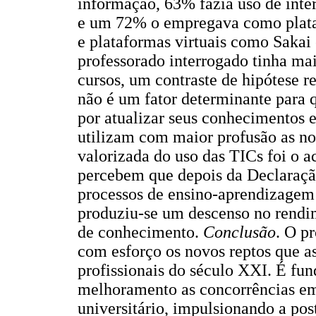
informação, 63% fazia uso de int
e um 72% o empregava como plata
e plataformas virtuais como Saka
professorado interrogado tinha ma
cursos, um contraste de hipótese 
não é um fator determinante para q
por atualizar seus conhecimentos 
utilizam com maior profusão as no
valorizada do uso das TICs foi o a
percebem que depois da Declaraçã
processos de ensino-aprendizagem
produziu-se um descenso no rendim
de conhecimento.
Conclusão
. O p
com esforço os novos reptos que a
profissionais do século XXI. É fu
melhoramento as concorrências em
universitário, impulsionando a po