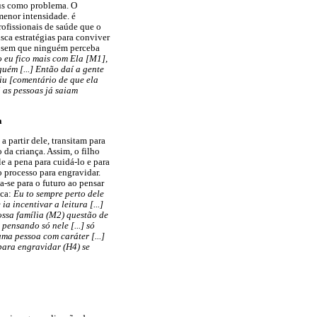
írus como problema. O
menor intensidade. é
rofissionais de saúde que o
sca estratégias para conviver
o, sem que ninguém perceba
o eu fico mais com Ela [M1],
uém [...] Então daí a gente
aiu [comentário de que ela
 as pessoas já saiam
a
a partir dele, transitam para
 da criança. Assim, o filho
e a pena para cuidá-lo e para
o processo para engravidar.
-se para o futuro ao pensar
ica:
Eu to sempre perto dele
a incentivar a leitura [...]
nossa família (M2) questão de
 pensando só nele [...] só
uma pessoa com caráter [...]
para engravidar (H4) se