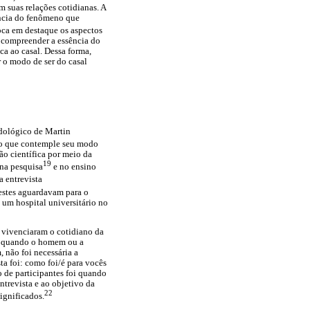
 suas relações cotidianas. A
ência do fenômeno que
ca em destaque os aspectos
, compreender a essência do
ca ao casal. Dessa forma,
 o modo de ser do casal
odológico de Martin
o que contemple seu modo
ão científica por meio da
19
 na pesquisa
e no ensino
 entrevista
 estes aguardavam para o
 um hospital universitário no
ue vivenciaram o cotidiano da
am: quando o homem ou a
 não foi necessária a
ta foi: como foi/é para vocês
o de participantes foi quando
trevista e ao objetivo da
22
ignificados.