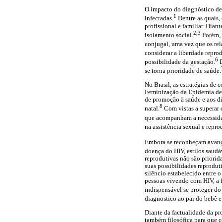
O impacto do diagnóstico de 
1
infectadas.
Dentre as quais, 
profissional e familiar. Dian
2,3
isolamento social.
Porém, 
conjugal, uma vez que os rel
considerar a liberdade repro
6
possibilidade da gestação.
D
se torna prioridade de saúde.
No Brasil, as estratégias de
Feminização da Epidemia de 
de promoção à saúde e aos di
8
natal.
Com vistas a superar o
que acompanham a necessidad
na assistência sexual e repr
Embora se reconheçam avanço
doença do HIV, estilos saudá
reprodutivas não são priorid
suas possibilidades reprodut
silêncio estabelecido entre o
pessoas vivendo com HIV, a f
indispensável se proteger do
diagnostico ao pai do bebê e 
Diante da factualidade da pr
também filosófica para que c