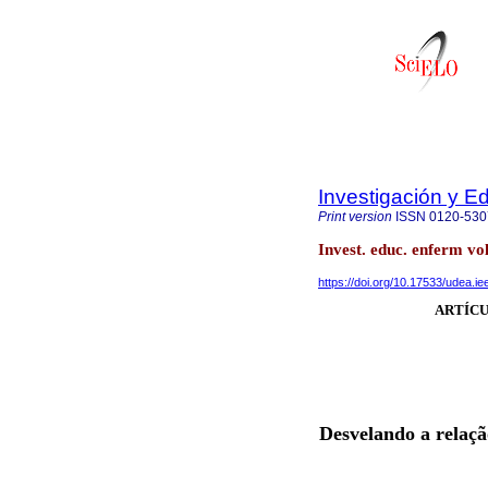
Investigación y E
Print version
ISSN
0120-530
Invest. educ. enferm vo
https://doi.org/10.17533/udea.i
ARTÍCU
Desvelando a relaçã