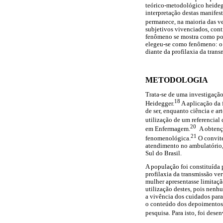
teórico-metodológico heidegg
interpretação destas manifes
permanece, na maioria das ve
subjetivos vivenciados, cont
fenômeno se mostra como poss
elegeu-se como fenômeno: o v
diante da profilaxia da trans
METODOLOGIA
Trata-se de uma investigação
18
Heidegger.
A aplicação da
de ser, enquanto ciência e ar
utilização de um referencial
20
em Enfermagem.
A obtençã
21
fenomenológica.
O convite
atendimento no ambulatório, 
Sul do Brasil.
A população foi constituída p
profilaxia da transmissão ve
mulher apresentasse limitaçã
utilização destes, pois nenhu
a vivência dos cuidados para
o conteúdo dos depoimentos 
pesquisa. Para isto, foi dese