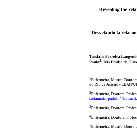
Revealing the rela
Desvelando la relación
Tassiane Ferreira Langend
3
Paula
; Ivis Emília de Oli
1
Enfermeira, Mestre. Doutor
do Rio de Janeiro - EEAN/UFR
2
Enfermeira, Doutora. Profes
stelamaris_padoin@hotmai
3
Enfermeira, Doutora. Profes
4
Enfermeira, Doutora. Profes
5
Enfermeira, Mestre. Doutor