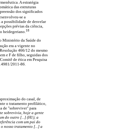
menêutica. A estratégia
omática das estruturas
ompreensão dos significados
desenvolveu-se a
 a possibilidade de desvelar
cepções prévias da ciência,
18
co heidegeriano.
o Ministério da Saúde do
ução era a vigente no
al Resolução 466/12 do mesmo
em e F de filho, seguidas dos
 Comitê de ética em Pesquisa
014981/2011-86.
 aproximação do casal, de
te o tratamento profilático,
a de "sobreviver" para
nte sobrevivia, hoje a gente
m do outro [...] (H1); a
referência com um pai do
 o nosso tratamento [...] a