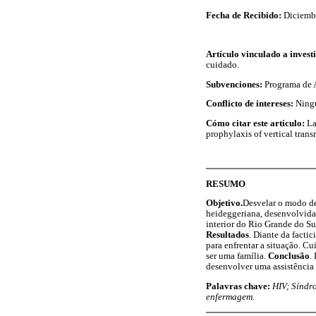
Fecha de Recibido:
Diciemb
Artículo vinculado a invest
cuidado.
Subvenciones:
Programa de A
Conflicto de intereses:
Ning
Cómo citar este artículo:
La
prophylaxis of vertical tran
RESUMO
Objetivo.
Desvelar o modo de 
heideggeriana, desenvolvida
interior do Rio Grande do Sul
Resultados
. Diante da facti
para enfrentar a situação. C
ser uma família.
Conclusão
.
desenvolver uma assistência 
Palavras chave:
HIV; Síndr
enfermagem.