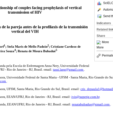
SciELO
tionship of couples facing prophylaxis of vertical
Automat
transmission of HIV
Send th
Indicators
 de la pareja antes de la profilaxis de la transmisión
Related lin
vertical del VIH
Share
More
1
2
orf
; Stela Maris de Mello Padoin
; Cristiane Cardoso de
More
4
5
veira Souza
; Renata de Moura Bubadué
Permali
anda pela Escola de Enfermagem Anna Nery, Universidade Federal
J - Rio de Janeiro - RJ, Brasil. email:
tassi.lang@gmail.com
.
sora, Universidade Federal de Santa Maria - UFSM - Santa Maria, Rio Grande do Sul,
l.com
.
sora, UFSM, Santa Maria, Rio Grande do Sul, Brasil. email:
cris_depaula1@hotmai
sora, EEAN/UFRJ, Rio de Janeiro - RJ, Brasil. email:
ivis@superig.com.br
.
anda, EEAN/UFRJ, Rio de Janeiro - RJ, Brasil. email:
renatabubadue@gmail.com
.