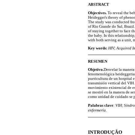
ABSTRACT
Objectives.
To reveal the be
Heidegger's theory of phenom
The study was conducted from
of Rio Grande do Sul, Brazil.
of staying together to face t
the baby. In this relationshi
with both serving as a unit, 
Key words:
HIV; Acquired Im
RESUMEN
Objetivo.
Desvelar la manera 
fenomenológica heideggeriana
puericultura de un hospital e
transmisión vertical del VIH
movimiento existencial de est
se mostró en la manera de ser
como unidad de cuidado se pa
Palabras clave
:
VIH; Síndro
enfermería.
INTRODUÇÃO