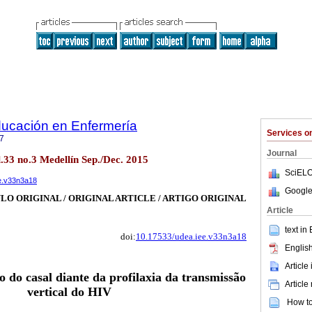
ducación en Enfermería
Services 
7
Journal
l.33 no.3 Medellín Sep./Dec. 2015
SciELO
ee.v33n3a18
Google
LO ORIGINAL / ORIGINAL ARTICLE / ARTIGO ORIGINAL
Article
text in
doi:
10.17533/udea.iee.v33n3a18
English
Article
o do casal diante da profilaxia da transmissão
Article
vertical do HIV
How to 