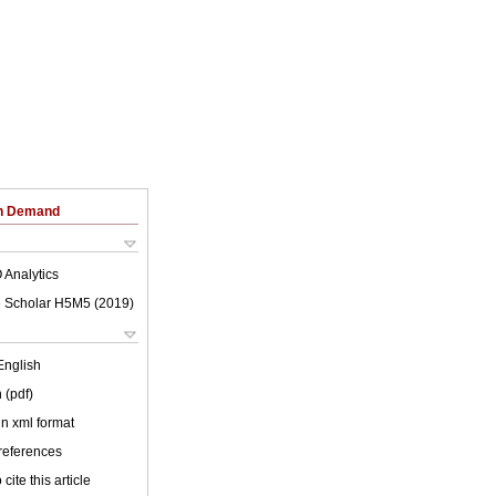
on Demand
 Analytics
 Scholar H5M5 (
2019
)
English
 (pdf)
 in xml format
 references
cite this article