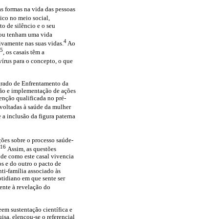
as formas na vida das pessoas
tico no meio social,
to de silêncio e o seu
 ou tenham uma vida
4
ivamente nas suas vidas.
Ao
5
, os casais têm a
 vírus para o concepto, o que
egrado de Enfrentamento da
ão e implementação de ações
tenção qualificada no pré-
 voltadas à saúde da mulher
a inclusão da figura paterna
ões sobre o processo saúde-
-16
Assim, as questões
 de como este casal vivencia
os e do outro o pacto de
nti-família associado às
otidiano em que sente ser
mente à revelação do
eem sustentação científica e
sa, elencou-se o referencial