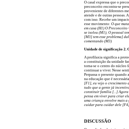
O casal expressa que o preco
preconceito encontra-se pres
proveniente de diferentes mei
atende e de outras pessoas. 
com isso. Recebe um impacto
esse movimento:
O que mata 
em casa (H1) O Preconceito v
se isolou (M1); O pessoal te
[M3] tem esse problema] dali
comentando (M3)
Unidade de significação 2. 
A profilaxia significa a prot
a constituição da unidade fam
torna-se o centro do núcleo 
continuar a viver. Nesse sent
Perpassa o presente quando a
na educação que é necessária
[F1], eu vejo o crescimento 
tudo que a gente já incentiva
constituir família [...] Agor
pensa em viver para criar ele
uma criança envolve mais a g
cuidar para cuidar dele [F4
DISCUSSÃO