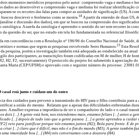
m dois momentos metódicos propostos pelo autor: compreensão vaga e mediana e her
os dados ao desenvolver a compreensão vaga e mediana foi realizar identificação cr
gruparam-se os recortes das falas para compor as unidades de significação (US). A c
18
es buscou descrever o fenômeno como se mostra.
A partir da emersão de duas US, 
análise e discussão dos dados), em que se buscou na compreensão dos significados
o ontológica. A tarefa da ontologia é apreender o sentido do ser sem recorrer às con
o da questão do ser, que no estudo em tela foi fundamentada no referencial filosófi
ida em concordância com a Resolução nº 196/96 do Conselho Nacional de Saúde, d
23
 diretrizes e normas que regem as pesquisas envolvendo Seres Humanos.
Esta Resol
da pesquisa, porém a investigação também está adequada ao estabelecido na atu
igilo dos participantes, as transcrições foram codificadas em M de mulher, H de hom
M2, H2, F2; sucessivamente). O protocolo do projeto foi submetido à apreciação do
 Santa Maria (CEP/UFSM) e aprovado com o seguinte número do processo: 23081.
O casal está junto e cuidam um do outro
cia dos cuidados para prevenir a transmissão do HIV para o filho contribuiu para a
ustificar a união do mesmo. Relatam que a apesar das dificuldades enfrentadas duran
tro. A mulher expressa a importância de ter o companheiro do lado e o casal transit
os dois [...] A gente está bem, nos entendemos mais, estamos felizes [...] antes a ge
cado [...] depois de tudo isso que a gente passou [...] a gente aprendeu a cuidar u
F2] veio para justificar porque nós estamos juntos (H2); Bola para frente. E de p
 criar [...] claro que é difícil, mas não é o fim do mundo (M3); A gente também faz
om uma
imunidade boa [...] (M4) nós conversamos com a doutora (H4).