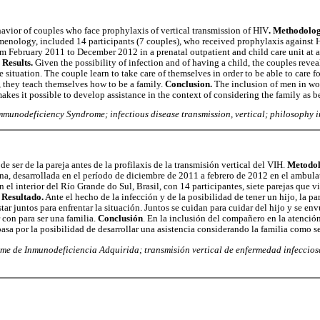
havior of couples who face prophylaxis of vertical transmission of HIV
. Methodolo
enology, included 14 participants (7 couples), who received prophylaxis against H
 February 2011 to December 2012 in a prenatal outpatient and child care unit at a 
Results.
Given the possibility of infection and of having a child, the couples reve
he situation. The couple learn to take care of themselves in order to be able to care
p, they teach themselves how to be a family.
Conclusion.
The inclusion of men in wo
makes it possible to develop assistance in the context of considering the family as be
munodeficiency Syndrome; infectious disease transmission, vertical; philosophy i
de ser de la pareja antes de la profilaxis de la transmisión vertical del VIH.
Metodol
, desarrollada en el período de diciembre de 2011 a febrero de 2012 en el ambulat
n el interior del Río Grande do Sul, Brasil, con 14 participantes, siete parejas que vi
.
Resultado.
Ante el hecho de la infección y de la posibilidad de tener un hijo, la pa
ar juntos para enfrentar la situación. Juntos se cuidan para cuidar del hijo y se env
 con para ser una familia.
Conclusión
. En la inclusión del compañero en la atención
sa por la posibilidad de desarrollar una asistencia considerando la familia como se
me de Inmunodeficiencia Adquirida; transmisión vertical de enfermedad infecciosa