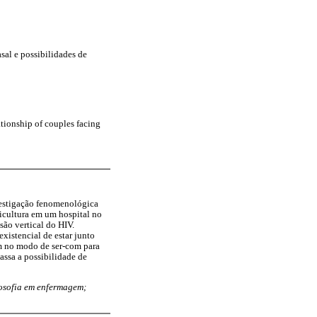
sal e possibilidades de
ionship of couples facing
estigação fenomenológica
icultura em um hospital no
são vertical do HIV.
existencial de estar junto
am no modo de ser-com para
assa a possibilidade de
losofia em enfermagem;