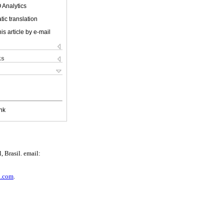
 Analytics
ic translation
is article by e-mail
ks
nk
 Brasil. email:
l.com
.