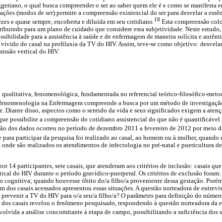
eriano, o qual busca compreender o ser ao saber quem ele é e como se manifesta em
tações (modos de ser) permite a compreensão existencial do ser para desvelar a ess
18
zes e quase sempre, encoberta e diluída em seu cotidiano.
Esta compreensão colo
ribuindo para um plano de cuidado que considere esta subjetividade. Neste estudo
ibilidade para a assistência à saúde e de enfermagem de maneira solícita e autênti
ivido do casal na profilaxia da TV do HIV. Assim, teve-se como objetivo: desvelar
missão vertical do HIV.
 qualitativa, fenomenológica, fundamentada no referencial teórico-filosófico-met
 fenomenologia na Enfermagem compreende a busca por um método de investigaçã
te. Diante disso, aspectos como o sentido da vida e seus significados exigem a atenç
 que possibilite a compreensão do cotidiano assistencial do que não é quantificável
o dos dados ocorreu no período de dezembro 2011 a fevereiro de 2012 por meio da
 para participar da pesquisa foi realizado ao casal, ao homem ou à mulher, quando
onde são realizados os atendimentos de infectologia no pré-natal e puericultura de
or 14 participantes, sete casais, que atenderam aos critérios de inclusão: casais q
rtical do HIV durante o período gravídico-puerperal. Os critérios de exclusão for
o cognitiva; quando houvesse óbito do/a filho/a proveniente dessa gestação. Porém,
m dos casais acessados apresentou essas situações. A questão norteadora de entrevis
 prevenir a TV do HIV para o/a seu/a filho/a? O parâmetro para definição do númer
dos casais revelou o fenômeno pesquisado, respondendo à questão norteadora da en
nvolvida a análise concomitante à etapa de campo, possibilitando a suficiência dos s