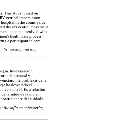
gy.
This study, based on
IV vertical transmission.
hospital in the countryside
aled the existential movement
 for and become involved with
men's health care process,
ing a participant in care.
n the nursing; nursing.
ogía
. Investigación
orio de prenatal y
venciaron la profilaxis de la
reja ha desvelado el
uelven con él. Esta relación
 de la salud de la mujer
r participante del cuidado.
; filosofía en enfermería;