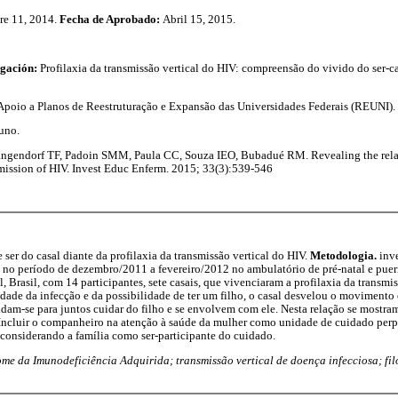
re 11, 2014.
Fecha de Aprobado:
Abril 15, 2015.
igación:
Profilaxia da transmissão vertical do HIV: compreensão do vivido do ser-ca
poio a Planos de Reestruturação e Expansão das Universidades Federais (REUNI).
uno.
ngendorf TF, Padoin SMM, Paula CC, Souza IEO, Bubadué RM. Revealing the relat
smission of HIV. Invest Educ Enferm. 2015; 33(3):539-546
ser do casal diante da profilaxia da transmissão vertical do HIV.
Metodologia.
inv
 no período de dezembro/2011 a fevereiro/2012 no ambulatório de pré-natal e puer
, Brasil, com 14 participantes, sete casais, que vivenciaram a profilaxia da transmis
cidade da infecção e da possibilidade de ter um filho, o casal desvelou o movimento 
uidam-se para juntos cuidar do filho e se envolvem com ele. Nesta relação se mostr
 Incluir o companheiro na atenção à saúde da mulher como unidade de cuidado perp
considerando a família como ser-participante do cuidado.
ome da Imunodeficiência Adquirida; transmissão vertical de doença infecciosa; fi