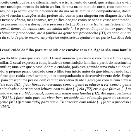
nceito contribui para o silenciamento e o isolamento do casal, que resignifica o v
ente nos depoimentos do início ao fim, de uma maneira ou de outra, com maior ou 
os, pois já sofreu e sofre preconceito da sua ou da família do companheiro/a, dos p
Após vivenciar situações assim prefere não contar para ninguém seu diagnóstico e bu
 nessa vivência, mas absorve, resignifica e segue como se nada tivesse acontecid
as pessoas não é a doença, é o preconceito [...] Mas eu me fechei, me fechei! Entã
em de dentro da minha casa, da minha mãe [...] a gente não quer contar para ning
m bastante preconceito, até a família da gente tem preconceito (H3) eu acho que s
 da sala de parto mesmo, as próprias enfermeiras ajudaram no parto [...] Mas dali
O casal cuida do filho para ter saúde e se envolve com ele. Agora são uma famíli
eção do filho para que viva bem. O casal anuncia que cuida e vive para o filho e que, 
iliar. O casal expressa a completude da constituição familiar a partir do nascimento
familiar, uma vez que o casal dobra o cuidado, pois está gerando uma vida e tudo val
ido, o preparo para o cuidado com o filho tem início antes da gravidez, quando faz 
firma que cuida e está sempre junto acompanhando o desenvolvimento dele. Projeta
 para crescer uma pessoa com caráter, incentiva desde a gestação com leitura e mús
dele todo (H1); ficar horas conversando como a gente ia educar a F2, como a gente i
 ela desde a barriga com leitura, com música [...] ela [F2] era o que faltava [...] 
a não é só eu e a M2, o casal, agora nos somos uma família (H2). Até agora, estamos
 [F3] [...] fazer tudo para ele viver bem, ter saúde, dar educação para ele crescer 
ente (M3) [fizeram tudo] para que o F4 nascesse com saúde [...] fazer o processo 
] (M4).