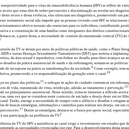
soropositividade para o vírus da imunodeficiência humana (HIV) se reflete de vári
o receio que estas têm de sofrer preconceito e discriminação ao revelar seu diagnós
te deste receio e dessa vivência, elas silenciam seu diagnóstico, promovendo um pac
este isolamento social não impede que as pessoas vivendo com HIV se relacionem
acionamentos afetivo-sexuais são essenciais para os indivíduos, contribuindo posit
dutiva e a constituição de uma família como integrantes dos direitos constitucionais
estaca-se, a partir desta, a necessidade de controle da transmissão vertical (TV) do
7
 controle da TV se deram por meio de políticas públicas de saúde, como o Plano Int
AIDS e outras Doenças Sexualmente Transmissíveis (DST) que norteia a implantaç
reitos, da área sexual e reprodutiva, com ênfase no desafio para obter avanços na a
s desafios da prática assistencial de saúde e da enfermagem, somam-se as políticas
9
e de incorporar na práxis as transformações da sociedade.
Como exemplo, tem-se 
10
odutiva, promovendo a co-responsabilização da gestação entre o casal.
11
s no plano das políticas,
o enfoque às ações de cuidado centram-se em informaç
12
veis de vida, transmissão do vírus, reinfecção, adesão ao tratamento e prevenção.
ade no planejamento assistencial. Neste sentido, torna-se iminente a reflexão acerca
ivas, uma vez que se considera neste contexto de um lado o desejo deste em ter filh
 casal. Então, emerge a necessidade de romper com o silêncio e desafiar o estigma a
im de buscar estratégias, informações e caminhos para realizar seu desejo, em um c
17
 preconceito.
Dentre as estratégias, destaca-se a busca por apoio social, especial
2
à sua participação na profilaxia da TV.
ofilaxia da TV do HIV a assistência ao casal exige o investimento em estudos que d
ontemple as necessidades vivenciadas por este. Para o desenvolvimento desta pesqui