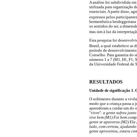
A análise foi subdividida e
utilizada para organização d
essenciais. A partir disso, a
expressos pelos participant
hermenêutica heideggeriana (
os sentidos do ser, a dimensã
mas sim à luz da interpretaçã
Esta pesquisa foi desenvolv
Brasil, a qual estabelece as
período de desenvolvimento 
Conselho. Para garantia do s
números 1 a 7 (M1, H1, F1; 
da Universidade Federal de
RESULTADOS
Unidade de significação 1. 
O sofrimento durante a vivên
modo que a criança passa a j
aprenderam a cuidar um do ou
"viver":
a gente sofreu junto 
vive bem (M1) Foi bem compli
gente se apavorou (M2) Ela [
lado, com certeza, ajudando a
gente aproveitou, estava c