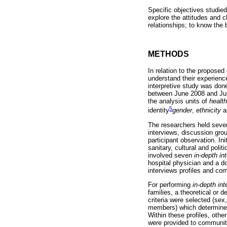
Specific objectives studied
explore the attitudes and c
relationships; to know the 
METHODS
In relation to the proposed
understand their experienc
interpretive study was don
between June 2008 and July 
the analysis units of
health
5
identity
gender
,
ethnicity
a
The researchers held severa
interviews, discussion grou
participant observation. In
sanitary, cultural and poli
involved seven
in-depth in
hospital physician and a d
interviews profiles and co
For performing
in-depth in
families, a theoretical or 
criteria were selected (sex
members) which determined 
Within these profiles, othe
were provided to community