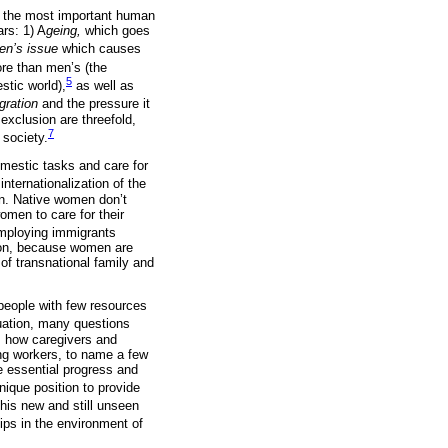
of the most important human
ars: 1) A
geing,
which goes
en’s issue
which causes
re than men’s (the
5
stic world),
as well as
gration
and the pressure it
 exclusion are threefold,
7
 society.
mestic tasks and care for
nternationalization of the
an. Native women don’t
women to care for their
employing immigrants
tion, because women are
of transnational family and
 people with few resources
ituation, many questions
; how caregivers and
ing workers, to name a few
 essential progress and
unique position to provide
his new and still unseen
hips in the environment of