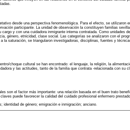
atadas.
pretativo desde una perspectiva fenomenológica. Para el efecto, se utilizaron e
rvación participante. La unidad de observación la constituyen familias sevil
 cargo y con una cuidadora inmigrante interna contratada. Como unidades de
ia, género, etnicidad, clase social. Las categorías se analizaron con el pro
 la saturación, se triangularon investigadoras, disciplinas, fuentes y técnica
tro/choque cultural se han encontrado: el lenguaje, la religión, la alimentaci
dadora y las actitudes, tanto de la familia que contrata -relacionada con su c
ales son el factor más importante: una relación basada en el buen trato benef
claves puede favorecer la calidad del cuidado profesional enfermero prestado 
s; identidad de género; emigración e inmigración; anciano.