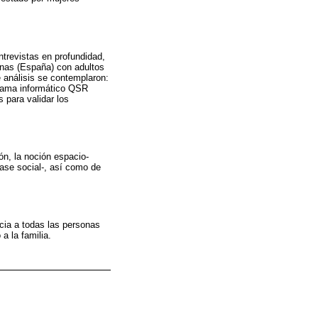
ntrevistas en profundidad,
lanas (España) con adultos
 análisis se contemplaron:
grama informático QSR
s para validar los
ón, la noción espacio-
lase social-, así como de
icia a todas las personas
a la familia.