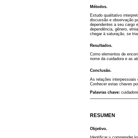
Métodos.
Estudo qualitativo interpr
discussão e observação pa
dependentes a seu cargo e
dependência, gênero, etni
chegar à saturação, se tria
Resultados.
Como elementos de encontr
nome da cuidadora e as ati
Conclusão.
As relações interpessoais 
Conhecer estas chaves pode
Palavras chave:
cuidadore
RESUMEN
Objetivo.
Identificar y comprender lo