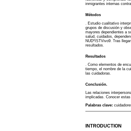
inmigrantes internas contr
Métodos
. Estudio cualitativo inter
grupos de discusión y obse
mayores dependientes a su
salud, cuidados, dependenc
NUD*ISTVivo9. Tras llegar a
resultados.
Resultados
. Como elementos de encuen
tiempo, el nombre de la cui
las cuidadoras.
Conclusión.
Las relaciones interperson
implicadas. Conocer estas 
Palabras clave:
cuidadore
INTRODUCTION