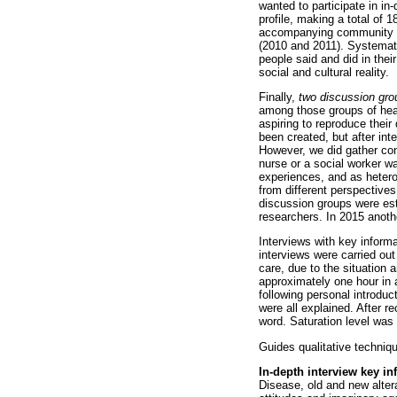
wanted to participate in i
profile, making a total of
accompanying community nur
(2010 and 2011). Systemat
people said and did in thei
social and cultural reality.
Finally,
two discussion gro
among those groups of heal
aspiring to reproduce their 
been created, but after int
However, we did gather cons
nurse or a social worker 
experiences, and as heterog
from different perspectives
discussion groups were est
researchers. In 2015 anoth
Interviews with key inform
interviews were carried ou
care, due to the situation 
approximately one hour in 
following personal introdu
were all explained. After r
word. Saturation level was
Guides qualitative techniq
In-depth interview key i
Disease, old and new alterat