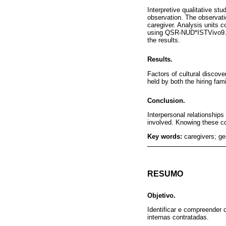
Interpretive qualitative st
observation. The observatio
caregiver. Analysis units 
using QSR-NUD*ISTVivo9. Af
the results.
Results.
Factors of cultural discove
held by both the hiring fami
Conclusion.
Interpersonal relationships
involved. Knowing these cod
Key words:
caregivers; ge
RESUMO
Objetivo.
Identificar e compreender 
internas contratadas.