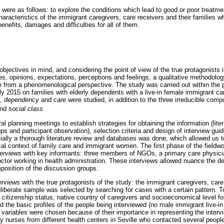
 were as follows: to explore the conditions which lead to good or poor treatmen
haracteristics of the immigrant caregivers, care receivers and their families 
benefits, damages and difficulties for all of them.
 objectives in mind, and considering the point of view of the true protagonists i
es, opinions, expectations, perceptions and feelings, a qualitative methodol
e from a phenomenological perspective. The study was carried out within the p
2015 on families with elderly dependents with a live-in female immigrant care
,
dependency
and
care
were studied, in addition to the three irreducible com
nd
social class
.
l planning meetings to establish strategies for obtaining the information (liter
ps and participant observation), selection criteria and design of interview gu
itially a thorough literature review and databases was done, which allowed us to
tical context of family care and immigrant women. The first phase of the fieldw
terviews
with key informants: three members of NGOs, a primary care physicia
octor working in health administration. These interviews allowed nuance the de
mposition of the discussion groups.
terviews
with the true protagonists of the study: the immigrant caregivers, care
deliberate sample was selected by searching for cases with a certain pattern. 
, citizenship status, native country of caregivers and socioeconomical level fo
the basic profiles of the people being interviewed (no male immigrant live-in
r variables were chosen because of their importance in representing the interv
 nurses from different health centers in Seville who contacted several people