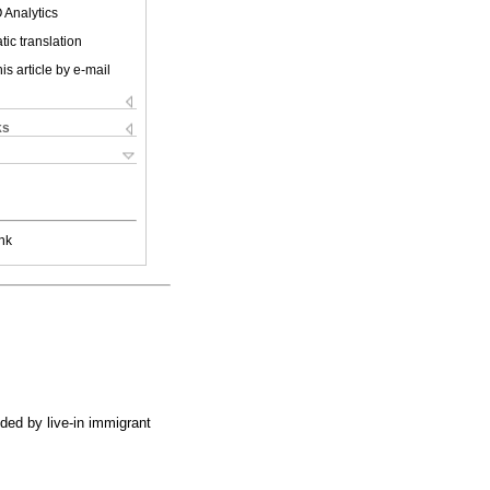
 Analytics
ic translation
is article by e-mail
ks
nk
ided by live-in immigrant