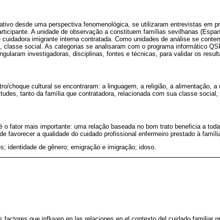
etativo desde uma perspectiva fenomenológica, se utilizaram entrevistas em p
rticipante. A unidade de observação a constituem famílias sevilhanas (Espa
 cuidadora imigrante interna contratada. Como unidades de análise se conte
a, classe social. As categorias se analisaram com o programa informático 
ngularam investigadoras, disciplinas, fontes e técnicas, para validar os resul
o/choque cultural se encontraram: a linguagem, a religião, a alimentação, 
tudes, tanto da família que contratadora, relacionada com sua classe social
é o fator mais importante: uma relação baseada no bom trato beneficia a tod
 favorecer a qualidade do cuidado profissional enfermeiro prestado à famíli
s; identidade de gênero; emigração e imigração; idoso.
s factores que influyen en las relaciones en el contexto del cuidado familiar 