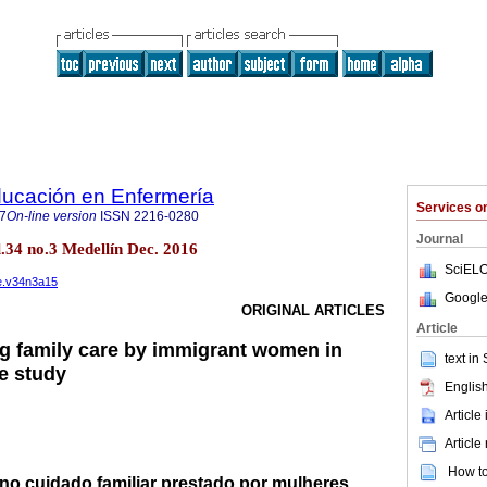
ducación en Enfermería
Services 
7
On-line version
ISSN
2216-0280
Journal
l.34 no.3 Medellín Dec. 2016
SciELO
ee.v34n3a15
Google
ORIGINAL ARTICLES
Article
ng family care by immigrant women in
text in
ve study
English
Article
Article
How to 
 no cuidado familiar prestado por mulheres