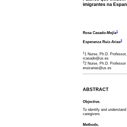
imigrantes na Espan
1
Rosa Casado-Mejía
2
Esperanza Ruiz-Arias
1
1 Nurse, Ph.D. Professor,
rcasado@us.es
2
2 Nurse, Ph.D. Professor 
eruizarias@us.es
ABSTRACT
Objective.
To identify and understand 
caregivers.
Methods.