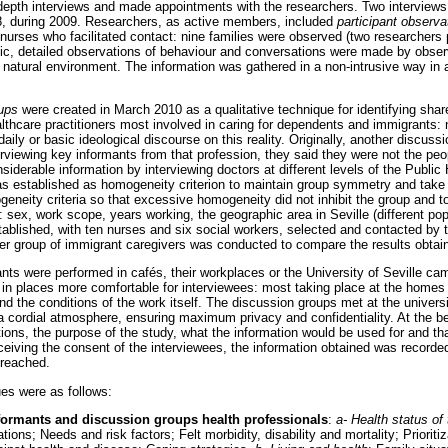
n-depth interviews and made appointments with the researchers. Two interview
 18, during 2009. Researchers, as active members, included
participant observa
ses who facilitated contact: nine families were observed (two researchers p
ic, detailed observations of behaviour and conversations were made by obser
r natural environment. The information was gathered in a non-intrusive way in a
ups
were created in March 2010 as a qualitative technique for identifying s
thcare practitioners most involved in caring for dependents and immigrants: 
daily or basic ideological discourse on this reality. Originally, another discuss
erviewing key informants from that profession, they said they were not the peopl
iderable information by interviewing doctors at different levels of the Publi
was established as homogeneity criterion to maintain group symmetry and ta
eneity criteria so that excessive homogeneity did not inhibit the group and t
: sex, work scope, years working, the geographic area in Seville (different pop
ablished, with ten nurses and six social workers, selected and contacted by 
er group of immigrant caregivers was conducted to compare the results obtain
ants were performed in cafés, their workplaces or the University of Seville ca
t in places more comfortable for interviewees: most taking place at the homes
and the conditions of the work itself. The discussion groups met at the universit
a cordial atmosphere, ensuring maximum privacy and confidentiality. At the be
ctions, the purpose of the study, what the information would be used for and t
eceiving the consent of the interviewees, the information obtained was recorde
 reached.
ues were as follows:
nformants and discussion groups health professionals
:
a- Health status of
ions; Needs and risk factors; Felt morbidity, disability and mortality; Prioriti