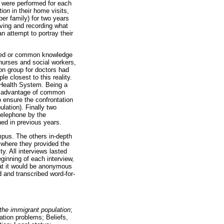
s were performed for each
tion
in their home visits,
er family) for two years
ving and recording what
n attempt to portray their
hared or common knowledge
nurses and social workers,
ion group for doctors had
e closest to this reality.
c Health System. Being a
ke advantage of common
o ensure the confrontation
ulation). Finally two
telephone by the
ed in previous years.
mpus. The others in-depth
 where they provided the
y. All interviews lasted
ginning of each interview,
hat it would be anonymous
d and transcribed word-for-
 the immigrant population
;
zation problems; Beliefs,