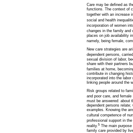
Care may be defined as the
functions. The context of ca
together with an increase 
social and health inequaliti
incorporation of women int
changes in the family and w
places on job availability i
namely, being female, comi
New care strategies are ar
dependent persons, carried
sexual division of labor, 
share with their partners b
families at home, becoming
contribute in changing his
incorporated into the labo
linking people around the w
Risk groups related to fami
and poor care, and female 
must be answered: about th
dependent persons relate; 
examples. Knowing the ans
cultural competence of nur
professional support in the
5
reality.
The main purpose of
family care provided by liv