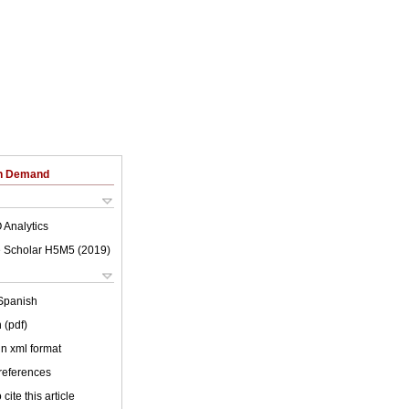
on Demand
 Analytics
 Scholar H5M5 (
2019
)
Spanish
 (pdf)
 in xml format
 references
cite this article