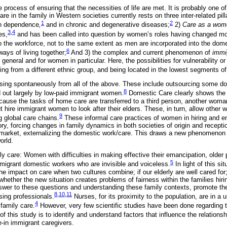
 process of ensuring that the necessities of life are met. It is probably one 
re in the family in Western societies currently rests on three inter-related pill
1
2
in dependence
,
and in chronic and degenerative diseases;
2)
Care as a wom
3
,
4
es,
and has been called into question by women’s roles having changed mo
o the workforce, not to the same extent as men are incorporated into the dome
6
ays of living together;
And 3) the complex and current phenomenon of
immi
n general and for women in particular. Here, the possibilities for vulnerability or
ng from a different ethnic group, and being located in the lowest segments of
ising spontaneously from all of the above. These include outsourcing some do
8
 out largely by low-paid immigrant women.
Domestic Care clearly shows the i
because the tasks of home care are transferred to a third person, another wom
ut hire immigrant women to look after their elders. These, in turn, allow other 
9
 global care chains.
These informal care practices of women in hiring and 
tory, forcing changes in family dynamics in both societies of origin and recep
r market, externalizing the domestic work/care. This draws a new phenomenon 
orld.
ly care: Women with difficulties in making effective their emancipation, older
5
migrant domestic workers who are invisible and voiceless.
In light of this s
e impact on care when two cultures combine; if our elderly are well cared for
whether the new situation creates problems of fairness within the families hir
wer to these questions and understanding these family contexts, promote the
8
,
10
,
11
sing professionals.
Nurses, for its proximity to the population, are in a 
4
 family care.
However, very few scientific studies have been done regarding t
 this study is to identify and understand factors that influence the relations
e-in immigrant caregivers.