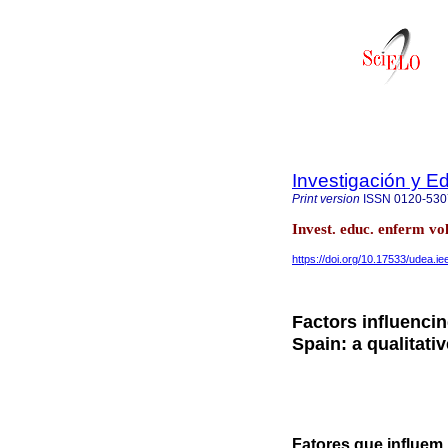
Investigación y E
Print version
ISSN
0120-530
Invest. educ. enferm vo
https://doi.org/10.17533/udea.i
Factors influenci
Spain: a qualitati
Fatores que influem