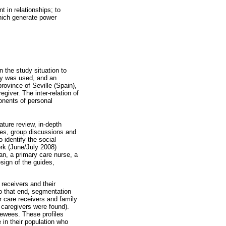
t in relationships; to
which generate power
n the study situation to
ogy was used, and an
rovince of Seville (Spain),
giver. The inter-relation of
ponents of personal
ature review, in-depth
ides, group discussions and
 identify the social
ork (June/July 2008)
n, a primary care nurse, a
sign of the guides,
 receivers and their
To that end, segmentation
r care receivers and family
 caregivers were found).
iewees. These profiles
 in their population who