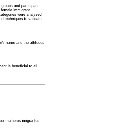
n groups and participant
n female immigrant
 Categories were analysed
nd techniques to validate
er's name and the attitudes
nt is beneficial to all
 por mulheres imigrantes