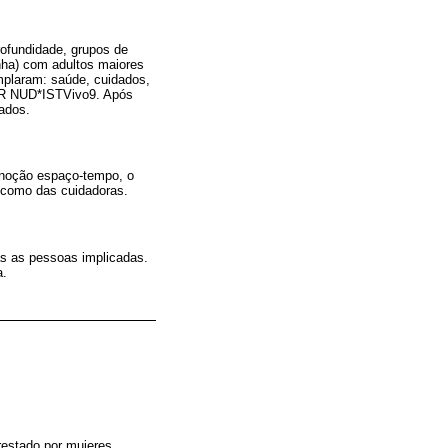
rofundidade, grupos de
nha) com adultos maiores
mplaram: saúde, cuidados,
QSR NUD*ISTVivo9. Após
tados.
a noção espaço-tempo, o
, como das cuidadoras.
as as pessoas implicadas.
a.
prestado por mujeres