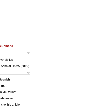
on Demand
 Analytics
 Scholar H5M5 (
2019
)
Spanish
 (pdf)
 in xml format
 references
cite this article