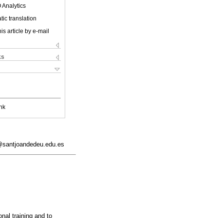
 Analytics
ic translation
is article by e-mail
ks
nk
a@santjoandedeu.edu.es
nal training and to