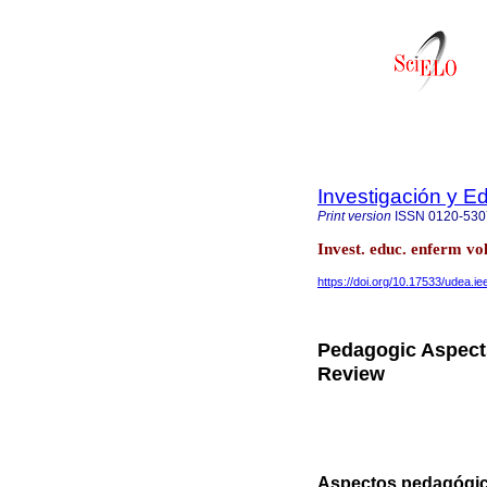
Investigación y E
Print version
ISSN
0120-530
Invest. educ. enferm vo
https://doi.org/10.17533/udea.i
Pedagogic Aspects
Review
Aspectos pedagógic