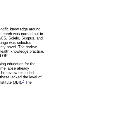
entific knowledge around
 search was carried out in
CS, Scielo, Scopus, and
range was selected
vely novel. The review
ealth knowledge practice,
d OR.
sing education for the
time lapse already
 The review excluded
these lacked the level of
7
titute (JBI).
The