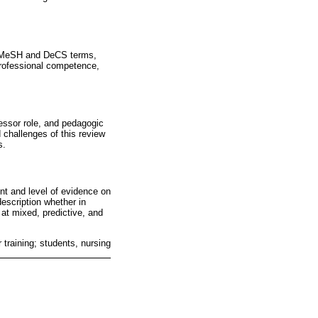
ng MeSH and DeCS terms,
professional competence,
fessor role, and pedagogic
 challenges of this review
s.
nt and level of evidence on
escription whether in
 at mixed, predictive, and
 training; students, nursing