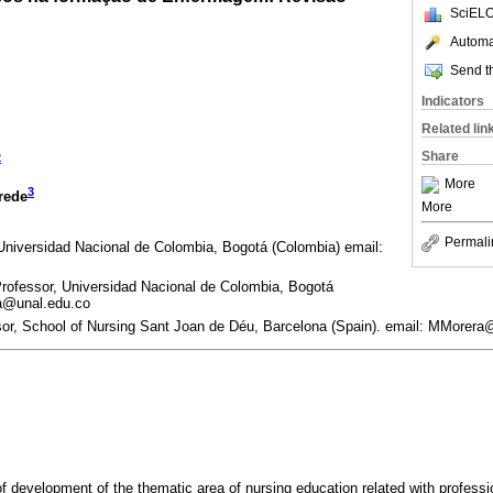
SciELO
Automat
Send th
Indicators
Related lin
Share
2
More
3
rede
More
Permali
Universidad Nacional de Colombia, Bogotá (Colombia) email:
rofessor, Universidad Nacional de Colombia, Bogotá
aa@unal.edu.co
sor, School of Nursing Sant Joan de Déu, Barcelona (Spain). email: MMorer
f development of the thematic area of nursing education related with professio