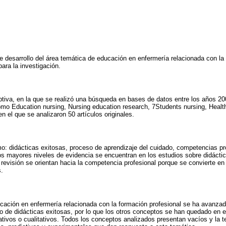
e desarrollo del área temática de educación en enfermería relacionada con la
ara la investigación.
iptiva, en la que se realizó una búsqueda en bases de datos entre los años 200
 Education nursing, Nursing education research, 7Students nursing, Health
n el que se analizaron 50 artículos originales.
: didácticas exitosas, proceso de aprendizaje del cuidado, competencias pro
s mayores niveles de evidencia se encuentran en los estudios sobre didáctic
 revisión se orientan hacia la competencia profesional porque se convierte en
.
cación en enfermería relacionada con la formación profesional se ha avanzado
o de didácticas exitosas, por lo que los otros conceptos se han quedado en e
ativos o cualitativos. Todos los conceptos analizados presentan vacíos y la t