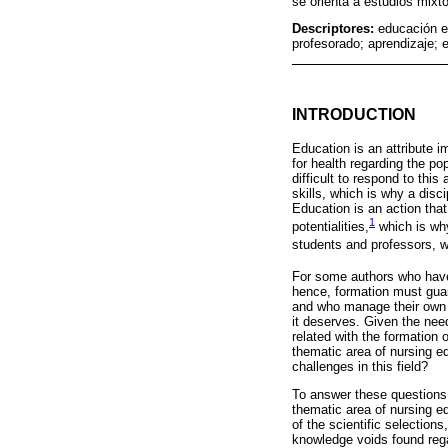
se orienta a estudios mixt
Descriptores:
educación e
profesorado; aprendizaje; 
INTRODUCTION
Education is an attribute im
for health regarding the po
difficult to respond to th
skills, which is why a disc
Education is an action that
1
potentialities,
which is why
students and professors, w
For some authors who hav
hence, formation must guara
and who manage their own w
it deserves. Given the nee
related with the formation 
thematic area of nursing e
challenges in this field?
To answer these questions,
thematic area of nursing ed
of the scientific selection
knowledge voids found rega