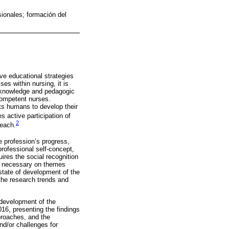
ionales; formación del
tive educational strategies
es within nursing, it is
es knowledge and pedagogic
 competent nurses.
its humans to develop their
s active participation of
2
teach.
e profession’s progress,
professional self-concept,
res the social recognition
is necessary on themes
 state of development of the
the research trends and
 development of the
016, presenting the findings
pproaches, and the
nd/or challenges for