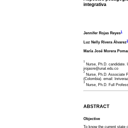
integrativa
1
Jennifer Rojas Reyes
Luz Nelly Rivera Álvarez
María José Morera Poma
1
Nurse, Ph.D. candidate. 
jrojasre@unal.edu.co
2
Nurse, Ph.D. Associate P
(Colombia). email: lnriver
3
Nurse, Ph.D. Full Profes
ABSTRACT
Objective
To know the current state o