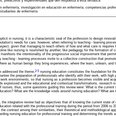
os, predictivos y experimentales que den respuesta a esta temática.
n enfermería; investigación en educación en enfermería; competencias profes
estudiantes de enfermería
plicit in nursing; it is a characteristic seal of the profession to design innova
pulation’s needs for care; however, when referring to teaching - learning process
is aspect, given that managing to teach others of how and what care is requir
ipline like nursing is nourished by another, like pedagogy for the formation of
 manifests the intentionality of the progressive social improvement that perm
 teaching - learning processes invite to a collective construction that promote
here as human beings they bring experiences, where the learn, unlearn, and 
3
-
5
e addressed the theme,
nursing education constitutes the foundation for th
ntee the preparation of professionals who identify with their work, with high 
ork environments, so that nursing as a profession becomes visible and acqui
ds expressed and the educational and contextual transformations, research 
of nurses, thus, some questions guiding this review were: What is the current
ducation? What are the knowledge voids around nursing education? What are 
 the integrative review had as objectives that of knowing the current state of
ucation related with the professional training during the period from 2006 to 2
s, the contrast among their similarities, their theoretical and methodological a
rding nursing education for professional training and determining the trends a