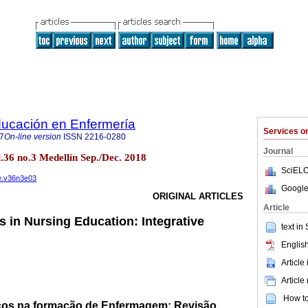
ducación en Enfermería
Services 
7
On-line version
ISSN
2216-0280
Journal
l.36 no.3 Medellín Sep./Dec. 2018
SciELO
ee.v36n3e03
Google
ORIGINAL ARTICLES
Article
 in Nursing Education: Integrative
text in
English
Article
Article
How to 
os na formação de Enfermagem: Revisão