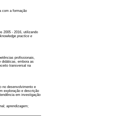
da com a formação
s 2005 - 2016, utilizando
 knowledge practice e
tências profissionais,
 didáticas, embora as
ceito transversal na
o no desenvolvimento e
em exploração e descrição
 tendência em investigação
al; aprendizagem;