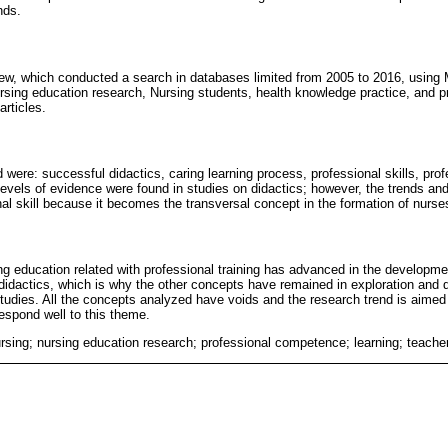
nds.
eview, which conducted a search in databases limited from 2005 to 2016, usi
ursing education research, Nursing students, health knowledge practice, and 
articles.
were: successful didactics, caring learning process, professional skills, pro
levels of evidence were found in studies on didactics; however, the trends and
al skill because it becomes the transversal concept in the formation of nurse
ng education related with professional training has advanced in the developme
didactics, which is why the other concepts have remained in exploration and d
 studies. All the concepts analyzed have voids and the research trend is aimed
espond well to this theme.
rsing; nursing education research; professional competence; learning; teacher